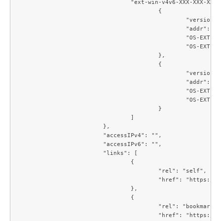
				"ext-win-v4v6-XXX-XXX-XXX-0-23": [

					{

						"version": 6,

						"addr": "****:****:****:****:***:***:***:***",

						"OS-EXT-IPS:type": "fixed",

						"OS-EXT-IPS-MAC:mac_addr": "**:**:**:**:**:**"

					},

					{

						"version": 4,

						"addr": "XXX.XXX.XXX.XXX",

						"OS-EXT-IPS:type": "fixed",

						"OS-EXT-IPS-MAC:mac_addr": "**:**:**:**:**:**"

					}

				]

			},

			"accessIPv4": "",

			"accessIPv6": "",

			"links": [

				{

					"rel": "self",

					"href": "https://compute.c3j1.conoha.io/v2.1/servers/8d9d4a0c-4d69-4315-908e-bfaf28e73803"

				},

				{

					"rel": "bookmark",

					"href": "https://compute.c3j1.conoha.io/servers/8d9d4a0c-4d69-4315-908e-bfaf28e73803"
