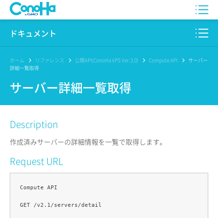
WING
ドキュメント
VPS
このサイトについて
ホーム
リファレンス
公開API(ConoHa VPS Ver.3.0)
Compute API
サーバー
詳細一覧取得
for GAME
プロダクト
サーバー詳細一覧取得
AI Canvas
リファレンス
Description
Pencil
リリースノート
作成済みサーバーの詳細情報を一覧で取得します。
サービス一覧
Request URL
サポート
Compute API

ログイン