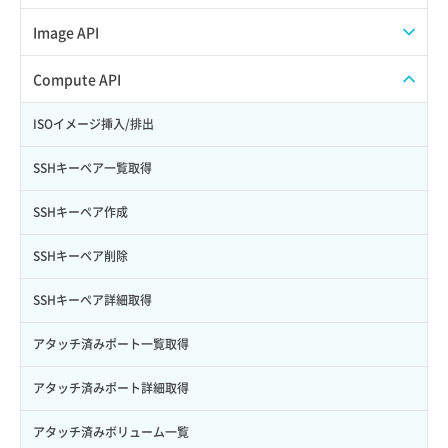
Credential作成
スナップショット一覧取得
Image API
Credential削除
スナップショット作成
ISOイメージアップロード
Compute API
Credential詳細取得
スナップショット削除
ISOイメージ作成
ISOイメージ挿入/排出
サブユーザーからロールを紐づけ解除
スナップショット復元
イメージ一覧取得
SSHキーペア一覧取得
サブユーザーにロールを紐づけ
スナップショット詳細一覧取得
イメージ保存使用量取得
SSHキーペア作成
サブユーザー一覧取得
スナップショット詳細取得（アイテム指定）
イメージ保存容量取得
SSHキーペア削除
サブユーザー作成
バックアップリストア
イメージ保存容量変更
SSHキーペア詳細取得
サブユーザー削除
バックアップ一覧取得
イメージ削除
アタッチ済みポート一覧取得
サブユーザー更新
バックアップ詳細一覧取得
イメージ詳細取得
アタッチ済みポート詳細取得
サブユーザー詳細取得
バックアップ詳細取得
アタッチ済みボリューム一覧