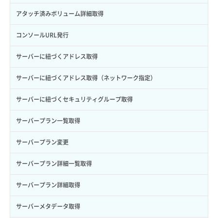
トークン発行
ボリュームイメージ保存
アタッチ済みボリューム詳細取得
パーミッション一覧取得
ボリュームタイプ一覧取得
コンソールURL発行
ロールからパーミッションを紐づけ解除
ボリュームタイプ詳細取得
サーバーに紐づくアドレス取得
ロールにパーミッションを紐づけ
ボリューム一覧取得
サーバーに紐づくアドレス取得（ネットワーク指定）
ロール一覧取得
ボリューム作成
サーバーに紐づくセキュリティグループ取得
ロール作成
ボリューム削除
サーバープラン一覧取得
ロール削除
ボリューム更新
サーバープラン変更
ロール更新
ボリューム詳細一覧取得
サーバープラン詳細一覧取得
ロール詳細取得
ボリューム詳細取得
サーバープラン詳細取得
自動バックアップ有効化
サーバーメタデータ取得