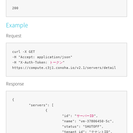
Example
Request
curl -X GET 

-H "Accept: application/json" 

-H "X-Auth-Token: 
トークン
" 

Response
{

	"servers": [

		{

			"id": "
サーバーID
",

			"name": "vm-37806450-5c",

			"status": "SHUTOFF",

			"tenant_id": "テナントID",
