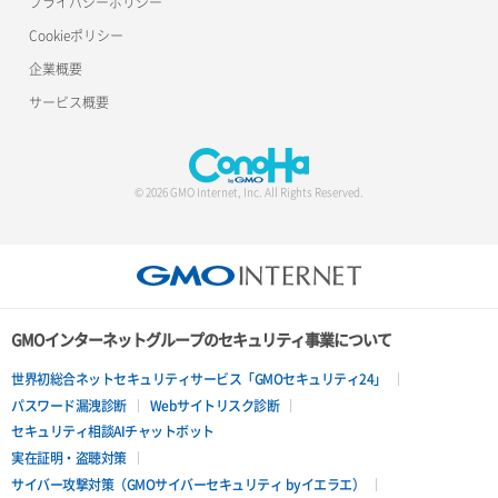
プライバシーポリシー
Cookieポリシー
ポート詳細取得
ロードバランサー詳細取得
企業概要
ロードバランサー追加
サービス概要
© 2026 GMO Internet, Inc. All Rights Reserved.
GMOインターネットグループのセキュリティ事業について
世界初総合ネットセキュリティサービス「GMOセキュリティ24」
パスワード漏洩診断
Webサイトリスク診断
セキュリティ相談AIチャットボット
実在証明・盗聴対策
サイバー攻撃対策（GMOサイバーセキュリティ byイエラエ）