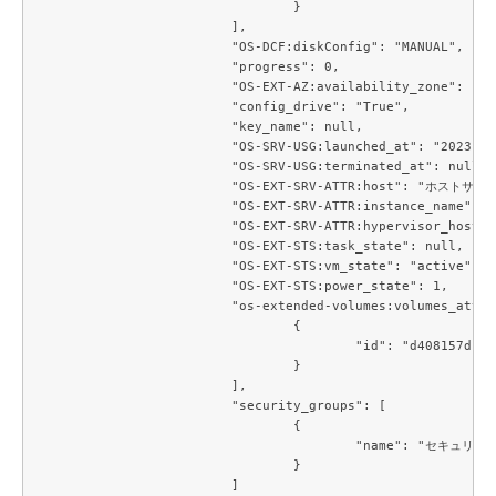
				}

			],

			"OS-DCF:diskConfig": "MANUAL",

			"progress": 0,

			"OS-EXT-AZ:availability_zone": "cell1-az1",

			"config_drive": "True",

			"key_name": null,

			"OS-SRV-USG:launched_at": "2023-11-17T05:45:54.000000",

			"OS-SRV-USG:terminated_at": null,

			"OS-EXT-SRV-ATTR:host": "ホストサーバー名",

			"OS-EXT-SRV-ATTR:instance_name": "c3j1-0000aaf2",

			"OS-EXT-SRV-ATTR:hypervisor_hostname": "ホストサーバー名",

			"OS-EXT-STS:task_state": null,

			"OS-EXT-STS:vm_state": "active",

			"OS-EXT-STS:power_state": 1,

			"os-extended-volumes:volumes_attached": [

				{

					"id": "d408157d-8b6d-41a4-8d3e-a2a5f396acb5"

				}

			],

			"security_groups": [

				{

					"name": "セキュリティグループ名"

				}

			]
