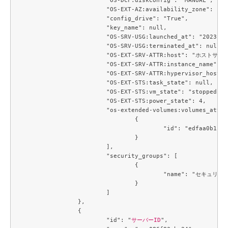
			"OS-EXT-AZ:availability_zone": "cell1-az1",

			"config_drive": "True",

			"key_name": null,

			"OS-SRV-USG:launched_at": "2023-11-24T03:56:17.000000",

			"OS-SRV-USG:terminated_at": null,

			"OS-EXT-SRV-ATTR:host": "ホストサーバー名",

			"OS-EXT-SRV-ATTR:instance_name": "c3j1-0000b117",

			"OS-EXT-SRV-ATTR:hypervisor_hostname": "ホストサーバー名",

			"OS-EXT-STS:task_state": null,

			"OS-EXT-STS:vm_state": "stopped",

			"OS-EXT-STS:power_state": 4,

			"os-extended-volumes:volumes_attached": [

				{

					"id": "edfaa0b1-8619-408f-87d2-de13fef3b999"

				}

			],

			"security_groups": [

				{

					"name": "セキュリティグループ名"

				}

			]

		},

		{

			"id": "
サーバーID
",
