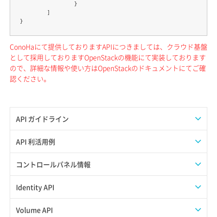
		}

	]

ConoHaにて提供しておりますAPIにつきましては、クラウド基盤
として採用しておりますOpenStackの機能にて実装しております
ので、詳細な情報や使い方はOpenStackのドキュメントにてご確
認ください。
API ガイドライン
APIのご利用について
API 利活用例
APIでAPIサブユーザーを作成する
コントロールパネル情報
APIでVPSにISOイメージを挿入する
APIユーザーを作成する
Identity API
APIでVPSを作成する
API情報を確認する
Credential一覧取得
Volume API