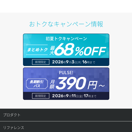
サブネット作成（ローカルネットワーク用）
プール削除
アカウント容量設定
ドメイン一覧取得
サブネット削除（ローカルネットワーク用）
プール更新
アカウント情報取得
ドメイン情報削除
おトクなキャンペーン情報
サブネット詳細取得
プール詳細取得
オブジェクトアップロード
ドメイン情報更新
初夏トクキャンペーン
セキュリティグループ ルール一覧取得
ヘルスモニタ一覧取得
68
オブジェクトダウンロード
ドメイン情報登録
最
%OFF
まとめトク
大
セキュリティグループ ルール作成
ヘルスモニタ作成
オブジェクトバージョン管理
ドメイン詳細取得
2026
9
3
16
期間限定
年
月
日(木)
時まで
セキュリティグループ ルール削除
ヘルスモニタ削除
オブジェクト一覧取得
レコード一覧取得
PULSE!
390
セキュリティグループ ルール詳細取得
円～
月
ヘルスモニタ更新
オブジェクト削除
長期割引
レコード作成
額
パス
セキュリティグループ一覧取得
ヘルスモニタ詳細取得
オブジェクト削除予約
レコード削除
2026
9
11
17
期間限定
年
月
日(金)
時まで
セキュリティグループ作成
メンバー一覧
オブジェクト複製
レコード更新
プロダクト
セキュリティグループ削除
メンバー削除
オブジェクト詳細取得
レコード詳細取得
プロダクトトップ
リファレンス
セキュリティグループ更新