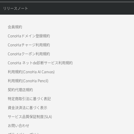
メンバー更新
コンテナ一覧取得
ConoHa VPS(Ver.3.0)
リファレンストップ
リリースノート
セキュリティグループ詳細取得
メンバー詳細取得
コンテナ作成
ConoHa VPS(Ver.2.0)
公開API(ConoHa VPS Ver.3.0)
リリースノートトップ
ネットワーク一覧取得
会員規約
メンバー追加
コンテナ削除
ConoHa for GAME
MCP Server
ConoHaドメイン登録規約
ネットワーク作成（ローカルネットワーク用）
リスナー一覧取得
コンテナ詳細取得
OpenStack CLI
ConoHaチャージ利用規約
ネットワーク削除（ローカルネットワーク用）
リスナー作成
ConoHaクーポン利用規約
Terraform
ラージオブジェクトアップロード(DLO)
ConoHa ネットde診断サービス利用規約
ネットワーク詳細取得
s3cmd
リスナー削除
ラージオブジェクトアップロード(SLO)
利用規約(ConoHa AI Canvas)
S3Proxy
ポート一覧取得
リスナー更新
一時的Web公開
利用規約(ConoHa Pencil)
公開API(ConoHa VPS Ver.2.0)
契約代理店規約
ポート作成（ローカルネットワーク用）
リスナー詳細取得
特定商取引法に基づく表記
ポート作成（追加IP用）
ロードバランサー一覧取得
資金決済法に基づく表示
サービス品質保証制度(SLA)
ポート削除
ロードバランサー削除
お問い合わせ
ポート更新
ロードバランサー更新