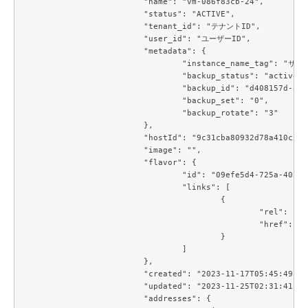
			"name": "vm-086f83cb-24",

			"status": "ACTIVE",

			"tenant_id": "テナントID",

			"user_id": "ユーザーID",

			"metadata": {

				"instance_name_tag": "サーバー名",

				"backup_status": "active",

				"backup_id": "d408157d-8b6d-41a4-8d3e-a2a5f396acb5",

				"backup_set": "0",

				"backup_rotate": "3"

			},

			"hostId": "9c31cba80932d78a410c52e33e6f09bf6ff799475e80cb235859cef0",

			"image": "",

			"flavor": {

				"id": "09efe5d4-725a-4027-a28a-acd85286d87c",

				"links": [

					{

						"rel": "bookmark",

						"href": "https://compute.c3j1.conoha.io/flavors/09efe5d4-725a-4027-a28a-acd85286d87c"

					}

				]

			},

			"created": "2023-11-17T05:45:49Z",

			"updated": "2023-11-25T02:31:41Z",

			"addresses": {
