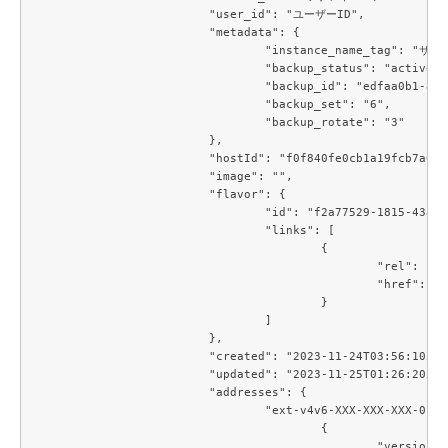
			"user_id": "ユーザーID",

			"metadata": {

				"instance_name_tag": "サーバー名",

				"backup_status": "active",

				"backup_id": "edfaa0b1-8619-408f-87d2-de13fef3b999",

				"backup_set": "6",

				"backup_rotate": "3"

			},

			"hostId": "f0f840fe0cb1a19fcb7a06c283eea0f7ccec9a175a471ae61fdb3881",

			"image": "",

			"flavor": {

				"id": "f2a77529-1815-43a2-bc14-1f3f6b09079c",

				"links": [

					{

						"rel": "bookmark",

						"href": "https://compute.c3j1.conoha.io/flavors/f2a77529-1815-43a2-bc14-1f3f6b09079c"

					}

				]

			},

			"created": "2023-11-24T03:56:10Z",

			"updated": "2023-11-25T01:26:20Z",

			"addresses": {

				"ext-v4v6-XXX-XXX-XXX-0-23": [

					{

						"version": 6,
