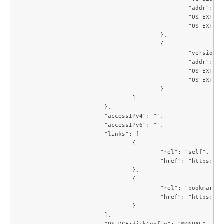
						"addr": "****:****:****:****:***:***:***:***",

						"OS-EXT-IPS:type": "fixed",

						"OS-EXT-IPS-MAC:mac_addr": "**:**:**:**:**:**"

					},

					{

						"version": 4,

						"addr": "XXX.XXX.XXX.XXX",

						"OS-EXT-IPS:type": "fixed",

						"OS-EXT-IPS-MAC:mac_addr": "**:**:**:**:**:**"

					}

				]

			},

			"accessIPv4": "",

			"accessIPv6": "",

			"links": [

				{

					"rel": "self",

					"href": "https://compute.c3j1.conoha.io/v2.1/servers/268c3fbc-e0b1-48f2-b614-4682d1ba6021"

				},

				{

					"rel": "bookmark",

					"href": "https://compute.c3j1.conoha.io/servers/268c3fbc-e0b1-48f2-b614-4682d1ba6021"

				}

			],

			"OS-DCF:diskConfig": "MANUAL",
