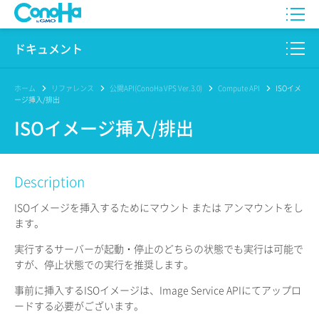
WING
ドキュメント
VPS
このサイトについて
ホーム
リファレンス
公開API(ConoHa VPS Ver.3.0)
Compute API
ISOイメ
ージ挿入/排出
for GAME
プロダクト
ISOイメージ挿入/排出
AI Canvas
リファレンス
Description
Pencil
リリースノート
ISOイメージを挿入するためにマウント または アンマウントをし
サービス一覧
ます。
実行するサーバーが起動・停止のどちらの状態でも実行は可能で
サポート
すが、停止状態での実行を推奨します。
ログイン
事前に挿入するISOイメージは、Image Service APIにてアップロ
ードする必要がございます。