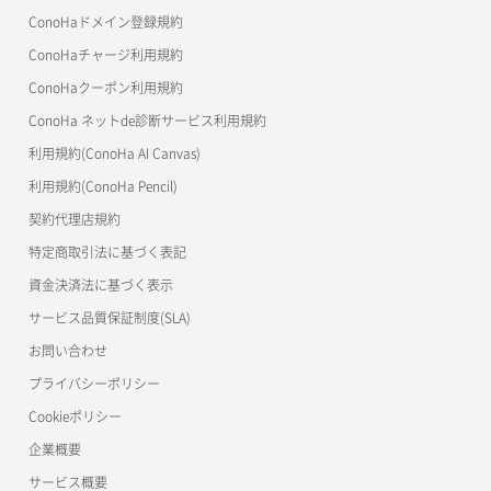
MCP Server
ConoHaドメイン登録規約
ネットワーク作成（ローカルネットワーク用）
リスナー一覧取得
コンテナ詳細取得
OpenStack CLI
ConoHaチャージ利用規約
ネットワーク削除（ローカルネットワーク用）
リスナー作成
ConoHaクーポン利用規約
Terraform
ラージオブジェクトアップロード(DLO)
ConoHa ネットde診断サービス利用規約
ネットワーク詳細取得
s3cmd
リスナー削除
ラージオブジェクトアップロード(SLO)
利用規約(ConoHa AI Canvas)
S3Proxy
ポート一覧取得
リスナー更新
一時的Web公開
利用規約(ConoHa Pencil)
公開API(ConoHa VPS Ver.2.0)
契約代理店規約
ポート作成（ローカルネットワーク用）
リスナー詳細取得
特定商取引法に基づく表記
ポート作成（追加IP用）
ロードバランサー一覧取得
資金決済法に基づく表示
サービス品質保証制度(SLA)
ポート削除
ロードバランサー削除
お問い合わせ
ポート更新
ロードバランサー更新
プライバシーポリシー
Cookieポリシー
ポート詳細取得
ロードバランサー詳細取得
企業概要
ロードバランサー追加
サービス概要