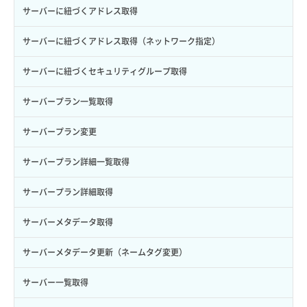
ロールからパーミッションを紐づけ解除
ボリュームタイプ詳細取得
サーバーに紐づくアドレス取得
ロールにパーミッションを紐づけ
ボリューム一覧取得
サーバーに紐づくアドレス取得（ネットワーク指定）
ロール一覧取得
ボリューム作成
サーバーに紐づくセキュリティグループ取得
ロール作成
ボリューム削除
サーバープラン一覧取得
ロール削除
ボリューム更新
サーバープラン変更
ロール更新
ボリューム詳細一覧取得
サーバープラン詳細一覧取得
ロール詳細取得
ボリューム詳細取得
サーバープラン詳細取得
自動バックアップ有効化
サーバーメタデータ取得
自動バックアップ無効化
サーバーメタデータ更新（ネームタグ変更）
サーバー一覧取得