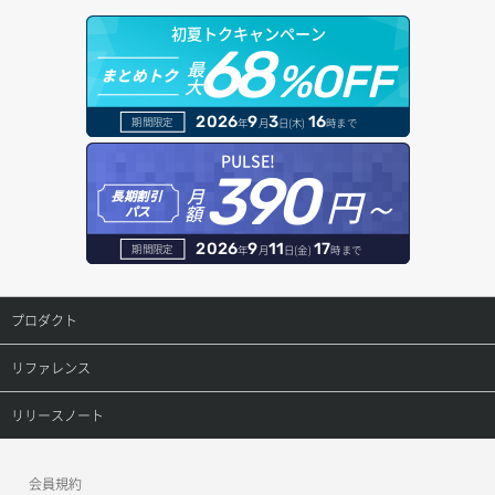
オブジェクトアップロード
ドメイン情報更新
初夏トクキャンペーン
セキュリティグループ ルール一覧取得
ヘルスモニタ一覧取得
68
オブジェクトダウンロード
ドメイン情報登録
最
%OFF
まとめトク
大
セキュリティグループ ルール作成
ヘルスモニタ作成
オブジェクトバージョン管理
ドメイン詳細取得
2026
9
3
16
期間限定
年
月
日(木)
時まで
セキュリティグループ ルール削除
ヘルスモニタ削除
オブジェクト一覧取得
レコード一覧取得
PULSE!
390
セキュリティグループ ルール詳細取得
円～
月
ヘルスモニタ更新
オブジェクト削除
長期割引
レコード作成
額
パス
セキュリティグループ一覧取得
ヘルスモニタ詳細取得
オブジェクト削除予約
レコード削除
2026
9
11
17
期間限定
年
月
日(金)
時まで
セキュリティグループ作成
メンバー一覧
オブジェクト複製
レコード更新
プロダクト
セキュリティグループ削除
メンバー削除
オブジェクト詳細取得
レコード詳細取得
プロダクトトップ
リファレンス
セキュリティグループ更新
メンバー更新
コンテナ一覧取得
ConoHa VPS(Ver.3.0)
リファレンストップ
リリースノート
セキュリティグループ詳細取得
メンバー詳細取得
コンテナ作成
ConoHa VPS(Ver.2.0)
公開API(ConoHa VPS Ver.3.0)
リリースノートトップ
ネットワーク一覧取得
会員規約
メンバー追加
コンテナ削除
ConoHa for GAME