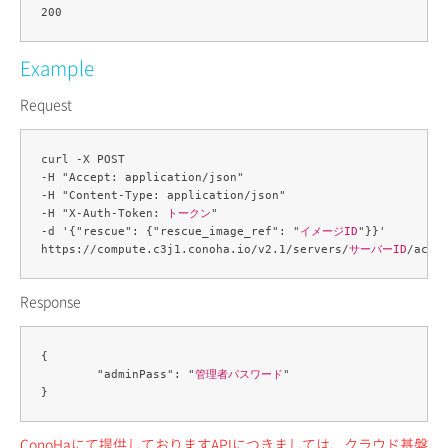
Example
Request
curl -X POST 

-H "Accept: application/json" 

-H "Content-Type: application/json" 

-H "X-Auth-Token: 
トークン
" 

-d '{"rescue": {"rescue_image_ref": "
イメージID
"}}' 

https://compute.c3j1.conoha.io/v2.1/servers/
サーバーID
Response
{

	"adminPass": "
管理者パスワード
"

ConoHaにて提供しておりますAPIにつきましては、クラウド基盤