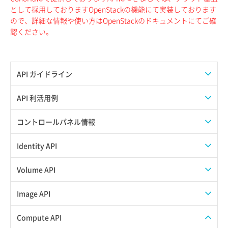
として採用しておりますOpenStackの機能にて実装しております
ので、詳細な情報や使い方はOpenStackのドキュメントにてご確
認ください。
API ガイドライン
APIのご利用について
API 利活用例
APIでAPIサブユーザーを作成する
コントロールパネル情報
APIでVPSにISOイメージを挿入する
APIユーザーを作成する
Identity API
APIでVPSを作成する
API情報を確認する
Credential一覧取得
Volume API
Credential作成
スナップショット一覧取得
Image API
Credential削除
スナップショット作成
ISOイメージアップロード
Compute API