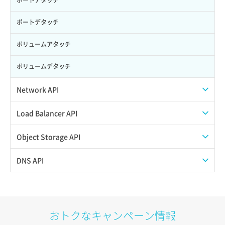
ポートアタッチ
ポートデタッチ
ボリュームアタッチ
ボリュームデタッチ
Network API
QoSポリシー一覧取得
Load Balancer API
QoSポリシー詳細取得
プール一覧取得
Object Storage API
サブネット一覧取得
プール作成
Web公開
DNS API
サブネット作成（ローカルネットワーク用）
プール削除
アカウント容量設定
ドメイン一覧取得
サブネット削除（ローカルネットワーク用）
プール更新
アカウント情報取得
ドメイン情報削除
おトクなキャンペーン情報
サブネット詳細取得
プール詳細取得