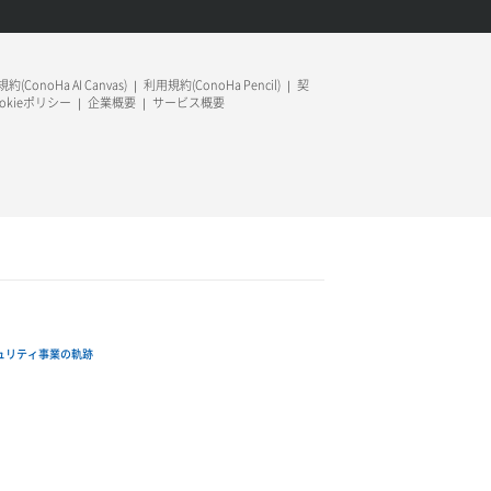
約(ConoHa AI Canvas)
利用規約(ConoHa Pencil)
契
ookieポリシー
企業概要
サービス概要
ュリティ事業の軌跡