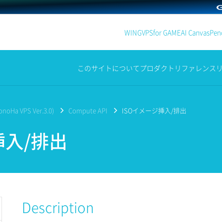
WING
VPS
for GAME
AI Canvas
Penc
このサイトについて
プロダクト
リファレンス
noHa VPS Ver.3.0)
Compute API
ISOイメージ挿入/排出
挿入/排出
Description