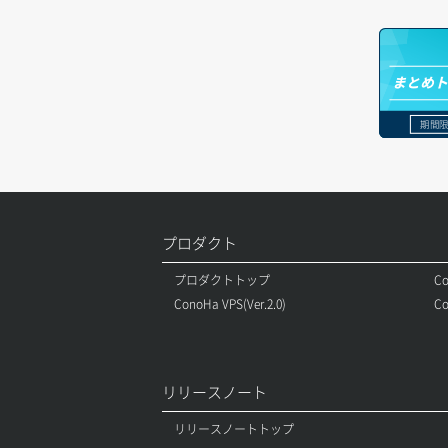
セキュリティグループ ルール一覧取得
ヘルスモニタ作成
オブジェクトバージョン管理
ドメイン詳細取得
セキュリティグループ ルール作成
ヘルスモニタ削除
オブジェクト一覧取得
レコード一覧取得
まとめ
セキュリティグループ ルール削除
ヘルスモニタ更新
オブジェクト削除
レコード作成
期間限
セキュリティグループ ルール詳細取得
ヘルスモニタ詳細取得
オブジェクト削除予約
レコード削除
セキュリティグループ一覧取得
メンバー一覧
オブジェクト複製
レコード更新
セキュリティグループ作成
プロダクト
メンバー削除
オブジェクト詳細取得
レコード詳細取得
プロダクトトップ
Co
セキュリティグループ削除
メンバー更新
コンテナ一覧取得
ConoHa VPS(Ver.2.0)
Co
セキュリティグループ更新
メンバー詳細取得
コンテナ作成
セキュリティグループ詳細取得
メンバー追加
コンテナ削除
リリースノート
ネットワーク一覧取得
リスナー一覧取得
コンテナ詳細取得
リリースノートトップ