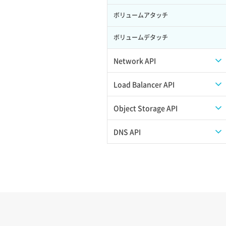
ボリュームアタッチ
ボリュームデタッチ
Network API
QoSポリシー一覧取得
Load Balancer API
QoSポリシー詳細取得
プール一覧取得
Object Storage API
サブネット一覧取得
プール作成
Web公開
DNS API
サブネット作成（ローカルネットワー
プール削除
アカウント容量設定
ドメイン一覧取得
ク用）
プール更新
アカウント情報取得
ドメイン情報削除
サブネット削除（ローカルネットワー
ク用）
プール詳細取得
オブジェクトアップロード
ドメイン情報更新
サブネット詳細取得
ヘルスモニタ一覧取得
オブジェクトダウンロード
ドメイン情報登録