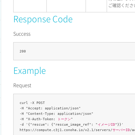
ご確認くださ
Response Code
Success
Example
Request
curl -X POST 

-H "Accept: application/json" 

-H "Content-Type: application/json" 

-H "X-Auth-Token: 
トークン
" 

-d '{"rescue": {"rescue_image_ref": "
イメージID
"}}' 

https://compute.c3j1.conoha.io/v2.1/servers/
サーバーID