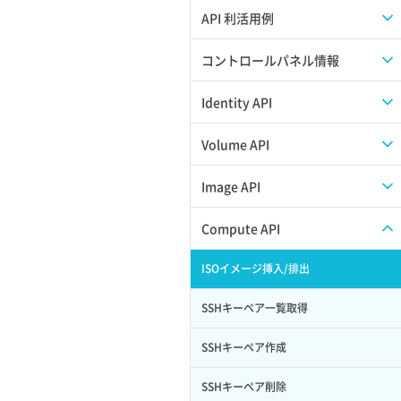
APIのご利用について
API 利活用例
APIでAPIサブユーザーを作成する
コントロールパネル情報
APIでVPSにISOイメージを挿入する
APIユーザーを作成する
Identity API
APIでVPSを作成する
API情報を確認する
Credential一覧取得
Volume API
Credential作成
スナップショット一覧取得
Image API
Credential削除
スナップショット作成
ISOイメージアップロード
Compute API
Credential詳細取得
スナップショット削除
ISOイメージ作成
ISOイメージ挿入/排出
サブユーザーからロールを紐づけ解除
スナップショット復元
イメージ一覧取得
SSHキーペア一覧取得
サブユーザーにロールを紐づけ
スナップショット詳細一覧取得
イメージ保存使用量取得
SSHキーペア作成
サブユーザー一覧取得
スナップショット詳細取得（アイテム
イメージ保存容量取得
SSHキーペア削除
指定）