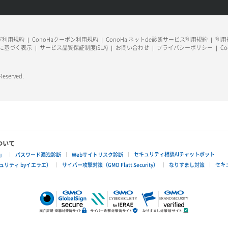
ージ利用規約
ConoHaクーポン利用規約
ConoHa ネットde診断サービス利用規約
利用規
に基づく表示
サービス品質保証制度(SLA)
お問い合わせ
プライバシーポリシー
C
 Reserved.
ついて
セキュリティ相談AIチャットボット
」
パスワード漏洩診断
Webサイトリスク診断
セキ
リティ byイエラエ）
サイバー攻撃対策（GMO Flatt Security）
なりすまし対策