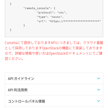
{

	"remote_console": {

		"protocol": "vnc",

		"type": "novnc",

		"url": "https://*********************"

	}

ConoHaにて提供しておりますAPIにつきましては、クラウド基盤
として採用しておりますOpenStackの機能にて実装しております
ので、詳細な情報や使い方はOpenStackのドキュメントにてご確
認ください。
API ガイドライン
APIのご利用について
API 利活用例
APIでAPIサブユーザーを作成する
コントロールパネル情報