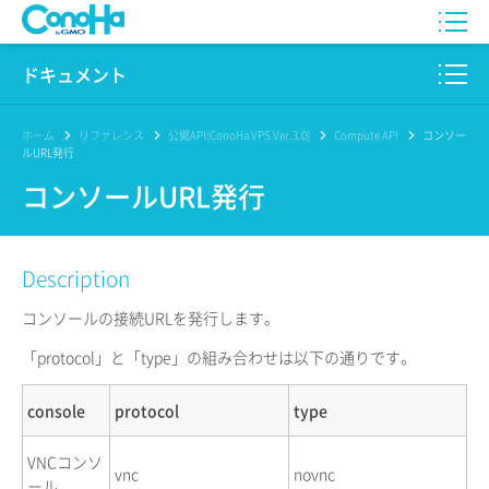
WING
ドキュメント
VPS
このサイトについて
ホーム
リファレンス
公開API(ConoHa VPS Ver.3.0)
Compute API
コンソー
ルURL発行
for GAME
プロダクト
コンソールURL発行
AI Canvas
リファレンス
Description
Pencil
リリースノート
コンソールの接続URLを発行します。
サービス一覧
「protocol」と「type」の組み合わせは以下の通りです。
サポート
console
protocol
type
ログイン
VNCコンソ
vnc
novnc
ール