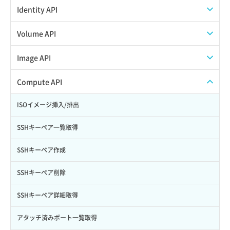
APIでVPSにISOイメージを挿入する
APIユーザーを作成する
Identity API
APIでVPSを作成する
API情報を確認する
Credential一覧取得
Volume API
Credential作成
スナップショット一覧取得
Image API
Credential削除
スナップショット作成
ISOイメージアップロード
Compute API
Credential詳細取得
スナップショット削除
ISOイメージ作成
ISOイメージ挿入/排出
サブユーザーからロールを紐づけ解除
スナップショット復元
イメージ一覧取得
SSHキーペア一覧取得
サブユーザーにロールを紐づけ
スナップショット詳細一覧取得
イメージ保存使用量取得
SSHキーペア作成
サブユーザー一覧取得
スナップショット詳細取得（アイテム指定）
イメージ保存容量取得
SSHキーペア削除
サブユーザー作成
バックアップリストア
イメージ保存容量変更
SSHキーペア詳細取得
サブユーザー削除
バックアップ一覧取得
イメージ削除
アタッチ済みポート一覧取得