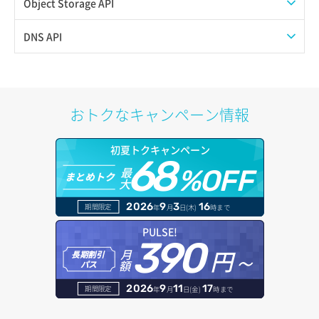
プール一覧取得
Object Storage API
サブネット一覧取得
プール作成
Web公開
DNS API
サブネット作成（ローカルネットワーク用）
プール削除
アカウント容量設定
ドメイン一覧取得
サブネット削除（ローカルネットワーク用）
プール更新
アカウント情報取得
ドメイン情報削除
おトクなキャンペーン情報
サブネット詳細取得
プール詳細取得
オブジェクトアップロード
ドメイン情報更新
初夏トクキャンペーン
セキュリティグループ ルール一覧取得
ヘルスモニタ一覧取得
68
オブジェクトダウンロード
ドメイン情報登録
最
%OFF
まとめトク
大
セキュリティグループ ルール作成
ヘルスモニタ作成
オブジェクトバージョン管理
ドメイン詳細取得
2026
9
3
16
期間限定
年
月
日(木)
時まで
セキュリティグループ ルール削除
ヘルスモニタ削除
オブジェクト一覧取得
レコード一覧取得
PULSE!
390
セキュリティグループ ルール詳細取得
円～
月
ヘルスモニタ更新
オブジェクト削除
長期割引
レコード作成
額
パス
セキュリティグループ一覧取得
ヘルスモニタ詳細取得
オブジェクト削除予約
レコード削除
2026
9
11
17
期間限定
年
月
日(金)
時まで
セキュリティグループ作成
メンバー一覧
オブジェクト複製
レコード更新