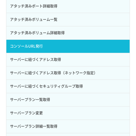
サブユーザー更新
バックアップ詳細一覧取得
イメージ詳細取得
アタッチ済みポート詳細取得
サブユーザー詳細取得
バックアップ詳細取得
アタッチ済みボリューム一覧
トークン発行
ボリュームイメージ保存
アタッチ済みボリューム詳細取得
パーミッション一覧取得
ボリュームタイプ一覧取得
コンソールURL発行
ロールからパーミッションを紐づけ解除
ボリュームタイプ詳細取得
サーバーに紐づくアドレス取得
ロールにパーミッションを紐づけ
ボリューム一覧取得
サーバーに紐づくアドレス取得（ネットワーク指定）
ロール一覧取得
ボリューム作成
サーバーに紐づくセキュリティグループ取得
ロール作成
ボリューム削除
サーバープラン一覧取得
ロール削除
ボリューム更新
サーバープラン変更
ロール更新
ボリューム詳細一覧取得
サーバープラン詳細一覧取得