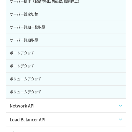
サーバー操作（起動/停止/再起動/強制停止）
サーバー設定切替
サーバー詳細一覧取得
サーバー詳細取得
ポートアタッチ
ポートデタッチ
ボリュームアタッチ
ボリュームデタッチ
Network API
QoSポリシー一覧取得
Load Balancer API
QoSポリシー詳細取得