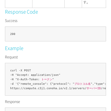
す。
Response Code
Success
Example
Request
curl -X POST 

-H "Accept: application/json" 

-H "X-Auth-Token: 
トークン
" 

-d '{"remote_console": {"protocol": "
プロトコル名
","type": "
https://compute.c3j1.conoha.io/v2.1/servers/
サーバーID
Response