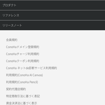
プロダクト
セキュリティグループ削除
メンバー削除
オブジェクト詳細取得
レコード詳細取得
プロダクトトップ
リファレンス
セキュリティグループ更新
メンバー更新
コンテナ一覧取得
ConoHa VPS(Ver.3.0)
リファレンストップ
リリースノート
セキュリティグループ詳細取得
メンバー詳細取得
コンテナ作成
ConoHa VPS(Ver.2.0)
公開API(ConoHa VPS Ver.3.0)
リリースノートトップ
ネットワーク一覧取得
会員規約
メンバー追加
コンテナ削除
ConoHa for GAME
MCP Server
ConoHaドメイン登録規約
ネットワーク作成（ローカルネットワーク用）
リスナー一覧取得
コンテナ詳細取得
OpenStack CLI
ConoHaチャージ利用規約
ネットワーク削除（ローカルネットワーク用）
リスナー作成
ConoHaクーポン利用規約
Terraform
ラージオブジェクトアップロード(DLO)
ConoHa ネットde診断サービス利用規約
ネットワーク詳細取得
s3cmd
リスナー削除
ラージオブジェクトアップロード(SLO)
利用規約(ConoHa AI Canvas)
S3Proxy
ポート一覧取得
リスナー更新
一時的Web公開
利用規約(ConoHa Pencil)
公開API(ConoHa VPS Ver.2.0)
契約代理店規約
ポート作成（ローカルネットワーク用）
リスナー詳細取得
特定商取引法に基づく表記
ポート作成（追加IP用）
ロードバランサー一覧取得
資金決済法に基づく表示