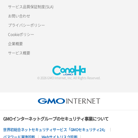
サービス品質保証制度(SLA)
ポート削除
ロードバランサー削除
お問い合わせ
ポート更新
ロードバランサー更新
プライバシーポリシー
Cookieポリシー
ポート詳細取得
ロードバランサー詳細取得
企業概要
ロードバランサー追加
サービス概要
© 2026 GMO Internet, Inc. All Rights Reserved.
GMOインターネットグループのセキュリティ事業について
世界初総合ネットセキュリティサービス「GMOセキュリティ24」
パスワード漏洩診断
Webサイトリスク診断