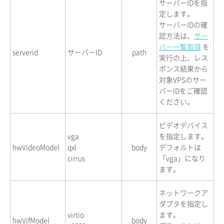
サーバーIDを指
定します。
サーバーIDの確
認方法は、
サー
バー一覧取得
を
serverid
サーバーID
path
実行の上、レス
ポンス結果から
対象VPSのサー
バーIDをご確認
ください。
ビデオデバイス
vga
を指定します。
hwVideoModel
qxl
body
デフォルトは
cirrus
「vga」になり
ます。
ネットワークア
ダプタを指定し
virtio
ます。
hwVifModel
body