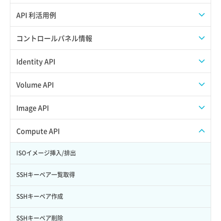
APIのご利用について
API 利活用例
APIでAPIサブユーザーを作成する
コントロールパネル情報
APIでVPSにISOイメージを挿入する
APIユーザーを作成する
Identity API
APIでVPSを作成する
API情報を確認する
Credential一覧取得
Volume API
Credential作成
スナップショット一覧取得
Image API
Credential削除
スナップショット作成
ISOイメージアップロード
Compute API
Credential詳細取得
スナップショット削除
ISOイメージ作成
ISOイメージ挿入/排出
サブユーザーからロールを紐づけ解除
スナップショット復元
イメージ一覧取得
SSHキーペア一覧取得
サブユーザーにロールを紐づけ
スナップショット詳細一覧取得
イメージ保存使用量取得
SSHキーペア作成
サブユーザー一覧取得
スナップショット詳細取得（アイテム指定）
イメージ保存容量取得
SSHキーペア削除