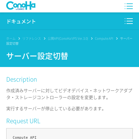
WING
ドキュメント
VPS
このサイトについて
ホーム
リファレンス
公開API(ConoHa VPS Ver.3.0)
Compute API
サーバー
設定切替
for GAME
プロダクト
サーバー設定切替
AI Canvas
リファレンス
Description
Pencil
リリースノート
作成済みサーバーに対してビデオデバイス・ネットワークアダプ
サービス一覧
タ・ストレージコントローラーの設定を変更します。
実行するサーバーが停止している必要があります。
サポート
Request URL
ログイン
Compute API
