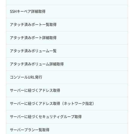
サブユーザー作成
バックアップリストア
イメージ保存容量変更
SSHキーペア詳細取得
サブユーザー削除
バックアップ一覧取得
イメージ削除
アタッチ済みポート一覧取得
サブユーザー更新
バックアップ詳細一覧取得
イメージ詳細取得
アタッチ済みポート詳細取得
サブユーザー詳細取得
バックアップ詳細取得
アタッチ済みボリューム一覧
トークン発行
ボリュームイメージ保存
アタッチ済みボリューム詳細取得
パーミッション一覧取得
ボリュームタイプ一覧取得
コンソールURL発行
ロールからパーミッションを紐づけ解除
ボリュームタイプ詳細取得
サーバーに紐づくアドレス取得
ロールにパーミッションを紐づけ
ボリューム一覧取得
サーバーに紐づくアドレス取得（ネットワーク指定）
ロール一覧取得
ボリューム作成
サーバーに紐づくセキュリティグループ取得
ロール作成
ボリューム削除
サーバープラン一覧取得