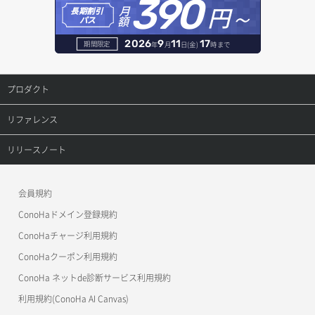
390
セキュリティグループ ルール詳細取得
円～
月
ヘルスモニタ更新
オブジェクト削除
長期割引
レコード作成
額
パス
セキュリティグループ一覧取得
ヘルスモニタ詳細取得
オブジェクト削除予約
レコード削除
2026
9
11
17
期間限定
年
月
日(金)
時まで
セキュリティグループ作成
メンバー一覧
オブジェクト複製
レコード更新
プロダクト
セキュリティグループ削除
メンバー削除
オブジェクト詳細取得
レコード詳細取得
プロダクトトップ
リファレンス
セキュリティグループ更新
メンバー更新
コンテナ一覧取得
ConoHa VPS(Ver.3.0)
リファレンストップ
リリースノート
セキュリティグループ詳細取得
メンバー詳細取得
コンテナ作成
ConoHa VPS(Ver.2.0)
公開API(ConoHa VPS Ver.3.0)
リリースノートトップ
ネットワーク一覧取得
会員規約
メンバー追加
コンテナ削除
ConoHa for GAME
MCP Server
ConoHaドメイン登録規約
ネットワーク作成（ローカルネットワーク用）
リスナー一覧取得
コンテナ詳細取得
OpenStack CLI
ConoHaチャージ利用規約
ネットワーク削除（ローカルネットワーク用）
リスナー作成
ConoHaクーポン利用規約
Terraform
ラージオブジェクトアップロード(DLO)
ConoHa ネットde診断サービス利用規約
ネットワーク詳細取得
s3cmd
リスナー削除
ラージオブジェクトアップロード(SLO)
利用規約(ConoHa AI Canvas)
S3Proxy