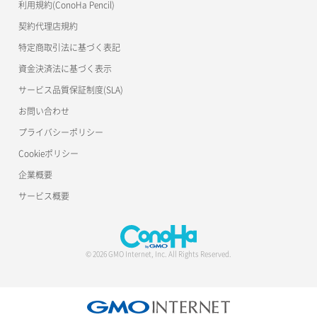
ポート一覧取得
リスナー更新
一時的Web公開
利用規約(ConoHa Pencil)
公開API(ConoHa VPS Ver.2.0)
契約代理店規約
ポート作成（ローカルネットワーク用）
リスナー詳細取得
特定商取引法に基づく表記
ポート作成（追加IP用）
ロードバランサー一覧取得
資金決済法に基づく表示
サービス品質保証制度(SLA)
ポート削除
ロードバランサー削除
お問い合わせ
ポート更新
ロードバランサー更新
プライバシーポリシー
Cookieポリシー
ポート詳細取得
ロードバランサー詳細取得
企業概要
ロードバランサー追加
サービス概要
© 2026 GMO Internet, Inc. All Rights Reserved.