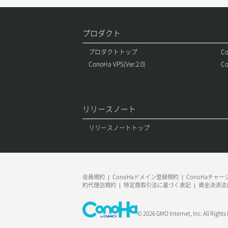
セキュリティグループ一覧取得
メンバー一覧
オブジェクト複製
ロール一覧取得
レコード更新
ボリューム作成
サーバーに紐づくセキュリティグルー
プ取得
セキュリティグループ作成
プロダクト
メンバー削除
オブジェクト詳細取得
ロール作成
レコード詳細取得
ボリューム削除
プロダクトトップ
Co
サーバープラン一覧取得
セキュリティグループ削除
メンバー更新
コンテナ一覧取得
ロール削除
ボリューム更新
ConoHa VPS(Ver.2.0)
Co
サーバープラン変更
セキュリティグループ更新
メンバー詳細取得
コンテナ作成
ロール更新
ボリューム詳細一覧取得
サーバープラン詳細一覧取得
セキュリティグループ詳細取得
メンバー追加
コンテナ削除
ロール詳細取得
ボリューム詳細取得
リリースノート
サーバープラン詳細取得
ネットワーク一覧取得
リスナー一覧取得
コンテナ詳細取得
リリースノートトップ
自動バックアップ有効化
サーバーメタデータ取得
ネットワーク作成（ローカルネットワ
リスナー作成
ラージオブジェクトアップロード(DLO)
自動バックアップ無効化
ーク用）
サーバーメタデータ更新（ネームタグ
リスナー削除
ラージオブジェクトアップロード(SLO)
変更）
ネットワーク削除（ローカルネットワ
会員規約
ConoHaドメイン登録規約
ConoHaチャ
ーク用）
約代理店規約
特定商取引法に基づく表記
資金決済法
リスナー更新
一時的Web公開
サーバー一覧取得
ネットワーク詳細取得
© 2026 GMO Internet, Inc. All Rights
リスナー詳細取得
サーバー作成