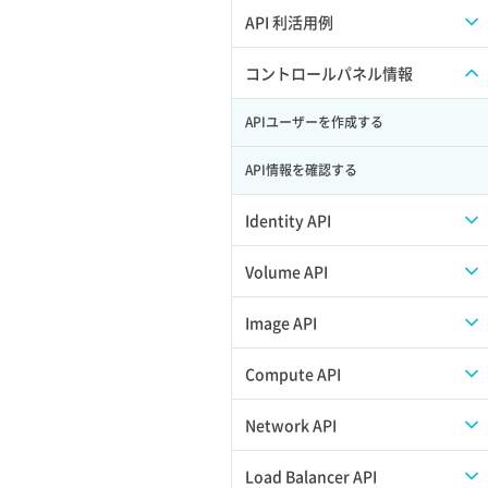
APIのご利用について
API 利活用例
APIでAPIサブユーザーを作成する
コントロールパネル情報
APIでVPSにISOイメージを挿入する
APIユーザーを作成する
APIでVPSを作成する
API情報を確認する
Identity API
Credential一覧取得
Volume API
Credential作成
スナップショット一覧取得
Image API
Credential削除
スナップショット作成
ISOイメージアップロード
Compute API
Credential詳細取得
スナップショット削除
ISOイメージ作成
ISOイメージ挿入/排出
Network API
サブユーザーからロールを紐づけ解除
スナップショット復元
イメージ一覧取得
SSHキーペア一覧取得
QoSポリシー一覧取得
Load Balancer API