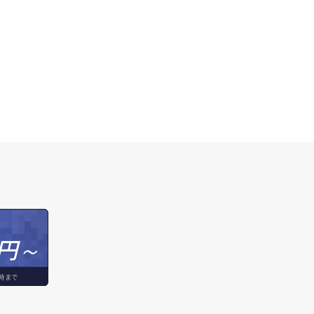
円～
時まで