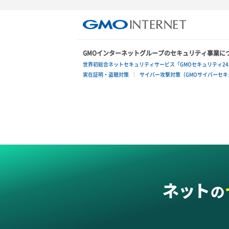
ポート一覧取得
ロードバランサー一覧取得
サーバー再構築（OS再インストール）
ポート作成（ローカルネットワーク
ロードバランサー削除
用）
サーバー利用状況グラフ（CPU）
GMOインターネットグループのセキュリティ事業に
ロードバランサー更新
ポート作成（追加IP用）
サーバー利用状況グラフ（ディスク
世界初総合ネットセキュリティサービス「GMOセキュリティ24
IO）
実在証明・盗聴対策
サイバー攻撃対策（GMOサイバーセキュ
ロードバランサー詳細取得
ポート削除
サーバー利用状況グラフ（トラフィッ
ロードバランサー追加
ク）
ポート更新
サーバー削除
ポート詳細取得
サーバー操作（起動/停止/再起動/強制
停止）
サーバー設定切替
サーバー詳細一覧取得
サーバー詳細取得