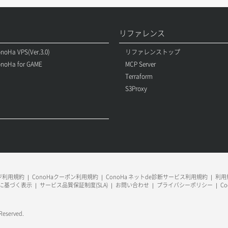
リファレンス
noHa VPS(Ver.3.0)
リファレンストップ
noHa for GAME
MCP Server
Terraform
S3Proxy
ージ利用規約
ConoHaクーポン利用規約
ConoHa ネットde診断サービス利用規約
利用規
に基づく表示
サービス品質保証制度(SLA)
お問い合わせ
プライバシーポリシー
C
 Reserved.