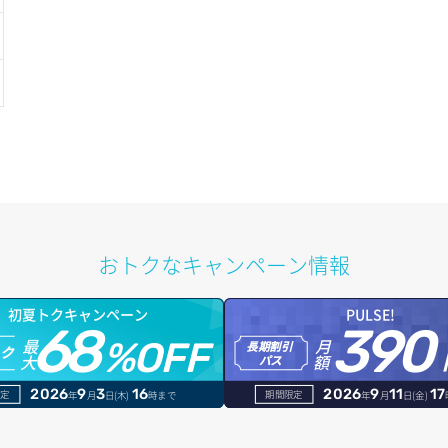
おトクなキャンペーン情報
初夏トクキャンペーン
PULSE!
68
390
最
月
%OFF
長期割引
トク
大
額
パス
2026
9
3
16
2026
9
11
17
定
期間限定
年
月
日(木)
時まで
年
月
日(金)