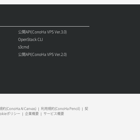
公開API(ConoHa VPS Ver.3.0)
OpenStack CLI
s3cmd
公開API(ConoHa VPS Ver.2.0)
約(ConoHa AI Canvas)
利用規約(ConoHa Pencil)
契
ookieポリシー
企業概要
サービス概要