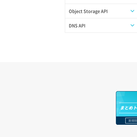
サブユーザーにロールを紐づけ
スナップショット詳細一覧取得
イメージ保存使用量取得
SSHキーペア作成
QoSポリシー詳細取得
プール一覧取得
Object Storage API
サブユーザー一覧取得
スナップショット詳細取得（アイテム
イメージ保存容量取得
SSHキーペア削除
サブネット一覧取得
プール作成
Web公開
DNS API
指定）
サブユーザー作成
イメージ保存容量変更
SSHキーペア詳細取得
サブネット作成（ローカルネットワー
プール削除
アカウント容量設定
ドメイン一覧取得
バックアップリストア
ク用）
サブユーザー削除
イメージ削除
アタッチ済みポート一覧取得
プール更新
アカウント情報取得
ドメイン情報削除
バックアップ一覧取得
サブネット削除（ローカルネットワー
サブユーザー更新
イメージ詳細取得
ク用）
アタッチ済みポート詳細取得
プール詳細取得
オブジェクトアップロード
ドメイン情報更新
バックアップ詳細一覧取得
サブユーザー詳細取得
サブネット詳細取得
アタッチ済みボリューム一覧
ヘルスモニタ一覧取得
オブジェクトダウンロード
ドメイン情報登録
バックアップ詳細取得
トークン発行
セキュリティグループ ルール一覧取得
アタッチ済みボリューム詳細取得
ヘルスモニタ作成
オブジェクトバージョン管理
ドメイン詳細取得
ボリュームイメージ保存
パーミッション一覧取得
セキュリティグループ ルール作成
コンソールURL発行
ヘルスモニタ削除
オブジェクト一覧取得
レコード一覧取得
ボリュームタイプ一覧取得
まとめ
ロールからパーミッションを紐づけ解
セキュリティグループ ルール削除
サーバーに紐づくアドレス取得
ヘルスモニタ更新
オブジェクト削除
除
レコード作成
ボリュームタイプ詳細取得
期間限
セキュリティグループ ルール詳細取得
サーバーに紐づくアドレス取得（ネッ
ヘルスモニタ詳細取得
オブジェクト削除予約
ロールにパーミッションを紐づけ
レコード削除
ボリューム一覧取得
トワーク指定）