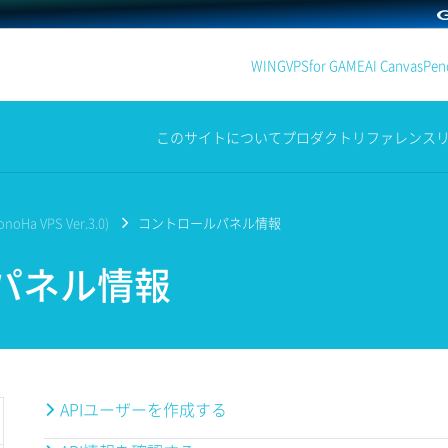
WING
VPS
for GAME
AI Canvas
Penc
このサイトについて
プロダクト
リファレンス
noHa VPS Ver.3.0)
コントロールパネル情報
パネル情報
APIユーザーを作成する