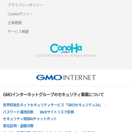
サーバー利用状況グラフ（トラフィック）
ポート更新
ロードバランサー更新
プライバシーポリシー
Cookieポリシー
サーバー削除
ポート詳細取得
ロードバランサー詳細取得
企業概要
サーバー操作（起動/停止/再起動/強制停止）
ロードバランサー追加
サービス概要
サーバー設定切替
サーバー詳細一覧取得
© 2026 GMO Internet, Inc. All Rights Reserved.
サーバー詳細取得
ポートアタッチ
ポートデタッチ
GMOインターネットグループのセキュリティ事業について
ボリュームアタッチ
世界初総合ネットセキュリティサービス「GMOセキュリティ24」
パスワード漏洩診断
Webサイトリスク診断
ボリュームデタッチ
セキュリティ相談AIチャットボット
実在証明・盗聴対策