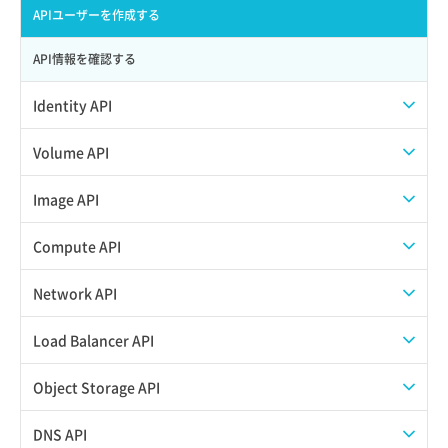
APIでVPSにISOイメージを挿入する
APIユーザーを作成する
APIでVPSを作成する
API情報を確認する
Identity API
Credential一覧取得
Volume API
Credential作成
スナップショット一覧取得
Image API
Credential削除
スナップショット作成
ISOイメージアップロード
Compute API
Credential詳細取得
スナップショット削除
ISOイメージ作成
ISOイメージ挿入/排出
Network API
サブユーザーからロールを紐づけ解除
スナップショット復元
イメージ一覧取得
SSHキーペア一覧取得
QoSポリシー一覧取得
Load Balancer API
サブユーザーにロールを紐づけ
スナップショット詳細一覧取得
イメージ保存使用量取得
SSHキーペア作成
QoSポリシー詳細取得
プール一覧取得
Object Storage API
サブユーザー一覧取得
スナップショット詳細取得（アイテム指定）
イメージ保存容量取得
SSHキーペア削除
サブネット一覧取得
プール作成
Web公開
DNS API