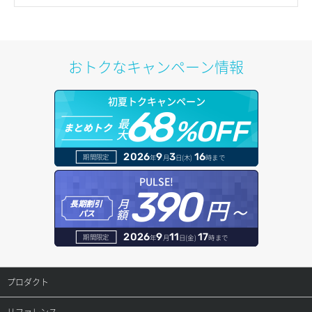
サブユーザー作成
バックアップリストア
イメージ保存容量変更
SSHキーペア詳細取得
サブネット作成（ローカルネットワーク用）
プール削除
アカウント容量設定
ドメイン一覧取得
サブユーザー削除
バックアップ一覧取得
イメージ削除
アタッチ済みポート一覧取得
サブネット削除（ローカルネットワーク用）
プール更新
アカウント情報取得
ドメイン情報削除
おトクなキャンペーン情報
サブユーザー更新
バックアップ詳細一覧取得
イメージ詳細取得
アタッチ済みポート詳細取得
サブネット詳細取得
プール詳細取得
オブジェクトアップロード
ドメイン情報更新
サブユーザー詳細取得
初夏トクキャンペーン
バックアップ詳細取得
アタッチ済みボリューム一覧
セキュリティグループ ルール一覧取得
ヘルスモニタ一覧取得
68
オブジェクトダウンロード
ドメイン情報登録
最
%OFF
まとめトク
トークン発行
ボリュームイメージ保存
大
アタッチ済みボリューム詳細取得
セキュリティグループ ルール作成
ヘルスモニタ作成
オブジェクトバージョン管理
ドメイン詳細取得
2026
9
3
16
期間限定
年
月
日(木)
時まで
パーミッション一覧取得
ボリュームタイプ一覧取得
コンソールURL発行
セキュリティグループ ルール削除
ヘルスモニタ削除
オブジェクト一覧取得
レコード一覧取得
PULSE!
390
ロールからパーミッションを紐づけ解除
ボリュームタイプ詳細取得
サーバーに紐づくアドレス取得
セキュリティグループ ルール詳細取得
円～
月
ヘルスモニタ更新
オブジェクト削除
長期割引
レコード作成
額
パス
ロールにパーミッションを紐づけ
ボリューム一覧取得
サーバーに紐づくアドレス取得（ネットワーク指定）
セキュリティグループ一覧取得
ヘルスモニタ詳細取得
オブジェクト削除予約
レコード削除
2026
9
11
17
期間限定
年
月
日(金)
時まで
ロール一覧取得
ボリューム作成
サーバーに紐づくセキュリティグループ取得
セキュリティグループ作成
メンバー一覧
オブジェクト複製
レコード更新
プロダクト
ロール作成
ボリューム削除
サーバープラン一覧取得
セキュリティグループ削除
メンバー削除
オブジェクト詳細取得
レコード詳細取得
プロダクトトップ
リファレンス