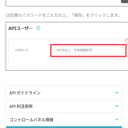
[3]
任意のパスワードをご入力の上、「保存」をクリックします。
API ガイドライン
APIのご利用について
API 利活用例
APIでAPIサブユーザーを作成する
コントロールパネル情報