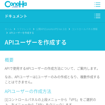
WING
ドキュメント
VPS
このサイトについて
ホーム
リファレンス
公開API(ConoHa VPS Ver.3.0)
コントロールパネル情報
APIユーザーを作成する
for GAME
プロダクト
APIユーザーを作成する
AI Canvas
リファレンス
概要
Pencil
リリースノート
APIで使用するAPIユーザーの作成方法について、ご案内します。
サービス一覧
なお、APIユーザーは1ユーザーのみの作成となり、複数作成する
ことはできません。
サポート
APIユーザーの作成方法
ログイン
[1]
コントロールパネルの上段メニューから「VPS」をご選択の
上、左メニューから「API」をクリックします。