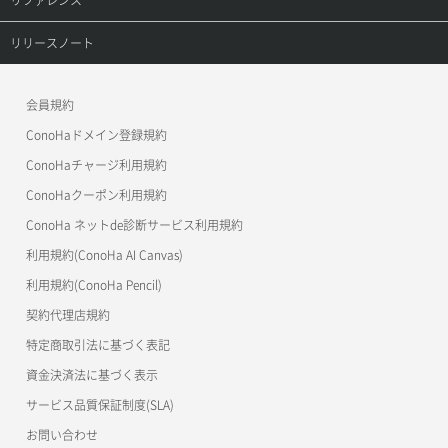
ロール削除
ボリューム更新
サーバープラン変更
セキュリティグループ更新
メンバー更新
コンテナ一覧取得
ConoHa VPS(Ver.3.0)
リファレンストップ
リリースノート
ロール更新
ボリューム詳細一覧取得
サーバープラン詳細一覧取得
セキュリティグループ詳細取得
メンバー詳細取得
コンテナ作成
ConoHa VPS(Ver.2.0)
公開API(ConoHa VPS Ver.3.0)
リリースノートトップ
ロール詳細取得
ボリューム詳細取得
サーバープラン詳細取得
ネットワーク一覧取得
会員規約
メンバー追加
コンテナ削除
ConoHa for GAME
MCP Server
ConoHaドメイン登録規約
自動バックアップ有効化
サーバーメタデータ取得
ネットワーク作成（ローカルネットワーク用）
リスナー一覧取得
コンテナ詳細取得
OpenStack CLI
ConoHaチャージ利用規約
自動バックアップ無効化
サーバーメタデータ更新（ネームタグ変更）
ネットワーク削除（ローカルネットワーク用）
リスナー作成
ConoHaクーポン利用規約
Terraform
ラージオブジェクトアップロード(DLO)
ConoHa ネットde診断サービス利用規約
サーバー一覧取得
ネットワーク詳細取得
s3cmd
リスナー削除
ラージオブジェクトアップロード(SLO)
利用規約(ConoHa AI Canvas)
S3Proxy
サーバー作成
ポート一覧取得
リスナー更新
一時的Web公開
利用規約(ConoHa Pencil)
公開API(ConoHa VPS Ver.2.0)
契約代理店規約
サーバー再構築（OS再インストール）
ポート作成（ローカルネットワーク用）
リスナー詳細取得
特定商取引法に基づく表記
サーバー利用状況グラフ（CPU）
ポート作成（追加IP用）
ロードバランサー一覧取得
資金決済法に基づく表示
サービス品質保証制度(SLA)
サーバー利用状況グラフ（ディスクIO）
ポート削除
ロードバランサー削除
お問い合わせ