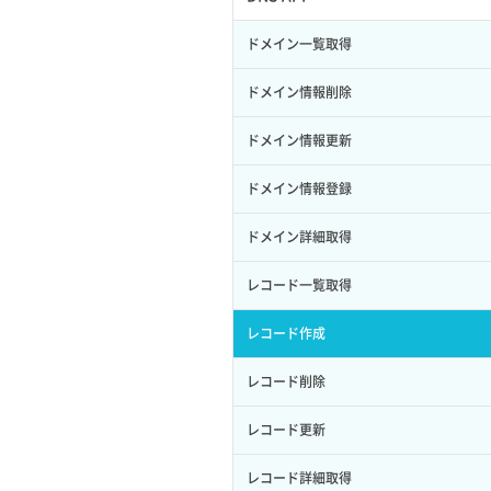
サブユーザー作成
イメージ保存容量変更
SSHキーペア詳細取得
サブネット作成（ローカルネットワー
プール削除
アカウント容量設定
ドメイン一覧取得
バックアップリストア
ク用）
サブユーザー削除
イメージ削除
アタッチ済みポート一覧取得
プール更新
アカウント情報取得
ドメイン情報削除
バックアップ一覧取得
サブネット削除（ローカルネットワー
サブユーザー更新
イメージ詳細取得
ク用）
アタッチ済みポート詳細取得
プール詳細取得
オブジェクトアップロード
ドメイン情報更新
バックアップ詳細一覧取得
サブユーザー詳細取得
サブネット詳細取得
アタッチ済みボリューム一覧
ヘルスモニタ一覧取得
オブジェクトダウンロード
ドメイン情報登録
バックアップ詳細取得
トークン発行
セキュリティグループ ルール一覧取得
アタッチ済みボリューム詳細取得
ヘルスモニタ作成
オブジェクトバージョン管理
ドメイン詳細取得
ボリュームイメージ保存
パーミッション一覧取得
セキュリティグループ ルール作成
コンソールURL発行
ヘルスモニタ削除
オブジェクト一覧取得
レコード一覧取得
ボリュームタイプ一覧取得
ロールからパーミッションを紐づけ解
セキュリティグループ ルール削除
サーバーに紐づくアドレス取得
ヘルスモニタ更新
オブジェクト削除
除
レコード作成
ボリュームタイプ詳細取得
セキュリティグループ ルール詳細取得
サーバーに紐づくアドレス取得（ネッ
ヘルスモニタ詳細取得
オブジェクト削除予約
ロールにパーミッションを紐づけ
レコード削除
ボリューム一覧取得
トワーク指定）
セキュリティグループ一覧取得
メンバー一覧
オブジェクト複製
ロール一覧取得
レコード更新
ボリューム作成
サーバーに紐づくセキュリティグルー
プ取得
セキュリティグループ作成
メンバー削除
オブジェクト詳細取得
ロール作成
レコード詳細取得
ボリューム削除