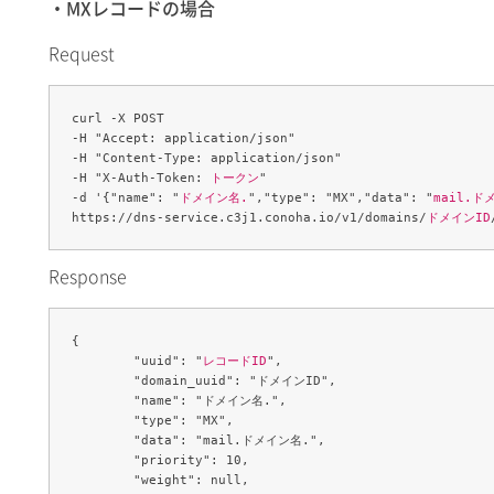
・MXレコードの場合
Request
curl -X POST 

-H "Accept: application/json" 

-H "Content-Type: application/json" 

-H "X-Auth-Token: 
トークン
" 

-d '{"name": "
ドメイン名.
","type": "MX","data": "
mail.ド
https://dns-service.c3j1.conoha.io/v1/domains/
ドメインID
Response
{

	"uuid": "
レコードID
",

	"domain_uuid": "ドメインID",

	"name": "ドメイン名.",

	"type": "MX",

	"data": "mail.ドメイン名.",

	"priority": 10,

	"weight": null,
