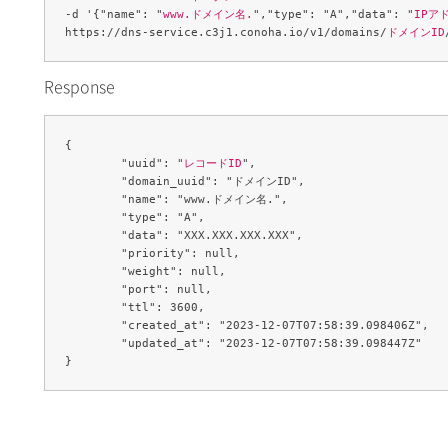
-d '{"name": "
www.ドメイン名.
","type": "A","data": "
IPア
https://dns-service.c3j1.conoha.io/v1/domains/
ドメインID
Response
{

	"uuid": "
レコードID
",

	"domain_uuid": "ドメインID",

	"name": "www.ドメイン名.",

	"type": "A",

	"data": "XXX.XXX.XXX.XXX",

	"priority": null,

	"weight": null,

	"port": null,

	"ttl": 3600,

	"created_at": "2023-12-07T07:58:39.098406Z",

	"updated_at": "2023-12-07T07:58:39.098447Z"
