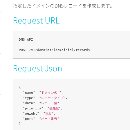
指定したドメインのDNSレコードを作成します。
Request URL
DNS API

Request Json
{

  "name": "
ドメイン名.
",

  "type": "
レコードタイプ
",

  "data": "
レコード値
",

  "priority": "
優先度
",

  "weight": "
重み
",

  "port": "
ポート番号
"
