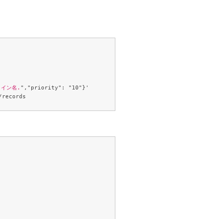
メイン名.
","priority": "10"}' 
