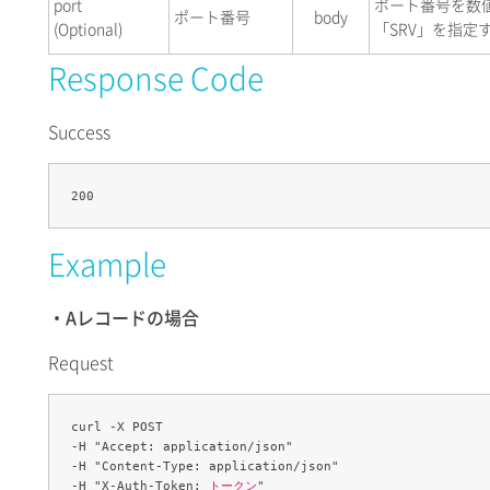
port
ポート番号を数値
ポート番号
body
(Optional)
「SRV」を指定
Response Code
Success
Example
・Aレコードの場合
Request
curl -X POST 

-H "Accept: application/json" 

-H "Content-Type: application/json" 

-H "X-Auth-Token: 
トークン
" 
