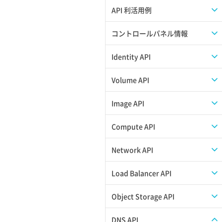
APIのご利用について
API 利活用例
APIでAPIサブユーザーを作成する
コントロールパネル情報
APIでVPSにISOイメージを挿入する
APIユーザーを作成する
Identity API
APIでVPSを作成する
API情報を確認する
Credential一覧取得
Volume API
Credential作成
スナップショット一覧取得
Image API
Credential削除
スナップショット作成
ISOイメージアップロード
Compute API
Credential詳細取得
スナップショット削除
ISOイメージ作成
ISOイメージ挿入/排出
Network API
サブユーザーからロールを紐づけ解除
スナップショット復元
イメージ一覧取得
SSHキーペア一覧取得
QoSポリシー一覧取得
Load Balancer API
サブユーザーにロールを紐づけ
スナップショット詳細一覧取得
イメージ保存使用量取得
SSHキーペア作成
QoSポリシー詳細取得
プール一覧取得
Object Storage API
サブユーザー一覧取得
スナップショット詳細取得（アイテム
イメージ保存容量取得
SSHキーペア削除
サブネット一覧取得
プール作成
Web公開
DNS API
指定）