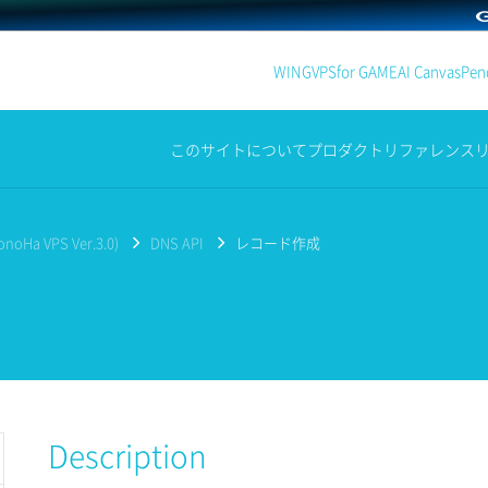
WING
VPS
for GAME
AI Canvas
Penc
このサイトについて
プロダクト
リファレンス
noHa VPS Ver.3.0)
DNS API
レコード作成
Description