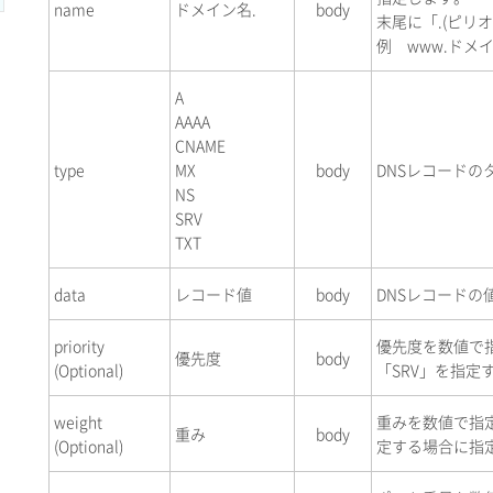
name
ドメイン名.
body
末尾に「.(ピリ
例 www.ドメイ
A
AAAA
CNAME
type
MX
body
DNSレコードの
NS
SRV
TXT
data
レコード値
body
DNSレコードの
priority
優先度を数値で指
優先度
body
(Optional)
「SRV」を指定
weight
重みを数値で指定
重み
body
(Optional)
定する場合に指