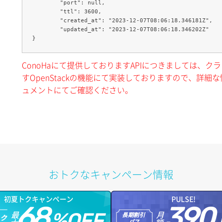
	"port": null,

	"ttl": 3600,

	"created_at": "2023-12-07T08:06:18.346181Z",

	"updated_at": "2023-12-07T08:06:18.346202Z"

ConoHaにて提供しておりますAPIにつきましては、
すOpenStackの機能にて実装しておりますので、詳細な情
ュメントにてご確認ください。
おトクなキャンペーン情報
初夏トクキャンペーン
PULSE!
68
390
最
月
%OFF
長期割引
トク
パス