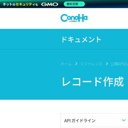
無料診断
ドキュメント
ホーム
リファレンス
公開API(Co
レコード作成
API ガイドライン