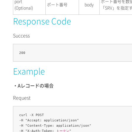
port
ポート番号を数値
ポート番号
body
(Optional)
「SRV」を指定
Response Code
Success
Example
・Aレコードの場合
Request
curl -X POST 

-H "Accept: application/json" 

-H "Content-Type: application/json" 

-H "X-Auth-Token: 
トークン
" 
