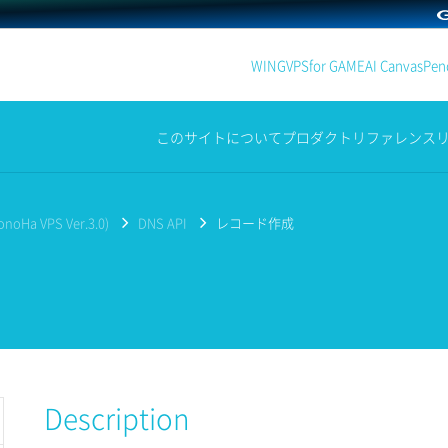
WING
VPS
for GAME
AI Canvas
Penc
このサイトについて
プロダクト
リファレンス
noHa VPS Ver.3.0)
DNS API
レコード作成
Description