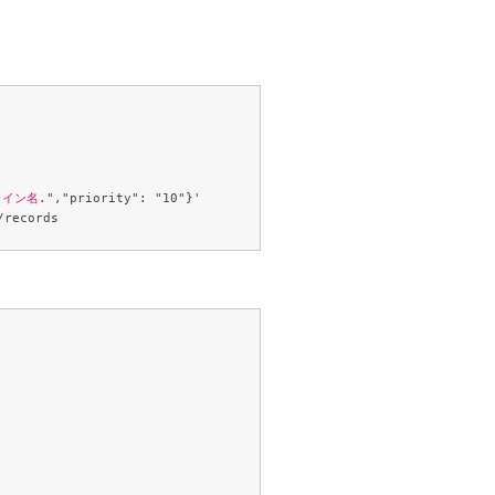
メイン名.
","priority": "10"}' 
