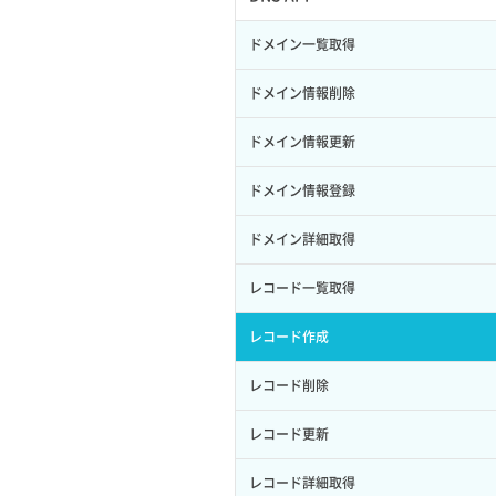
サブユーザー作成
イメージ保存容量変更
SSHキーペア詳細取得
サブネット作成（ローカルネットワー
プール削除
アカウント容量設定
ドメイン一覧取得
バックアップリストア
ク用）
サブユーザー削除
イメージ削除
アタッチ済みポート一覧取得
プール更新
アカウント情報取得
ドメイン情報削除
バックアップ一覧取得
サブネット削除（ローカルネットワー
サブユーザー更新
イメージ詳細取得
ク用）
アタッチ済みポート詳細取得
プール詳細取得
オブジェクトアップロード
ドメイン情報更新
バックアップ詳細一覧取得
サブユーザー詳細取得
サブネット詳細取得
アタッチ済みボリューム一覧
ヘルスモニタ一覧取得
オブジェクトダウンロード
ドメイン情報登録
バックアップ詳細取得
トークン発行
セキュリティグループ ルール一覧取得
アタッチ済みボリューム詳細取得
ヘルスモニタ作成
オブジェクトバージョン管理
ドメイン詳細取得
ボリュームイメージ保存
パーミッション一覧取得
セキュリティグループ ルール作成
コンソールURL発行
ヘルスモニタ削除
オブジェクト一覧取得
レコード一覧取得
ボリュームタイプ一覧取得
ロールからパーミッションを紐づけ解
セキュリティグループ ルール削除
サーバーに紐づくアドレス取得
ヘルスモニタ更新
オブジェクト削除
除
レコード作成
ボリュームタイプ詳細取得
セキュリティグループ ルール詳細取得
サーバーに紐づくアドレス取得（ネッ
ヘルスモニタ詳細取得
オブジェクト削除予約
ロールにパーミッションを紐づけ
レコード削除
ボリューム一覧取得
トワーク指定）
セキュリティグループ一覧取得
メンバー一覧
オブジェクト複製
ロール一覧取得
レコード更新
ボリューム作成
サーバーに紐づくセキュリティグルー
プ取得
セキュリティグループ作成
メンバー削除
オブジェクト詳細取得
ロール作成
レコード詳細取得
ボリューム削除