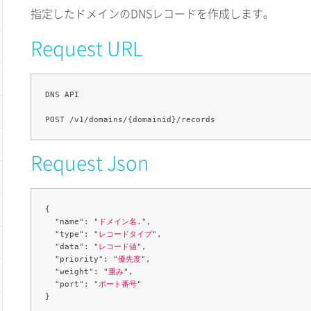
指定したドメインのDNSレコードを作成します。
Request URL
DNS API

Request Json
{

  "name": "
ドメイン名.
",

  "type": "
レコードタイプ
",

  "data": "
レコード値
",

  "priority": "
優先度
",

  "weight": "
重み
",

  "port": "
ポート番号
"
