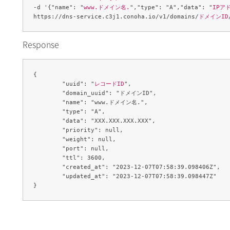
-d '{"name": "
www.ドメイン名.
","type": "A","data": "
IPア
https://dns-service.c3j1.conoha.io/v1/domains/
ドメインID
Response
{

	"uuid": "
レコードID
",

	"domain_uuid": "ドメインID",

	"name": "www.ドメイン名.",

	"type": "A",

	"data": "XXX.XXX.XXX.XXX",

	"priority": null,

	"weight": null,

	"port": null,

	"ttl": 3600,

	"created_at": "2023-12-07T07:58:39.098406Z",

	"updated_at": "2023-12-07T07:58:39.098447Z"
