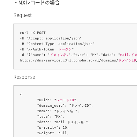
・MXレコードの場合
Request
curl -X POST 

-H "Accept: application/json" 

-H "Content-Type: application/json" 

-H "X-Auth-Token: 
トークン
" 

-d '{"name": "
ドメイン名.
","type": "MX","data": "
mail.ド
https://dns-service.c3j1.conoha.io/v1/domains/
ドメインID
Response
{

	"uuid": "
レコードID
",

	"domain_uuid": "ドメインID",

	"name": "ドメイン名.",

	"type": "MX",

	"data": "mail.ドメイン名.",

	"priority": 10,

	"weight": null,
