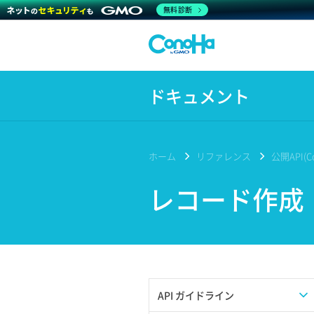
無料診断
ドキュメント
ホーム
リファレンス
公開API(Co
レコード作成
API ガイドライン