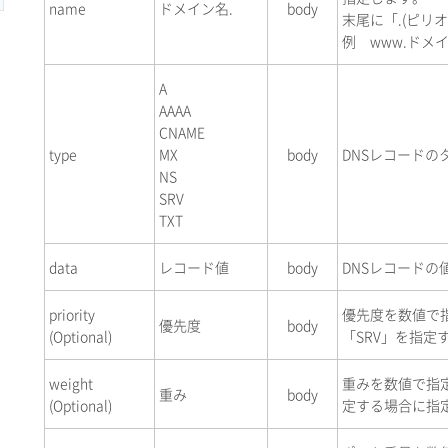
name
ドメイン名.
body
末尾に「.(ピリ
例 www.ドメイ
A
AAAA
CNAME
type
MX
body
DNSレコードの
NS
SRV
TXT
data
レコード値
body
DNSレコードの
priority
優先度を数値で指
優先度
body
(Optional)
「SRV」を指定
weight
重みを数値で指定
重み
body
(Optional)
定する場合に指