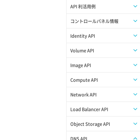
APIのご利用について
API 利活用例
APIでAPIサブユーザーを作成する
コントロールパネル情報
APIでVPSにISOイメージを挿入する
APIユーザーを作成する
Identity API
APIでVPSを作成する
API情報を確認する
Credential一覧取得
Volume API
Credential作成
スナップショット一覧取得
Image API
Credential削除
スナップショット作成
ISOイメージアップロード
Compute API
Credential詳細取得
スナップショット削除
ISOイメージ作成
ISOイメージ挿入/排出
Network API
サブユーザーからロールを紐づけ解除
スナップショット復元
イメージ一覧取得
SSHキーペア一覧取得
QoSポリシー一覧取得
Load Balancer API
サブユーザーにロールを紐づけ
スナップショット詳細一覧取得
イメージ保存使用量取得
SSHキーペア作成
QoSポリシー詳細取得
プール一覧取得
Object Storage API
サブユーザー一覧取得
スナップショット詳細取得（アイテム
イメージ保存容量取得
SSHキーペア削除
サブネット一覧取得
プール作成
Web公開
DNS API
指定）