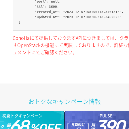
	"port": null,

	"ttl": 3600,

	"created_at": "2023-12-07T08:06:18.346181Z",

	"updated_at": "2023-12-07T08:06:18.346202Z"

ConoHaにて提供しておりますAPIにつきましては、
すOpenStackの機能にて実装しておりますので、詳細な情
ュメントにてご確認ください。
おトクなキャンペーン情報
初夏トクキャンペーン
PULSE!
68
390
最
月
%OFF
長期割引
トク
パス