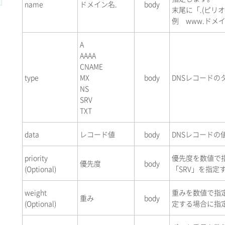
name
ドメイン名.
body
末尾に「.(ピリ
例 www.ドメイ
A
AAAA
CNAME
type
MX
body
DNSレコードの
NS
SRV
TXT
data
レコード値
body
DNSレコードの
priority
優先度を数値で指
優先度
body
(Optional)
「SRV」を指定
weight
重みを数値で指定
重み
body
(Optional)
定する場合に指