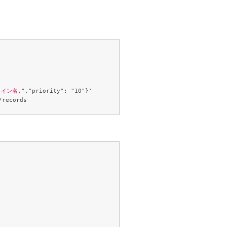
メイン名.
","priority": "10"}' 
