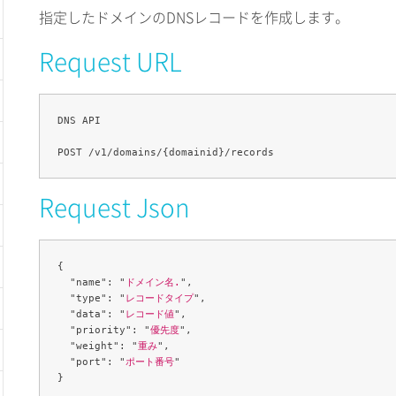
指定したドメインのDNSレコードを作成します。
Request URL
DNS API

Request Json
{

  "name": "
ドメイン名.
",

  "type": "
レコードタイプ
",

  "data": "
レコード値
",

  "priority": "
優先度
",

  "weight": "
重み
",

  "port": "
ポート番号
"
