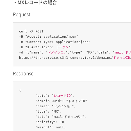
・MXレコードの場合
Request
curl -X POST 

-H "Accept: application/json" 

-H "Content-Type: application/json" 

-H "X-Auth-Token: 
トークン
" 

-d '{"name": "
ドメイン名.
","type": "MX","data": "
mail.ド
https://dns-service.c3j1.conoha.io/v1/domains/
ドメインID
Response
{

	"uuid": "
レコードID
",

	"domain_uuid": "ドメインID",

	"name": "ドメイン名.",

	"type": "MX",

	"data": "mail.ドメイン名.",

	"priority": 10,

	"weight": null,
