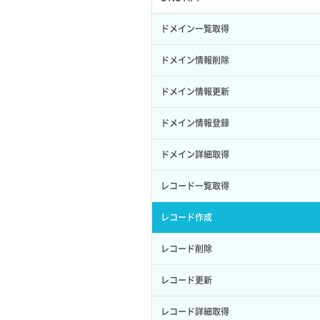
サブユーザー作成
イメージ保存容量変更
SSHキーペア詳細取得
サブネット作成（ローカルネットワー
プール削除
アカウント容量設定
ドメイン一覧取得
バックアップリストア
ク用）
サブユーザー削除
イメージ削除
アタッチ済みポート一覧取得
プール更新
アカウント情報取得
ドメイン情報削除
バックアップ一覧取得
サブネット削除（ローカルネットワー
サブユーザー更新
イメージ詳細取得
ク用）
アタッチ済みポート詳細取得
プール詳細取得
オブジェクトアップロード
ドメイン情報更新
バックアップ詳細一覧取得
サブユーザー詳細取得
サブネット詳細取得
アタッチ済みボリューム一覧
ヘルスモニタ一覧取得
オブジェクトダウンロード
ドメイン情報登録
バックアップ詳細取得
トークン発行
セキュリティグループ ルール一覧取得
アタッチ済みボリューム詳細取得
ヘルスモニタ作成
オブジェクトバージョン管理
ドメイン詳細取得
ボリュームイメージ保存
パーミッション一覧取得
セキュリティグループ ルール作成
コンソールURL発行
ヘルスモニタ削除
オブジェクト一覧取得
レコード一覧取得
ボリュームタイプ一覧取得
ロールからパーミッションを紐づけ解
セキュリティグループ ルール削除
サーバーに紐づくアドレス取得
ヘルスモニタ更新
オブジェクト削除
除
レコード作成
ボリュームタイプ詳細取得
セキュリティグループ ルール詳細取得
サーバーに紐づくアドレス取得（ネッ
ヘルスモニタ詳細取得
オブジェクト削除予約
ロールにパーミッションを紐づけ
レコード削除
ボリューム一覧取得
トワーク指定）
セキュリティグループ一覧取得
メンバー一覧
オブジェクト複製
ロール一覧取得
レコード更新
ボリューム作成
サーバーに紐づくセキュリティグルー
プ取得
セキュリティグループ作成
メンバー削除
オブジェクト詳細取得
ロール作成
レコード詳細取得
ボリューム削除