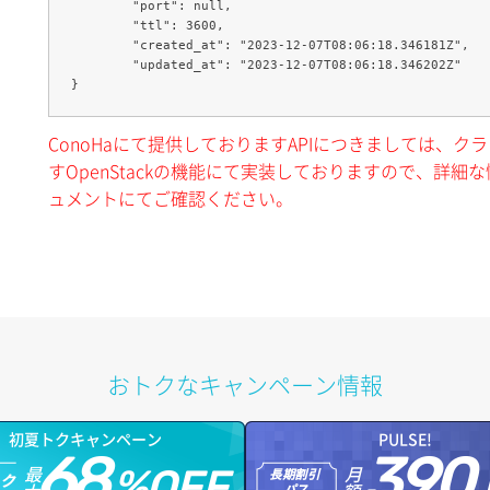
	"port": null,

	"ttl": 3600,

	"created_at": "2023-12-07T08:06:18.346181Z",

	"updated_at": "2023-12-07T08:06:18.346202Z"

ConoHaにて提供しておりますAPIにつきましては、
すOpenStackの機能にて実装しておりますので、詳細な情
ュメントにてご確認ください。
おトクなキャンペーン情報
初夏トクキャンペーン
PULSE!
68
390
最
月
%OFF
長期割引
トク
パス