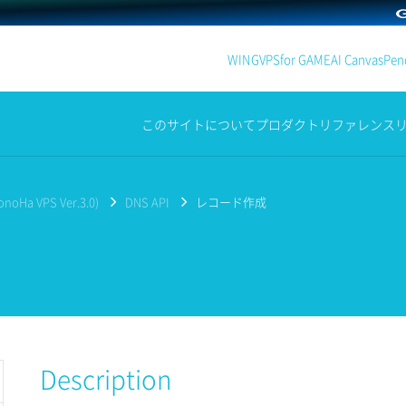
WING
VPS
for GAME
AI Canvas
Penc
このサイトについて
プロダクト
リファレンス
noHa VPS Ver.3.0)
DNS API
レコード作成
Description