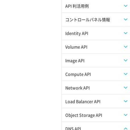
APIのご利用について
API 利活用例
APIでAPIサブユーザーを作成する
コントロールパネル情報
APIでVPSにISOイメージを挿入する
APIユーザーを作成する
Identity API
APIでVPSを作成する
API情報を確認する
Credential一覧取得
Volume API
Credential作成
スナップショット一覧取得
Image API
Credential削除
スナップショット作成
ISOイメージアップロード
Compute API
Credential詳細取得
スナップショット削除
ISOイメージ作成
ISOイメージ挿入/排出
Network API
サブユーザーからロールを紐づけ解除
スナップショット復元
イメージ一覧取得
SSHキーペア一覧取得
QoSポリシー一覧取得
Load Balancer API
サブユーザーにロールを紐づけ
スナップショット詳細一覧取得
イメージ保存使用量取得
SSHキーペア作成
QoSポリシー詳細取得
プール一覧取得
Object Storage API
サブユーザー一覧取得
スナップショット詳細取得（アイテム
イメージ保存容量取得
SSHキーペア削除
サブネット一覧取得
プール作成
Web公開
DNS API
指定）