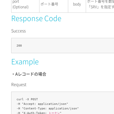
port
ポート番号を数値
ポート番号
body
(Optional)
「SRV」を指定
Response Code
Success
Example
・Aレコードの場合
Request
curl -X POST 

-H "Accept: application/json" 

-H "Content-Type: application/json" 

-H "X-Auth-Token: 
トークン
" 
