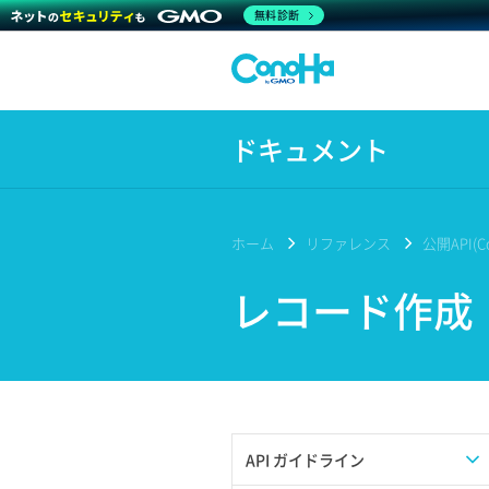
無料診断
ドキュメント
ホーム
リファレンス
公開API(Co
レコード作成
API ガイドライン