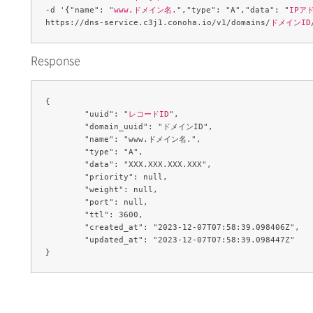
-d '{"name": "
www.ドメイン名.
","type": "A","data": "
IPア
https://dns-service.c3j1.conoha.io/v1/domains/
ドメインID
Response
{

	"uuid": "
レコードID
",

	"domain_uuid": "ドメインID",

	"name": "www.ドメイン名.",

	"type": "A",

	"data": "XXX.XXX.XXX.XXX",

	"priority": null,

	"weight": null,

	"port": null,

	"ttl": 3600,

	"created_at": "2023-12-07T07:58:39.098406Z",

	"updated_at": "2023-12-07T07:58:39.098447Z"
