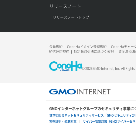
リリースノート
ボリュームアタッチ
リリースノートトップ
ボリュームデタッチ
会員規約
ConoHaドメイン登録規約
ConoHaチャ
約代理店規約
特定商取引法に基づく表記
資金決済法
© 2026 GMO Internet, Inc. All Rights
GMOインターネットグループのセキュリティ事業に
世界初総合ネットセキュリティサービス「GMOセキュリティ24
実在証明・盗聴対策
サイバー攻撃対策（GMOサイバーセキュ