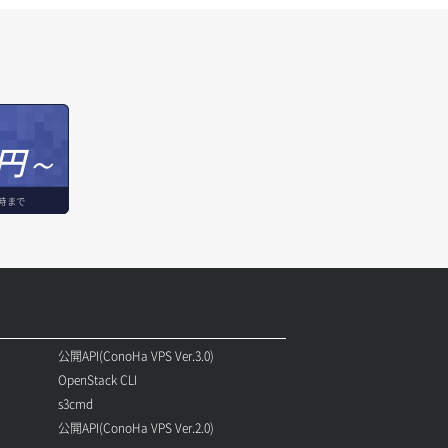
円～
時まで
公開API(ConoHa VPS Ver.3.0)
OpenStack CLI
s3cmd
公開API(ConoHa VPS Ver.2.0)