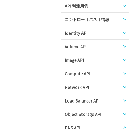
APIのご利用について
API 利活用例
APIでAPIサブユーザーを作成する
コントロールパネル情報
APIでVPSにISOイメージを挿入する
APIユーザーを作成する
Identity API
APIでVPSを作成する
API情報を確認する
Credential一覧取得
Volume API
Credential作成
スナップショット一覧取得
Image API
Credential削除
スナップショット作成
ISOイメージアップロード
Compute API
Credential詳細取得
スナップショット削除
ISOイメージ作成
ISOイメージ挿入/排出
Network API
サブユーザーからロールを紐づけ解除
スナップショット復元
イメージ一覧取得
SSHキーペア一覧取得
QoSポリシー一覧取得
Load Balancer API
サブユーザーにロールを紐づけ
スナップショット詳細一覧取得
イメージ保存使用量取得
SSHキーペア作成
QoSポリシー詳細取得
プール一覧取得
Object Storage API
サブユーザー一覧取得
スナップショット詳細取得（アイテム
イメージ保存容量取得
SSHキーペア削除
サブネット一覧取得
プール作成
Web公開
DNS API
指定）