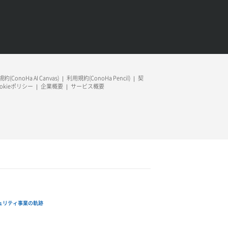
約(ConoHa AI Canvas)
利用規約(ConoHa Pencil)
契
ookieポリシー
企業概要
サービス概要
ュリティ事業の軌跡