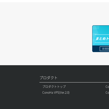
ロードバランサー更新
ポート作成（追加IP用）
サーバー利用状況グラフ（ディスク
IO）
ロードバランサー詳細取得
ポート削除
サーバー利用状況グラフ（トラフィッ
ロードバランサー追加
ク）
ポート更新
サーバー削除
ポート詳細取得
まとめ
サーバー操作（起動/停止/再起動/強制
期間限
停止）
サーバー設定切替
サーバー詳細一覧取得
プロダクト
サーバー詳細取得
プロダクトトップ
Co
ConoHa VPS(Ver.2.0)
Co
ポートアタッチ
ポートデタッチ