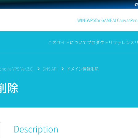
WING
VPS
for GAME
AI Canvas
Penc
このサイトについて
プロダクト
リファレンス
noHa VPS Ver.3.0)
DNS API
ドメイン情報削除
削除
Description