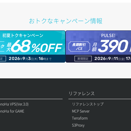
おトクなキャンペーン情報
初夏トクキャンペーン
PULSE!
68
390
最
月
%OFF
長期割引
トク
大
額
パス
2026
9
3
16
2026
9
11
17
定
期間限定
年
月
日(木)
時まで
年
月
日(金)
リファレンス
noHa VPS(Ver.3.0)
リファレンストップ
noHa for GAME
MCP Server
Terraform
S3Proxy