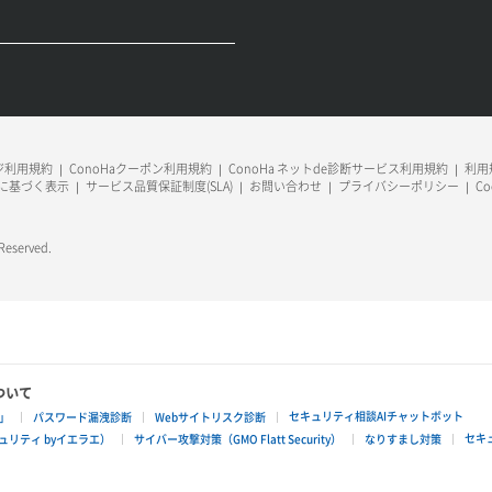
ージ利用規約
ConoHaクーポン利用規約
ConoHa ネットde診断サービス利用規約
利用規
に基づく表示
サービス品質保証制度(SLA)
お問い合わせ
プライバシーポリシー
C
 Reserved.
ついて
セキュリティ相談AIチャットボット
」
パスワード漏洩診断
Webサイトリスク診断
セキ
リティ byイエラエ）
サイバー攻撃対策（GMO Flatt Security）
なりすまし対策