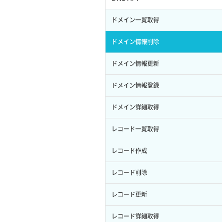
サブユーザー作成
イメージ保存容量変更
SSHキーペア詳細取得
サブネット作成（ローカルネットワー
プール削除
アカウント容量設定
ドメイン一覧取得
バックアップリストア
ク用）
サブユーザー削除
イメージ削除
アタッチ済みポート一覧取得
プール更新
アカウント情報取得
ドメイン情報削除
バックアップ一覧取得
サブネット削除（ローカルネットワー
サブユーザー更新
イメージ詳細取得
ク用）
アタッチ済みポート詳細取得
プール詳細取得
オブジェクトアップロード
ドメイン情報更新
バックアップ詳細一覧取得
サブユーザー詳細取得
サブネット詳細取得
アタッチ済みボリューム一覧
ヘルスモニタ一覧取得
オブジェクトダウンロード
ドメイン情報登録
バックアップ詳細取得
トークン発行
セキュリティグループ ルール一覧取得
アタッチ済みボリューム詳細取得
ヘルスモニタ作成
オブジェクトバージョン管理
ドメイン詳細取得
ボリュームイメージ保存
パーミッション一覧取得
セキュリティグループ ルール作成
コンソールURL発行
ヘルスモニタ削除
オブジェクト一覧取得
レコード一覧取得
ボリュームタイプ一覧取得
ロールからパーミッションを紐づけ解
セキュリティグループ ルール削除
サーバーに紐づくアドレス取得
ヘルスモニタ更新
オブジェクト削除
除
レコード作成
ボリュームタイプ詳細取得
セキュリティグループ ルール詳細取得
サーバーに紐づくアドレス取得（ネッ
ヘルスモニタ詳細取得
オブジェクト削除予約
ロールにパーミッションを紐づけ
レコード削除
ボリューム一覧取得
トワーク指定）
セキュリティグループ一覧取得
メンバー一覧
オブジェクト複製
ロール一覧取得
レコード更新
ボリューム作成
サーバーに紐づくセキュリティグルー
プ取得
セキュリティグループ作成
メンバー削除
オブジェクト詳細取得
ロール作成
レコード詳細取得
ボリューム削除