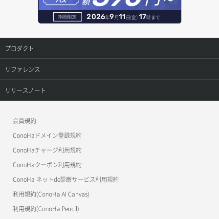
額
パス
サーバー再構築（OS再インストール）
ポート作成（ローカルネットワーク用）
リスナー詳細取得
2026
9
11
17
期間限定
年
月
日(金)
時まで
サーバー利用状況グラフ（CPU）
ポート作成（追加IP用）
ロードバランサー一覧取得
プロダクト
サーバー利用状況グラフ（ディスクIO）
ポート削除
ロードバランサー削除
プロダクトトップ
リファレンス
サーバー利用状況グラフ（トラフィック）
ポート更新
ロードバランサー更新
ConoHa VPS(Ver.3.0)
リファレンストップ
リリースノート
サーバー削除
ポート詳細取得
ロードバランサー詳細取得
ConoHa VPS(Ver.2.0)
公開API(ConoHa VPS Ver.3.0)
リリースノートトップ
サーバー操作（起動/停止/再起動/強制停止）
会員規約
ロードバランサー追加
ConoHa for GAME
MCP Server
ConoHaドメイン登録規約
サーバー設定切替
OpenStack CLI
ConoHaチャージ利用規約
サーバー詳細一覧取得
ConoHaクーポン利用規約
Terraform
ConoHa ネットde診断サービス利用規約
サーバー詳細取得
s3cmd
利用規約(ConoHa AI Canvas)
S3Proxy
ポートアタッチ
利用規約(ConoHa Pencil)