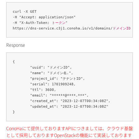
curl -X GET 

-H "Accept: application/json" 

-H "X-Auth-Token: 
トークン
" 

https://dns-service.c3j1.conoha.io/v1/domains/
ドメインID
Response
{

	"uuid": "ドメインID",

	"name": "ドメイン名.",

	"project_id": "テナントID",

	"serial": 1701909248,

	"ttl": 3600,

	"email": "******@****.***",

	"created_at": "2023-12-07T00:34:08Z",

	"updated_at": "2023-12-07T00:34:08Z"

ConoHaにて提供しておりますAPIにつきましては、クラウド基盤
として採用しておりますOpenStackの機能にて実装しております