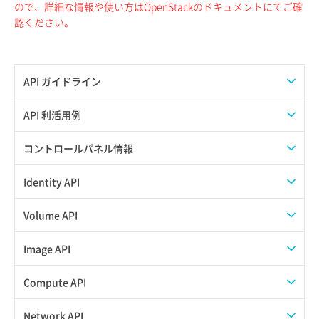
ので、詳細な情報や使い方はOpenStackのドキュメントにてご確
認ください。
API ガイドライン
APIのご利用について
API 利活用例
APIでAPIサブユーザーを作成する
コントロールパネル情報
APIでVPSにISOイメージを挿入する
APIユーザーを作成する
Identity API
APIでVPSを作成する
API情報を確認する
Credential一覧取得
Volume API
Credential作成
スナップショット一覧取得
Image API
Credential削除
スナップショット作成
ISOイメージアップロード
Compute API
Credential詳細取得
スナップショット削除
ISOイメージ作成
ISOイメージ挿入/排出
Network API