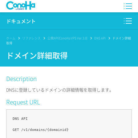
WING
ドキュメント
VPS
このサイトについて
ホーム
リファレンス
公開API(ConoHa VPS Ver.3.0)
DNS API
ドメイン詳細
取得
for GAME
プロダクト
ドメイン詳細取得
AI Canvas
リファレンス
Description
Pencil
リリースノート
DNSに登録しているドメインの詳細情報を取得します。
サービス一覧
Request URL
サポート
DNS API

ログイン