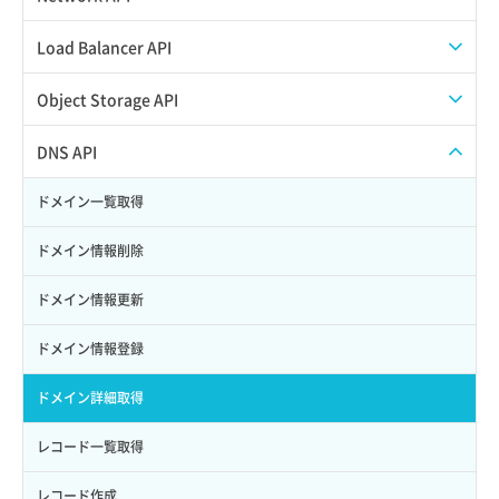
サブユーザーからロールを紐づけ解除
スナップショット復元
イメージ一覧取得
SSHキーペア一覧取得
QoSポリシー一覧取得
Load Balancer API
サブユーザーにロールを紐づけ
スナップショット詳細一覧取得
イメージ保存使用量取得
SSHキーペア作成
QoSポリシー詳細取得
プール一覧取得
Object Storage API
サブユーザー一覧取得
スナップショット詳細取得（アイテム指定）
イメージ保存容量取得
SSHキーペア削除
サブネット一覧取得
プール作成
Web公開
DNS API
サブユーザー作成
バックアップリストア
イメージ保存容量変更
SSHキーペア詳細取得
サブネット作成（ローカルネットワーク用）
プール削除
アカウント容量設定
ドメイン一覧取得
サブユーザー削除
バックアップ一覧取得
イメージ削除
アタッチ済みポート一覧取得
サブネット削除（ローカルネットワーク用）
プール更新
アカウント情報取得
ドメイン情報削除
サブユーザー更新
バックアップ詳細一覧取得
イメージ詳細取得
アタッチ済みポート詳細取得
サブネット詳細取得
プール詳細取得
オブジェクトアップロード
ドメイン情報更新
サブユーザー詳細取得
バックアップ詳細取得
アタッチ済みボリューム一覧
セキュリティグループ ルール一覧取得
ヘルスモニタ一覧取得
オブジェクトダウンロード
ドメイン情報登録
トークン発行
ボリュームイメージ保存
アタッチ済みボリューム詳細取得
セキュリティグループ ルール作成
ヘルスモニタ作成
オブジェクトバージョン管理
ドメイン詳細取得
パーミッション一覧取得
ボリュームタイプ一覧取得
コンソールURL発行
セキュリティグループ ルール削除
ヘルスモニタ削除
オブジェクト一覧取得
レコード一覧取得
ロールからパーミッションを紐づけ解除
ボリュームタイプ詳細取得
サーバーに紐づくアドレス取得
セキュリティグループ ルール詳細取得
ヘルスモニタ更新
オブジェクト削除
レコード作成