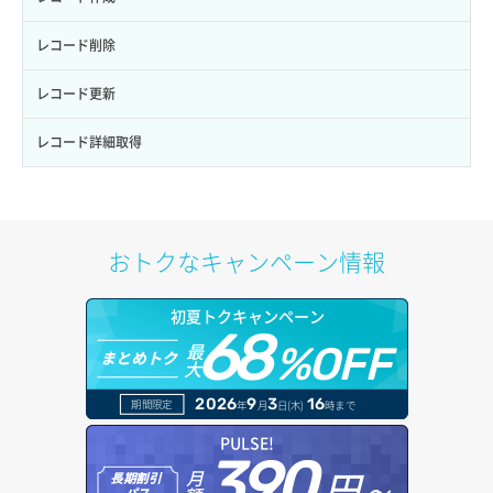
ロールにパーミッションを紐づけ
ボリューム一覧取得
サーバーに紐づくアドレス取得（ネットワーク指定）
セキュリティグループ一覧取得
ヘルスモニタ詳細取得
オブジェクト削除予約
レコード削除
ロール一覧取得
ボリューム作成
サーバーに紐づくセキュリティグループ取得
セキュリティグループ作成
メンバー一覧
オブジェクト複製
レコード更新
ロール作成
ボリューム削除
サーバープラン一覧取得
セキュリティグループ削除
メンバー削除
オブジェクト詳細取得
レコード詳細取得
ロール削除
ボリューム更新
サーバープラン変更
セキュリティグループ更新
メンバー更新
コンテナ一覧取得
ロール更新
ボリューム詳細一覧取得
サーバープラン詳細一覧取得
セキュリティグループ詳細取得
メンバー詳細取得
コンテナ作成
おトクなキャンペーン情報
ロール詳細取得
ボリューム詳細取得
サーバープラン詳細取得
ネットワーク一覧取得
メンバー追加
コンテナ削除
初夏トクキャンペーン
自動バックアップ有効化
サーバーメタデータ取得
ネットワーク作成（ローカルネットワーク用）
リスナー一覧取得
68
コンテナ詳細取得
最
%OFF
まとめトク
自動バックアップ無効化
大
サーバーメタデータ更新（ネームタグ変更）
ネットワーク削除（ローカルネットワーク用）
リスナー作成
ラージオブジェクトアップロード(DLO)
2026
9
3
16
期間限定
年
月
日(木)
時まで
サーバー一覧取得
ネットワーク詳細取得
リスナー削除
ラージオブジェクトアップロード(SLO)
PULSE!
390
サーバー作成
ポート一覧取得
円～
月
リスナー更新
一時的Web公開
長期割引