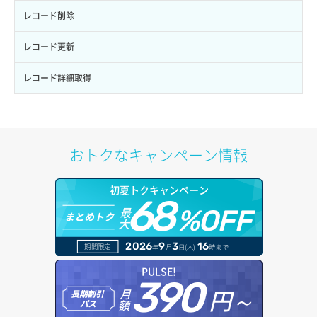
ロールにパーミッションを紐づけ
ボリューム一覧取得
サーバーに紐づくアドレス取得（ネットワーク指定）
セキュリティグループ一覧取得
ヘルスモニタ詳細取得
オブジェクト削除予約
レコード削除
ロール一覧取得
ボリューム作成
サーバーに紐づくセキュリティグループ取得
セキュリティグループ作成
メンバー一覧
オブジェクト複製
レコード更新
ロール作成
ボリューム削除
サーバープラン一覧取得
セキュリティグループ削除
メンバー削除
オブジェクト詳細取得
レコード詳細取得
ロール削除
ボリューム更新
サーバープラン変更
セキュリティグループ更新
メンバー更新
コンテナ一覧取得
ロール更新
ボリューム詳細一覧取得
サーバープラン詳細一覧取得
セキュリティグループ詳細取得
メンバー詳細取得
コンテナ作成
おトクなキャンペーン情報
ロール詳細取得
ボリューム詳細取得
サーバープラン詳細取得
ネットワーク一覧取得
メンバー追加
コンテナ削除
初夏トクキャンペーン
自動バックアップ有効化
サーバーメタデータ取得
ネットワーク作成（ローカルネットワーク用）
リスナー一覧取得
68
コンテナ詳細取得
最
%OFF
まとめトク
自動バックアップ無効化
大
サーバーメタデータ更新（ネームタグ変更）
ネットワーク削除（ローカルネットワーク用）
リスナー作成
ラージオブジェクトアップロード(DLO)
2026
9
3
16
期間限定
年
月
日(木)
時まで
サーバー一覧取得
ネットワーク詳細取得
リスナー削除
ラージオブジェクトアップロード(SLO)
PULSE!
390
サーバー作成
ポート一覧取得
円～
月
リスナー更新
一時的Web公開
長期割引
額
パス