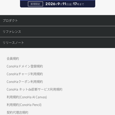
サーバー再構築（OS再インストール）
ポート作成（ローカルネットワーク用）
リスナー詳細取得
2026
9
11
17
期間限定
年
月
日(金)
時まで
サーバー利用状況グラフ（CPU）
ポート作成（追加IP用）
ロードバランサー一覧取得
プロダクト
サーバー利用状況グラフ（ディスクIO）
ポート削除
ロードバランサー削除
プロダクトトップ
リファレンス
サーバー利用状況グラフ（トラフィック）
ポート更新
ロードバランサー更新
ConoHa VPS(Ver.3.0)
リファレンストップ
リリースノート
サーバー削除
ポート詳細取得
ロードバランサー詳細取得
ConoHa VPS(Ver.2.0)
公開API(ConoHa VPS Ver.3.0)
リリースノートトップ
サーバー操作（起動/停止/再起動/強制停止）
会員規約
ロードバランサー追加
ConoHa for GAME
MCP Server
ConoHaドメイン登録規約
サーバー設定切替
OpenStack CLI
ConoHaチャージ利用規約
サーバー詳細一覧取得
ConoHaクーポン利用規約
Terraform
ConoHa ネットde診断サービス利用規約
サーバー詳細取得
s3cmd
利用規約(ConoHa AI Canvas)
S3Proxy
ポートアタッチ
利用規約(ConoHa Pencil)
公開API(ConoHa VPS Ver.2.0)
契約代理店規約
ポートデタッチ