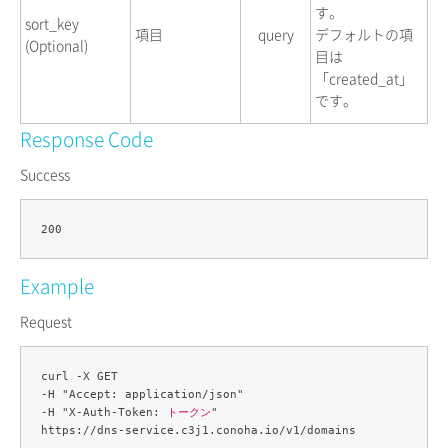
す。
sort_key
項目
query
デフォルトの項
(Optional)
目は
「created_at」
です。
Response Code
Success
Example
Request
curl -X GET 

-H "Accept: application/json" 

-H "X-Auth-Token: 
トークン
" 
