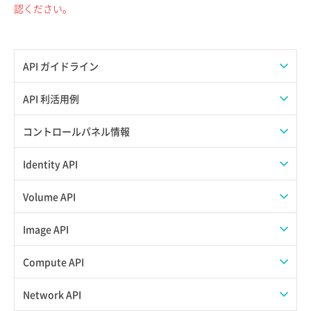
認ください。
API ガイドライン
APIのご利用について
API 利活用例
APIでAPIサブユーザーを作成する
コントロールパネル情報
APIでVPSにISOイメージを挿入する
APIユーザーを作成する
Identity API
APIでVPSを作成する
API情報を確認する
Credential一覧取得
Volume API
Credential作成
スナップショット一覧取得
Image API
Credential削除
スナップショット作成
ISOイメージアップロード
Compute API
Credential詳細取得
スナップショット削除
ISOイメージ作成
ISOイメージ挿入/排出
Network API