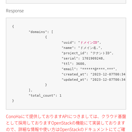
Response
{

	"domains": [

		{

			"uuid": "
ドメインID
",

			"name": "ドメイン名.",

			"project_id": "テナントID",

			"serial": 1701909248,

			"ttl": 3600,

			"email": "******@****.***",

			"created_at": "2023-12-07T00:34:08Z",

			"updated_at": "2023-12-07T00:34:08Z"

		}

	],

	"total_count": 1

ConoHaにて提供しておりますAPIにつきましては、クラウド基盤
として採用しておりますOpenStackの機能にて実装しております
ので、詳細な情報や使い方はOpenStackのドキュメントにてご確