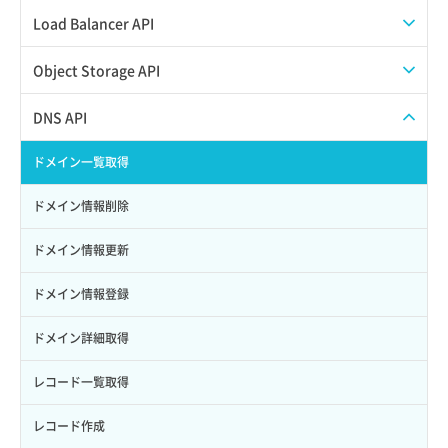
サブユーザーからロールを紐づけ解除
スナップショット復元
イメージ一覧取得
SSHキーペア一覧取得
QoSポリシー一覧取得
Load Balancer API
サブユーザーにロールを紐づけ
スナップショット詳細一覧取得
イメージ保存使用量取得
SSHキーペア作成
QoSポリシー詳細取得
プール一覧取得
Object Storage API
サブユーザー一覧取得
スナップショット詳細取得（アイテム指定）
イメージ保存容量取得
SSHキーペア削除
サブネット一覧取得
プール作成
Web公開
DNS API
サブユーザー作成
バックアップリストア
イメージ保存容量変更
SSHキーペア詳細取得
サブネット作成（ローカルネットワーク用）
プール削除
アカウント容量設定
ドメイン一覧取得
サブユーザー削除
バックアップ一覧取得
イメージ削除
アタッチ済みポート一覧取得
サブネット削除（ローカルネットワーク用）
プール更新
アカウント情報取得
ドメイン情報削除
サブユーザー更新
バックアップ詳細一覧取得
イメージ詳細取得
アタッチ済みポート詳細取得
サブネット詳細取得
プール詳細取得
オブジェクトアップロード
ドメイン情報更新
サブユーザー詳細取得
バックアップ詳細取得
アタッチ済みボリューム一覧
セキュリティグループ ルール一覧取得
ヘルスモニタ一覧取得
オブジェクトダウンロード
ドメイン情報登録
トークン発行
ボリュームイメージ保存
アタッチ済みボリューム詳細取得
セキュリティグループ ルール作成
ヘルスモニタ作成
オブジェクトバージョン管理
ドメイン詳細取得
パーミッション一覧取得
ボリュームタイプ一覧取得
コンソールURL発行
セキュリティグループ ルール削除
ヘルスモニタ削除
オブジェクト一覧取得
レコード一覧取得
ロールからパーミッションを紐づけ解除
ボリュームタイプ詳細取得
サーバーに紐づくアドレス取得
セキュリティグループ ルール詳細取得
ヘルスモニタ更新
オブジェクト削除
レコード作成