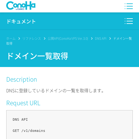
WING
ドキュメント
VPS
このサイトについて
ホーム
リファレンス
公開API(ConoHa VPS Ver.3.0)
DNS API
ドメイン一覧
取得
for GAME
プロダクト
ドメイン一覧取得
AI Canvas
リファレンス
Description
Pencil
リリースノート
DNSに登録しているドメインの一覧を取得します。
サービス一覧
Request URL
サポート
DNS API

ログイン