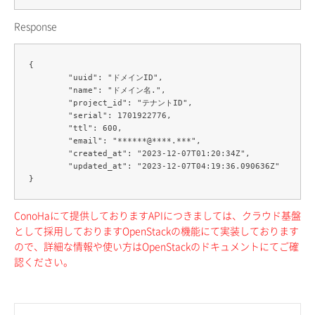
Response
{

	"uuid": "ドメインID",

	"name": "ドメイン名.",

	"project_id": "テナントID",

	"serial": 1701922776,

	"ttl": 600,

	"email": "******@****.***",

	"created_at": "2023-12-07T01:20:34Z",

	"updated_at": "2023-12-07T04:19:36.090636Z"

ConoHaにて提供しておりますAPIにつきましては、クラウド基盤
として採用しておりますOpenStackの機能にて実装しております
ので、詳細な情報や使い方はOpenStackのドキュメントにてご確
認ください。