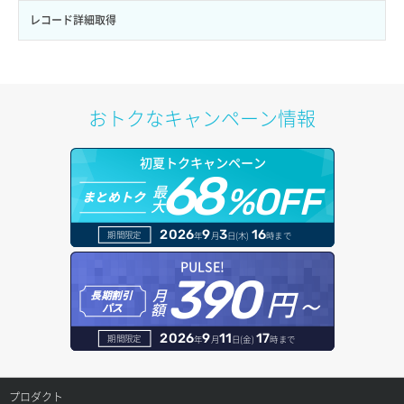
ロール作成
ボリューム削除
サーバープラン一覧取得
セキュリティグループ削除
メンバー削除
オブジェクト詳細取得
レコード詳細取得
ロール削除
ボリューム更新
サーバープラン変更
セキュリティグループ更新
メンバー更新
コンテナ一覧取得
ロール更新
ボリューム詳細一覧取得
サーバープラン詳細一覧取得
セキュリティグループ詳細取得
メンバー詳細取得
コンテナ作成
おトクなキャンペーン情報
ロール詳細取得
ボリューム詳細取得
サーバープラン詳細取得
ネットワーク一覧取得
メンバー追加
コンテナ削除
初夏トクキャンペーン
自動バックアップ有効化
サーバーメタデータ取得
ネットワーク作成（ローカルネットワーク用）
リスナー一覧取得
68
コンテナ詳細取得
最
%OFF
まとめトク
自動バックアップ無効化
大
サーバーメタデータ更新（ネームタグ変更）
ネットワーク削除（ローカルネットワーク用）
リスナー作成
ラージオブジェクトアップロード(DLO)
2026
9
3
16
期間限定
年
月
日(木)
時まで
サーバー一覧取得
ネットワーク詳細取得
リスナー削除
ラージオブジェクトアップロード(SLO)
PULSE!
390
サーバー作成
ポート一覧取得
円～
月
リスナー更新
一時的Web公開
長期割引
額
パス
サーバー再構築（OS再インストール）
ポート作成（ローカルネットワーク用）
リスナー詳細取得
2026
9
11
17
期間限定
年
月
日(金)
時まで
サーバー利用状況グラフ（CPU）
ポート作成（追加IP用）
ロードバランサー一覧取得
プロダクト