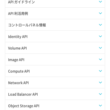
API ガイドライン
APIのご利用について
API 利活用例
APIでAPIサブユーザーを作成する
コントロールパネル情報
APIでVPSにISOイメージを挿入する
APIユーザーを作成する
Identity API
APIでVPSを作成する
API情報を確認する
Credential一覧取得
Volume API
Credential作成
スナップショット一覧取得
Image API
Credential削除
スナップショット作成
ISOイメージアップロード
Compute API
Credential詳細取得
スナップショット削除
ISOイメージ作成
ISOイメージ挿入/排出
Network API
サブユーザーからロールを紐づけ解除
スナップショット復元
イメージ一覧取得
SSHキーペア一覧取得
QoSポリシー一覧取得
Load Balancer API
サブユーザーにロールを紐づけ
スナップショット詳細一覧取得
イメージ保存使用量取得
SSHキーペア作成
QoSポリシー詳細取得
プール一覧取得
Object Storage API