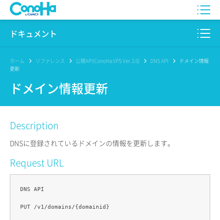
WING
ドキュメント
VPS
このサイトについて
ホーム
リファレンス
公開API(ConoHa VPS Ver.3.0)
DNS API
ドメイン情報
更新
for GAME
プロダクト
ドメイン情報更新
AI Canvas
リファレンス
Description
Pencil
リリースノート
DNSに登録されているドメインの情報を更新します。
サービス一覧
Request URL
サポート
DNS API

ログイン