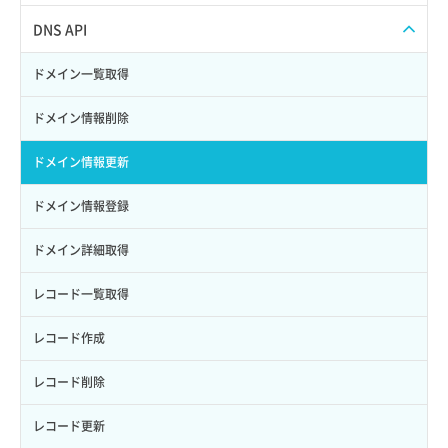
サブユーザー一覧取得
スナップショット詳細取得（アイテム指定）
イメージ保存容量取得
SSHキーペア削除
サブネット一覧取得
プール作成
Web公開
DNS API
サブユーザー作成
バックアップリストア
イメージ保存容量変更
SSHキーペア詳細取得
サブネット作成（ローカルネットワーク用）
プール削除
アカウント容量設定
ドメイン一覧取得
サブユーザー削除
バックアップ一覧取得
イメージ削除
アタッチ済みポート一覧取得
サブネット削除（ローカルネットワーク用）
プール更新
アカウント情報取得
ドメイン情報削除
サブユーザー更新
バックアップ詳細一覧取得
イメージ詳細取得
アタッチ済みポート詳細取得
サブネット詳細取得
プール詳細取得
オブジェクトアップロード
ドメイン情報更新
サブユーザー詳細取得
バックアップ詳細取得
アタッチ済みボリューム一覧
セキュリティグループ ルール一覧取得
ヘルスモニタ一覧取得
オブジェクトダウンロード
ドメイン情報登録
トークン発行
ボリュームイメージ保存
アタッチ済みボリューム詳細取得
セキュリティグループ ルール作成
ヘルスモニタ作成
オブジェクトバージョン管理
ドメイン詳細取得
パーミッション一覧取得
ボリュームタイプ一覧取得
コンソールURL発行
セキュリティグループ ルール削除
ヘルスモニタ削除
オブジェクト一覧取得
レコード一覧取得
ロールからパーミッションを紐づけ解除
ボリュームタイプ詳細取得
サーバーに紐づくアドレス取得
セキュリティグループ ルール詳細取得
ヘルスモニタ更新
オブジェクト削除
レコード作成
ロールにパーミッションを紐づけ
ボリューム一覧取得
サーバーに紐づくアドレス取得（ネットワーク指定）
セキュリティグループ一覧取得
ヘルスモニタ詳細取得
オブジェクト削除予約
レコード削除
ロール一覧取得
ボリューム作成
サーバーに紐づくセキュリティグループ取得
セキュリティグループ作成
メンバー一覧
オブジェクト複製
レコード更新