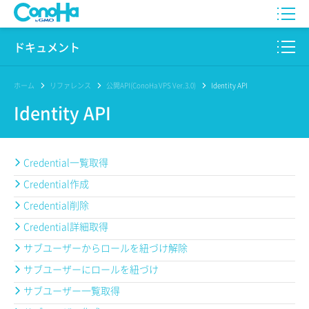
WING
ドキュメント
VPS
このサイトについて
ホーム
リファレンス
公開API(ConoHa VPS Ver.3.0)
Identity API
Identity API
for GAME
プロダクト
AI Canvas
リファレンス
Credential一覧取得
Pencil
Credential作成
リリースノート
Credential削除
サービス一覧
Credential詳細取得
サポート
サブユーザーからロールを紐づけ解除
サブユーザーにロールを紐づけ
ログイン
サブユーザー一覧取得