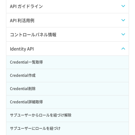
API ガイドライン
APIのご利用について
API 利活用例
APIでAPIサブユーザーを作成する
コントロールパネル情報
APIでVPSにISOイメージを挿入する
APIユーザーを作成する
Identity API
APIでVPSを作成する
API情報を確認する
Credential一覧取得
Credential作成
Credential削除
Credential詳細取得
サブユーザーからロールを紐づけ解除
サブユーザーにロールを紐づけ