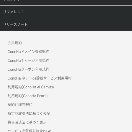
ボリューム削除
サーバープラン一覧取得
セキュリティグループ削除
メンバー削除
オブジェクト詳細取得
レコード詳細取得
プロダクトトップ
リファレンス
ボリューム更新
サーバープラン変更
セキュリティグループ更新
メンバー更新
コンテナ一覧取得
ConoHa VPS(Ver.3.0)
リファレンストップ
リリースノート
ボリューム詳細一覧取得
サーバープラン詳細一覧取得
セキュリティグループ詳細取得
メンバー詳細取得
コンテナ作成
ConoHa VPS(Ver.2.0)
公開API(ConoHa VPS Ver.3.0)
リリースノートトップ
ボリューム詳細取得
サーバープラン詳細取得
ネットワーク一覧取得
会員規約
メンバー追加
コンテナ削除
ConoHa for GAME
MCP Server
ConoHaドメイン登録規約
自動バックアップ有効化
サーバーメタデータ取得
ネットワーク作成（ローカルネットワーク用）
リスナー一覧取得
コンテナ詳細取得
OpenStack CLI
ConoHaチャージ利用規約
自動バックアップ無効化
サーバーメタデータ更新（ネームタグ変更）
ネットワーク削除（ローカルネットワーク用）
リスナー作成
ConoHaクーポン利用規約
Terraform
ラージオブジェクトアップロード(DLO)
ConoHa ネットde診断サービス利用規約
サーバー一覧取得
ネットワーク詳細取得
s3cmd
リスナー削除
ラージオブジェクトアップロード(SLO)
利用規約(ConoHa AI Canvas)
S3Proxy
サーバー作成
ポート一覧取得
リスナー更新
一時的Web公開
利用規約(ConoHa Pencil)
公開API(ConoHa VPS Ver.2.0)
契約代理店規約
サーバー再構築（OS再インストール）
ポート作成（ローカルネットワーク用）
リスナー詳細取得
特定商取引法に基づく表記
サーバー利用状況グラフ（CPU）
ポート作成（追加IP用）
ロードバランサー一覧取得
資金決済法に基づく表示
サービス品質保証制度(SLA)
サーバー利用状況グラフ（ディスクIO）