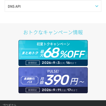
スナップショット詳細取得（アイテム指定）
イメージ保存容量取得
SSHキーペア削除
サブネット一覧取得
プール作成
Web公開
DNS API
バックアップリストア
イメージ保存容量変更
SSHキーペア詳細取得
サブネット作成（ローカルネットワーク用）
プール削除
アカウント容量設定
ドメイン一覧取得
バックアップ一覧取得
イメージ削除
アタッチ済みポート一覧取得
サブネット削除（ローカルネットワーク用）
プール更新
アカウント情報取得
ドメイン情報削除
おトクなキャンペーン情報
バックアップ詳細一覧取得
イメージ詳細取得
アタッチ済みポート詳細取得
サブネット詳細取得
プール詳細取得
オブジェクトアップロード
ドメイン情報更新
初夏トクキャンペーン
バックアップ詳細取得
アタッチ済みボリューム一覧
セキュリティグループ ルール一覧取得
ヘルスモニタ一覧取得
68
オブジェクトダウンロード
ドメイン情報登録
最
%OFF
まとめトク
ボリュームイメージ保存
大
アタッチ済みボリューム詳細取得
セキュリティグループ ルール作成
ヘルスモニタ作成
オブジェクトバージョン管理
ドメイン詳細取得
2026
9
3
16
期間限定
年
月
日(木)
時まで
ボリュームタイプ一覧取得
コンソールURL発行
セキュリティグループ ルール削除
ヘルスモニタ削除
オブジェクト一覧取得
レコード一覧取得
PULSE!
390
ボリュームタイプ詳細取得
サーバーに紐づくアドレス取得
セキュリティグループ ルール詳細取得
円～
月
ヘルスモニタ更新
オブジェクト削除
長期割引
レコード作成
額
パス
ボリューム一覧取得
サーバーに紐づくアドレス取得（ネットワーク指定）
セキュリティグループ一覧取得
ヘルスモニタ詳細取得
オブジェクト削除予約
レコード削除
2026
9
11
17
期間限定
年
月
日(金)
時まで
ボリューム作成
サーバーに紐づくセキュリティグループ取得
セキュリティグループ作成
メンバー一覧
オブジェクト複製
レコード更新
プロダクト