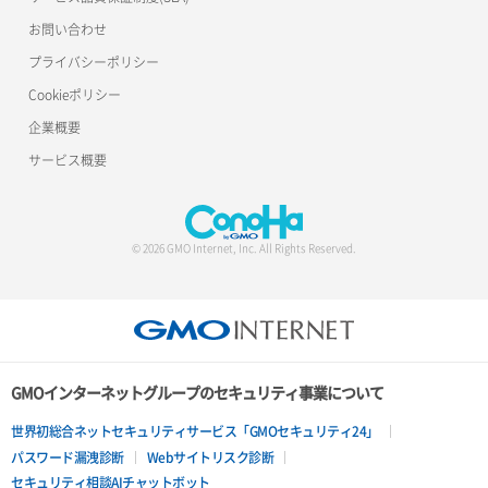
ポート削除
ロードバランサー削除
お問い合わせ
サーバー利用状況グラフ（トラフィック）
ポート更新
ロードバランサー更新
プライバシーポリシー
Cookieポリシー
サーバー削除
ポート詳細取得
ロードバランサー詳細取得
企業概要
サーバー操作（起動/停止/再起動/強制停止）
ロードバランサー追加
サービス概要
サーバー設定切替
サーバー詳細一覧取得
© 2026 GMO Internet, Inc. All Rights Reserved.
サーバー詳細取得
ポートアタッチ
ポートデタッチ
GMOインターネットグループのセキュリティ事業について
ボリュームアタッチ
世界初総合ネットセキュリティサービス「GMOセキュリティ24」
パスワード漏洩診断
Webサイトリスク診断
ボリュームデタッチ
セキュリティ相談AIチャットボット