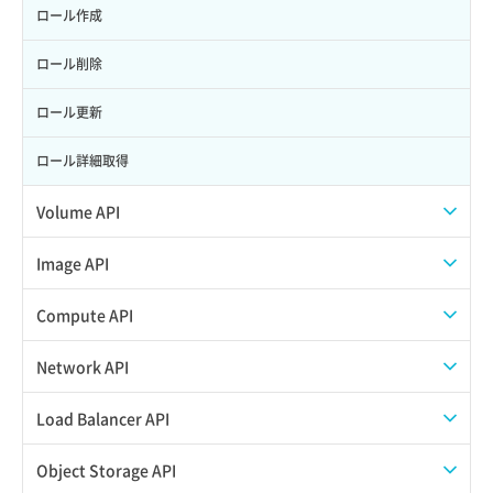
ロール作成
ロール削除
ロール更新
ロール詳細取得
Volume API
スナップショット一覧取得
Image API
スナップショット作成
ISOイメージアップロード
Compute API
スナップショット削除
ISOイメージ作成
ISOイメージ挿入/排出
Network API
スナップショット復元
イメージ一覧取得
SSHキーペア一覧取得
QoSポリシー一覧取得
Load Balancer API
スナップショット詳細一覧取得
イメージ保存使用量取得
SSHキーペア作成
QoSポリシー詳細取得
プール一覧取得
Object Storage API