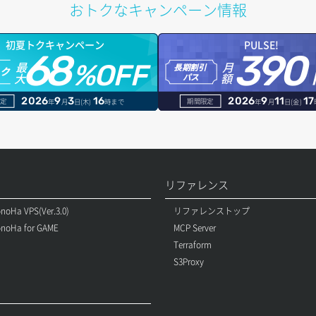
おトクなキャンペーン情報
初夏トクキャンペーン
PULSE!
68
390
最
月
%OFF
長期割引
トク
大
額
パス
2026
9
3
16
2026
9
11
17
定
期間限定
年
月
日(木)
時まで
年
月
日(金)
リファレンス
noHa VPS(Ver.3.0)
リファレンストップ
noHa for GAME
MCP Server
Terraform
S3Proxy