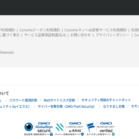
ージ利用規約
ConoHaクーポン利用規約
ConoHa ネットde診断サービス利用規約
利用規
に基づく表示
サービス品質保証制度(SLA)
お問い合わせ
プライバシーポリシー
C
 Reserved.
ついて
セキュリティ相談AIチャットボット
」
パスワード漏洩診断
Webサイトリスク診断
セキ
リティ byイエラエ）
サイバー攻撃対策（GMO Flatt Security）
なりすまし対策