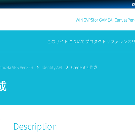
WING
VPS
for GAME
AI Canvas
Penc
このサイトについて
プロダクト
リファレンス
noHa VPS Ver.3.0)
Identity API
Credential作成
作成
Description