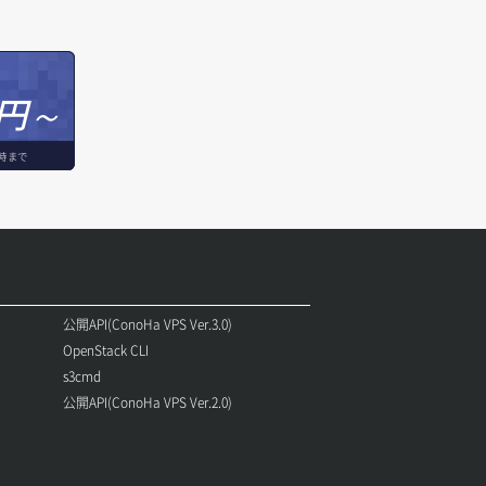
円～
時まで
公開API(ConoHa VPS Ver.3.0)
OpenStack CLI
s3cmd
公開API(ConoHa VPS Ver.2.0)