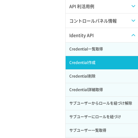
APIのご利用について
API 利活用例
APIでAPIサブユーザーを作成する
コントロールパネル情報
APIでVPSにISOイメージを挿入する
APIユーザーを作成する
Identity API
APIでVPSを作成する
API情報を確認する
Credential一覧取得
Credential作成
Credential削除
Credential詳細取得
サブユーザーからロールを紐づけ解除
サブユーザーにロールを紐づけ
サブユーザー一覧取得