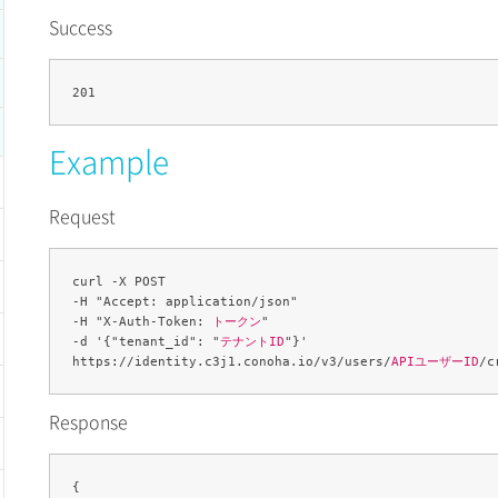
Success
Example
Request
curl -X POST 

-H "Accept: application/json" 

-H "X-Auth-Token: 
トークン
" 

-d '{"tenant_id": "
テナントID
"}' 

https://identity.c3j1.conoha.io/v3/users/
APIユーザーID
Response
{
