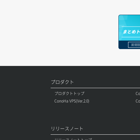
サーバープラン一覧取得
セキュリティグループ削除
メンバー更新
コンテナ一覧取得
ボリューム更新
サーバープラン変更
セキュリティグループ更新
メンバー詳細取得
コンテナ作成
ボリューム詳細一覧取得
まとめ
サーバープラン詳細一覧取得
セキュリティグループ詳細取得
メンバー追加
コンテナ削除
ボリューム詳細取得
期間限
サーバープラン詳細取得
ネットワーク一覧取得
リスナー一覧取得
コンテナ詳細取得
自動バックアップ有効化
サーバーメタデータ取得
ネットワーク作成（ローカルネットワ
リスナー作成
ラージオブジェクトアップロード(DLO)
自動バックアップ無効化
ーク用）
サーバーメタデータ更新（ネームタグ
リスナー削除
ラージオブジェクトアップロード(SLO)
変更）
ネットワーク削除（ローカルネットワ
プロダクト
ーク用）
リスナー更新
一時的Web公開
プロダクトトップ
Co
サーバー一覧取得
ネットワーク詳細取得
ConoHa VPS(Ver.2.0)
Co
リスナー詳細取得
サーバー作成
ポート一覧取得
ロードバランサー一覧取得
サーバー再構築（OS再インストール）
リリースノート
ポート作成（ローカルネットワーク
ロードバランサー削除
用）
サーバー利用状況グラフ（CPU）
リリースノートトップ