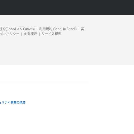
約(ConoHa AI Canvas)
利用規約(ConoHa Pencil)
契
ookieポリシー
企業概要
サービス概要
ュリティ事業の軌跡