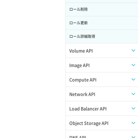
ロール削除
ロール更新
ロール詳細取得
Volume API
スナップショット一覧取得
Image API
スナップショット作成
ISOイメージアップロード
Compute API
スナップショット削除
ISOイメージ作成
ISOイメージ挿入/排出
Network API
スナップショット復元
イメージ一覧取得
SSHキーペア一覧取得
QoSポリシー一覧取得
Load Balancer API
スナップショット詳細一覧取得
イメージ保存使用量取得
SSHキーペア作成
QoSポリシー詳細取得
プール一覧取得
Object Storage API
スナップショット詳細取得（アイテム
イメージ保存容量取得
SSHキーペア削除
サブネット一覧取得
プール作成
Web公開
DNS API