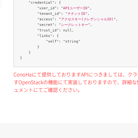
    "credential": {

        "user_id": "
APIユーザーID
",

        "tenant_id": "
テナントID
",

        "access": "
アクセスキー(クレデンシャルID)
",

        "secret": "
シークレットキー
",

        "trust_id": null,

        "links": {

            "self": "string"

        }

    }

ConoHaにて提供しておりますAPIにつきましては、
すOpenStackの機能にて実装しておりますので、詳細な情
ュメントにてご確認ください。