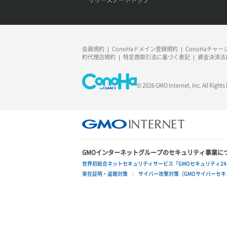
ロードバランサー更新
ポート作成（追加IP用）
サーバー利用状況グラフ（ディスク
IO）
ロードバランサー詳細取得
ポート削除
サーバー利用状況グラフ（トラフィッ
会員規約
ConoHaドメイン登録規約
ConoHaチャ
ロードバランサー追加
ク）
約代理店規約
特定商取引法に基づく表記
資金決済法
ポート更新
サーバー削除
ポート詳細取得
© 2026 GMO Internet, Inc. All Rights
サーバー操作（起動/停止/再起動/強制
停止）
サーバー設定切替
GMOインターネットグループのセキュリティ事業に
サーバー詳細一覧取得
世界初総合ネットセキュリティサービス「GMOセキュリティ24
実在証明・盗聴対策
サイバー攻撃対策（GMOサイバーセキュ
サーバー詳細取得
ポートアタッチ
ポートデタッチ