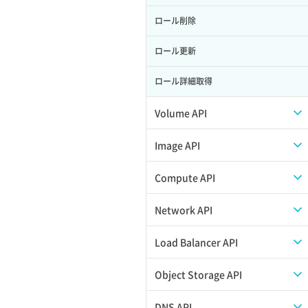
ロール削除
ロール更新
ロール詳細取得
Volume API
スナップショット一覧取得
Image API
スナップショット作成
ISOイメージアップロード
Compute API
スナップショット削除
ISOイメージ作成
ISOイメージ挿入/排出
Network API
スナップショット復元
イメージ一覧取得
SSHキーペア一覧取得
QoSポリシー一覧取得
Load Balancer API
スナップショット詳細一覧取得
イメージ保存使用量取得
SSHキーペア作成
QoSポリシー詳細取得
プール一覧取得
Object Storage API
スナップショット詳細取得（アイテム
イメージ保存容量取得
SSHキーペア削除
サブネット一覧取得
プール作成
Web公開
DNS API