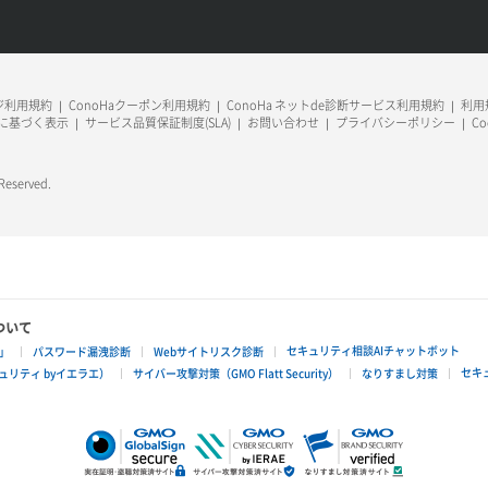
ージ利用規約
ConoHaクーポン利用規約
ConoHa ネットde診断サービス利用規約
利用規
に基づく表示
サービス品質保証制度(SLA)
お問い合わせ
プライバシーポリシー
C
 Reserved.
ついて
セキュリティ相談AIチャットボット
」
パスワード漏洩診断
Webサイトリスク診断
セキ
リティ byイエラエ）
サイバー攻撃対策（GMO Flatt Security）
なりすまし対策