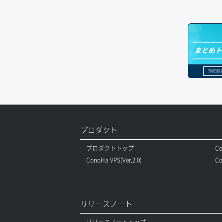
サーバープラン一覧取得
セキュリティグループ削除
メンバー更新
コンテナ一覧取得
ボリューム更新
サーバープラン変更
セキュリティグループ更新
メンバー詳細取得
コンテナ作成
ボリューム詳細一覧取得
まとめ
サーバープラン詳細一覧取得
セキュリティグループ詳細取得
メンバー追加
コンテナ削除
ボリューム詳細取得
期間限
サーバープラン詳細取得
ネットワーク一覧取得
リスナー一覧取得
コンテナ詳細取得
自動バックアップ有効化
サーバーメタデータ取得
ネットワーク作成（ローカルネットワ
リスナー作成
ラージオブジェクトアップロード(DLO)
自動バックアップ無効化
ーク用）
サーバーメタデータ更新（ネームタグ
リスナー削除
ラージオブジェクトアップロード(SLO)
変更）
ネットワーク削除（ローカルネットワ
プロダクト
ーク用）
リスナー更新
一時的Web公開
プロダクトトップ
Co
サーバー一覧取得
ネットワーク詳細取得
ConoHa VPS(Ver.2.0)
Co
リスナー詳細取得
サーバー作成
ポート一覧取得
ロードバランサー一覧取得
サーバー再構築（OS再インストール）
リリースノート
ポート作成（ローカルネットワーク
ロードバランサー削除
用）
サーバー利用状況グラフ（CPU）
リリースノートトップ