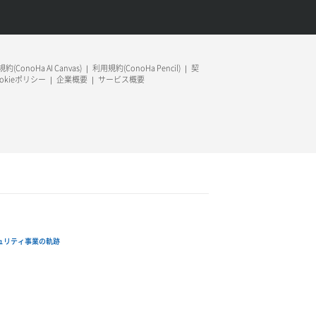
約(ConoHa AI Canvas)
利用規約(ConoHa Pencil)
契
ookieポリシー
企業概要
サービス概要
ュリティ事業の軌跡