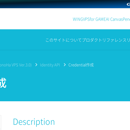
WING
VPS
for GAME
AI Canvas
Penc
このサイトについて
プロダクト
リファレンス
noHa VPS Ver.3.0)
Identity API
Credential作成
作成
Description