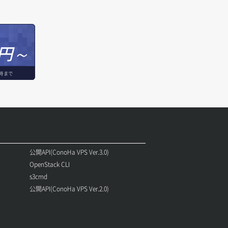
円～
時まで
公開API(ConoHa VPS Ver.3.0)
OpenStack CLI
s3cmd
公開API(ConoHa VPS Ver.2.0)