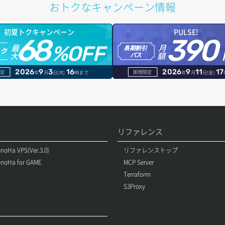
おトクなキャンペーン情報
初夏トクキャンペーン
PULSE!
68
390
最
月
%OFF
長期割引
トク
大
額
パス
2026
9
3
16
2026
9
11
17
定
期間限定
年
月
日(木)
時まで
年
月
日(金)
リファレンス
noHa VPS(Ver.3.0)
リファレンストップ
noHa for GAME
MCP Server
Terraform
S3Proxy