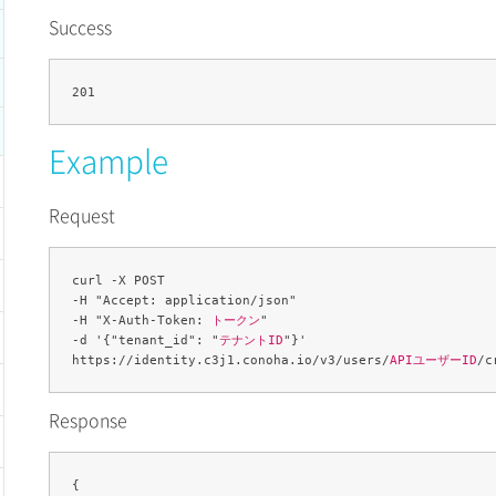
Success
Example
Request
curl -X POST 

-H "Accept: application/json" 

-H "X-Auth-Token: 
トークン
" 

-d '{"tenant_id": "
テナントID
"}' 

https://identity.c3j1.conoha.io/v3/users/
APIユーザーID
Response
{
