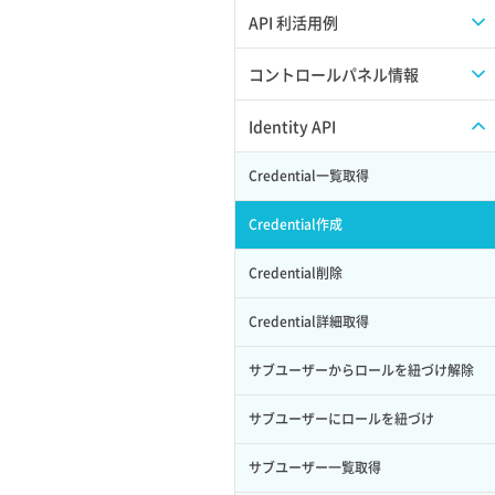
APIのご利用について
API 利活用例
APIでAPIサブユーザーを作成する
コントロールパネル情報
APIでVPSにISOイメージを挿入する
APIユーザーを作成する
Identity API
APIでVPSを作成する
API情報を確認する
Credential一覧取得
Credential作成
Credential削除
Credential詳細取得
サブユーザーからロールを紐づけ解除
サブユーザーにロールを紐づけ
サブユーザー一覧取得