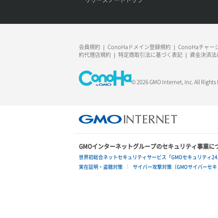
ロードバランサー更新
ポート作成（追加IP用）
サーバー利用状況グラフ（ディスク
IO）
ロードバランサー詳細取得
ポート削除
サーバー利用状況グラフ（トラフィッ
会員規約
ConoHaドメイン登録規約
ConoHaチャ
ロードバランサー追加
ク）
約代理店規約
特定商取引法に基づく表記
資金決済法
ポート更新
サーバー削除
ポート詳細取得
© 2026 GMO Internet, Inc. All Rights
サーバー操作（起動/停止/再起動/強制
停止）
サーバー設定切替
GMOインターネットグループのセキュリティ事業に
サーバー詳細一覧取得
世界初総合ネットセキュリティサービス「GMOセキュリティ24
実在証明・盗聴対策
サイバー攻撃対策（GMOサイバーセキュ
サーバー詳細取得
ポートアタッチ
ポートデタッチ