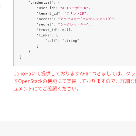
    "credential": {

        "user_id": "
APIユーザーID
",

        "tenant_id": "
テナントID
",

        "access": "
アクセスキー(クレデンシャルID)
",

        "secret": "
シークレットキー
",

        "trust_id": null,

        "links": {

            "self": "string"

        }

    }

ConoHaにて提供しておりますAPIにつきましては、
すOpenStackの機能にて実装しておりますので、詳細な情
ュメントにてご確認ください。