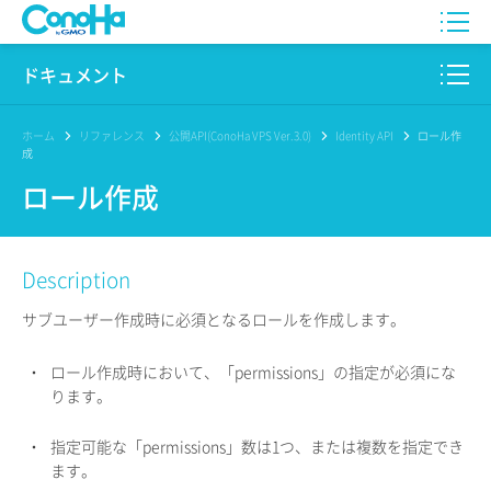
WING
ドキュメント
VPS
このサイトについて
ホーム
リファレンス
公開API(ConoHa VPS Ver.3.0)
Identity API
ロール作
成
for GAME
プロダクト
ロール作成
AI Canvas
リファレンス
Description
Pencil
リリースノート
サブユーザー作成時に必須となるロールを作成します。
サービス一覧
・
ロール作成時において、「permissions」の指定が必須にな
サポート
ります。
ログイン
・
指定可能な「permissions」数は1つ、または複数を指定でき
ます。