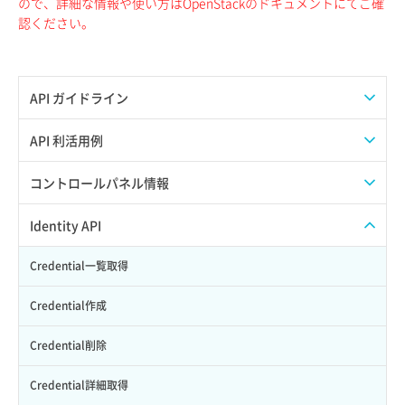
ので、詳細な情報や使い方はOpenStackのドキュメントにてご確
認ください。
API ガイドライン
APIのご利用について
API 利活用例
APIでAPIサブユーザーを作成する
コントロールパネル情報
APIでVPSにISOイメージを挿入する
APIユーザーを作成する
Identity API
APIでVPSを作成する
API情報を確認する
Credential一覧取得
Credential作成
Credential削除
Credential詳細取得