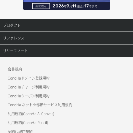
ボリューム一覧取得
サーバーに紐づくアドレス取得（ネットワーク指定）
セキュリティグループ一覧取得
ヘルスモニタ詳細取得
オブジェクト削除予約
レコード削除
2026
9
11
17
期間限定
年
月
日(金)
時まで
ボリューム作成
サーバーに紐づくセキュリティグループ取得
セキュリティグループ作成
メンバー一覧
オブジェクト複製
レコード更新
プロダクト
ボリューム削除
サーバープラン一覧取得
セキュリティグループ削除
メンバー削除
オブジェクト詳細取得
レコード詳細取得
プロダクトトップ
リファレンス
ボリューム更新
サーバープラン変更
セキュリティグループ更新
メンバー更新
コンテナ一覧取得
ConoHa VPS(Ver.3.0)
リファレンストップ
リリースノート
ボリューム詳細一覧取得
サーバープラン詳細一覧取得
セキュリティグループ詳細取得
メンバー詳細取得
コンテナ作成
ConoHa VPS(Ver.2.0)
公開API(ConoHa VPS Ver.3.0)
リリースノートトップ
ボリューム詳細取得
サーバープラン詳細取得
ネットワーク一覧取得
会員規約
メンバー追加
コンテナ削除
ConoHa for GAME
MCP Server
ConoHaドメイン登録規約
自動バックアップ有効化
サーバーメタデータ取得
ネットワーク作成（ローカルネットワーク用）
リスナー一覧取得
コンテナ詳細取得
OpenStack CLI
ConoHaチャージ利用規約
自動バックアップ無効化
サーバーメタデータ更新（ネームタグ変更）
ネットワーク削除（ローカルネットワーク用）
リスナー作成
ConoHaクーポン利用規約
Terraform
ラージオブジェクトアップロード(DLO)
ConoHa ネットde診断サービス利用規約
サーバー一覧取得
ネットワーク詳細取得
s3cmd
リスナー削除
ラージオブジェクトアップロード(SLO)
利用規約(ConoHa AI Canvas)
S3Proxy
サーバー作成
ポート一覧取得
リスナー更新
一時的Web公開
利用規約(ConoHa Pencil)
公開API(ConoHa VPS Ver.2.0)
契約代理店規約
サーバー再構築（OS再インストール）