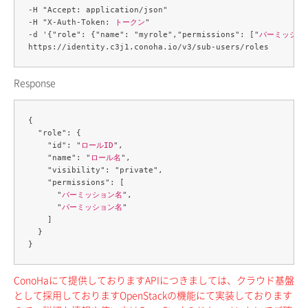
-H "Accept: application/json" 

-H "X-Auth-Token: 
トークン
" 

-d '{"role": {"name": "myrole","permissions": ["
パーミッショ
Response
{

  "role": {

    "id": "
ロールID
",

    "name": "
ロール名
",

    "visibility": "private",

    "permissions": [

      "
パーミッション名
",

      "
パーミッション名
"

    ]

  }

ConoHaにて提供しておりますAPIにつきましては、クラウド基盤
として採用しておりますOpenStackの機能にて実装しております