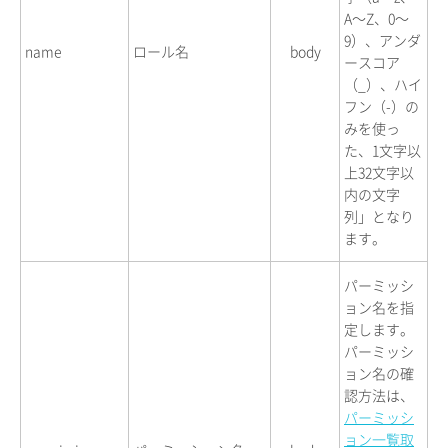
A〜Z、0〜
9）、アンダ
name
ロール名
body
ースコア
（_）、ハイ
フン（-）の
みを使っ
た、1文字以
上32文字以
内の文字
列」となり
ます。
パーミッシ
ョン名を指
定します。
パーミッシ
ョン名の確
認方法は、
パーミッシ
ョン一覧取