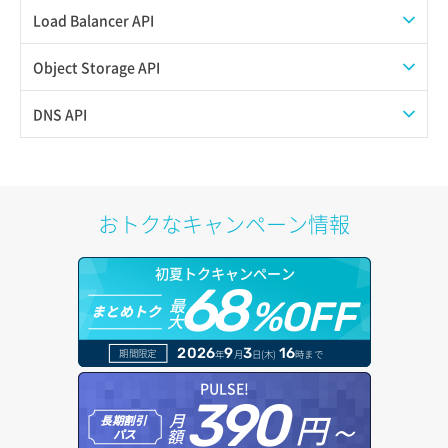
スナップショット復元
イメージ一覧取得
SSHキーペア一覧取得
QoSポリシー一覧取得
Load Balancer API
スナップショット詳細一覧取得
イメージ保存使用量取得
SSHキーペア作成
QoSポリシー詳細取得
プール一覧取得
Object Storage API
スナップショット詳細取得（アイテム指定）
イメージ保存容量取得
SSHキーペア削除
サブネット一覧取得
プール作成
Web公開
DNS API
バックアップリストア
イメージ保存容量変更
SSHキーペア詳細取得
サブネット作成（ローカルネットワーク用）
プール削除
アカウント容量設定
ドメイン一覧取得
バックアップ一覧取得
イメージ削除
アタッチ済みポート一覧取得
サブネット削除（ローカルネットワーク用）
プール更新
アカウント情報取得
ドメイン情報削除
おトクなキャンペーン情報
バックアップ詳細一覧取得
イメージ詳細取得
アタッチ済みポート詳細取得
サブネット詳細取得
プール詳細取得
オブジェクトアップロード
ドメイン情報更新
初夏トクキャンペーン
バックアップ詳細取得
アタッチ済みボリューム一覧
セキュリティグループ ルール一覧取得
ヘルスモニタ一覧取得
68
オブジェクトダウンロード
ドメイン情報登録
最
%OFF
まとめトク
ボリュームイメージ保存
大
アタッチ済みボリューム詳細取得
セキュリティグループ ルール作成
ヘルスモニタ作成
オブジェクトバージョン管理
ドメイン詳細取得
2026
9
3
16
期間限定
年
月
日(木)
時まで
ボリュームタイプ一覧取得
コンソールURL発行
セキュリティグループ ルール削除
ヘルスモニタ削除
オブジェクト一覧取得
レコード一覧取得
PULSE!
390
ボリュームタイプ詳細取得
サーバーに紐づくアドレス取得
セキュリティグループ ルール詳細取得
円～
月
ヘルスモニタ更新
オブジェクト削除
長期割引
レコード作成
額
パス