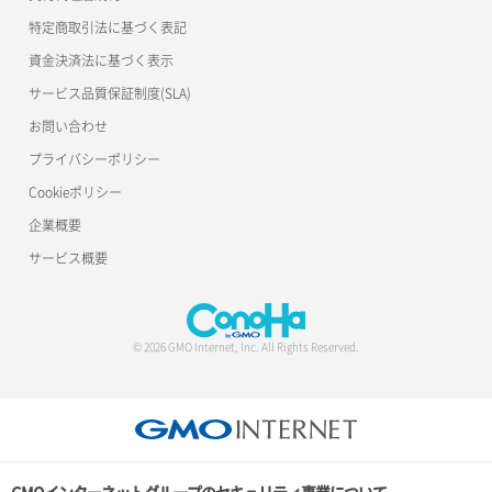
ポート作成（ローカルネットワーク用）
リスナー詳細取得
特定商取引法に基づく表記
サーバー利用状況グラフ（CPU）
ポート作成（追加IP用）
ロードバランサー一覧取得
資金決済法に基づく表示
サービス品質保証制度(SLA)
サーバー利用状況グラフ（ディスクIO）
ポート削除
ロードバランサー削除
お問い合わせ
サーバー利用状況グラフ（トラフィック）
ポート更新
ロードバランサー更新
プライバシーポリシー
Cookieポリシー
サーバー削除
ポート詳細取得
ロードバランサー詳細取得
企業概要
サーバー操作（起動/停止/再起動/強制停止）
ロードバランサー追加
サービス概要
サーバー設定切替
サーバー詳細一覧取得
© 2026 GMO Internet, Inc. All Rights Reserved.
サーバー詳細取得
ポートアタッチ
ポートデタッチ