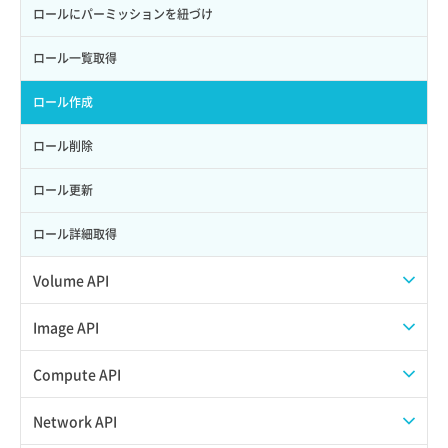
ロールにパーミッションを紐づけ
ロール一覧取得
ロール作成
ロール削除
ロール更新
ロール詳細取得
Volume API
スナップショット一覧取得
Image API
スナップショット作成
ISOイメージアップロード
Compute API
スナップショット削除
ISOイメージ作成
ISOイメージ挿入/排出
Network API