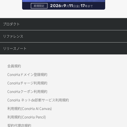
ボリューム一覧取得
サーバーに紐づくアドレス取得（ネットワーク指定）
セキュリティグループ一覧取得
ヘルスモニタ詳細取得
オブジェクト削除予約
レコード削除
2026
9
11
17
期間限定
年
月
日(金)
時まで
ボリューム作成
サーバーに紐づくセキュリティグループ取得
セキュリティグループ作成
メンバー一覧
オブジェクト複製
レコード更新
プロダクト
ボリューム削除
サーバープラン一覧取得
セキュリティグループ削除
メンバー削除
オブジェクト詳細取得
レコード詳細取得
プロダクトトップ
リファレンス
ボリューム更新
サーバープラン変更
セキュリティグループ更新
メンバー更新
コンテナ一覧取得
ConoHa VPS(Ver.3.0)
リファレンストップ
リリースノート
ボリューム詳細一覧取得
サーバープラン詳細一覧取得
セキュリティグループ詳細取得
メンバー詳細取得
コンテナ作成
ConoHa VPS(Ver.2.0)
公開API(ConoHa VPS Ver.3.0)
リリースノートトップ
ボリューム詳細取得
サーバープラン詳細取得
ネットワーク一覧取得
会員規約
メンバー追加
コンテナ削除
ConoHa for GAME
MCP Server
ConoHaドメイン登録規約
自動バックアップ有効化
サーバーメタデータ取得
ネットワーク作成（ローカルネットワーク用）
リスナー一覧取得
コンテナ詳細取得
OpenStack CLI
ConoHaチャージ利用規約
自動バックアップ無効化
サーバーメタデータ更新（ネームタグ変更）
ネットワーク削除（ローカルネットワーク用）
リスナー作成
ConoHaクーポン利用規約
Terraform
ラージオブジェクトアップロード(DLO)
ConoHa ネットde診断サービス利用規約
サーバー一覧取得
ネットワーク詳細取得
s3cmd
リスナー削除
ラージオブジェクトアップロード(SLO)
利用規約(ConoHa AI Canvas)
S3Proxy
サーバー作成
ポート一覧取得
リスナー更新
一時的Web公開
利用規約(ConoHa Pencil)
公開API(ConoHa VPS Ver.2.0)
契約代理店規約
サーバー再構築（OS再インストール）