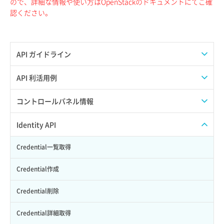
ので、詳細な情報や使い方はOpenStackのドキュメントにてご確
認ください。
API ガイドライン
APIのご利用について
API 利活用例
APIでAPIサブユーザーを作成する
コントロールパネル情報
APIでVPSにISOイメージを挿入する
APIユーザーを作成する
Identity API
APIでVPSを作成する
API情報を確認する
Credential一覧取得
Credential作成
Credential削除
Credential詳細取得