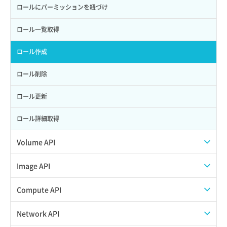
ロールにパーミッションを紐づけ
ロール一覧取得
ロール作成
ロール削除
ロール更新
ロール詳細取得
Volume API
スナップショット一覧取得
Image API
スナップショット作成
ISOイメージアップロード
Compute API
スナップショット削除
ISOイメージ作成
ISOイメージ挿入/排出
Network API