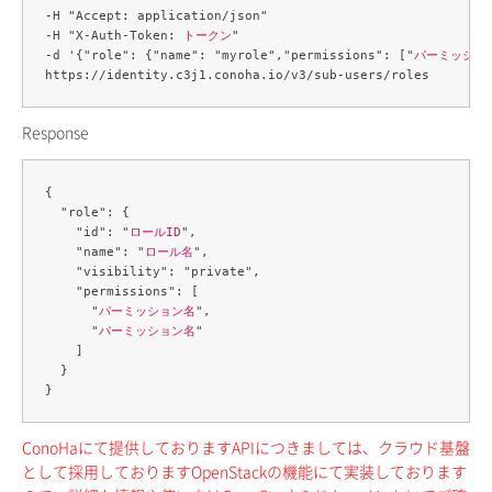
-H "Accept: application/json" 

-H "X-Auth-Token: 
トークン
" 

-d '{"role": {"name": "myrole","permissions": ["
パーミッショ
Response
{

  "role": {

    "id": "
ロールID
",

    "name": "
ロール名
",

    "visibility": "private",

    "permissions": [

      "
パーミッション名
",

      "
パーミッション名
"

    ]

  }

ConoHaにて提供しておりますAPIにつきましては、クラウド基盤
として採用しておりますOpenStackの機能にて実装しております