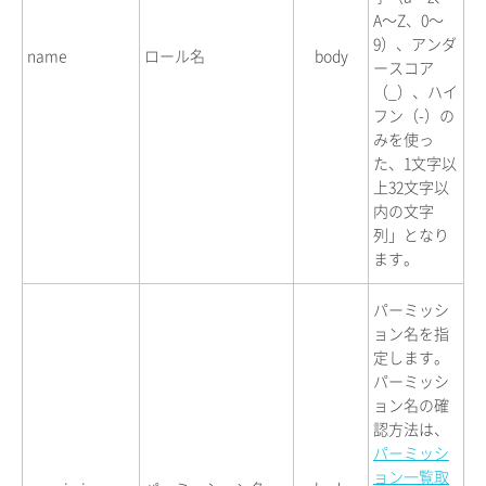
A〜Z、0〜
9）、アンダ
name
ロール名
body
ースコア
（_）、ハイ
フン（-）の
みを使っ
た、1文字以
上32文字以
内の文字
列」となり
ます。
パーミッシ
ョン名を指
定します。
パーミッシ
ョン名の確
認方法は、
パーミッシ
ョン一覧取