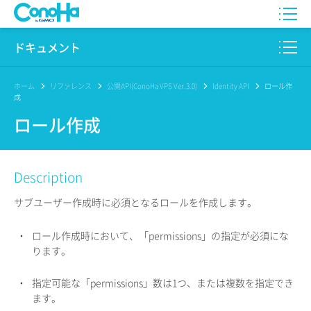
WING
ドキュメント
VPS
このサイトについて
ホーム
リファレンス
公開API(ConoHa VPS Ver.3.0)
Identity API
ロール作
成
for GAME
プロダクト
ロール作成
AI Canvas
リファレンス
Description
Pencil
リリースノート
サブユーザー作成時に必須となるロールを作成します。
サービス一覧
・
ロール作成時において、「permissions」の指定が必須にな
サポート
ります。
ログイン
・
指定可能な「permissions」数は1つ、または複数を指定でき
ます。