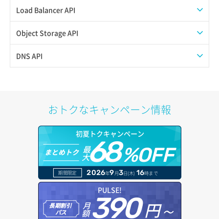
スナップショット復元
イメージ一覧取得
SSHキーペア一覧取得
QoSポリシー一覧取得
Load Balancer API
スナップショット詳細一覧取得
イメージ保存使用量取得
SSHキーペア作成
QoSポリシー詳細取得
プール一覧取得
Object Storage API
スナップショット詳細取得（アイテム指定）
イメージ保存容量取得
SSHキーペア削除
サブネット一覧取得
プール作成
Web公開
DNS API
バックアップリストア
イメージ保存容量変更
SSHキーペア詳細取得
サブネット作成（ローカルネットワーク用）
プール削除
アカウント容量設定
ドメイン一覧取得
バックアップ一覧取得
イメージ削除
アタッチ済みポート一覧取得
サブネット削除（ローカルネットワーク用）
プール更新
アカウント情報取得
ドメイン情報削除
おトクなキャンペーン情報
バックアップ詳細一覧取得
イメージ詳細取得
アタッチ済みポート詳細取得
サブネット詳細取得
プール詳細取得
オブジェクトアップロード
ドメイン情報更新
初夏トクキャンペーン
バックアップ詳細取得
アタッチ済みボリューム一覧
セキュリティグループ ルール一覧取得
ヘルスモニタ一覧取得
68
オブジェクトダウンロード
ドメイン情報登録
最
%OFF
まとめトク
ボリュームイメージ保存
大
アタッチ済みボリューム詳細取得
セキュリティグループ ルール作成
ヘルスモニタ作成
オブジェクトバージョン管理
ドメイン詳細取得
2026
9
3
16
期間限定
年
月
日(木)
時まで
ボリュームタイプ一覧取得
コンソールURL発行
セキュリティグループ ルール削除
ヘルスモニタ削除
オブジェクト一覧取得
レコード一覧取得
PULSE!
390
ボリュームタイプ詳細取得
サーバーに紐づくアドレス取得
セキュリティグループ ルール詳細取得
円～
月
ヘルスモニタ更新
オブジェクト削除
長期割引
レコード作成
額
パス