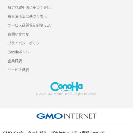
ポート作成（ローカルネットワーク用）
リスナー詳細取得
特定商取引法に基づく表記
サーバー利用状況グラフ（CPU）
ポート作成（追加IP用）
ロードバランサー一覧取得
資金決済法に基づく表示
サービス品質保証制度(SLA)
サーバー利用状況グラフ（ディスクIO）
ポート削除
ロードバランサー削除
お問い合わせ
サーバー利用状況グラフ（トラフィック）
ポート更新
ロードバランサー更新
プライバシーポリシー
Cookieポリシー
サーバー削除
ポート詳細取得
ロードバランサー詳細取得
企業概要
サーバー操作（起動/停止/再起動/強制停止）
ロードバランサー追加
サービス概要
サーバー設定切替
サーバー詳細一覧取得
© 2026 GMO Internet, Inc. All Rights Reserved.
サーバー詳細取得
ポートアタッチ
ポートデタッチ