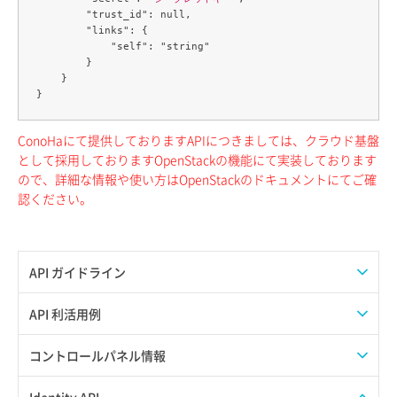
        "trust_id": null,

        "links": {

            "self": "string"

        }

    }

ConoHaにて提供しておりますAPIにつきましては、クラウド基盤
として採用しておりますOpenStackの機能にて実装しております
ので、詳細な情報や使い方はOpenStackのドキュメントにてご確
認ください。
API ガイドライン
APIのご利用について
API 利活用例
APIでAPIサブユーザーを作成する
コントロールパネル情報
APIでVPSにISOイメージを挿入する
APIユーザーを作成する
Identity API