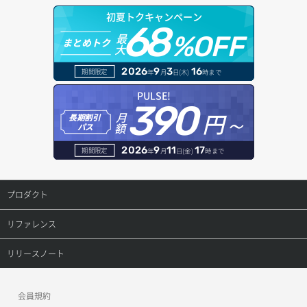
初夏トクキャンペーン
バックアップ詳細取得
アタッチ済みボリューム一覧
セキュリティグループ ルール一覧取得
ヘルスモニタ一覧取得
68
オブジェクトダウンロード
ドメイン情報登録
最
%OFF
まとめトク
ボリュームイメージ保存
大
アタッチ済みボリューム詳細取得
セキュリティグループ ルール作成
ヘルスモニタ作成
オブジェクトバージョン管理
ドメイン詳細取得
2026
9
3
16
期間限定
年
月
日(木)
時まで
ボリュームタイプ一覧取得
コンソールURL発行
セキュリティグループ ルール削除
ヘルスモニタ削除
オブジェクト一覧取得
レコード一覧取得
PULSE!
390
ボリュームタイプ詳細取得
サーバーに紐づくアドレス取得
セキュリティグループ ルール詳細取得
円～
月
ヘルスモニタ更新
オブジェクト削除
長期割引
レコード作成
額
パス
ボリューム一覧取得
サーバーに紐づくアドレス取得（ネットワーク指定）
セキュリティグループ一覧取得
ヘルスモニタ詳細取得
オブジェクト削除予約
レコード削除
2026
9
11
17
期間限定
年
月
日(金)
時まで
ボリューム作成
サーバーに紐づくセキュリティグループ取得
セキュリティグループ作成
メンバー一覧
オブジェクト複製
レコード更新
プロダクト
ボリューム削除
サーバープラン一覧取得
セキュリティグループ削除
メンバー削除
オブジェクト詳細取得
レコード詳細取得
プロダクトトップ
リファレンス
ボリューム更新
サーバープラン変更
セキュリティグループ更新
メンバー更新
コンテナ一覧取得
ConoHa VPS(Ver.3.0)
リファレンストップ
リリースノート
ボリューム詳細一覧取得
サーバープラン詳細一覧取得
セキュリティグループ詳細取得
メンバー詳細取得
コンテナ作成
ConoHa VPS(Ver.2.0)
公開API(ConoHa VPS Ver.3.0)
リリースノートトップ
ボリューム詳細取得
サーバープラン詳細取得
ネットワーク一覧取得
会員規約
メンバー追加
コンテナ削除
ConoHa for GAME
MCP Server