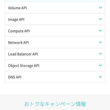
Volume API
スナップショット一覧取得
Image API
スナップショット作成
ISOイメージアップロード
Compute API
スナップショット削除
ISOイメージ作成
ISOイメージ挿入/排出
Network API
スナップショット復元
イメージ一覧取得
SSHキーペア一覧取得
QoSポリシー一覧取得
Load Balancer API
スナップショット詳細一覧取得
イメージ保存使用量取得
SSHキーペア作成
QoSポリシー詳細取得
プール一覧取得
Object Storage API
スナップショット詳細取得（アイテム指定）
イメージ保存容量取得
SSHキーペア削除
サブネット一覧取得
プール作成
Web公開
DNS API
バックアップリストア
イメージ保存容量変更
SSHキーペア詳細取得
サブネット作成（ローカルネットワーク用）
プール削除
アカウント容量設定
ドメイン一覧取得
バックアップ一覧取得
イメージ削除
アタッチ済みポート一覧取得
サブネット削除（ローカルネットワーク用）
プール更新
アカウント情報取得
ドメイン情報削除
おトクなキャンペーン情報
バックアップ詳細一覧取得
イメージ詳細取得
アタッチ済みポート詳細取得
サブネット詳細取得
プール詳細取得
オブジェクトアップロード
ドメイン情報更新