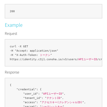
Example
Request
curl -X GET 

-H "Accept: application/json" 

-H "X-Auth-Token: 
トークン
" 

https://identity.c3j1.conoha.io/v3/users/
APIユーザーID
/cred
Response
{

    "credential": {

        "user_id": "
APIユーザーID
",

        "tenant_id": "
テナントID
",

        "access": "
アクセスキー(クレデンシャルID)
",

        "secret": "
シークレットキー
",
