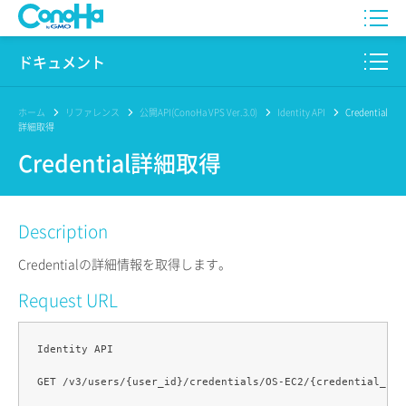
WING
ドキュメント
VPS
このサイトについて
ホーム
リファレンス
公開API(ConoHa VPS Ver.3.0)
Identity API
Credential
詳細取得
for GAME
プロダクト
Credential詳細取得
AI Canvas
リファレンス
Description
Pencil
リリースノート
Credentialの詳細情報を取得します。
サービス一覧
Request URL
サポート
Identity API

ログイン