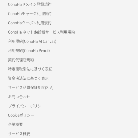
ConoHaドメイン登録規約
自動バックアップ有効化
サーバーメタデータ取得
ネットワーク作成（ローカルネットワーク用）
リスナー一覧取得
コンテナ詳細取得
OpenStack CLI
ConoHaチャージ利用規約
自動バックアップ無効化
サーバーメタデータ更新（ネームタグ変更）
ネットワーク削除（ローカルネットワーク用）
リスナー作成
ConoHaクーポン利用規約
Terraform
ラージオブジェクトアップロード(DLO)
ConoHa ネットde診断サービス利用規約
サーバー一覧取得
ネットワーク詳細取得
s3cmd
リスナー削除
ラージオブジェクトアップロード(SLO)
利用規約(ConoHa AI Canvas)
S3Proxy
サーバー作成
ポート一覧取得
リスナー更新
一時的Web公開
利用規約(ConoHa Pencil)
公開API(ConoHa VPS Ver.2.0)
契約代理店規約
サーバー再構築（OS再インストール）
ポート作成（ローカルネットワーク用）
リスナー詳細取得
特定商取引法に基づく表記
サーバー利用状況グラフ（CPU）
ポート作成（追加IP用）
ロードバランサー一覧取得
資金決済法に基づく表示
サービス品質保証制度(SLA)
サーバー利用状況グラフ（ディスクIO）
ポート削除
ロードバランサー削除
お問い合わせ
サーバー利用状況グラフ（トラフィック）
ポート更新
ロードバランサー更新
プライバシーポリシー
Cookieポリシー
サーバー削除
ポート詳細取得
ロードバランサー詳細取得
企業概要
サーバー操作（起動/停止/再起動/強制停止）
ロードバランサー追加
サービス概要