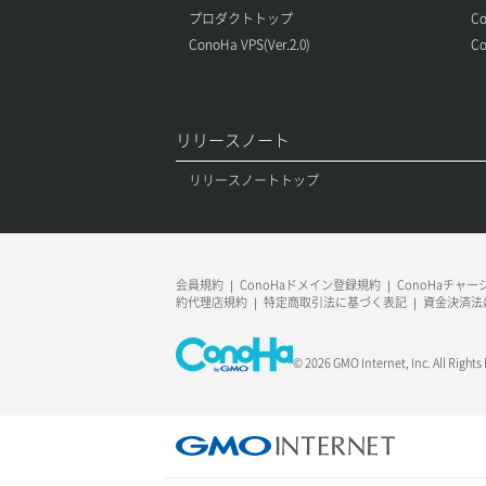
プロダクトトップ
Co
サーバープラン一覧取得
セキュリティグループ削除
メンバー更新
コンテナ一覧取得
ボリューム更新
ConoHa VPS(Ver.2.0)
Co
サーバープラン変更
セキュリティグループ更新
メンバー詳細取得
コンテナ作成
ボリューム詳細一覧取得
サーバープラン詳細一覧取得
セキュリティグループ詳細取得
メンバー追加
コンテナ削除
ボリューム詳細取得
リリースノート
サーバープラン詳細取得
ネットワーク一覧取得
リスナー一覧取得
コンテナ詳細取得
リリースノートトップ
自動バックアップ有効化
サーバーメタデータ取得
ネットワーク作成（ローカルネットワ
リスナー作成
ラージオブジェクトアップロード(DLO)
自動バックアップ無効化
ーク用）
サーバーメタデータ更新（ネームタグ
リスナー削除
ラージオブジェクトアップロード(SLO)
変更）
ネットワーク削除（ローカルネットワ
会員規約
ConoHaドメイン登録規約
ConoHaチャ
ーク用）
約代理店規約
特定商取引法に基づく表記
資金決済法
リスナー更新
一時的Web公開
サーバー一覧取得
ネットワーク詳細取得
© 2026 GMO Internet, Inc. All Rights
リスナー詳細取得
サーバー作成
ポート一覧取得
ロードバランサー一覧取得
サーバー再構築（OS再インストール）
ポート作成（ローカルネットワーク
ロードバランサー削除
用）
サーバー利用状況グラフ（CPU）