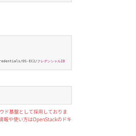
redentials/OS-EC2/
クレデンシャルID
クラウド基盤として採用しておりま
報や使い方はOpenStackのドキ