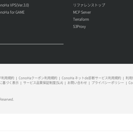
noHa VPS(Ver.3.0)
リファレンストップ
noHa for GAME
MCP Server
Terraform
S3Proxy
ージ利用規約
ConoHaクーポン利用規約
ConoHa ネットde診断サービス利用規約
利用規
に基づく表示
サービス品質保証制度(SLA)
お問い合わせ
プライバシーポリシー
C
 Reserved.