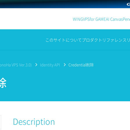
WING
VPS
for GAME
AI Canvas
Penc
このサイトについて
プロダクト
リファレンス
noHa VPS Ver.3.0)
Identity API
Credential削除
削除
Description