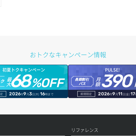
おトクなキャンペーン情報
初夏トクキャンペーン
PULSE!
68
390
最
月
%OFF
長期割引
トク
大
額
パス
2026
9
3
16
2026
9
11
17
定
期間限定
年
月
日(木)
時まで
年
月
日(金)
リファレンス