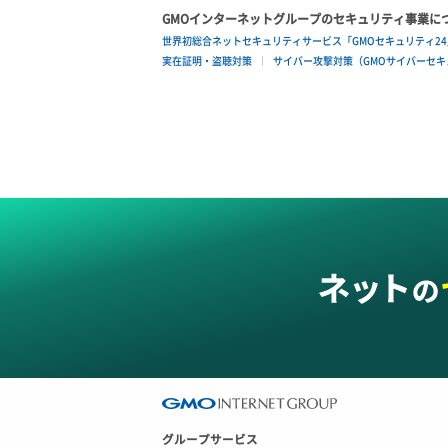
GMOインターネットグループのセキュリティ事業に
ロードバランサー更新
ポート作成（追加IP用）
サーバー利用状況グラフ（ディスク
世界初総合ネットセキュリティサービス「GMOセキュリティ24
IO）
実在証明・盗聴対策
サイバー攻撃対策（GMOサイバーセキュ
ロードバランサー詳細取得
ポート削除
サーバー利用状況グラフ（トラフィッ
ロードバランサー追加
ク）
ポート更新
サーバー削除
ポート詳細取得
サーバー操作（起動/停止/再起動/強制
停止）
サーバー設定切替
サーバー詳細一覧取得
サーバー詳細取得
ポートアタッチ
ポートデタッチ
グループサービス