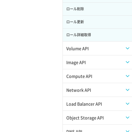
ロール削除
ロール更新
ロール詳細取得
Volume API
スナップショット一覧取得
Image API
スナップショット作成
ISOイメージアップロード
Compute API
スナップショット削除
ISOイメージ作成
ISOイメージ挿入/排出
Network API
スナップショット復元
イメージ一覧取得
SSHキーペア一覧取得
QoSポリシー一覧取得
Load Balancer API
スナップショット詳細一覧取得
イメージ保存使用量取得
SSHキーペア作成
QoSポリシー詳細取得
プール一覧取得
Object Storage API
スナップショット詳細取得（アイテム
イメージ保存容量取得
SSHキーペア削除
サブネット一覧取得
プール作成
Web公開
DNS API