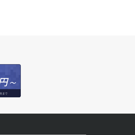
円～
時まで