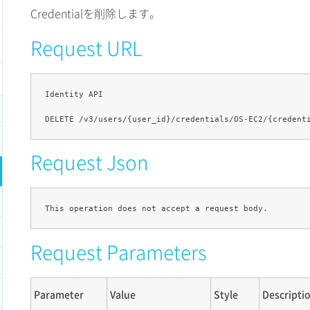
Credentialを削除します。
Request URL
Identity API

Request Json
Request Parameters
Parameter
Value
Style
Descripti