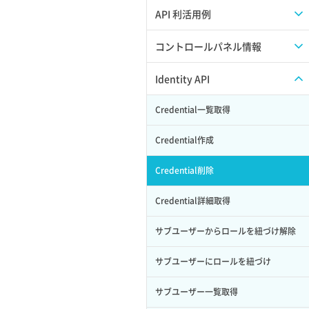
APIのご利用について
API 利活用例
APIでAPIサブユーザーを作成する
コントロールパネル情報
APIでVPSにISOイメージを挿入する
APIユーザーを作成する
Identity API
APIでVPSを作成する
API情報を確認する
Credential一覧取得
Credential作成
Credential削除
Credential詳細取得
サブユーザーからロールを紐づけ解除
サブユーザーにロールを紐づけ
サブユーザー一覧取得