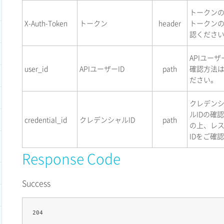
トークン
X-Auth-Token
トークン
header
トークン
認くださ
APIユーザ
user_id
APIユーザーID
path
確認方法
ださい。
クレデンシ
ルIDの確
credential_id
クレデンシャルID
path
の上、レ
IDをご確
Response Code
Success