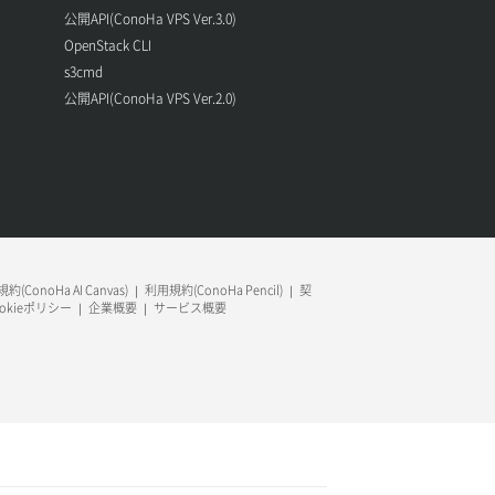
公開API(ConoHa VPS Ver.3.0)
OpenStack CLI
s3cmd
公開API(ConoHa VPS Ver.2.0)
約(ConoHa AI Canvas)
利用規約(ConoHa Pencil)
契
ookieポリシー
企業概要
サービス概要