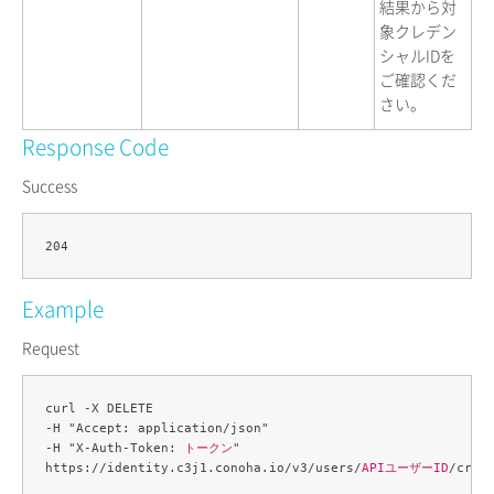
結果から対
象クレデン
シャルIDを
ご確認くだ
さい。
Response Code
Success
Example
Request
curl -X DELETE 

-H "Accept: application/json" 

-H "X-Auth-Token: 
トークン
" 

https://identity.c3j1.conoha.io/v3/users/
APIユーザーID
/cred