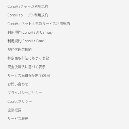
ネットワーク作成（ローカルネットワーク用）
リスナー一覧取得
コンテナ詳細取得
OpenStack CLI
ConoHaチャージ利用規約
自動バックアップ無効化
サーバーメタデータ更新（ネームタグ変更）
ネットワーク削除（ローカルネットワーク用）
リスナー作成
ConoHaクーポン利用規約
Terraform
ラージオブジェクトアップロード(DLO)
ConoHa ネットde診断サービス利用規約
サーバー一覧取得
ネットワーク詳細取得
s3cmd
リスナー削除
ラージオブジェクトアップロード(SLO)
利用規約(ConoHa AI Canvas)
S3Proxy
サーバー作成
ポート一覧取得
リスナー更新
一時的Web公開
利用規約(ConoHa Pencil)
公開API(ConoHa VPS Ver.2.0)
契約代理店規約
サーバー再構築（OS再インストール）
ポート作成（ローカルネットワーク用）
リスナー詳細取得
特定商取引法に基づく表記
サーバー利用状況グラフ（CPU）
ポート作成（追加IP用）
ロードバランサー一覧取得
資金決済法に基づく表示
サービス品質保証制度(SLA)
サーバー利用状況グラフ（ディスクIO）
ポート削除
ロードバランサー削除
お問い合わせ
サーバー利用状況グラフ（トラフィック）
ポート更新
ロードバランサー更新
プライバシーポリシー
Cookieポリシー
サーバー削除
ポート詳細取得
ロードバランサー詳細取得
企業概要
サーバー操作（起動/停止/再起動/強制停止）
ロードバランサー追加
サービス概要
サーバー設定切替