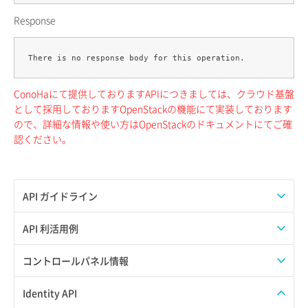
Response
ConoHaにて提供しておりますAPIにつきましては、クラウド基盤
として採用しておりますOpenStackの機能にて実装しております
ので、詳細な情報や使い方はOpenStackのドキュメントにてご確
認ください。
API ガイドライン
APIのご利用について
API 利活用例
APIでAPIサブユーザーを作成する
コントロールパネル情報
APIでVPSにISOイメージを挿入する
APIユーザーを作成する
Identity API