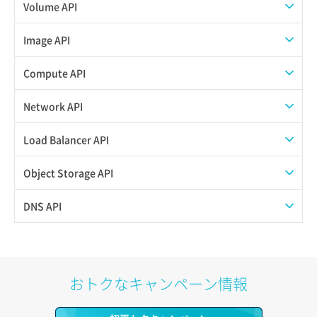
Volume API
スナップショット一覧取得
Image API
スナップショット作成
ISOイメージアップロード
Compute API
スナップショット削除
ISOイメージ作成
ISOイメージ挿入/排出
Network API
スナップショット復元
イメージ一覧取得
SSHキーペア一覧取得
QoSポリシー一覧取得
Load Balancer API
スナップショット詳細一覧取得
イメージ保存使用量取得
SSHキーペア作成
QoSポリシー詳細取得
プール一覧取得
Object Storage API
スナップショット詳細取得（アイテム指定）
イメージ保存容量取得
SSHキーペア削除
サブネット一覧取得
プール作成
Web公開
DNS API
バックアップリストア
イメージ保存容量変更
SSHキーペア詳細取得
サブネット作成（ローカルネットワーク用）
プール削除
アカウント容量設定
ドメイン一覧取得
バックアップ一覧取得
イメージ削除
アタッチ済みポート一覧取得
サブネット削除（ローカルネットワーク用）
プール更新
アカウント情報取得
ドメイン情報削除
おトクなキャンペーン情報
バックアップ詳細一覧取得
イメージ詳細取得
アタッチ済みポート詳細取得
サブネット詳細取得
プール詳細取得
オブジェクトアップロード
ドメイン情報更新