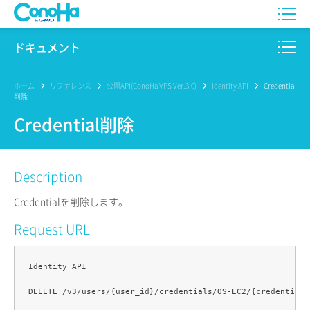
WING
ドキュメント
VPS
このサイトについて
ホーム
リファレンス
公開API(ConoHa VPS Ver.3.0)
Identity API
Credential
削除
for GAME
プロダクト
Credential削除
AI Canvas
リファレンス
Description
Pencil
リリースノート
Credentialを削除します。
サービス一覧
Request URL
サポート
Identity API

ログイン