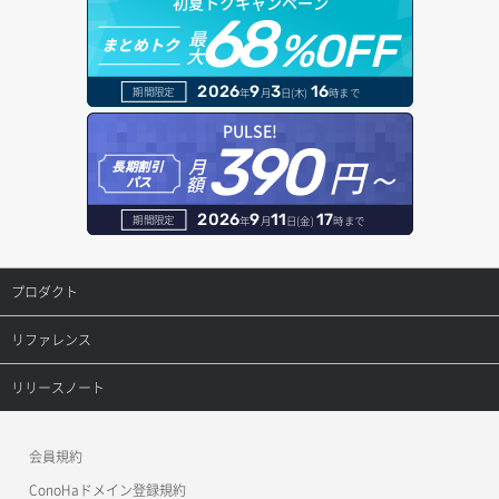
初夏トクキャンペーン
バックアップ詳細取得
アタッチ済みボリューム一覧
セキュリティグループ ルール一覧取得
ヘルスモニタ一覧取得
68
オブジェクトダウンロード
ドメイン情報登録
最
%OFF
まとめトク
ボリュームイメージ保存
大
アタッチ済みボリューム詳細取得
セキュリティグループ ルール作成
ヘルスモニタ作成
オブジェクトバージョン管理
ドメイン詳細取得
2026
9
3
16
期間限定
年
月
日(木)
時まで
ボリュームタイプ一覧取得
コンソールURL発行
セキュリティグループ ルール削除
ヘルスモニタ削除
オブジェクト一覧取得
レコード一覧取得
PULSE!
390
ボリュームタイプ詳細取得
サーバーに紐づくアドレス取得
セキュリティグループ ルール詳細取得
円～
月
ヘルスモニタ更新
オブジェクト削除
長期割引
レコード作成
額
パス
ボリューム一覧取得
サーバーに紐づくアドレス取得（ネットワーク指定）
セキュリティグループ一覧取得
ヘルスモニタ詳細取得
オブジェクト削除予約
レコード削除
2026
9
11
17
期間限定
年
月
日(金)
時まで
ボリューム作成
サーバーに紐づくセキュリティグループ取得
セキュリティグループ作成
メンバー一覧
オブジェクト複製
レコード更新
プロダクト
ボリューム削除
サーバープラン一覧取得
セキュリティグループ削除
メンバー削除
オブジェクト詳細取得
レコード詳細取得
プロダクトトップ
リファレンス
ボリューム更新
サーバープラン変更
セキュリティグループ更新
メンバー更新
コンテナ一覧取得
ConoHa VPS(Ver.3.0)
リファレンストップ
リリースノート
ボリューム詳細一覧取得
サーバープラン詳細一覧取得
セキュリティグループ詳細取得
メンバー詳細取得
コンテナ作成
ConoHa VPS(Ver.2.0)
公開API(ConoHa VPS Ver.3.0)
リリースノートトップ
ボリューム詳細取得
サーバープラン詳細取得
ネットワーク一覧取得
会員規約
メンバー追加
コンテナ削除
ConoHa for GAME
MCP Server
ConoHaドメイン登録規約
自動バックアップ有効化
サーバーメタデータ取得