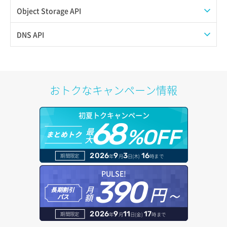
スナップショット詳細一覧取得
イメージ保存使用量取得
SSHキーペア作成
QoSポリシー詳細取得
プール一覧取得
Object Storage API
スナップショット詳細取得（アイテム指定）
イメージ保存容量取得
SSHキーペア削除
サブネット一覧取得
プール作成
Web公開
DNS API
バックアップリストア
イメージ保存容量変更
SSHキーペア詳細取得
サブネット作成（ローカルネットワーク用）
プール削除
アカウント容量設定
ドメイン一覧取得
バックアップ一覧取得
イメージ削除
アタッチ済みポート一覧取得
サブネット削除（ローカルネットワーク用）
プール更新
アカウント情報取得
ドメイン情報削除
おトクなキャンペーン情報
バックアップ詳細一覧取得
イメージ詳細取得
アタッチ済みポート詳細取得
サブネット詳細取得
プール詳細取得
オブジェクトアップロード
ドメイン情報更新
初夏トクキャンペーン
バックアップ詳細取得
アタッチ済みボリューム一覧
セキュリティグループ ルール一覧取得
ヘルスモニタ一覧取得
68
オブジェクトダウンロード
ドメイン情報登録
最
%OFF
まとめトク
ボリュームイメージ保存
大
アタッチ済みボリューム詳細取得
セキュリティグループ ルール作成
ヘルスモニタ作成
オブジェクトバージョン管理
ドメイン詳細取得
2026
9
3
16
期間限定
年
月
日(木)
時まで
ボリュームタイプ一覧取得
コンソールURL発行
セキュリティグループ ルール削除
ヘルスモニタ削除
オブジェクト一覧取得
レコード一覧取得
PULSE!
390
ボリュームタイプ詳細取得
サーバーに紐づくアドレス取得
セキュリティグループ ルール詳細取得
円～
月
ヘルスモニタ更新
オブジェクト削除
長期割引
レコード作成
額
パス
ボリューム一覧取得
サーバーに紐づくアドレス取得（ネットワーク指定）
セキュリティグループ一覧取得
ヘルスモニタ詳細取得
オブジェクト削除予約
レコード削除
2026
9
11
17
期間限定
年
月
日(金)
時まで
ボリューム作成