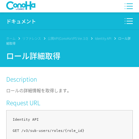
WING
ドキュメント
VPS
このサイトについて
ホーム
リファレンス
公開API(ConoHa VPS Ver.3.0)
Identity API
ロール詳
細取得
for GAME
プロダクト
ロール詳細取得
AI Canvas
リファレンス
Description
Pencil
リリースノート
ロールの詳細情報を取得します。
サービス一覧
Request URL
サポート
Identity API

ログイン