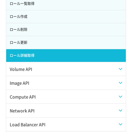
ロール一覧取得
ロール作成
ロール削除
ロール更新
ロール詳細取得
Volume API
スナップショット一覧取得
Image API
スナップショット作成
ISOイメージアップロード
Compute API
スナップショット削除
ISOイメージ作成
ISOイメージ挿入/排出
Network API
スナップショット復元
イメージ一覧取得
SSHキーペア一覧取得
QoSポリシー一覧取得
Load Balancer API