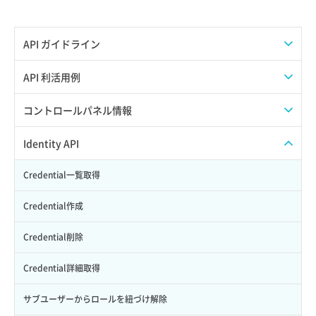
API ガイドライン
APIのご利用について
API 利活用例
APIでAPIサブユーザーを作成する
コントロールパネル情報
APIでVPSにISOイメージを挿入する
APIユーザーを作成する
Identity API
APIでVPSを作成する
API情報を確認する
Credential一覧取得
Credential作成
Credential削除
Credential詳細取得
サブユーザーからロールを紐づけ解除