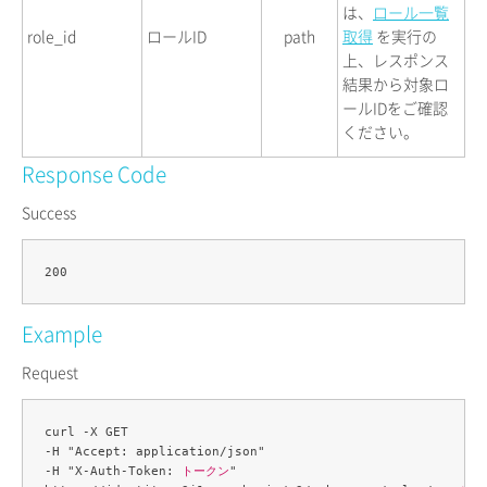
は、
ロール一覧
role_id
ロールID
path
取得
を実行の
上、レスポンス
結果から対象ロ
ールIDをご確認
ください。
Response Code
Success
Example
Request
curl -X GET 

-H "Accept: application/json" 

-H "X-Auth-Token: 
トークン
" 
