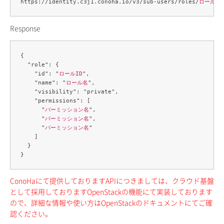
https://identity.c3j1.conoha.io/v3/sub-users/roles/
ロールID
Response
{

  "role": {

    "id": "
ロールID
",

    "name": "
ロール名
",

    "visibility": "private",

    "permissions": [

      "
パーミッション名
",

      "
パーミッション名
",

      "
パーミッション名
"

    ]

  }

ConoHaにて提供しておりますAPIにつきましては、クラウド基盤
として採用しておりますOpenStackの機能にて実装しております
ので、詳細な情報や使い方はOpenStackのドキュメントにてご確
認ください。