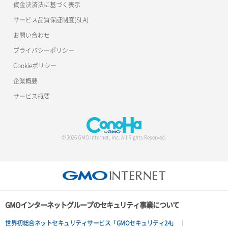
ロードバランサー一覧取得
資金決済法に基づく表示
サービス品質保証制度(SLA)
サーバー利用状況グラフ（ディスクIO）
ポート削除
ロードバランサー削除
お問い合わせ
サーバー利用状況グラフ（トラフィック）
ポート更新
ロードバランサー更新
プライバシーポリシー
Cookieポリシー
サーバー削除
ポート詳細取得
ロードバランサー詳細取得
企業概要
サーバー操作（起動/停止/再起動/強制停止）
ロードバランサー追加
サービス概要
サーバー設定切替
サーバー詳細一覧取得
© 2026 GMO Internet, Inc. All Rights Reserved.
サーバー詳細取得
ポートアタッチ
ポートデタッチ
GMOインターネットグループのセキュリティ事業について
ボリュームアタッチ
世界初総合ネットセキュリティサービス「GMOセキュリティ24」