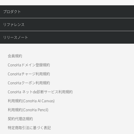
サーバーに紐づくセキュリティグループ取得
セキュリティグループ作成
メンバー一覧
オブジェクト複製
レコード更新
プロダクト
ボリューム削除
サーバープラン一覧取得
セキュリティグループ削除
メンバー削除
オブジェクト詳細取得
レコード詳細取得
プロダクトトップ
リファレンス
ボリューム更新
サーバープラン変更
セキュリティグループ更新
メンバー更新
コンテナ一覧取得
ConoHa VPS(Ver.3.0)
リファレンストップ
リリースノート
ボリューム詳細一覧取得
サーバープラン詳細一覧取得
セキュリティグループ詳細取得
メンバー詳細取得
コンテナ作成
ConoHa VPS(Ver.2.0)
公開API(ConoHa VPS Ver.3.0)
リリースノートトップ
ボリューム詳細取得
サーバープラン詳細取得
ネットワーク一覧取得
会員規約
メンバー追加
コンテナ削除
ConoHa for GAME
MCP Server
ConoHaドメイン登録規約
自動バックアップ有効化
サーバーメタデータ取得
ネットワーク作成（ローカルネットワーク用）
リスナー一覧取得
コンテナ詳細取得
OpenStack CLI
ConoHaチャージ利用規約
自動バックアップ無効化
サーバーメタデータ更新（ネームタグ変更）
ネットワーク削除（ローカルネットワーク用）
リスナー作成
ConoHaクーポン利用規約
Terraform
ラージオブジェクトアップロード(DLO)
ConoHa ネットde診断サービス利用規約
サーバー一覧取得
ネットワーク詳細取得
s3cmd
リスナー削除
ラージオブジェクトアップロード(SLO)
利用規約(ConoHa AI Canvas)
S3Proxy
サーバー作成
ポート一覧取得
リスナー更新
一時的Web公開
利用規約(ConoHa Pencil)
公開API(ConoHa VPS Ver.2.0)
契約代理店規約
サーバー再構築（OS再インストール）
ポート作成（ローカルネットワーク用）
リスナー詳細取得
特定商取引法に基づく表記
サーバー利用状況グラフ（CPU）
ポート作成（追加IP用）