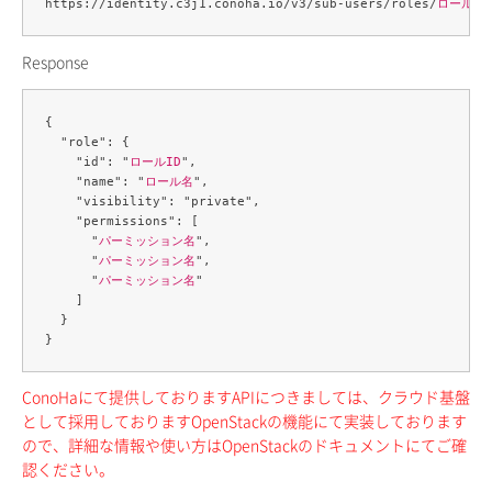
https://identity.c3j1.conoha.io/v3/sub-users/roles/
ロールID
Response
{

  "role": {

    "id": "
ロールID
",

    "name": "
ロール名
",

    "visibility": "private",

    "permissions": [

      "
パーミッション名
",

      "
パーミッション名
",

      "
パーミッション名
"

    ]

  }

ConoHaにて提供しておりますAPIにつきましては、クラウド基盤
として採用しておりますOpenStackの機能にて実装しております
ので、詳細な情報や使い方はOpenStackのドキュメントにてご確
認ください。