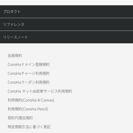
サーバーに紐づくセキュリティグループ取得
セキュリティグループ作成
メンバー一覧
オブジェクト複製
レコード更新
プロダクト
ボリューム削除
サーバープラン一覧取得
セキュリティグループ削除
メンバー削除
オブジェクト詳細取得
レコード詳細取得
プロダクトトップ
リファレンス
ボリューム更新
サーバープラン変更
セキュリティグループ更新
メンバー更新
コンテナ一覧取得
ConoHa VPS(Ver.3.0)
リファレンストップ
リリースノート
ボリューム詳細一覧取得
サーバープラン詳細一覧取得
セキュリティグループ詳細取得
メンバー詳細取得
コンテナ作成
ConoHa VPS(Ver.2.0)
公開API(ConoHa VPS Ver.3.0)
リリースノートトップ
ボリューム詳細取得
サーバープラン詳細取得
ネットワーク一覧取得
会員規約
メンバー追加
コンテナ削除
ConoHa for GAME
MCP Server
ConoHaドメイン登録規約
自動バックアップ有効化
サーバーメタデータ取得
ネットワーク作成（ローカルネットワーク用）
リスナー一覧取得
コンテナ詳細取得
OpenStack CLI
ConoHaチャージ利用規約
自動バックアップ無効化
サーバーメタデータ更新（ネームタグ変更）
ネットワーク削除（ローカルネットワーク用）
リスナー作成
ConoHaクーポン利用規約
Terraform
ラージオブジェクトアップロード(DLO)
ConoHa ネットde診断サービス利用規約
サーバー一覧取得
ネットワーク詳細取得
s3cmd
リスナー削除
ラージオブジェクトアップロード(SLO)
利用規約(ConoHa AI Canvas)
S3Proxy
サーバー作成
ポート一覧取得
リスナー更新
一時的Web公開
利用規約(ConoHa Pencil)
公開API(ConoHa VPS Ver.2.0)
契約代理店規約
サーバー再構築（OS再インストール）
ポート作成（ローカルネットワーク用）
リスナー詳細取得
特定商取引法に基づく表記
サーバー利用状況グラフ（CPU）
ポート作成（追加IP用）