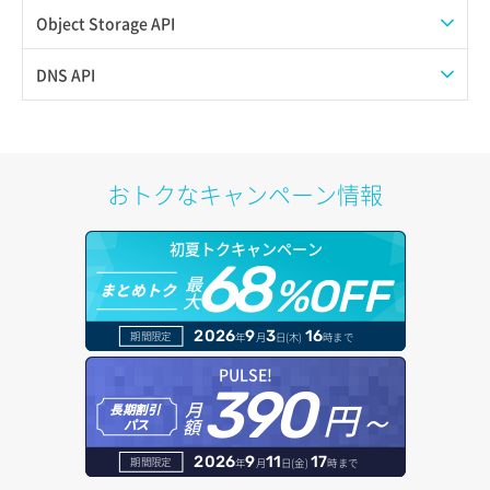
スナップショット詳細一覧取得
イメージ保存使用量取得
SSHキーペア作成
QoSポリシー詳細取得
プール一覧取得
Object Storage API
スナップショット詳細取得（アイテム指定）
イメージ保存容量取得
SSHキーペア削除
サブネット一覧取得
プール作成
Web公開
DNS API
バックアップリストア
イメージ保存容量変更
SSHキーペア詳細取得
サブネット作成（ローカルネットワーク用）
プール削除
アカウント容量設定
ドメイン一覧取得
バックアップ一覧取得
イメージ削除
アタッチ済みポート一覧取得
サブネット削除（ローカルネットワーク用）
プール更新
アカウント情報取得
ドメイン情報削除
おトクなキャンペーン情報
バックアップ詳細一覧取得
イメージ詳細取得
アタッチ済みポート詳細取得
サブネット詳細取得
プール詳細取得
オブジェクトアップロード
ドメイン情報更新
初夏トクキャンペーン
バックアップ詳細取得
アタッチ済みボリューム一覧
セキュリティグループ ルール一覧取得
ヘルスモニタ一覧取得
68
オブジェクトダウンロード
ドメイン情報登録
最
%OFF
まとめトク
ボリュームイメージ保存
大
アタッチ済みボリューム詳細取得
セキュリティグループ ルール作成
ヘルスモニタ作成
オブジェクトバージョン管理
ドメイン詳細取得
2026
9
3
16
期間限定
年
月
日(木)
時まで
ボリュームタイプ一覧取得
コンソールURL発行
セキュリティグループ ルール削除
ヘルスモニタ削除
オブジェクト一覧取得
レコード一覧取得
PULSE!
390
ボリュームタイプ詳細取得
サーバーに紐づくアドレス取得
セキュリティグループ ルール詳細取得
円～
月
ヘルスモニタ更新
オブジェクト削除
長期割引
レコード作成
額
パス
ボリューム一覧取得
サーバーに紐づくアドレス取得（ネットワーク指定）
セキュリティグループ一覧取得
ヘルスモニタ詳細取得
オブジェクト削除予約
レコード削除
2026
9
11
17
期間限定
年
月
日(金)
時まで
ボリューム作成