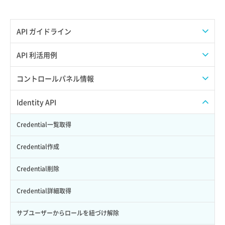
API ガイドライン
APIのご利用について
API 利活用例
APIでAPIサブユーザーを作成する
コントロールパネル情報
APIでVPSにISOイメージを挿入する
APIユーザーを作成する
Identity API
APIでVPSを作成する
API情報を確認する
Credential一覧取得
Credential作成
Credential削除
Credential詳細取得
サブユーザーからロールを紐づけ解除