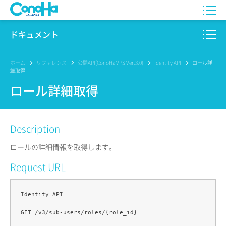
WING
ドキュメント
VPS
このサイトについて
ホーム
リファレンス
公開API(ConoHa VPS Ver.3.0)
Identity API
ロール詳
細取得
for GAME
プロダクト
ロール詳細取得
AI Canvas
リファレンス
Description
Pencil
リリースノート
ロールの詳細情報を取得します。
サービス一覧
Request URL
サポート
Identity API

ログイン