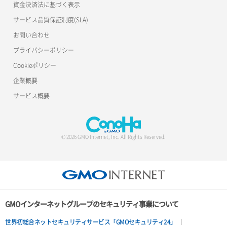
ロードバランサー一覧取得
資金決済法に基づく表示
サービス品質保証制度(SLA)
サーバー利用状況グラフ（ディスクIO）
ポート削除
ロードバランサー削除
お問い合わせ
サーバー利用状況グラフ（トラフィック）
ポート更新
ロードバランサー更新
プライバシーポリシー
Cookieポリシー
サーバー削除
ポート詳細取得
ロードバランサー詳細取得
企業概要
サーバー操作（起動/停止/再起動/強制停止）
ロードバランサー追加
サービス概要
サーバー設定切替
サーバー詳細一覧取得
© 2026 GMO Internet, Inc. All Rights Reserved.
サーバー詳細取得
ポートアタッチ
ポートデタッチ
GMOインターネットグループのセキュリティ事業について
ボリュームアタッチ
世界初総合ネットセキュリティサービス「GMOセキュリティ24」