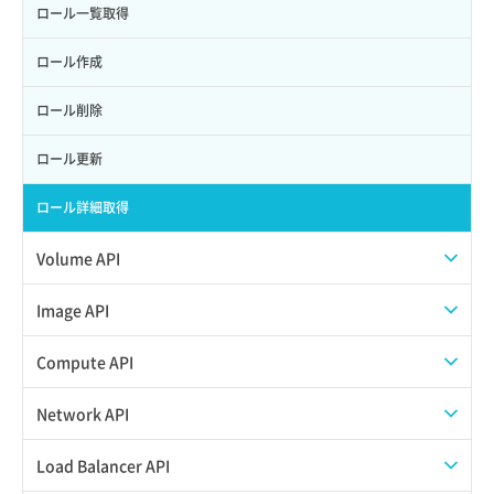
ロール一覧取得
ロール作成
ロール削除
ロール更新
ロール詳細取得
Volume API
スナップショット一覧取得
Image API
スナップショット作成
ISOイメージアップロード
Compute API
スナップショット削除
ISOイメージ作成
ISOイメージ挿入/排出
Network API
スナップショット復元
イメージ一覧取得
SSHキーペア一覧取得
QoSポリシー一覧取得
Load Balancer API