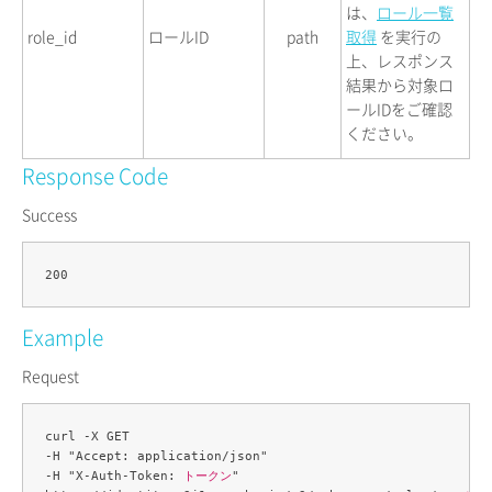
は、
ロール一覧
role_id
ロールID
path
取得
を実行の
上、レスポンス
結果から対象ロ
ールIDをご確認
ください。
Response Code
Success
Example
Request
curl -X GET 

-H "Accept: application/json" 

-H "X-Auth-Token: 
トークン
" 
