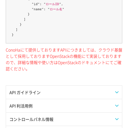
          "id": "
ロールID
",

          "name": "
ロール名
"

        }

      ]

    }

  ]

ConoHaにて提供しておりますAPIにつきましては、クラウド基盤
として採用しておりますOpenStackの機能にて実装しております
ので、詳細な情報や使い方はOpenStackのドキュメントにてご確
認ください。
API ガイドライン
APIのご利用について
API 利活用例
APIでAPIサブユーザーを作成する
コントロールパネル情報