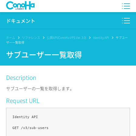
WING
ドキュメント
VPS
このサイトについて
ホーム
リファレンス
公開API(ConoHa VPS Ver.3.0)
Identity API
サブユー
ザー一覧取得
for GAME
プロダクト
サブユーザー一覧取得
AI Canvas
リファレンス
Description
Pencil
リリースノート
サブユーザーの一覧を取得します。
サービス一覧
Request URL
サポート
Identity API

ログイン