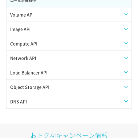
ロール詳細取得
Volume API
スナップショット一覧取得
Image API
スナップショット作成
ISOイメージアップロード
Compute API
スナップショット削除
ISOイメージ作成
ISOイメージ挿入/排出
Network API
スナップショット復元
イメージ一覧取得
SSHキーペア一覧取得
QoSポリシー一覧取得
Load Balancer API
スナップショット詳細一覧取得
イメージ保存使用量取得
SSHキーペア作成
QoSポリシー詳細取得
プール一覧取得
Object Storage API
スナップショット詳細取得（アイテム指定）
イメージ保存容量取得
SSHキーペア削除
サブネット一覧取得
プール作成
Web公開
DNS API
バックアップリストア
イメージ保存容量変更
SSHキーペア詳細取得
サブネット作成（ローカルネットワーク用）
プール削除
アカウント容量設定
ドメイン一覧取得
バックアップ一覧取得
イメージ削除
アタッチ済みポート一覧取得
サブネット削除（ローカルネットワーク用）
プール更新
アカウント情報取得
ドメイン情報削除
おトクなキャンペーン情報
バックアップ詳細一覧取得
イメージ詳細取得