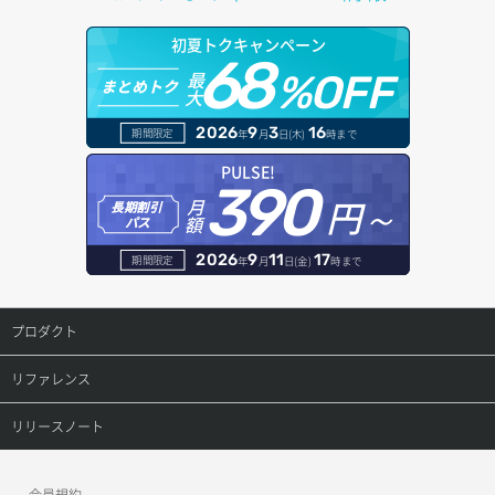
アタッチ済みポート詳細取得
サブネット詳細取得
プール詳細取得
オブジェクトアップロード
ドメイン情報更新
初夏トクキャンペーン
バックアップ詳細取得
アタッチ済みボリューム一覧
セキュリティグループ ルール一覧取得
ヘルスモニタ一覧取得
68
オブジェクトダウンロード
ドメイン情報登録
最
%OFF
まとめトク
ボリュームイメージ保存
大
アタッチ済みボリューム詳細取得
セキュリティグループ ルール作成
ヘルスモニタ作成
オブジェクトバージョン管理
ドメイン詳細取得
2026
9
3
16
期間限定
年
月
日(木)
時まで
ボリュームタイプ一覧取得
コンソールURL発行
セキュリティグループ ルール削除
ヘルスモニタ削除
オブジェクト一覧取得
レコード一覧取得
PULSE!
390
ボリュームタイプ詳細取得
サーバーに紐づくアドレス取得
セキュリティグループ ルール詳細取得
円～
月
ヘルスモニタ更新
オブジェクト削除
長期割引
レコード作成
額
パス
ボリューム一覧取得
サーバーに紐づくアドレス取得（ネットワーク指定）
セキュリティグループ一覧取得
ヘルスモニタ詳細取得
オブジェクト削除予約
レコード削除
2026
9
11
17
期間限定
年
月
日(金)
時まで
ボリューム作成
サーバーに紐づくセキュリティグループ取得
セキュリティグループ作成
メンバー一覧
オブジェクト複製
レコード更新
プロダクト
ボリューム削除
サーバープラン一覧取得
セキュリティグループ削除
メンバー削除
オブジェクト詳細取得
レコード詳細取得
プロダクトトップ
リファレンス
ボリューム更新
サーバープラン変更
セキュリティグループ更新
メンバー更新
コンテナ一覧取得
ConoHa VPS(Ver.3.0)
リファレンストップ
リリースノート
ボリューム詳細一覧取得
サーバープラン詳細一覧取得
セキュリティグループ詳細取得
メンバー詳細取得
コンテナ作成
ConoHa VPS(Ver.2.0)
公開API(ConoHa VPS Ver.3.0)
リリースノートトップ
ボリューム詳細取得
サーバープラン詳細取得
ネットワーク一覧取得
会員規約
メンバー追加