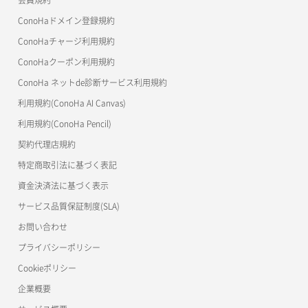
コンテナ削除
ConoHa for GAME
MCP Server
ConoHaドメイン登録規約
自動バックアップ有効化
サーバーメタデータ取得
ネットワーク作成（ローカルネットワーク用）
リスナー一覧取得
コンテナ詳細取得
OpenStack CLI
ConoHaチャージ利用規約
自動バックアップ無効化
サーバーメタデータ更新（ネームタグ変更）
ネットワーク削除（ローカルネットワーク用）
リスナー作成
ConoHaクーポン利用規約
Terraform
ラージオブジェクトアップロード(DLO)
ConoHa ネットde診断サービス利用規約
サーバー一覧取得
ネットワーク詳細取得
s3cmd
リスナー削除
ラージオブジェクトアップロード(SLO)
利用規約(ConoHa AI Canvas)
S3Proxy
サーバー作成
ポート一覧取得
リスナー更新
一時的Web公開
利用規約(ConoHa Pencil)
公開API(ConoHa VPS Ver.2.0)
契約代理店規約
サーバー再構築（OS再インストール）
ポート作成（ローカルネットワーク用）
リスナー詳細取得
特定商取引法に基づく表記
サーバー利用状況グラフ（CPU）
ポート作成（追加IP用）
ロードバランサー一覧取得
資金決済法に基づく表示
サービス品質保証制度(SLA)
サーバー利用状況グラフ（ディスクIO）
ポート削除
ロードバランサー削除
お問い合わせ
サーバー利用状況グラフ（トラフィック）
ポート更新
ロードバランサー更新
プライバシーポリシー
Cookieポリシー
サーバー削除
ポート詳細取得
ロードバランサー詳細取得
企業概要
サーバー操作（起動/停止/再起動/強制停止）
ロードバランサー追加