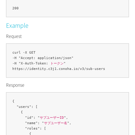
Example
Request
curl -X GET 

-H "Accept: application/json" 

-H "X-Auth-Token: 
トークン
" 

Response
{

  "users": [

    {

      "id": "
サブユーザーID
",

      "name": "
サブユーザー名
",

      "roles": [

        {
