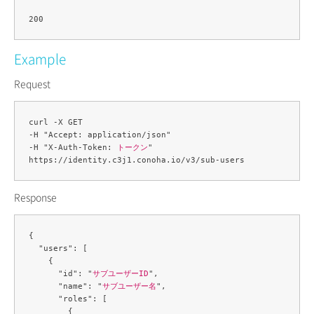
Example
Request
curl -X GET 

-H "Accept: application/json" 

-H "X-Auth-Token: 
トークン
" 

Response
{

  "users": [

    {

      "id": "
サブユーザーID
",

      "name": "
サブユーザー名
",

      "roles": [

        {
