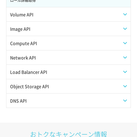
ロール詳細取得
Volume API
スナップショット一覧取得
Image API
スナップショット作成
ISOイメージアップロード
Compute API
スナップショット削除
ISOイメージ作成
ISOイメージ挿入/排出
Network API
スナップショット復元
イメージ一覧取得
SSHキーペア一覧取得
QoSポリシー一覧取得
Load Balancer API
スナップショット詳細一覧取得
イメージ保存使用量取得
SSHキーペア作成
QoSポリシー詳細取得
プール一覧取得
Object Storage API
スナップショット詳細取得（アイテム指定）
イメージ保存容量取得
SSHキーペア削除
サブネット一覧取得
プール作成
Web公開
DNS API
バックアップリストア
イメージ保存容量変更
SSHキーペア詳細取得
サブネット作成（ローカルネットワーク用）
プール削除
アカウント容量設定
ドメイン一覧取得
バックアップ一覧取得
イメージ削除
アタッチ済みポート一覧取得
サブネット削除（ローカルネットワーク用）
プール更新
アカウント情報取得
ドメイン情報削除
おトクなキャンペーン情報
バックアップ詳細一覧取得
イメージ詳細取得