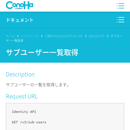
WING
ドキュメント
VPS
このサイトについて
ホーム
リファレンス
公開API(ConoHa VPS Ver.3.0)
Identity API
サブユー
ザー一覧取得
for GAME
プロダクト
サブユーザー一覧取得
AI Canvas
リファレンス
Description
Pencil
リリースノート
サブユーザーの一覧を取得します。
サービス一覧
Request URL
サポート
Identity API

ログイン