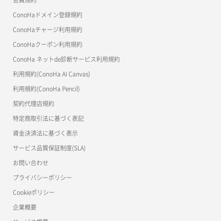
コンテナ削除
ConoHa for GAME
MCP Server
ConoHaドメイン登録規約
自動バックアップ有効化
サーバーメタデータ取得
ネットワーク作成（ローカルネットワーク用）
リスナー一覧取得
コンテナ詳細取得
OpenStack CLI
ConoHaチャージ利用規約
自動バックアップ無効化
サーバーメタデータ更新（ネームタグ変更）
ネットワーク削除（ローカルネットワーク用）
リスナー作成
ConoHaクーポン利用規約
Terraform
ラージオブジェクトアップロード(DLO)
ConoHa ネットde診断サービス利用規約
サーバー一覧取得
ネットワーク詳細取得
s3cmd
リスナー削除
ラージオブジェクトアップロード(SLO)
利用規約(ConoHa AI Canvas)
S3Proxy
サーバー作成
ポート一覧取得
リスナー更新
一時的Web公開
利用規約(ConoHa Pencil)
公開API(ConoHa VPS Ver.2.0)
契約代理店規約
サーバー再構築（OS再インストール）
ポート作成（ローカルネットワーク用）
リスナー詳細取得
特定商取引法に基づく表記
サーバー利用状況グラフ（CPU）
ポート作成（追加IP用）
ロードバランサー一覧取得
資金決済法に基づく表示
サービス品質保証制度(SLA)
サーバー利用状況グラフ（ディスクIO）
ポート削除
ロードバランサー削除
お問い合わせ
サーバー利用状況グラフ（トラフィック）
ポート更新
ロードバランサー更新
プライバシーポリシー
Cookieポリシー
サーバー削除
ポート詳細取得
ロードバランサー詳細取得
企業概要
サーバー操作（起動/停止/再起動/強制停止）
ロードバランサー追加