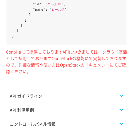
          "id": "
ロールID
",

          "name": "
ロール名
"

        }

      ]

    }

  ]

ConoHaにて提供しておりますAPIにつきましては、クラウド基盤
として採用しておりますOpenStackの機能にて実装しております
ので、詳細な情報や使い方はOpenStackのドキュメントにてご確
認ください。
API ガイドライン
APIのご利用について
API 利活用例
APIでAPIサブユーザーを作成する
コントロールパネル情報