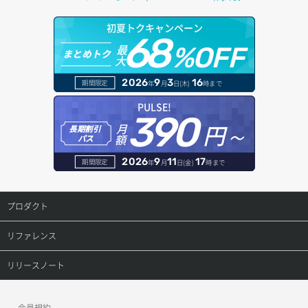
アタッチ済みポート詳細取得
サブネット詳細取得
プール詳細取得
オブジェクトアップロード
ドメイン情報更新
初夏トクキャンペーン
バックアップ詳細取得
アタッチ済みボリューム一覧
セキュリティグループ ルール一覧取得
ヘルスモニタ一覧取得
68
オブジェクトダウンロード
ドメイン情報登録
最
%OFF
まとめトク
ボリュームイメージ保存
大
アタッチ済みボリューム詳細取得
セキュリティグループ ルール作成
ヘルスモニタ作成
オブジェクトバージョン管理
ドメイン詳細取得
2026
9
3
16
期間限定
年
月
日(木)
時まで
ボリュームタイプ一覧取得
コンソールURL発行
セキュリティグループ ルール削除
ヘルスモニタ削除
オブジェクト一覧取得
レコード一覧取得
PULSE!
390
ボリュームタイプ詳細取得
サーバーに紐づくアドレス取得
セキュリティグループ ルール詳細取得
円～
月
ヘルスモニタ更新
オブジェクト削除
長期割引
レコード作成
額
パス
ボリューム一覧取得
サーバーに紐づくアドレス取得（ネットワーク指定）
セキュリティグループ一覧取得
ヘルスモニタ詳細取得
オブジェクト削除予約
レコード削除
2026
9
11
17
期間限定
年
月
日(金)
時まで
ボリューム作成
サーバーに紐づくセキュリティグループ取得
セキュリティグループ作成
メンバー一覧
オブジェクト複製
レコード更新
プロダクト
ボリューム削除
サーバープラン一覧取得
セキュリティグループ削除
メンバー削除
オブジェクト詳細取得
レコード詳細取得
プロダクトトップ
リファレンス
ボリューム更新
サーバープラン変更
セキュリティグループ更新
メンバー更新
コンテナ一覧取得
ConoHa VPS(Ver.3.0)
リファレンストップ
リリースノート
ボリューム詳細一覧取得
サーバープラン詳細一覧取得
セキュリティグループ詳細取得
メンバー詳細取得
コンテナ作成
ConoHa VPS(Ver.2.0)
公開API(ConoHa VPS Ver.3.0)
リリースノートトップ
ボリューム詳細取得
サーバープラン詳細取得
ネットワーク一覧取得
会員規約
メンバー追加