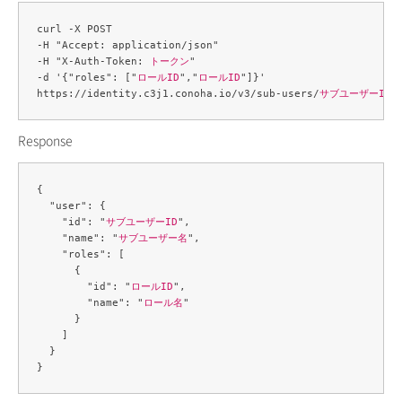
curl -X POST 

-H "Accept: application/json" 

-H "X-Auth-Token: 
トークン
" 

-d '{"roles": ["
ロールID
","
ロールID
"]}' 

https://identity.c3j1.conoha.io/v3/sub-users/
サブユーザーID
Response
{

  "user": {

    "id": "
サブユーザーID
",

    "name": "
サブユーザー名
",

    "roles": [

      {

        "id": "
ロールID
",

        "name": "
ロール名
"

      }

    ]

  }
