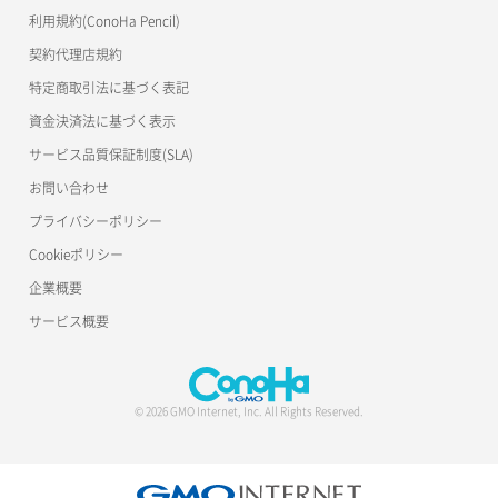
S3Proxy
サーバー作成
ポート一覧取得
リスナー更新
一時的Web公開
利用規約(ConoHa Pencil)
公開API(ConoHa VPS Ver.2.0)
契約代理店規約
サーバー再構築（OS再インストール）
ポート作成（ローカルネットワーク用）
リスナー詳細取得
特定商取引法に基づく表記
サーバー利用状況グラフ（CPU）
ポート作成（追加IP用）
ロードバランサー一覧取得
資金決済法に基づく表示
サービス品質保証制度(SLA)
サーバー利用状況グラフ（ディスクIO）
ポート削除
ロードバランサー削除
お問い合わせ
サーバー利用状況グラフ（トラフィック）
ポート更新
ロードバランサー更新
プライバシーポリシー
Cookieポリシー
サーバー削除
ポート詳細取得
ロードバランサー詳細取得
企業概要
サーバー操作（起動/停止/再起動/強制停止）
ロードバランサー追加
サービス概要
サーバー設定切替
サーバー詳細一覧取得
© 2026 GMO Internet, Inc. All Rights Reserved.
サーバー詳細取得