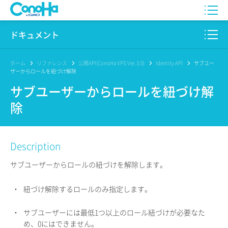
WING
ドキュメント
VPS
このサイトについて
ホーム
リファレンス
公開API(ConoHa VPS Ver.3.0)
Identity API
サブユー
ザーからロールを紐づけ解除
for GAME
プロダクト
サブユーザーからロールを紐づけ解
除
AI Canvas
リファレンス
Pencil
リリースノート
Description
サービス一覧
サブユーザーからロールの紐づけを解除します。
サポート
・
紐づけ解除するロールのみ指定します。
ログイン
・
サブユーザーには最低1つ以上のロール紐づけが必要なた
め、0にはできません。