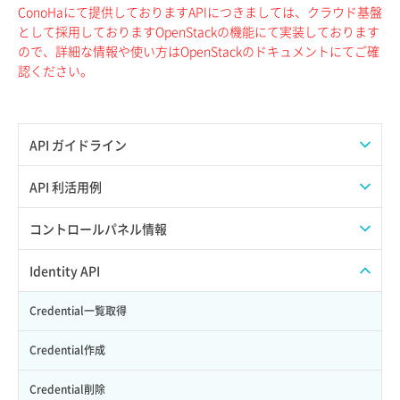
ConoHaにて提供しておりますAPIにつきましては、クラウド基盤
として採用しておりますOpenStackの機能にて実装しております
ので、詳細な情報や使い方はOpenStackのドキュメントにてご確
認ください。
API ガイドライン
APIのご利用について
API 利活用例
APIでAPIサブユーザーを作成する
コントロールパネル情報
APIでVPSにISOイメージを挿入する
APIユーザーを作成する
Identity API
APIでVPSを作成する
API情報を確認する
Credential一覧取得
Credential作成
Credential削除