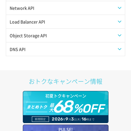
スナップショット削除
ISOイメージ作成
ISOイメージ挿入/排出
Network API
スナップショット復元
イメージ一覧取得
SSHキーペア一覧取得
QoSポリシー一覧取得
Load Balancer API
スナップショット詳細一覧取得
イメージ保存使用量取得
SSHキーペア作成
QoSポリシー詳細取得
プール一覧取得
Object Storage API
スナップショット詳細取得（アイテム指定）
イメージ保存容量取得
SSHキーペア削除
サブネット一覧取得
プール作成
Web公開
DNS API
バックアップリストア
イメージ保存容量変更
SSHキーペア詳細取得
サブネット作成（ローカルネットワーク用）
プール削除
アカウント容量設定
ドメイン一覧取得
バックアップ一覧取得
イメージ削除
アタッチ済みポート一覧取得
サブネット削除（ローカルネットワーク用）
プール更新
アカウント情報取得
ドメイン情報削除
おトクなキャンペーン情報
バックアップ詳細一覧取得
イメージ詳細取得
アタッチ済みポート詳細取得
サブネット詳細取得
プール詳細取得
オブジェクトアップロード
ドメイン情報更新
初夏トクキャンペーン
バックアップ詳細取得
アタッチ済みボリューム一覧
セキュリティグループ ルール一覧取得
ヘルスモニタ一覧取得
68
オブジェクトダウンロード
ドメイン情報登録
最
%OFF
まとめトク
ボリュームイメージ保存
大
アタッチ済みボリューム詳細取得
セキュリティグループ ルール作成
ヘルスモニタ作成
オブジェクトバージョン管理
ドメイン詳細取得
2026
9
3
16
期間限定
年
月
日(木)
時まで
ボリュームタイプ一覧取得
コンソールURL発行
セキュリティグループ ルール削除
ヘルスモニタ削除
オブジェクト一覧取得
レコード一覧取得
PULSE!