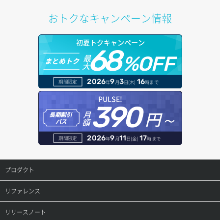
イメージ削除
アタッチ済みポート一覧取得
サブネット削除（ローカルネットワーク用）
プール更新
アカウント情報取得
ドメイン情報削除
おトクなキャンペーン情報
バックアップ詳細一覧取得
イメージ詳細取得
アタッチ済みポート詳細取得
サブネット詳細取得
プール詳細取得
オブジェクトアップロード
ドメイン情報更新
初夏トクキャンペーン
バックアップ詳細取得
アタッチ済みボリューム一覧
セキュリティグループ ルール一覧取得
ヘルスモニタ一覧取得
68
オブジェクトダウンロード
ドメイン情報登録
最
%OFF
まとめトク
ボリュームイメージ保存
大
アタッチ済みボリューム詳細取得
セキュリティグループ ルール作成
ヘルスモニタ作成
オブジェクトバージョン管理
ドメイン詳細取得
2026
9
3
16
期間限定
年
月
日(木)
時まで
ボリュームタイプ一覧取得
コンソールURL発行
セキュリティグループ ルール削除
ヘルスモニタ削除
オブジェクト一覧取得
レコード一覧取得
PULSE!
390
ボリュームタイプ詳細取得
サーバーに紐づくアドレス取得
セキュリティグループ ルール詳細取得
円～
月
ヘルスモニタ更新
オブジェクト削除
長期割引
レコード作成
額
パス
ボリューム一覧取得
サーバーに紐づくアドレス取得（ネットワーク指定）
セキュリティグループ一覧取得
ヘルスモニタ詳細取得
オブジェクト削除予約
レコード削除
2026
9
11
17
期間限定
年
月
日(金)
時まで
ボリューム作成
サーバーに紐づくセキュリティグループ取得
セキュリティグループ作成
メンバー一覧
オブジェクト複製
レコード更新
プロダクト
ボリューム削除
サーバープラン一覧取得
セキュリティグループ削除
メンバー削除
オブジェクト詳細取得
レコード詳細取得
プロダクトトップ
リファレンス
ボリューム更新
サーバープラン変更
セキュリティグループ更新
メンバー更新
コンテナ一覧取得
ConoHa VPS(Ver.3.0)
リファレンストップ
リリースノート
ボリューム詳細一覧取得
サーバープラン詳細一覧取得
セキュリティグループ詳細取得