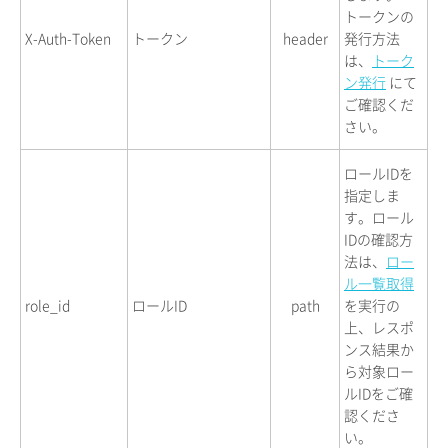
トークンの
X-Auth-Token
トークン
header
発行方法
は、
トーク
ン発行
にて
ご確認くだ
さい。
ロールIDを
指定しま
す。ロール
IDの確認方
法は、
ロー
ル一覧取得
role_id
ロールID
path
を実行の
上、レスポ
ンス結果か
ら対象ロー
ルIDをご確
認くださ
い。