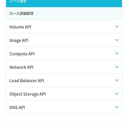
ロール更新
ロール詳細取得
Volume API
スナップショット一覧取得
Image API
スナップショット作成
ISOイメージアップロード
Compute API
スナップショット削除
ISOイメージ作成
ISOイメージ挿入/排出
Network API
スナップショット復元
イメージ一覧取得
SSHキーペア一覧取得
QoSポリシー一覧取得
Load Balancer API
スナップショット詳細一覧取得
イメージ保存使用量取得
SSHキーペア作成
QoSポリシー詳細取得
プール一覧取得
Object Storage API
スナップショット詳細取得（アイテム指定）
イメージ保存容量取得
SSHキーペア削除
サブネット一覧取得
プール作成
Web公開
DNS API
バックアップリストア
イメージ保存容量変更
SSHキーペア詳細取得
サブネット作成（ローカルネットワーク用）
プール削除
アカウント容量設定
ドメイン一覧取得
バックアップ一覧取得