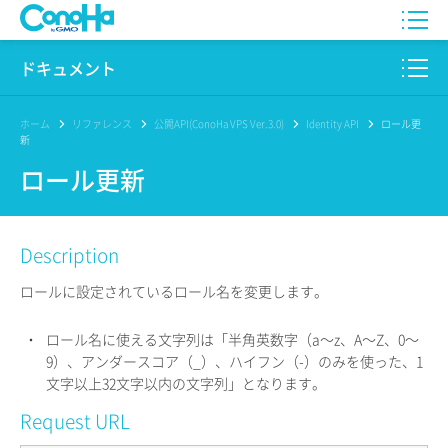
WING
ドキュメント
VPS
このサイトについて
ホーム
リファレンス
公開API(ConoHa VPS Ver.3.0)
Identity API
ロール更
新
for GAME
プロダクト
ロール更新
AI Canvas
リファレンス
Description
Pencil
リリースノート
ロールに設定されているロール名を変更します。
サービス一覧
・
ロール名に使える文字列は「半角英数字（a〜z、A〜Z、0〜
サポート
9）、アンダースコア（_）、ハイフン（-）のみを使った、1
文字以上32文字以内の文字列」となります。
ログイン
Request URL