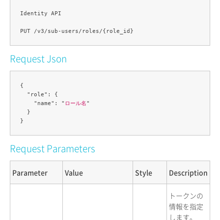
Identity API

Request Json
{

  "role": {

    "name": "
ロール名
"

  }

Request Parameters
Parameter
Value
Style
Description
トークンの
情報を指定
します。