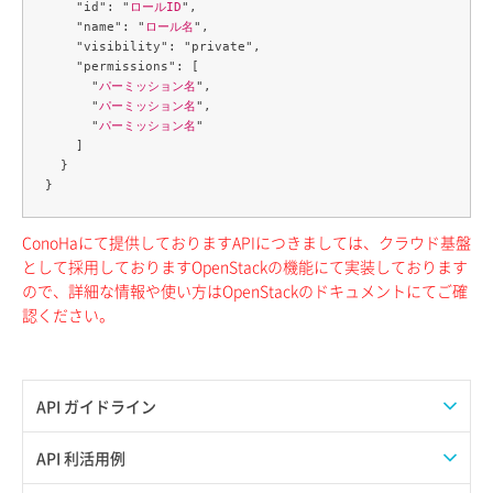
    "id": "
ロールID
",

    "name": "
ロール名
",

    "visibility": "private",

    "permissions": [

      "
パーミッション名
",

      "
パーミッション名
",

      "
パーミッション名
"

    ]

  }

ConoHaにて提供しておりますAPIにつきましては、クラウド基盤
として採用しておりますOpenStackの機能にて実装しております
ので、詳細な情報や使い方はOpenStackのドキュメントにてご確
認ください。
API ガイドライン
APIのご利用について
API 利活用例