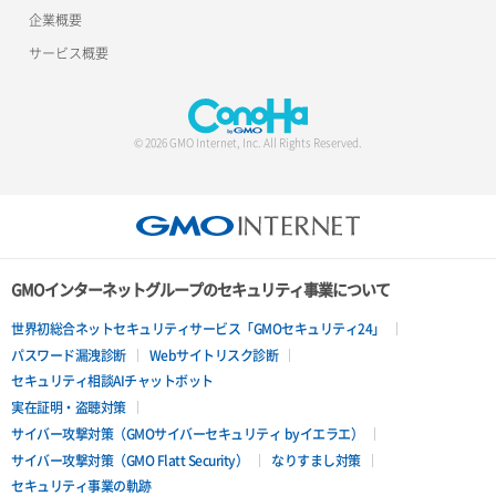
企業概要
サーバー操作（起動/停止/再起動/強制停止）
ロードバランサー追加
サービス概要
サーバー設定切替
サーバー詳細一覧取得
© 2026 GMO Internet, Inc. All Rights Reserved.
サーバー詳細取得
ポートアタッチ
ポートデタッチ
GMOインターネットグループのセキュリティ事業について
ボリュームアタッチ
世界初総合ネットセキュリティサービス「GMOセキュリティ24」
パスワード漏洩診断
Webサイトリスク診断
ボリュームデタッチ
セキュリティ相談AIチャットボット
実在証明・盗聴対策
サイバー攻撃対策（GMOサイバーセキュリティ byイエラエ）
サイバー攻撃対策（GMO Flatt Security）
なりすまし対策
セキュリティ事業の軌跡