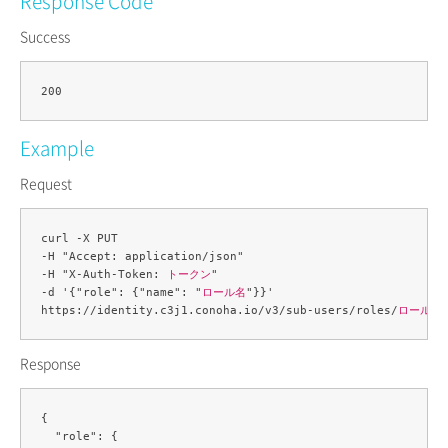
Response Code
Success
Example
Request
curl -X PUT

-H "Accept: application/json" 

-H "X-Auth-Token: 
トークン
" 

-d '{"role": {"name": "
ロール名
"}}' 

https://identity.c3j1.conoha.io/v3/sub-users/roles/
ロールID
Response
{

  "role": {
