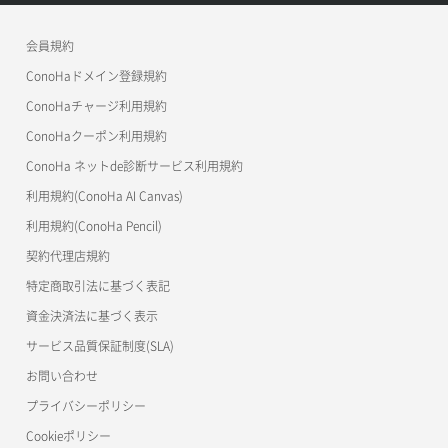
メンバー詳細取得
コンテナ作成
ConoHa VPS(Ver.2.0)
公開API(ConoHa VPS Ver.3.0)
リリースノートトップ
ボリューム詳細取得
サーバープラン詳細取得
ネットワーク一覧取得
会員規約
メンバー追加
コンテナ削除
ConoHa for GAME
MCP Server
ConoHaドメイン登録規約
自動バックアップ有効化
サーバーメタデータ取得
ネットワーク作成（ローカルネットワーク用）
リスナー一覧取得
コンテナ詳細取得
OpenStack CLI
ConoHaチャージ利用規約
自動バックアップ無効化
サーバーメタデータ更新（ネームタグ変更）
ネットワーク削除（ローカルネットワーク用）
リスナー作成
ConoHaクーポン利用規約
Terraform
ラージオブジェクトアップロード(DLO)
ConoHa ネットde診断サービス利用規約
サーバー一覧取得
ネットワーク詳細取得
s3cmd
リスナー削除
ラージオブジェクトアップロード(SLO)
利用規約(ConoHa AI Canvas)
S3Proxy
サーバー作成
ポート一覧取得
リスナー更新
一時的Web公開
利用規約(ConoHa Pencil)
公開API(ConoHa VPS Ver.2.0)
契約代理店規約
サーバー再構築（OS再インストール）
ポート作成（ローカルネットワーク用）
リスナー詳細取得
特定商取引法に基づく表記
サーバー利用状況グラフ（CPU）
ポート作成（追加IP用）
ロードバランサー一覧取得
資金決済法に基づく表示
サービス品質保証制度(SLA)
サーバー利用状況グラフ（ディスクIO）
ポート削除
ロードバランサー削除
お問い合わせ
サーバー利用状況グラフ（トラフィック）
ポート更新
ロードバランサー更新
プライバシーポリシー
Cookieポリシー
サーバー削除
ポート詳細取得
ロードバランサー詳細取得