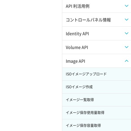
APIのご利用について
API 利活用例
APIでAPIサブユーザーを作成する
コントロールパネル情報
APIでVPSにISOイメージを挿入する
APIユーザーを作成する
Identity API
APIでVPSを作成する
API情報を確認する
Credential一覧取得
Volume API
Credential作成
スナップショット一覧取得
Image API
Credential削除
スナップショット作成
ISOイメージアップロード
Credential詳細取得
スナップショット削除
ISOイメージ作成
サブユーザーからロールを紐づけ解除
スナップショット復元
イメージ一覧取得
サブユーザーにロールを紐づけ
スナップショット詳細一覧取得
イメージ保存使用量取得
サブユーザー一覧取得
スナップショット詳細取得（アイテム
イメージ保存容量取得
指定）