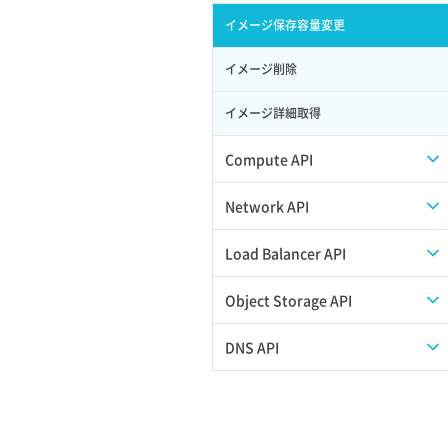
サブユーザー作成
イメージ保存容量変更
バックアップリストア
サブユーザー削除
イメージ削除
バックアップ一覧取得
サブユーザー更新
イメージ詳細取得
バックアップ詳細一覧取得
サブユーザー詳細取得
Compute API
バックアップ詳細取得
トークン発行
ISOイメージ挿入/排出
Network API
ボリュームイメージ保存
パーミッション一覧取得
SSHキーペア一覧取得
QoSポリシー一覧取得
Load Balancer API
ボリュームタイプ一覧取得
ロールからパーミッションを紐づけ解
SSHキーペア作成
QoSポリシー詳細取得
プール一覧取得
Object Storage API
除
ボリュームタイプ詳細取得
SSHキーペア削除
サブネット一覧取得
プール作成
Web公開
ロールにパーミッションを紐づけ
DNS API
ボリューム一覧取得
SSHキーペア詳細取得
サブネット作成（ローカルネットワー
プール削除
アカウント容量設定
ロール一覧取得
ドメイン一覧取得
ボリューム作成
ク用）
アタッチ済みポート一覧取得
プール更新
アカウント情報取得
ロール作成
ドメイン情報削除
ボリューム削除
サブネット削除（ローカルネットワー