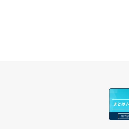
サーバープラン詳細一覧取得
セキュリティグループ詳細取得
メンバー追加
コンテナ削除
サーバープラン詳細取得
ネットワーク一覧取得
リスナー一覧取得
コンテナ詳細取得
サーバーメタデータ取得
ネットワーク作成（ローカルネットワ
リスナー作成
ラージオブジェクトアップロード(DLO)
ーク用）
サーバーメタデータ更新（ネームタグ
リスナー削除
ラージオブジェクトアップロード(SLO)
変更）
ネットワーク削除（ローカルネットワ
ーク用）
リスナー更新
一時的Web公開
サーバー一覧取得
ネットワーク詳細取得
リスナー詳細取得
サーバー作成
ポート一覧取得
ロードバランサー一覧取得
サーバー再構築（OS再インストール）
ポート作成（ローカルネットワーク
ロードバランサー削除
用）
サーバー利用状況グラフ（CPU）
まとめ
ロードバランサー更新
ポート作成（追加IP用）
サーバー利用状況グラフ（ディスク
IO）
期間限
ロードバランサー詳細取得
ポート削除
サーバー利用状況グラフ（トラフィッ