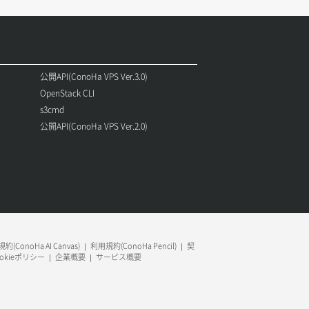
公開API(ConoHa VPS Ver.3.0)
OpenStack CLI
s3cmd
公開API(ConoHa VPS Ver.2.0)
約(ConoHa AI Canvas)
利用規約(ConoHa Pencil)
契
ookieポリシー
企業概要
サービス概要