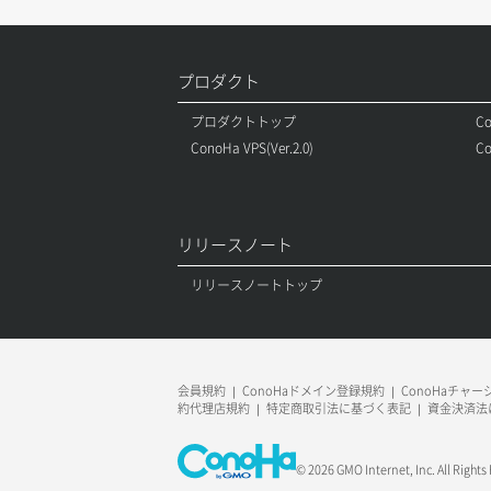
ロードバランサー追加
ク）
ポート更新
サーバー削除
ポート詳細取得
プロダクト
サーバー操作（起動/停止/再起動/強制
プロダクトトップ
Co
停止）
ConoHa VPS(Ver.2.0)
Co
サーバー設定切替
サーバー詳細一覧取得
リリースノート
サーバー詳細取得
リリースノートトップ
ポートアタッチ
ポートデタッチ
会員規約
ConoHaドメイン登録規約
ConoHaチャ
約代理店規約
特定商取引法に基づく表記
資金決済法
ボリュームアタッチ
ボリュームデタッチ
© 2026 GMO Internet, Inc. All Rights