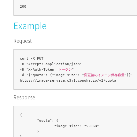
Example
Request
curl -X PUT 

-H "Accept: application/json" 

-H "X-Auth-Token: 
トークン
" 

-d '{"quota": {"image_size": "
変更後のイメージ保存容量
"}}' 

Response
{

	"quota": {

		"image_size": "550GB"

	}
