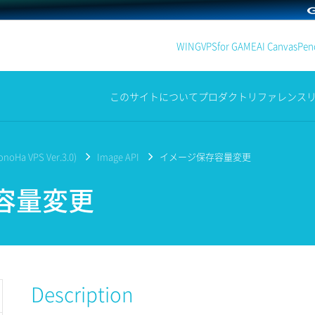
WING
VPS
for GAME
AI Canvas
Penc
このサイトについて
プロダクト
リファレンス
noHa VPS Ver.3.0)
Image API
イメージ保存容量変更
容量変更
Description