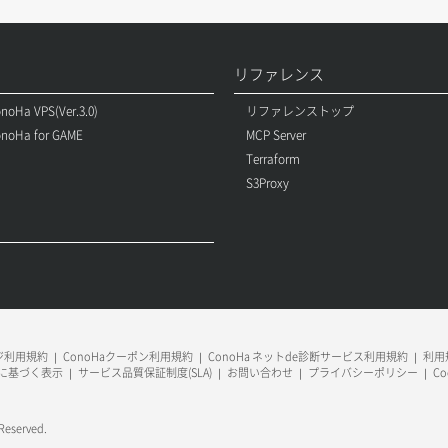
リファレンス
noHa VPS(Ver.3.0)
リファレンストップ
noHa for GAME
MCP Server
Terraform
S3Proxy
ージ利用規約
ConoHaクーポン利用規約
ConoHa ネットde診断サービス利用規約
利用規
に基づく表示
サービス品質保証制度(SLA)
お問い合わせ
プライバシーポリシー
C
 Reserved.