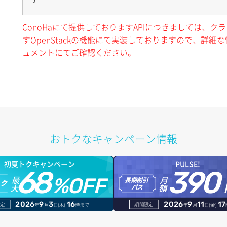
ConoHaにて提供しておりますAPIにつきましては、
すOpenStackの機能にて実装しておりますので、詳細な情
ュメントにてご確認ください。
おトクなキャンペーン情報
初夏トクキャンペーン
PULSE!
68
390
最
月
%OFF
長期割引
トク
大
額
パス
2026
9
3
16
2026
9
11
17
定
期間限定
年
月
日(木)
時まで
年
月
日(金)