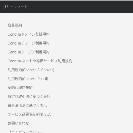
ConoHa VPS(Ver.3.0)
リファレンストップ
リリースノート
サーバープラン詳細一覧取得
セキュリティグループ詳細取得
メンバー詳細取得
コンテナ作成
ConoHa VPS(Ver.2.0)
公開API(ConoHa VPS Ver.3.0)
リリースノートトップ
サーバープラン詳細取得
ネットワーク一覧取得
会員規約
メンバー追加
コンテナ削除
ConoHa for GAME
MCP Server
ConoHaドメイン登録規約
サーバーメタデータ取得
ネットワーク作成（ローカルネットワーク用）
リスナー一覧取得
コンテナ詳細取得
OpenStack CLI
ConoHaチャージ利用規約
サーバーメタデータ更新（ネームタグ変更）
ネットワーク削除（ローカルネットワーク用）
リスナー作成
ConoHaクーポン利用規約
Terraform
ラージオブジェクトアップロード(DLO)
ConoHa ネットde診断サービス利用規約
サーバー一覧取得
ネットワーク詳細取得
s3cmd
リスナー削除
ラージオブジェクトアップロード(SLO)
利用規約(ConoHa AI Canvas)
S3Proxy
サーバー作成
ポート一覧取得
リスナー更新
一時的Web公開
利用規約(ConoHa Pencil)
公開API(ConoHa VPS Ver.2.0)
契約代理店規約
サーバー再構築（OS再インストール）
ポート作成（ローカルネットワーク用）
リスナー詳細取得
特定商取引法に基づく表記
サーバー利用状況グラフ（CPU）
ポート作成（追加IP用）
ロードバランサー一覧取得
資金決済法に基づく表示
サービス品質保証制度(SLA)
サーバー利用状況グラフ（ディスクIO）
ポート削除
ロードバランサー削除
お問い合わせ
サーバー利用状況グラフ（トラフィック）
ポート更新
ロードバランサー更新
プライバシーポリシー