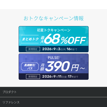
サブネット作成（ローカルネットワーク用）
プール削除
アカウント容量設定
ドメイン一覧取得
ロール作成
ボリューム削除
アタッチ済みポート一覧取得
サブネット削除（ローカルネットワーク用）
プール更新
アカウント情報取得
ドメイン情報削除
おトクなキャンペーン情報
ロール削除
ボリューム更新
アタッチ済みポート詳細取得
サブネット詳細取得
プール詳細取得
オブジェクトアップロード
ドメイン情報更新
ロール更新
初夏トクキャンペーン
ボリューム詳細一覧取得
アタッチ済みボリューム一覧
セキュリティグループ ルール一覧取得
ヘルスモニタ一覧取得
68
オブジェクトダウンロード
ドメイン情報登録
最
%OFF
まとめトク
ロール詳細取得
ボリューム詳細取得
大
アタッチ済みボリューム詳細取得
セキュリティグループ ルール作成
ヘルスモニタ作成
オブジェクトバージョン管理
ドメイン詳細取得
2026
9
3
16
期間限定
年
月
日(木)
時まで
自動バックアップ有効化
コンソールURL発行
セキュリティグループ ルール削除
ヘルスモニタ削除
オブジェクト一覧取得
レコード一覧取得
PULSE!
390
自動バックアップ無効化
サーバーに紐づくアドレス取得
セキュリティグループ ルール詳細取得
円～
月
ヘルスモニタ更新
オブジェクト削除
長期割引
レコード作成
額
パス
サーバーに紐づくアドレス取得（ネットワーク指定）
セキュリティグループ一覧取得
ヘルスモニタ詳細取得
オブジェクト削除予約
レコード削除
2026
9
11
17
期間限定
年
月
日(金)
時まで
サーバーに紐づくセキュリティグループ取得
セキュリティグループ作成
メンバー一覧
オブジェクト複製
レコード更新
プロダクト
サーバープラン一覧取得
セキュリティグループ削除
メンバー削除
オブジェクト詳細取得
レコード詳細取得
プロダクトトップ
リファレンス
サーバープラン変更
セキュリティグループ更新
メンバー更新
コンテナ一覧取得