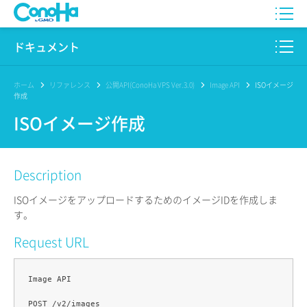
WING
ドキュメント
VPS
このサイトについて
ホーム
リファレンス
公開API(ConoHa VPS Ver.3.0)
Image API
ISOイメージ
作成
for GAME
プロダクト
ISOイメージ作成
AI Canvas
リファレンス
Description
Pencil
リリースノート
ISOイメージをアップロードするためのイメージIDを作成しま
サービス一覧
す。
Request URL
サポート
ログイン
Image API
