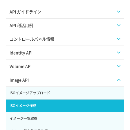
API ガイドライン
APIのご利用について
API 利活用例
APIでAPIサブユーザーを作成する
コントロールパネル情報
APIでVPSにISOイメージを挿入する
APIユーザーを作成する
Identity API
APIでVPSを作成する
API情報を確認する
Credential一覧取得
Volume API
Credential作成
スナップショット一覧取得
Image API
Credential削除
スナップショット作成
ISOイメージアップロード
Credential詳細取得
スナップショット削除
ISOイメージ作成
サブユーザーからロールを紐づけ解除
スナップショット復元
イメージ一覧取得
サブユーザーにロールを紐づけ