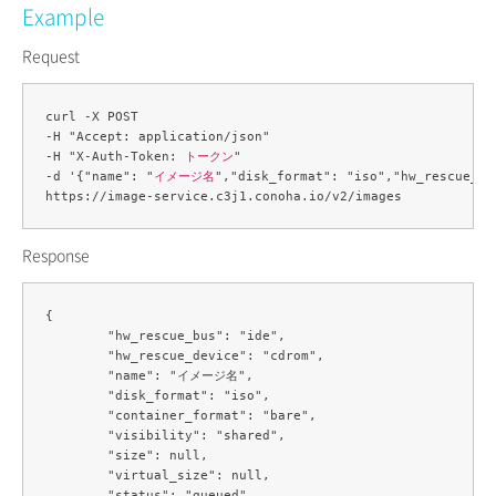
Example
Request
curl -X POST 

-H "Accept: application/json" 

-H "X-Auth-Token: 
トークン
" 

-d '{"name": "
イメージ名
","disk_format": "iso","hw_rescue_bu
Response
{

	"hw_rescue_bus": "ide",

	"hw_rescue_device": "cdrom",

	"name": "イメージ名",

	"disk_format": "iso",

	"container_format": "bare",

	"visibility": "shared",

	"size": null,

	"virtual_size": null,

	"status": "queued",
