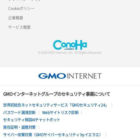
Cookieポリシー
サーバー削除
ポート詳細取得
ロードバランサー詳細取得
企業概要
サーバー操作（起動/停止/再起動/強制停止）
ロードバランサー追加
サービス概要
サーバー設定切替
サーバー詳細一覧取得
© 2026 GMO Internet, Inc. All Rights Reserved.
サーバー詳細取得
ポートアタッチ
ポートデタッチ
GMOインターネットグループのセキュリティ事業について
ボリュームアタッチ
世界初総合ネットセキュリティサービス「GMOセキュリティ24」
パスワード漏洩診断
Webサイトリスク診断
ボリュームデタッチ
セキュリティ相談AIチャットボット
実在証明・盗聴対策
サイバー攻撃対策（GMOサイバーセキュリティ byイエラエ）