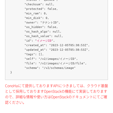
	"checksum": null,

	"protected": false,

	"min_ram": 0,

	"min_disk": 0,

	"owner": "テナントID",

	"os_hidden": false,

	"os_hash_algo": null,

	"os_hash_value": null,

	"id": "
イメージID
",

	"created_at": "2023-12-05T05:38:53Z",

	"updated_at": "2023-12-05T05:38:53Z",

	"tags": [],

	"self": "/v2/images/イメージID",

	"file": "/v2/images/イメージID/file",

	"schema": "/v2/schemas/image"

ConoHaにて提供しておりますAPIにつきましては、クラウド基盤
として採用しておりますOpenStackの機能にて実装しております
ので、詳細な情報や使い方はOpenStackのドキュメントにてご確
認ください。