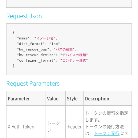
Request Json
{

  "name": "
イメージ名
",

  "disk_format": "iso",

  "hw_rescue_bus": "
バスの種類
",

  "hw_rescue_device": "
デバイスの種類
",

  "container_format": "
コンテナー形式
"

Request Parameters
Parameter
Value
Style
Description
トークンの情報を指定
します。
トーク
X-Auth-Token
header
トークンの発行方法
ン
は、
トークン発行
にて