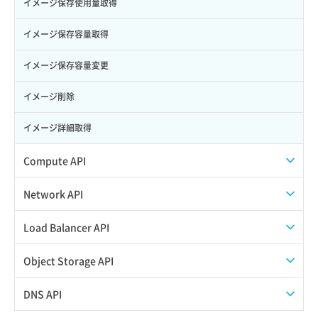
スナップショット詳細一覧取得
イメージ保存使用量取得
サブユーザー一覧取得
スナップショット詳細取得（アイテム指定）
イメージ保存容量取得
サブユーザー作成
バックアップリストア
イメージ保存容量変更
サブユーザー削除
バックアップ一覧取得
イメージ削除
サブユーザー更新
バックアップ詳細一覧取得
イメージ詳細取得
サブユーザー詳細取得
バックアップ詳細取得
Compute API
トークン発行
ボリュームイメージ保存
ISOイメージ挿入/排出
Network API
パーミッション一覧取得
ボリュームタイプ一覧取得
SSHキーペア一覧取得
QoSポリシー一覧取得
Load Balancer API
ロールからパーミッションを紐づけ解除
ボリュームタイプ詳細取得
SSHキーペア作成
QoSポリシー詳細取得
プール一覧取得
Object Storage API
ロールにパーミッションを紐づけ
ボリューム一覧取得
SSHキーペア削除
サブネット一覧取得
プール作成
Web公開
DNS API
ロール一覧取得
ボリューム作成
SSHキーペア詳細取得