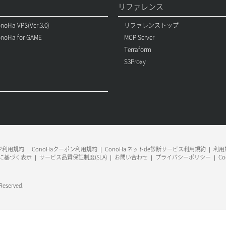
リファレンス
noHa VPS(Ver.3.0)
リファレンストップ
noHa for GAME
MCP Server
Terraform
S3Proxy
ージ利用規約
ConoHaクーポン利用規約
ConoHa ネットde診断サービス利用規約
利用規
に基づく表示
サービス品質保証制度(SLA)
お問い合わせ
プライバシーポリシー
C
 Reserved.