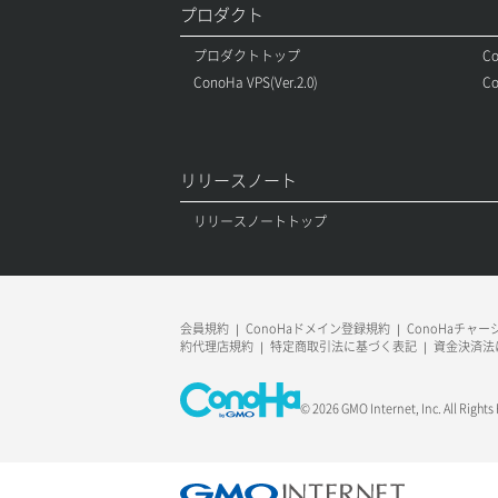
プロダクト
プロダクトトップ
Co
ConoHa VPS(Ver.2.0)
Co
リリースノート
リリースノートトップ
会員規約
ConoHaドメイン登録規約
ConoHaチャ
約代理店規約
特定商取引法に基づく表記
資金決済法
© 2026 GMO Internet, Inc. All Rights