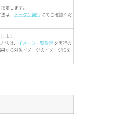
を指定します。
方法は、
トークン発行
にてご確認くだ
定します。
認方法は、
イメージ一覧取得
を実行の
果から対象イメージのイメージIDを
。