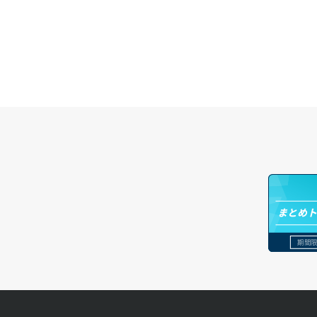
ロードバランサー追加
ク）
ポート更新
サーバー削除
ポート詳細取得
サーバー操作（起動/停止/再起動/強制
停止）
サーバー設定切替
サーバー詳細一覧取得
サーバー詳細取得
ポートアタッチ
まとめ
ポートデタッチ
期間限
ボリュームアタッチ
ボリュームデタッチ