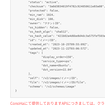
	"status": "active",

	"checksum": "3a0d3834019f4782c924050611e83a08",

	"protected": false,

	"min_ram": 1024,

	"min_disk": 100,

	"owner": "テナントID",

	"os_hidden": false,

	"os_hash_algo": "sha512",

	"os_hash_value": "421b02a4d6be8d4dc3a575fef503a6289c782029cecd707e542f85431d6929ca97ec3a3f1d826b99f7f33bb3f48fe571b32e6188a2d172ca4ebf2d444a12870a",

	"id": "イメージID",

	"created_at": "2023-10-25T09:55:09Z",

	"updated_at": "2023-11-22T03:06:57Z",

	"tags": [

		"display_order=150",

		"service_type=vps",

		"dst_name=Ubuntu",

		"dst_version=22.04"

	],

	"self": "/v2/images/イメージID",

	"file": "/v2/images/イメージID/file",

	"schema": "/v2/schemas/image"

ConoHaにて提供しておりますAPIにつきましては、