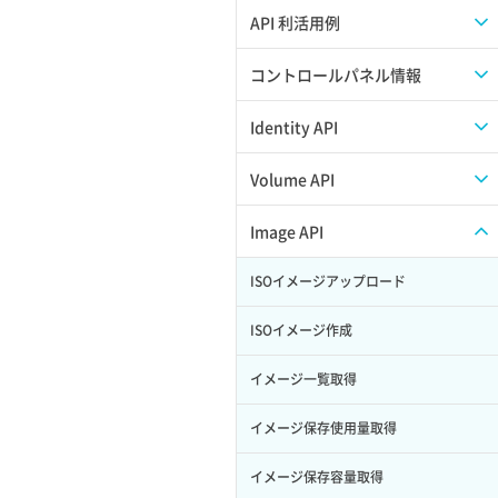
APIのご利用について
API 利活用例
APIでAPIサブユーザーを作成する
コントロールパネル情報
APIでVPSにISOイメージを挿入する
APIユーザーを作成する
Identity API
APIでVPSを作成する
API情報を確認する
Credential一覧取得
Volume API
Credential作成
スナップショット一覧取得
Image API
Credential削除
スナップショット作成
ISOイメージアップロード
Credential詳細取得
スナップショット削除
ISOイメージ作成
サブユーザーからロールを紐づけ解除
スナップショット復元
イメージ一覧取得
サブユーザーにロールを紐づけ
スナップショット詳細一覧取得
イメージ保存使用量取得
サブユーザー一覧取得
スナップショット詳細取得（アイテム
イメージ保存容量取得
指定）