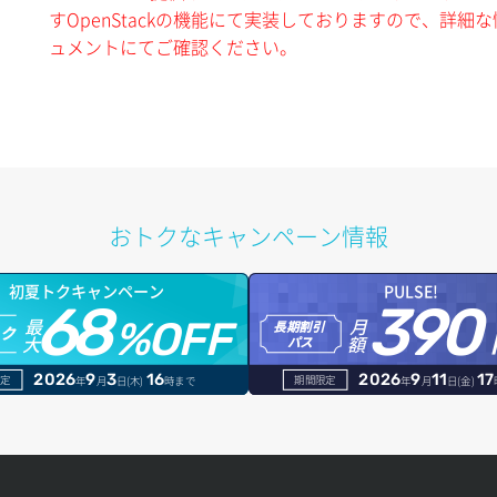
すOpenStackの機能にて実装しておりますので、詳細な情
ュメントにてご確認ください。
おトクなキャンペーン情報
初夏トクキャンペーン
PULSE!
68
390
最
月
%OFF
長期割引
トク
大
額
パス
2026
9
3
16
2026
9
11
17
定
期間限定
年
月
日(木)
時まで
年
月
日(金)