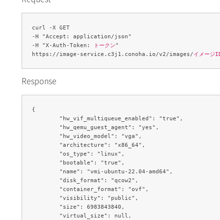
curl -X GET 

-H "Accept: application/json" 

-H "X-Auth-Token: 
トークン
" 

https://image-service.c3j1.conoha.io/v2/images/
イメージI
Response
{

	"hw_vif_multiqueue_enabled": "true",

	"hw_qemu_guest_agent": "yes",

	"hw_video_model": "vga",

	"architecture": "x86_64",

	"os_type": "linux",

	"bootable": "true",

	"name": "vmi-ubuntu-22.04-amd64",

	"disk_format": "qcow2",

	"container_format": "ovf",

	"visibility": "public",

	"size": 6983843840,

	"virtual_size": null,
