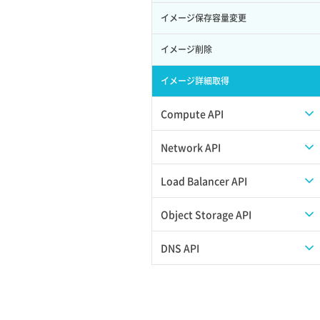
サブユーザー作成
イメージ保存容量変更
バックアップリストア
サブユーザー削除
イメージ削除
バックアップ一覧取得
サブユーザー更新
イメージ詳細取得
バックアップ詳細一覧取得
サブユーザー詳細取得
Compute API
バックアップ詳細取得
トークン発行
ISOイメージ挿入/排出
Network API
ボリュームイメージ保存
パーミッション一覧取得
SSHキーペア一覧取得
QoSポリシー一覧取得
Load Balancer API
ボリュームタイプ一覧取得
ロールからパーミッションを紐づけ解
SSHキーペア作成
QoSポリシー詳細取得
プール一覧取得
Object Storage API
除
ボリュームタイプ詳細取得
SSHキーペア削除
サブネット一覧取得
プール作成
Web公開
ロールにパーミッションを紐づけ
DNS API
ボリューム一覧取得
SSHキーペア詳細取得
サブネット作成（ローカルネットワー
プール削除
アカウント容量設定
ロール一覧取得
ドメイン一覧取得
ボリューム作成
ク用）
アタッチ済みポート一覧取得
プール更新
アカウント情報取得
ロール作成
ドメイン情報削除
ボリューム削除
サブネット削除（ローカルネットワー