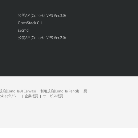
公開API(ConoHa VPS Ver.3.0)
OpenStack CLI
s3cmd
公開API(ConoHa VPS Ver.2.0)
約(ConoHa AI Canvas)
利用規約(ConoHa Pencil)
契
ookieポリシー
企業概要
サービス概要