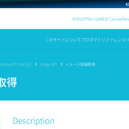
WING
VPS
for GAME
AI Canvas
Penc
このサイトについて
プロダクト
リファレンス
noHa VPS Ver.3.0)
Image API
イメージ詳細取得
取得
Description