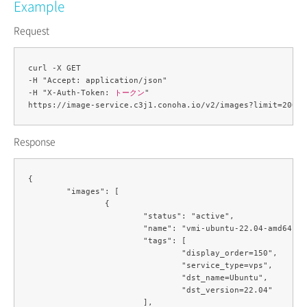
Example
Request
curl -X GET 

-H "Accept: application/json" 

-H "X-Auth-Token: 
トークン
" 

Response
{

	"images": [

		{

			"status": "active",

			"name": "vmi-ubuntu-22.04-amd64",

			"tags": [

				"display_order=150",

				"service_type=vps",

				"dst_name=Ubuntu",

				"dst_version=22.04"

			],
