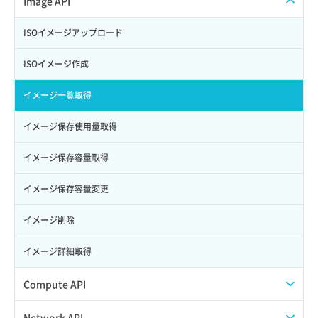
Image API
Credential削除
スナップショット作成
ISOイメージアップロード
Credential詳細取得
スナップショット削除
ISOイメージ作成
サブユーザーからロールを紐づけ解除
スナップショット復元
イメージ一覧取得
サブユーザーにロールを紐づけ
スナップショット詳細一覧取得
イメージ保存使用量取得
サブユーザー一覧取得
スナップショット詳細取得（アイテム指定）
イメージ保存容量取得
サブユーザー作成
バックアップリストア
イメージ保存容量変更
サブユーザー削除
バックアップ一覧取得
イメージ削除
サブユーザー更新
バックアップ詳細一覧取得
イメージ詳細取得
サブユーザー詳細取得
バックアップ詳細取得
Compute API
トークン発行
ボリュームイメージ保存
ISOイメージ挿入/排出
Network API