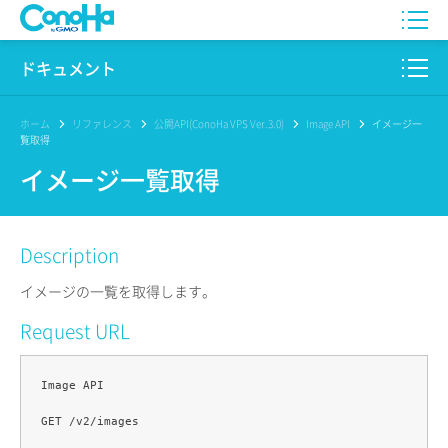
WING
ドキュメント
VPS
このサイトについて
ホーム
リファレンス
公開API(ConoHa VPS Ver.3.0)
Image API
イメージ一
覧取得
for GAME
プロダクト
イメージ一覧取得
AI Canvas
リファレンス
Description
Pencil
リリースノート
イメージの一覧を取得します。
サービス一覧
Request URL
サポート
Image API

ログイン