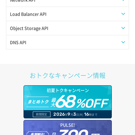
パーミッション一覧取得
ボリュームタイプ一覧取得
SSHキーペア一覧取得
QoSポリシー一覧取得
Load Balancer API
ロールからパーミッションを紐づけ解除
ボリュームタイプ詳細取得
SSHキーペア作成
QoSポリシー詳細取得
プール一覧取得
Object Storage API
ロールにパーミッションを紐づけ
ボリューム一覧取得
SSHキーペア削除
サブネット一覧取得
プール作成
Web公開
DNS API
ロール一覧取得
ボリューム作成
SSHキーペア詳細取得
サブネット作成（ローカルネットワーク用）
プール削除
アカウント容量設定
ドメイン一覧取得
ロール作成
ボリューム削除
アタッチ済みポート一覧取得
サブネット削除（ローカルネットワーク用）
プール更新
アカウント情報取得
ドメイン情報削除
おトクなキャンペーン情報
ロール削除
ボリューム更新
アタッチ済みポート詳細取得
サブネット詳細取得
プール詳細取得
オブジェクトアップロード
ドメイン情報更新
ロール更新
初夏トクキャンペーン
ボリューム詳細一覧取得
アタッチ済みボリューム一覧
セキュリティグループ ルール一覧取得
ヘルスモニタ一覧取得
68
オブジェクトダウンロード
ドメイン情報登録
最
%OFF
まとめトク
ロール詳細取得
ボリューム詳細取得
大
アタッチ済みボリューム詳細取得
セキュリティグループ ルール作成
ヘルスモニタ作成
オブジェクトバージョン管理
ドメイン詳細取得
2026
9
3
16
期間限定
年
月
日(木)
時まで
自動バックアップ有効化
コンソールURL発行
セキュリティグループ ルール削除
ヘルスモニタ削除
オブジェクト一覧取得
レコード一覧取得
PULSE!
自動バックアップ無効化
サーバーに紐づくアドレス取得
セキュリティグループ ルール詳細取得
月
ヘルスモニタ更新
オブジェクト削除
長期割引