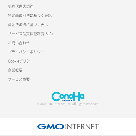
公開API(ConoHa VPS Ver.2.0)
契約代理店規約
サーバー再構築（OS再インストール）
ポート作成（ローカルネットワーク用）
リスナー詳細取得
特定商取引法に基づく表記
サーバー利用状況グラフ（CPU）
ポート作成（追加IP用）
ロードバランサー一覧取得
資金決済法に基づく表示
サービス品質保証制度(SLA)
サーバー利用状況グラフ（ディスクIO）
ポート削除
ロードバランサー削除
お問い合わせ
サーバー利用状況グラフ（トラフィック）
ポート更新
ロードバランサー更新
プライバシーポリシー
Cookieポリシー
サーバー削除
ポート詳細取得
ロードバランサー詳細取得
企業概要
サーバー操作（起動/停止/再起動/強制停止）
ロードバランサー追加
サービス概要
サーバー設定切替
サーバー詳細一覧取得
© 2026 GMO Internet, Inc. All Rights Reserved.
サーバー詳細取得
ポートアタッチ