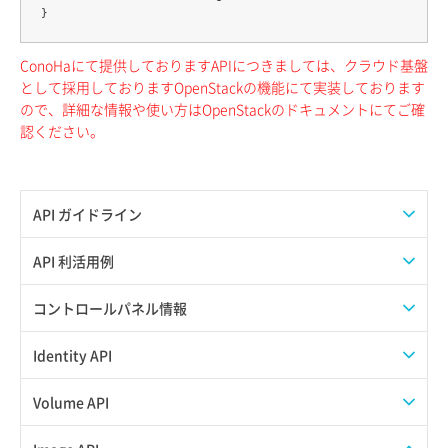
ConoHaにて提供しておりますAPIにつきましては、クラウド基盤
として採用しておりますOpenStackの機能にて実装しております
ので、詳細な情報や使い方はOpenStackのドキュメントにてご確
認ください。
API ガイドライン
APIのご利用について
API 利活用例
APIでAPIサブユーザーを作成する
コントロールパネル情報
APIでVPSにISOイメージを挿入する
APIユーザーを作成する
Identity API
APIでVPSを作成する
API情報を確認する
Credential一覧取得
Volume API
Credential作成
スナップショット一覧取得