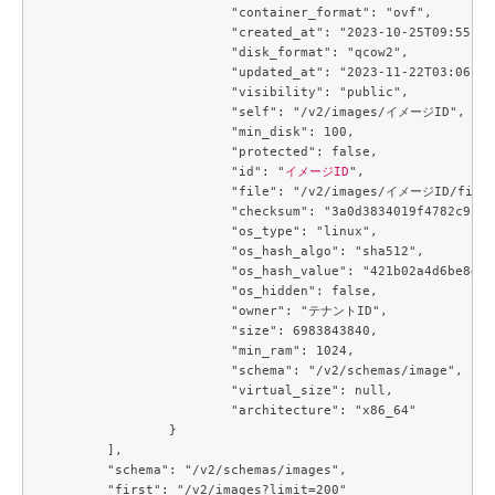
			"container_format": "ovf",

			"created_at": "2023-10-25T09:55:09Z",

			"disk_format": "qcow2",

			"updated_at": "2023-11-22T03:06:57Z",

			"visibility": "public",

			"self": "/v2/images/イメージID",

			"min_disk": 100,

			"protected": false,

			"id": "
イメージID
",

			"file": "/v2/images/イメージID/file",

			"checksum": "3a0d3834019f4782c924050611e83a08",

			"os_type": "linux",

			"os_hash_algo": "sha512",

			"os_hash_value": "421b02a4d6be8d4dc3a575fef503a6289c782029cecd707e542f85431d6929ca97ec3a3f1d826b99f7f33bb3f48fe571b32e6188a2d172ca4ebf2d444a12870a",

			"os_hidden": false,

			"owner": "テナントID",

			"size": 6983843840,

			"min_ram": 1024,

			"schema": "/v2/schemas/image",

			"virtual_size": null,

			"architecture": "x86_64"

		}

	],

	"schema": "/v2/schemas/images",

	"first": "/v2/images?limit=200"
