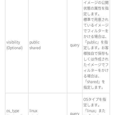
イメージの公開
状態の属性を指
定します。
標準で用意され
ているイメージ
でフィルターを
かける場合は、
visibility
public
「public」を指
query
(Optional)
shared
定します。お客
様独自で保存も
しくは作成され
たイメージでフ
ィルターをかけ
る場合は、
「shared」を
指定します。
OSタイプを指
定します。
os_type
linux
「linux」また
query