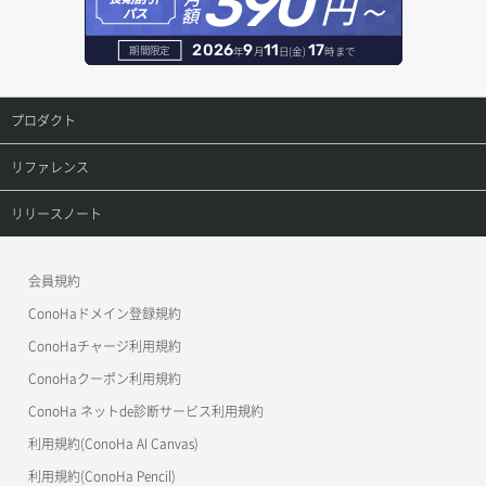
390
円～
レコード作成
額
パス
サーバーに紐づくアドレス取得（ネットワーク指定）
セキュリティグループ一覧取得
ヘルスモニタ詳細取得
オブジェクト削除予約
レコード削除
2026
9
11
17
期間限定
年
月
日(金)
時まで
サーバーに紐づくセキュリティグループ取得
セキュリティグループ作成
メンバー一覧
オブジェクト複製
レコード更新
プロダクト
サーバープラン一覧取得
セキュリティグループ削除
メンバー削除
オブジェクト詳細取得
レコード詳細取得
プロダクトトップ
リファレンス
サーバープラン変更
セキュリティグループ更新
メンバー更新
コンテナ一覧取得
ConoHa VPS(Ver.3.0)
リファレンストップ
リリースノート
サーバープラン詳細一覧取得
セキュリティグループ詳細取得
メンバー詳細取得
コンテナ作成
ConoHa VPS(Ver.2.0)
公開API(ConoHa VPS Ver.3.0)
リリースノートトップ
サーバープラン詳細取得
ネットワーク一覧取得
会員規約
メンバー追加
コンテナ削除
ConoHa for GAME
MCP Server
ConoHaドメイン登録規約
サーバーメタデータ取得
ネットワーク作成（ローカルネットワーク用）
リスナー一覧取得
コンテナ詳細取得
OpenStack CLI
ConoHaチャージ利用規約
サーバーメタデータ更新（ネームタグ変更）
ネットワーク削除（ローカルネットワーク用）
リスナー作成
ConoHaクーポン利用規約
Terraform
ラージオブジェクトアップロード(DLO)
ConoHa ネットde診断サービス利用規約
サーバー一覧取得
ネットワーク詳細取得
s3cmd
リスナー削除
ラージオブジェクトアップロード(SLO)
利用規約(ConoHa AI Canvas)
S3Proxy
サーバー作成
ポート一覧取得
リスナー更新
一時的Web公開
利用規約(ConoHa Pencil)