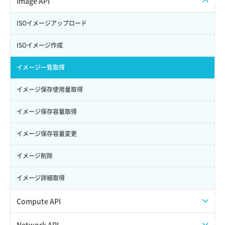
Image API
Credential削除
スナップショット作成
ISOイメージアップロード
Credential詳細取得
スナップショット削除
ISOイメージ作成
サブユーザーからロールを紐づけ解除
スナップショット復元
イメージ一覧取得
サブユーザーにロールを紐づけ
スナップショット詳細一覧取得
イメージ保存使用量取得
サブユーザー一覧取得
スナップショット詳細取得（アイテム指定）
イメージ保存容量取得
サブユーザー作成
バックアップリストア
イメージ保存容量変更
サブユーザー削除
バックアップ一覧取得
イメージ削除
サブユーザー更新
バックアップ詳細一覧取得
イメージ詳細取得
サブユーザー詳細取得
バックアップ詳細取得
Compute API
トークン発行
ボリュームイメージ保存
ISOイメージ挿入/排出
Network API