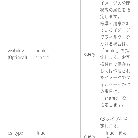
イメージの公開
状態の属性を指
定します。
標準で用意され
ているイメージ
でフィルターを
かける場合は、
visibility
public
「public」を指
query
(Optional)
shared
定します。お客
様独自で保存も
しくは作成され
たイメージでフ
ィルターをかけ
る場合は、
「shared」を
指定します。
OSタイプを指
定します。
os_type
linux
「linux」また
query