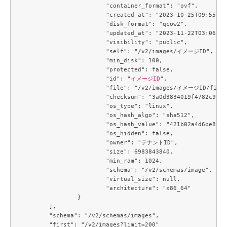
			"container_format": "ovf",

			"created_at": "2023-10-25T09:55:09Z",

			"disk_format": "qcow2",

			"updated_at": "2023-11-22T03:06:57Z",

			"visibility": "public",

			"self": "/v2/images/イメージID",

			"min_disk": 100,

			"protected": false,

			"id": "
イメージID
",

			"file": "/v2/images/イメージID/file",

			"checksum": "3a0d3834019f4782c924050611e83a08",

			"os_type": "linux",

			"os_hash_algo": "sha512",

			"os_hash_value": "421b02a4d6be8d4dc3a575fef503a6289c782029cecd707e542f85431d6929ca97ec3a3f1d826b99f7f33bb3f48fe571b32e6188a2d172ca4ebf2d444a12870a",

			"os_hidden": false,

			"owner": "テナントID",

			"size": 6983843840,

			"min_ram": 1024,

			"schema": "/v2/schemas/image",

			"virtual_size": null,

			"architecture": "x86_64"

		}

	],

	"schema": "/v2/schemas/images",

	"first": "/v2/images?limit=200"
