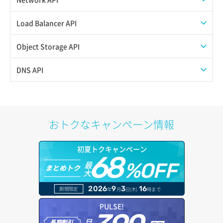
パーミッション一覧取得
ボリュームタイプ一覧取得
SSHキーペア一覧取得
QoSポリシー一覧取得
Load Balancer API
ロールからパーミッションを紐づけ解除
ボリュームタイプ詳細取得
SSHキーペア作成
QoSポリシー詳細取得
プール一覧取得
Object Storage API
ロールにパーミッションを紐づけ
ボリューム一覧取得
SSHキーペア削除
サブネット一覧取得
プール作成
Web公開
DNS API
ロール一覧取得
ボリューム作成
SSHキーペア詳細取得
サブネット作成（ローカルネットワーク用）
プール削除
アカウント容量設定
ドメイン一覧取得
ロール作成
ボリューム削除
アタッチ済みポート一覧取得
サブネット削除（ローカルネットワーク用）
プール更新
アカウント情報取得
ドメイン情報削除
おトクなキャンペーン情報
ロール削除
ボリューム更新
アタッチ済みポート詳細取得
サブネット詳細取得
プール詳細取得
オブジェクトアップロード
ドメイン情報更新
ロール更新
初夏トクキャンペーン
ボリューム詳細一覧取得
アタッチ済みボリューム一覧
セキュリティグループ ルール一覧取得
ヘルスモニタ一覧取得
68
オブジェクトダウンロード
ドメイン情報登録
最
%OFF
まとめトク
ロール詳細取得
ボリューム詳細取得
大
アタッチ済みボリューム詳細取得
セキュリティグループ ルール作成
ヘルスモニタ作成
オブジェクトバージョン管理
ドメイン詳細取得
2026
9
3
16
期間限定
年
月
日(木)
時まで
自動バックアップ有効化
コンソールURL発行
セキュリティグループ ルール削除
ヘルスモニタ削除
オブジェクト一覧取得
レコード一覧取得
PULSE!
自動バックアップ無効化
サーバーに紐づくアドレス取得
セキュリティグループ ルール詳細取得
月
ヘルスモニタ更新
オブジェクト削除
長期割引