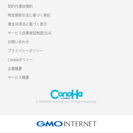
公開API(ConoHa VPS Ver.2.0)
契約代理店規約
サーバー再構築（OS再インストール）
ポート作成（ローカルネットワーク用）
リスナー詳細取得
特定商取引法に基づく表記
サーバー利用状況グラフ（CPU）
ポート作成（追加IP用）
ロードバランサー一覧取得
資金決済法に基づく表示
サービス品質保証制度(SLA)
サーバー利用状況グラフ（ディスクIO）
ポート削除
ロードバランサー削除
お問い合わせ
サーバー利用状況グラフ（トラフィック）
ポート更新
ロードバランサー更新
プライバシーポリシー
Cookieポリシー
サーバー削除
ポート詳細取得
ロードバランサー詳細取得
企業概要
サーバー操作（起動/停止/再起動/強制停止）
ロードバランサー追加
サービス概要
サーバー設定切替
サーバー詳細一覧取得
© 2026 GMO Internet, Inc. All Rights Reserved.
サーバー詳細取得
ポートアタッチ