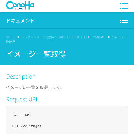
WING
ドキュメント
VPS
このサイトについて
ホーム
リファレンス
公開API(ConoHa VPS Ver.3.0)
Image API
イメージ一
覧取得
for GAME
プロダクト
イメージ一覧取得
AI Canvas
リファレンス
Description
Pencil
リリースノート
イメージの一覧を取得します。
サービス一覧
Request URL
サポート
Image API

ログイン