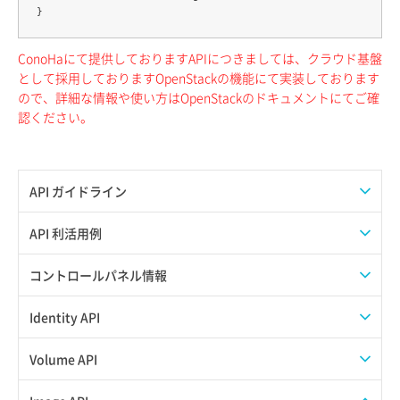
ConoHaにて提供しておりますAPIにつきましては、クラウド基盤
として採用しておりますOpenStackの機能にて実装しております
ので、詳細な情報や使い方はOpenStackのドキュメントにてご確
認ください。
API ガイドライン
APIのご利用について
API 利活用例
APIでAPIサブユーザーを作成する
コントロールパネル情報
APIでVPSにISOイメージを挿入する
APIユーザーを作成する
Identity API
APIでVPSを作成する
API情報を確認する
Credential一覧取得
Volume API
Credential作成
スナップショット一覧取得