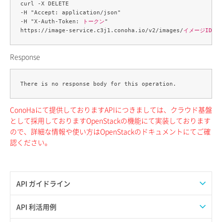
curl -X DELETE 

-H "Accept: application/json" 

-H "X-Auth-Token: 
トークン
" 

https://image-service.c3j1.conoha.io/v2/images/
イメージID
Response
ConoHaにて提供しておりますAPIにつきましては、クラウド基盤
として採用しておりますOpenStackの機能にて実装しております
ので、詳細な情報や使い方はOpenStackのドキュメントにてご確
認ください。
API ガイドライン
APIのご利用について
API 利活用例