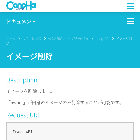
WING
ドキュメント
VPS
このサイトについて
ホーム
リファレンス
公開API(ConoHa VPS Ver.3.0)
Image API
イメージ削
除
for GAME
プロダクト
イメージ削除
AI Canvas
リファレンス
Description
Pencil
リリースノート
イメージを削除します。
サービス一覧
「owner」が自身のイメージのみ削除することが可能です。
サポート
Request URL
ログイン
Image API
