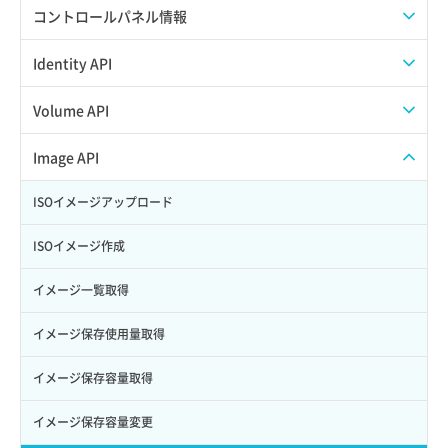
APIでAPIサブユーザーを作成する
コントロールパネル情報
APIでVPSにISOイメージを挿入する
APIユーザーを作成する
Identity API
APIでVPSを作成する
API情報を確認する
Credential一覧取得
Volume API
Credential作成
スナップショット一覧取得
Image API
Credential削除
スナップショット作成
ISOイメージアップロード
Credential詳細取得
スナップショット削除
ISOイメージ作成
サブユーザーからロールを紐づけ解除
スナップショット復元
イメージ一覧取得
サブユーザーにロールを紐づけ
スナップショット詳細一覧取得
イメージ保存使用量取得
サブユーザー一覧取得
スナップショット詳細取得（アイテム指定）
イメージ保存容量取得
サブユーザー作成
バックアップリストア
イメージ保存容量変更