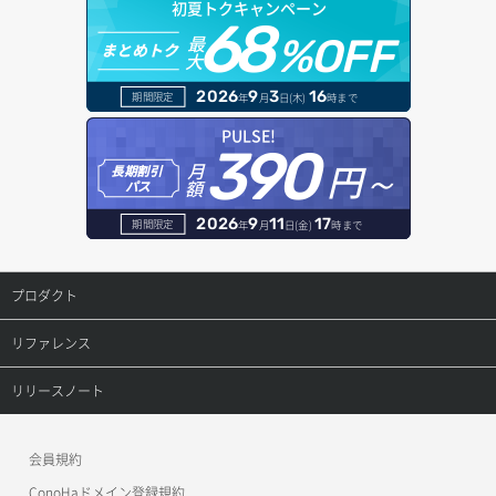
ロール更新
初夏トクキャンペーン
ボリューム詳細一覧取得
アタッチ済みボリューム一覧
セキュリティグループ ルール一覧取得
ヘルスモニタ一覧取得
68
オブジェクトダウンロード
ドメイン情報登録
最
%OFF
まとめトク
ロール詳細取得
ボリューム詳細取得
大
アタッチ済みボリューム詳細取得
セキュリティグループ ルール作成
ヘルスモニタ作成
オブジェクトバージョン管理
ドメイン詳細取得
2026
9
3
16
期間限定
年
月
日(木)
時まで
自動バックアップ有効化
コンソールURL発行
セキュリティグループ ルール削除
ヘルスモニタ削除
オブジェクト一覧取得
レコード一覧取得
PULSE!
390
自動バックアップ無効化
サーバーに紐づくアドレス取得
セキュリティグループ ルール詳細取得
円～
月
ヘルスモニタ更新
オブジェクト削除
長期割引
レコード作成
額
パス
サーバーに紐づくアドレス取得（ネットワーク指定）
セキュリティグループ一覧取得
ヘルスモニタ詳細取得
オブジェクト削除予約
レコード削除
2026
9
11
17
期間限定
年
月
日(金)
時まで
サーバーに紐づくセキュリティグループ取得
セキュリティグループ作成
メンバー一覧
オブジェクト複製
レコード更新
プロダクト
サーバープラン一覧取得
セキュリティグループ削除
メンバー削除
オブジェクト詳細取得
レコード詳細取得
プロダクトトップ
リファレンス
サーバープラン変更
セキュリティグループ更新
メンバー更新
コンテナ一覧取得
ConoHa VPS(Ver.3.0)
リファレンストップ
リリースノート
サーバープラン詳細一覧取得
セキュリティグループ詳細取得
メンバー詳細取得
コンテナ作成
ConoHa VPS(Ver.2.0)
公開API(ConoHa VPS Ver.3.0)
リリースノートトップ
サーバープラン詳細取得
ネットワーク一覧取得
会員規約
メンバー追加
コンテナ削除
ConoHa for GAME
MCP Server
ConoHaドメイン登録規約