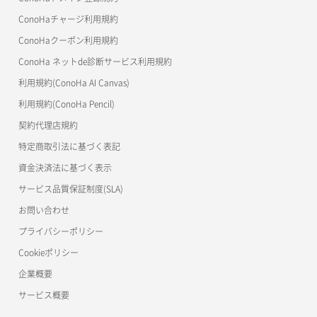
サーバーメタデータ取得
ネットワーク作成（ローカルネットワーク用）
リスナー一覧取得
コンテナ詳細取得
OpenStack CLI
ConoHaチャージ利用規約
サーバーメタデータ更新（ネームタグ変更）
ネットワーク削除（ローカルネットワーク用）
リスナー作成
ConoHaクーポン利用規約
Terraform
ラージオブジェクトアップロード(DLO)
ConoHa ネットde診断サービス利用規約
サーバー一覧取得
ネットワーク詳細取得
s3cmd
リスナー削除
ラージオブジェクトアップロード(SLO)
利用規約(ConoHa AI Canvas)
S3Proxy
サーバー作成
ポート一覧取得
リスナー更新
一時的Web公開
利用規約(ConoHa Pencil)
公開API(ConoHa VPS Ver.2.0)
契約代理店規約
サーバー再構築（OS再インストール）
ポート作成（ローカルネットワーク用）
リスナー詳細取得
特定商取引法に基づく表記
サーバー利用状況グラフ（CPU）
ポート作成（追加IP用）
ロードバランサー一覧取得
資金決済法に基づく表示
サービス品質保証制度(SLA)
サーバー利用状況グラフ（ディスクIO）
ポート削除
ロードバランサー削除
お問い合わせ
サーバー利用状況グラフ（トラフィック）
ポート更新
ロードバランサー更新
プライバシーポリシー
Cookieポリシー
サーバー削除
ポート詳細取得
ロードバランサー詳細取得
企業概要
サーバー操作（起動/停止/再起動/強制停止）
ロードバランサー追加
サービス概要
サーバー設定切替