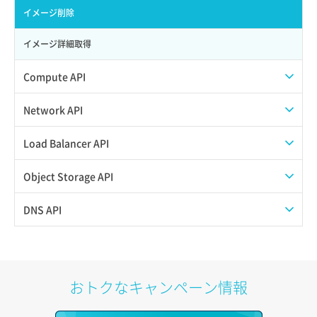
サブユーザー削除
バックアップ一覧取得
イメージ削除
サブユーザー更新
バックアップ詳細一覧取得
イメージ詳細取得
サブユーザー詳細取得
バックアップ詳細取得
Compute API
トークン発行
ボリュームイメージ保存
ISOイメージ挿入/排出
Network API
パーミッション一覧取得
ボリュームタイプ一覧取得
SSHキーペア一覧取得
QoSポリシー一覧取得
Load Balancer API
ロールからパーミッションを紐づけ解除
ボリュームタイプ詳細取得
SSHキーペア作成
QoSポリシー詳細取得
プール一覧取得
Object Storage API
ロールにパーミッションを紐づけ
ボリューム一覧取得
SSHキーペア削除
サブネット一覧取得
プール作成
Web公開
DNS API
ロール一覧取得
ボリューム作成
SSHキーペア詳細取得
サブネット作成（ローカルネットワーク用）
プール削除
アカウント容量設定
ドメイン一覧取得
ロール作成
ボリューム削除
アタッチ済みポート一覧取得
サブネット削除（ローカルネットワーク用）
プール更新
アカウント情報取得
ドメイン情報削除
おトクなキャンペーン情報
ロール削除
ボリューム更新
アタッチ済みポート詳細取得
サブネット詳細取得
プール詳細取得
オブジェクトアップロード
ドメイン情報更新