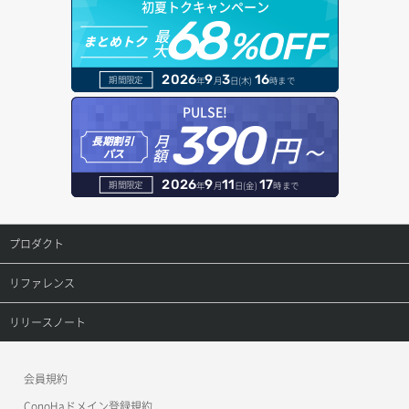
ロール更新
初夏トクキャンペーン
ボリューム詳細一覧取得
アタッチ済みボリューム一覧
セキュリティグループ ルール一覧取得
ヘルスモニタ一覧取得
68
オブジェクトダウンロード
ドメイン情報登録
最
%OFF
まとめトク
ロール詳細取得
ボリューム詳細取得
大
アタッチ済みボリューム詳細取得
セキュリティグループ ルール作成
ヘルスモニタ作成
オブジェクトバージョン管理
ドメイン詳細取得
2026
9
3
16
期間限定
年
月
日(木)
時まで
自動バックアップ有効化
コンソールURL発行
セキュリティグループ ルール削除
ヘルスモニタ削除
オブジェクト一覧取得
レコード一覧取得
PULSE!
390
自動バックアップ無効化
サーバーに紐づくアドレス取得
セキュリティグループ ルール詳細取得
円～
月
ヘルスモニタ更新
オブジェクト削除
長期割引
レコード作成
額
パス
サーバーに紐づくアドレス取得（ネットワーク指定）
セキュリティグループ一覧取得
ヘルスモニタ詳細取得
オブジェクト削除予約
レコード削除
2026
9
11
17
期間限定
年
月
日(金)
時まで
サーバーに紐づくセキュリティグループ取得
セキュリティグループ作成
メンバー一覧
オブジェクト複製
レコード更新
プロダクト
サーバープラン一覧取得
セキュリティグループ削除
メンバー削除
オブジェクト詳細取得
レコード詳細取得
プロダクトトップ
リファレンス
サーバープラン変更
セキュリティグループ更新
メンバー更新
コンテナ一覧取得
ConoHa VPS(Ver.3.0)
リファレンストップ
リリースノート
サーバープラン詳細一覧取得
セキュリティグループ詳細取得
メンバー詳細取得
コンテナ作成
ConoHa VPS(Ver.2.0)
公開API(ConoHa VPS Ver.3.0)
リリースノートトップ
サーバープラン詳細取得
ネットワーク一覧取得
会員規約
メンバー追加
コンテナ削除
ConoHa for GAME
MCP Server
ConoHaドメイン登録規約