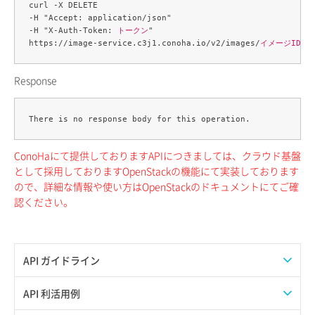
curl -X DELETE 

-H "Accept: application/json" 

-H "X-Auth-Token: 
トークン
" 

https://image-service.c3j1.conoha.io/v2/images/
イメージID
Response
ConoHaにて提供しておりますAPIにつきましては、クラウド基盤
として採用しておりますOpenStackの機能にて実装しております
ので、詳細な情報や使い方はOpenStackのドキュメントにてご確
認ください。
API ガイドライン
APIのご利用について
API 利活用例