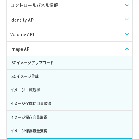
APIでAPIサブユーザーを作成する
コントロールパネル情報
APIでVPSにISOイメージを挿入する
APIユーザーを作成する
Identity API
APIでVPSを作成する
API情報を確認する
Credential一覧取得
Volume API
Credential作成
スナップショット一覧取得
Image API
Credential削除
スナップショット作成
ISOイメージアップロード
Credential詳細取得
スナップショット削除
ISOイメージ作成
サブユーザーからロールを紐づけ解除
スナップショット復元
イメージ一覧取得
サブユーザーにロールを紐づけ
スナップショット詳細一覧取得
イメージ保存使用量取得
サブユーザー一覧取得
スナップショット詳細取得（アイテム指定）
イメージ保存容量取得
サブユーザー作成
バックアップリストア
イメージ保存容量変更