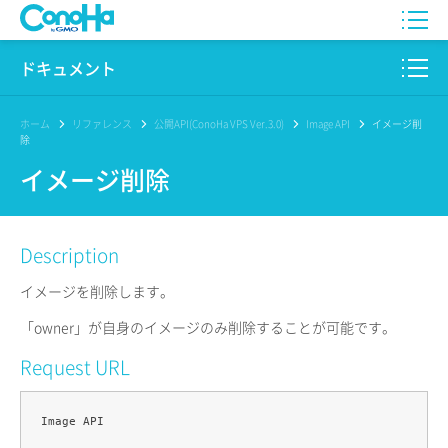
WING
ドキュメント
VPS
このサイトについて
ホーム
リファレンス
公開API(ConoHa VPS Ver.3.0)
Image API
イメージ削
除
for GAME
プロダクト
イメージ削除
AI Canvas
リファレンス
Description
Pencil
リリースノート
イメージを削除します。
サービス一覧
「owner」が自身のイメージのみ削除することが可能です。
サポート
Request URL
ログイン
Image API
