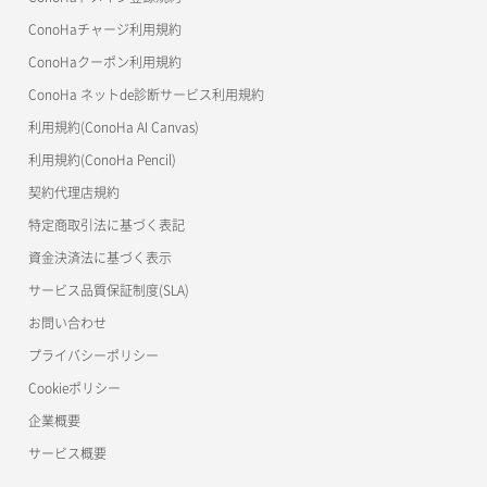
サーバーメタデータ取得
ネットワーク作成（ローカルネットワーク用）
リスナー一覧取得
コンテナ詳細取得
OpenStack CLI
ConoHaチャージ利用規約
サーバーメタデータ更新（ネームタグ変更）
ネットワーク削除（ローカルネットワーク用）
リスナー作成
ConoHaクーポン利用規約
Terraform
ラージオブジェクトアップロード(DLO)
ConoHa ネットde診断サービス利用規約
サーバー一覧取得
ネットワーク詳細取得
s3cmd
リスナー削除
ラージオブジェクトアップロード(SLO)
利用規約(ConoHa AI Canvas)
S3Proxy
サーバー作成
ポート一覧取得
リスナー更新
一時的Web公開
利用規約(ConoHa Pencil)
公開API(ConoHa VPS Ver.2.0)
契約代理店規約
サーバー再構築（OS再インストール）
ポート作成（ローカルネットワーク用）
リスナー詳細取得
特定商取引法に基づく表記
サーバー利用状況グラフ（CPU）
ポート作成（追加IP用）
ロードバランサー一覧取得
資金決済法に基づく表示
サービス品質保証制度(SLA)
サーバー利用状況グラフ（ディスクIO）
ポート削除
ロードバランサー削除
お問い合わせ
サーバー利用状況グラフ（トラフィック）
ポート更新
ロードバランサー更新
プライバシーポリシー
Cookieポリシー
サーバー削除
ポート詳細取得
ロードバランサー詳細取得
企業概要
サーバー操作（起動/停止/再起動/強制停止）
ロードバランサー追加
サービス概要
サーバー設定切替