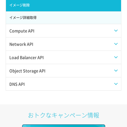
サブユーザー削除
バックアップ一覧取得
イメージ削除
サブユーザー更新
バックアップ詳細一覧取得
イメージ詳細取得
サブユーザー詳細取得
バックアップ詳細取得
Compute API
トークン発行
ボリュームイメージ保存
ISOイメージ挿入/排出
Network API
パーミッション一覧取得
ボリュームタイプ一覧取得
SSHキーペア一覧取得
QoSポリシー一覧取得
Load Balancer API
ロールからパーミッションを紐づけ解除
ボリュームタイプ詳細取得
SSHキーペア作成
QoSポリシー詳細取得
プール一覧取得
Object Storage API
ロールにパーミッションを紐づけ
ボリューム一覧取得
SSHキーペア削除
サブネット一覧取得
プール作成
Web公開
DNS API
ロール一覧取得
ボリューム作成
SSHキーペア詳細取得
サブネット作成（ローカルネットワーク用）
プール削除
アカウント容量設定
ドメイン一覧取得
ロール作成
ボリューム削除
アタッチ済みポート一覧取得
サブネット削除（ローカルネットワーク用）
プール更新
アカウント情報取得
ドメイン情報削除
おトクなキャンペーン情報
ロール削除
ボリューム更新
アタッチ済みポート詳細取得
サブネット詳細取得
プール詳細取得
オブジェクトアップロード
ドメイン情報更新