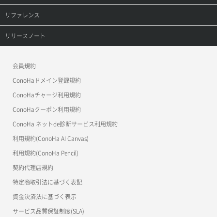
オブジェクト詳細取得
レコード詳細取得
プロダクトトップ
リファレンス
コンテナ一覧取得
ConoHa VPS(Ver.3.0)
リファレンストップ
リリースノート
コンテナ作成
ConoHa VPS(Ver.2.0)
公開API(ConoHa VPS Ver.3.0)
リリースノートトップ
会員規約
コンテナ削除
ConoHa for GAME
MCP Server
ConoHaドメイン登録規約
コンテナ詳細取得
OpenStack CLI
ConoHaチャージ利用規約
ConoHaクーポン利用規約
Terraform
ラージオブジェクトアップロード(DLO)
ConoHa ネットde診断サービス利用規約
s3cmd
ラージオブジェクトアップロード(SLO)
利用規約(ConoHa AI Canvas)
S3Proxy
一時的Web公開
利用規約(ConoHa Pencil)
公開API(ConoHa VPS Ver.2.0)
契約代理店規約
特定商取引法に基づく表記
資金決済法に基づく表示
サービス品質保証制度(SLA)