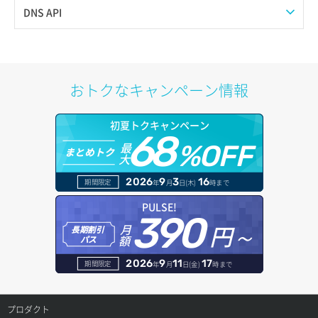
サーバー詳細一覧取得
Web公開
DNS API
サーバー詳細取得
アカウント容量設定
ドメイン一覧取得
ポートアタッチ
アカウント情報取得
ドメイン情報削除
おトクなキャンペーン情報
ポートデタッチ
オブジェクトアップロード
ドメイン情報更新
初夏トクキャンペーン
ボリュームアタッチ
68
オブジェクトダウンロード
ドメイン情報登録
最
%OFF
まとめトク
大
ボリュームデタッチ
オブジェクトバージョン管理
ドメイン詳細取得
2026
9
3
16
期間限定
年
月
日(木)
時まで
オブジェクト一覧取得
レコード一覧取得
PULSE!
390
円～
月
オブジェクト削除
長期割引
レコード作成
額
パス
オブジェクト削除予約
レコード削除
2026
9
11
17
期間限定
年
月
日(金)
時まで
オブジェクト複製
レコード更新
プロダクト