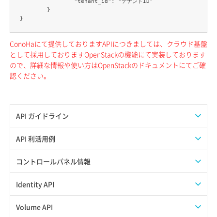
		"tenant_id": "テナントID"

	}

ConoHaにて提供しておりますAPIにつきましては、クラウド基盤
として採用しておりますOpenStackの機能にて実装しております
ので、詳細な情報や使い方はOpenStackのドキュメントにてご確
認ください。
API ガイドライン
APIのご利用について
API 利活用例
APIでAPIサブユーザーを作成する
コントロールパネル情報
APIでVPSにISOイメージを挿入する
APIユーザーを作成する
Identity API
APIでVPSを作成する
API情報を確認する
Credential一覧取得
Volume API