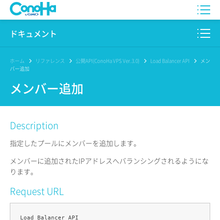
WING
ドキュメント
VPS
このサイトについて
ホーム
リファレンス
公開API(ConoHa VPS Ver.3.0)
Load Balancer API
メン
バー追加
for GAME
プロダクト
メンバー追加
AI Canvas
リファレンス
Description
Pencil
リリースノート
指定したプールにメンバーを追加します。
サービス一覧
メンバーに追加されたIPアドレスへバランシングされるようにな
ります。
サポート
Request URL
ログイン
Load Balancer API
