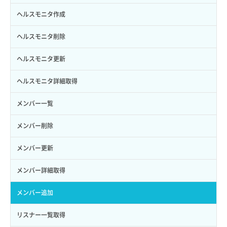
トークン発行
ボリュームイメージ保存
アタッチ済みボリューム詳細取得
セキュリティグループ ルール作成
ヘルスモニタ作成
パーミッション一覧取得
ボリュームタイプ一覧取得
コンソールURL発行
セキュリティグループ ルール削除
ヘルスモニタ削除
ロールからパーミッションを紐づけ解除
ボリュームタイプ詳細取得
サーバーに紐づくアドレス取得
セキュリティグループ ルール詳細取得
ヘルスモニタ更新
ロールにパーミッションを紐づけ
ボリューム一覧取得
サーバーに紐づくアドレス取得（ネットワーク指定）
セキュリティグループ一覧取得
ヘルスモニタ詳細取得
ロール一覧取得
ボリューム作成
サーバーに紐づくセキュリティグループ取得
セキュリティグループ作成
メンバー一覧
ロール作成
ボリューム削除
サーバープラン一覧取得
セキュリティグループ削除
メンバー削除
ロール削除
ボリューム更新
サーバープラン変更
セキュリティグループ更新
メンバー更新
ロール更新
ボリューム詳細一覧取得
サーバープラン詳細一覧取得
セキュリティグループ詳細取得
メンバー詳細取得
ロール詳細取得
ボリューム詳細取得
サーバープラン詳細取得
ネットワーク一覧取得
メンバー追加
自動バックアップ有効化
サーバーメタデータ取得
ネットワーク作成（ローカルネットワーク用）
リスナー一覧取得