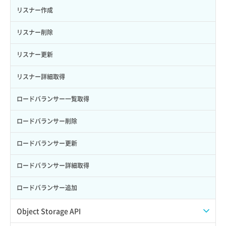
自動バックアップ無効化
サーバーメタデータ更新（ネームタグ変更）
ネットワーク削除（ローカルネットワーク用）
リスナー作成
サーバー一覧取得
ネットワーク詳細取得
リスナー削除
サーバー作成
ポート一覧取得
リスナー更新
サーバー再構築（OS再インストール）
ポート作成（ローカルネットワーク用）
リスナー詳細取得
サーバー利用状況グラフ（CPU）
ポート作成（追加IP用）
ロードバランサー一覧取得
サーバー利用状況グラフ（ディスクIO）
ポート削除
ロードバランサー削除
サーバー利用状況グラフ（トラフィック）
ポート更新
ロードバランサー更新
サーバー削除
ポート詳細取得
ロードバランサー詳細取得
サーバー操作（起動/停止/再起動/強制停止）
ロードバランサー追加
サーバー設定切替
Object Storage API