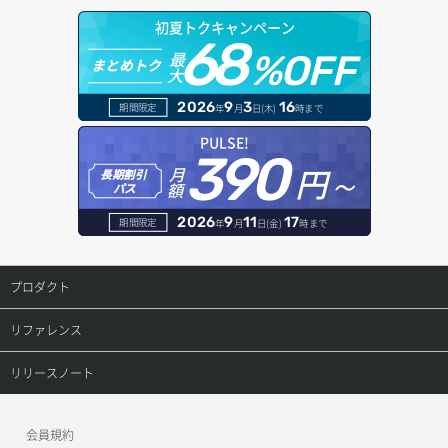
ドメイン情報更新
初夏トクキャンペーン
ボリュームアタッチ
68
オブジェクトダウンロード
ドメイン情報登録
最
%OFF
まとめトク
大
ボリュームデタッチ
オブジェクトバージョン管理
ドメイン詳細取得
2026
9
3
16
期間限定
年
月
日(木)
時まで
オブジェクト一覧取得
レコード一覧取得
PULSE!
390
円～
月
オブジェクト削除
長期割引
レコード作成
額
パス
オブジェクト削除予約
レコード削除
2026
9
11
17
期間限定
年
月
日(金)
時まで
オブジェクト複製
レコード更新
プロダクト
オブジェクト詳細取得
レコード詳細取得
プロダクトトップ
リファレンス
コンテナ一覧取得
ConoHa VPS(Ver.3.0)
リファレンストップ
リリースノート
コンテナ作成
ConoHa VPS(Ver.2.0)
公開API(ConoHa VPS Ver.3.0)
リリースノートトップ
会員規約
コンテナ削除
ConoHa for GAME