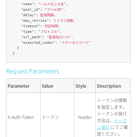
    "name": "
ヘルスモニタ名
",

    "pool_id": "
プールID
",

    "delay": 
監視間隔
,

    "max_retries": 
リトライ回数
,

    "timeout": 
判定時間
,

    "type": "
プロトコル
",

    "url_path": "
監視先のパス
",

    "expected_codes": "
ステータスコード
"

  }

Request Parameters
Parameter
Value
Style
Description
トークンの情報
を指定します。
トークンの発行
X-Auth-Token
トークン
header
方法は、
トーク
ン発行
にてご確
認ください。