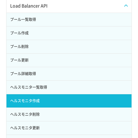
サブユーザーからロールを紐づけ解除
スナップショット復元
イメージ一覧取得
SSHキーペア一覧取得
QoSポリシー一覧取得
Load Balancer API
サブユーザーにロールを紐づけ
スナップショット詳細一覧取得
イメージ保存使用量取得
SSHキーペア作成
QoSポリシー詳細取得
プール一覧取得
サブユーザー一覧取得
スナップショット詳細取得（アイテム指定）
イメージ保存容量取得
SSHキーペア削除
サブネット一覧取得
プール作成
サブユーザー作成
バックアップリストア
イメージ保存容量変更
SSHキーペア詳細取得
サブネット作成（ローカルネットワーク用）
プール削除
サブユーザー削除
バックアップ一覧取得
イメージ削除
アタッチ済みポート一覧取得
サブネット削除（ローカルネットワーク用）
プール更新
サブユーザー更新
バックアップ詳細一覧取得
イメージ詳細取得
アタッチ済みポート詳細取得
サブネット詳細取得
プール詳細取得
サブユーザー詳細取得
バックアップ詳細取得
アタッチ済みボリューム一覧
セキュリティグループ ルール一覧取得
ヘルスモニタ一覧取得
トークン発行
ボリュームイメージ保存
アタッチ済みボリューム詳細取得
セキュリティグループ ルール作成
ヘルスモニタ作成
パーミッション一覧取得
ボリュームタイプ一覧取得
コンソールURL発行
セキュリティグループ ルール削除
ヘルスモニタ削除
ロールからパーミッションを紐づけ解除
ボリュームタイプ詳細取得
サーバーに紐づくアドレス取得
セキュリティグループ ルール詳細取得
ヘルスモニタ更新
ロールにパーミッションを紐づけ
ボリューム一覧取得