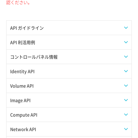
認ください。
API ガイドライン
APIのご利用について
API 利活用例
APIでAPIサブユーザーを作成する
コントロールパネル情報
APIでVPSにISOイメージを挿入する
APIユーザーを作成する
Identity API
APIでVPSを作成する
API情報を確認する
Credential一覧取得
Volume API
Credential作成
スナップショット一覧取得
Image API
Credential削除
スナップショット作成
ISOイメージアップロード
Compute API
Credential詳細取得
スナップショット削除
ISOイメージ作成
ISOイメージ挿入/排出
Network API