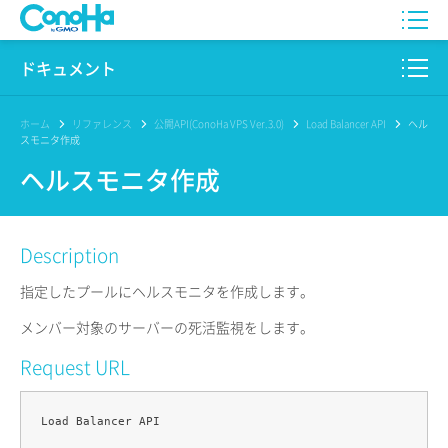
WING
ドキュメント
VPS
このサイトについて
ホーム
リファレンス
公開API(ConoHa VPS Ver.3.0)
Load Balancer API
ヘル
スモニタ作成
for GAME
プロダクト
ヘルスモニタ作成
AI Canvas
リファレンス
Description
Pencil
リリースノート
指定したプールにヘルスモニタを作成します。
サービス一覧
メンバー対象のサーバーの死活監視をします。
サポート
Request URL
ログイン
Load Balancer API
