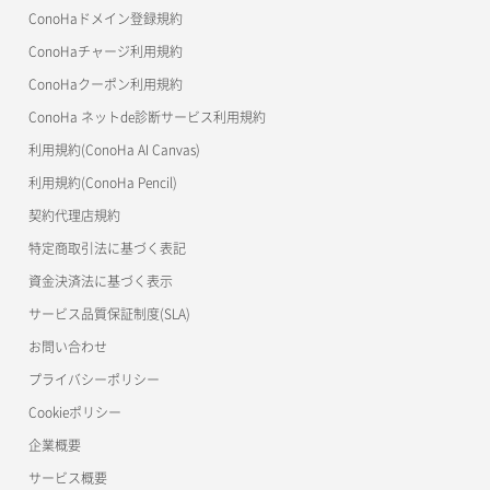
MCP Server
ConoHaドメイン登録規約
コンテナ詳細取得
OpenStack CLI
ConoHaチャージ利用規約
ConoHaクーポン利用規約
Terraform
ラージオブジェクトアップロード(DLO)
ConoHa ネットde診断サービス利用規約
s3cmd
ラージオブジェクトアップロード(SLO)
利用規約(ConoHa AI Canvas)
S3Proxy
一時的Web公開
利用規約(ConoHa Pencil)
公開API(ConoHa VPS Ver.2.0)
契約代理店規約
特定商取引法に基づく表記
資金決済法に基づく表示
サービス品質保証制度(SLA)
お問い合わせ
プライバシーポリシー
Cookieポリシー
企業概要
サービス概要