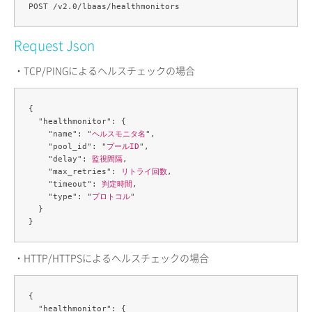
Request Json
・TCP/PINGによるヘルスチェックの場合
{

  "healthmonitor": {

    "name": "
ヘルスモニタ名
",

    "pool_id": "
プールID
",

    "delay": 
監視間隔
,

    "max_retries": 
リトライ回数
,

    "timeout": 
判定時間
,

    "type": "
プロトコル
"

  }

・HTTP/HTTPSによるヘルスチェックの場合
{

  "healthmonitor": {
