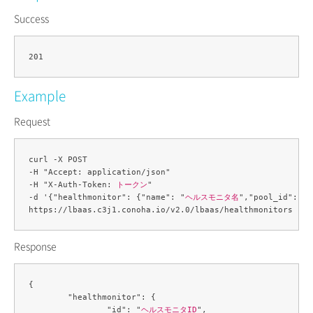
Success
Example
Request
curl -X POST 

-H "Accept: application/json" 

-H "X-Auth-Token: 
トークン
" 

-d '{"healthmonitor": {"name": "
ヘルスモニタ名
","pool_id": "
Response
{

	"healthmonitor": {

		"id": "
ヘルスモニタID
",
