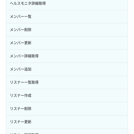
サーバーに紐づくアドレス取得（ネットワーク指定）
セキュリティグループ一覧取得
ヘルスモニタ詳細取得
ロール一覧取得
ボリューム作成
サーバーに紐づくセキュリティグループ取得
セキュリティグループ作成
メンバー一覧
ロール作成
ボリューム削除
サーバープラン一覧取得
セキュリティグループ削除
メンバー削除
ロール削除
ボリューム更新
サーバープラン変更
セキュリティグループ更新
メンバー更新
ロール更新
ボリューム詳細一覧取得
サーバープラン詳細一覧取得
セキュリティグループ詳細取得
メンバー詳細取得
ロール詳細取得
ボリューム詳細取得
サーバープラン詳細取得
ネットワーク一覧取得
メンバー追加
自動バックアップ有効化
サーバーメタデータ取得
ネットワーク作成（ローカルネットワーク用）
リスナー一覧取得
自動バックアップ無効化
サーバーメタデータ更新（ネームタグ変更）
ネットワーク削除（ローカルネットワーク用）
リスナー作成
サーバー一覧取得
ネットワーク詳細取得
リスナー削除
サーバー作成
ポート一覧取得
リスナー更新
サーバー再構築（OS再インストール）