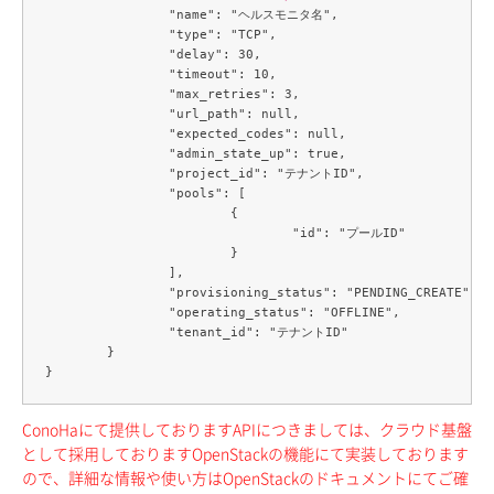
		"name": "ヘルスモニタ名",

		"type": "TCP",

		"delay": 30,

		"timeout": 10,

		"max_retries": 3,

		"url_path": null,

		"expected_codes": null,

		"admin_state_up": true,

		"project_id": "テナントID",

		"pools": [

			{

				"id": "プールID"

			}

		],

		"provisioning_status": "PENDING_CREATE",

		"operating_status": "OFFLINE",

		"tenant_id": "テナントID"

	}

ConoHaにて提供しておりますAPIにつきましては、クラウド基盤
として採用しておりますOpenStackの機能にて実装しております
ので、詳細な情報や使い方はOpenStackのドキュメントにてご確