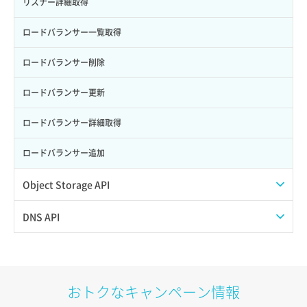
ポート作成（ローカルネットワーク用）
リスナー詳細取得
サーバー利用状況グラフ（CPU）
ポート作成（追加IP用）
ロードバランサー一覧取得
サーバー利用状況グラフ（ディスクIO）
ポート削除
ロードバランサー削除
サーバー利用状況グラフ（トラフィック）
ポート更新
ロードバランサー更新
サーバー削除
ポート詳細取得
ロードバランサー詳細取得
サーバー操作（起動/停止/再起動/強制停止）
ロードバランサー追加
サーバー設定切替
Object Storage API
サーバー詳細一覧取得
Web公開
DNS API
サーバー詳細取得
アカウント容量設定
ドメイン一覧取得
ポートアタッチ
アカウント情報取得
ドメイン情報削除
おトクなキャンペーン情報
ポートデタッチ
オブジェクトアップロード