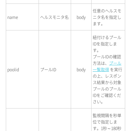
任意のヘルスモ
name
ヘルスモニタ名
body
ニタ名を指定し
ます。
紐付けるプール
IDを指定しま
す。
プールIDの確認
方法は、
プール
poolid
プールID
body
一覧取得
を実行
の上、レスポン
ス結果から対象
プールのプール
IDをご確認くだ
さい。
監視間隔を秒単
位で指定しま
す。1秒～180秒