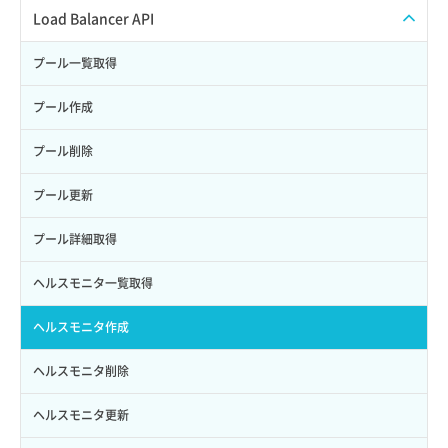
サブユーザーからロールを紐づけ解除
スナップショット復元
イメージ一覧取得
SSHキーペア一覧取得
QoSポリシー一覧取得
Load Balancer API
サブユーザーにロールを紐づけ
スナップショット詳細一覧取得
イメージ保存使用量取得
SSHキーペア作成
QoSポリシー詳細取得
プール一覧取得
サブユーザー一覧取得
スナップショット詳細取得（アイテム指定）
イメージ保存容量取得
SSHキーペア削除
サブネット一覧取得
プール作成
サブユーザー作成
バックアップリストア
イメージ保存容量変更
SSHキーペア詳細取得
サブネット作成（ローカルネットワーク用）
プール削除
サブユーザー削除
バックアップ一覧取得
イメージ削除
アタッチ済みポート一覧取得
サブネット削除（ローカルネットワーク用）
プール更新
サブユーザー更新
バックアップ詳細一覧取得
イメージ詳細取得
アタッチ済みポート詳細取得
サブネット詳細取得
プール詳細取得
サブユーザー詳細取得
バックアップ詳細取得
アタッチ済みボリューム一覧
セキュリティグループ ルール一覧取得
ヘルスモニタ一覧取得
トークン発行
ボリュームイメージ保存
アタッチ済みボリューム詳細取得
セキュリティグループ ルール作成
ヘルスモニタ作成
パーミッション一覧取得
ボリュームタイプ一覧取得
コンソールURL発行
セキュリティグループ ルール削除
ヘルスモニタ削除
ロールからパーミッションを紐づけ解除
ボリュームタイプ詳細取得
サーバーに紐づくアドレス取得
セキュリティグループ ルール詳細取得
ヘルスモニタ更新
ロールにパーミッションを紐づけ
ボリューム一覧取得