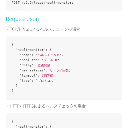
Request Json
・TCP/PINGによるヘルスチェックの場合
{

  "healthmonitor": {

    "name": "
ヘルスモニタ名
",

    "pool_id": "
プールID
",

    "delay": 
監視間隔
,

    "max_retries": 
リトライ回数
,

    "timeout": 
判定時間
,

    "type": "
プロトコル
"

  }

・HTTP/HTTPSによるヘルスチェックの場合
{

  "healthmonitor": {
