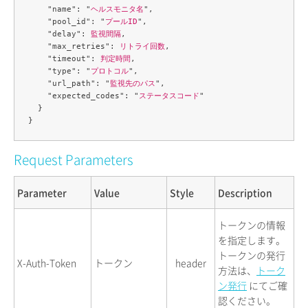
    "name": "
ヘルスモニタ名
",

    "pool_id": "
プールID
",

    "delay": 
監視間隔
,

    "max_retries": 
リトライ回数
,

    "timeout": 
判定時間
,

    "type": "
プロトコル
",

    "url_path": "
監視先のパス
",

    "expected_codes": "
ステータスコード
"

  }

Request Parameters
Parameter
Value
Style
Description
トークンの情報
を指定します。
トークンの発行
X-Auth-Token
トークン
header
方法は、
トーク
ン発行
にてご確
認ください。