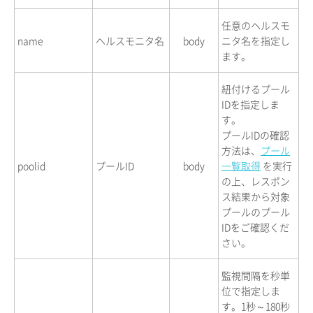
任意のヘルスモ
name
ヘルスモニタ名
body
ニタ名を指定し
ます。
紐付けるプール
IDを指定しま
す。
プールIDの確認
方法は、
プール
poolid
プールID
body
一覧取得
を実行
の上、レスポン
ス結果から対象
プールのプール
IDをご確認くだ
さい。
監視間隔を秒単
位で指定しま
す。1秒～180秒