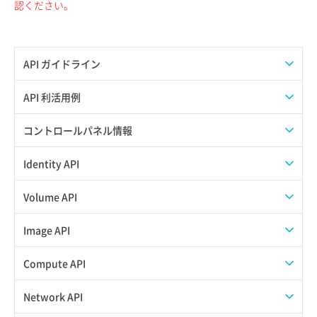
認ください。
API ガイドライン
APIのご利用について
API 利活用例
APIでAPIサブユーザーを作成する
コントロールパネル情報
APIでVPSにISOイメージを挿入する
APIユーザーを作成する
Identity API
APIでVPSを作成する
API情報を確認する
Credential一覧取得
Volume API
Credential作成
スナップショット一覧取得
Image API
Credential削除
スナップショット作成
ISOイメージアップロード
Compute API
Credential詳細取得
スナップショット削除
ISOイメージ作成
ISOイメージ挿入/排出
Network API