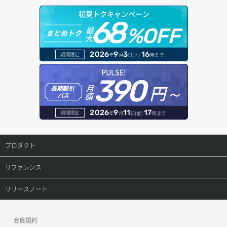
ドメイン情報更新
初夏トクキャンペーン
ボリュームアタッチ
68
オブジェクトダウンロード
ドメイン情報登録
最
%OFF
まとめトク
大
ボリュームデタッチ
オブジェクトバージョン管理
ドメイン詳細取得
2026
9
3
16
期間限定
年
月
日(木)
時まで
オブジェクト一覧取得
レコード一覧取得
PULSE!
390
円～
月
オブジェクト削除
長期割引
レコード作成
額
パス
オブジェクト削除予約
レコード削除
2026
9
11
17
期間限定
年
月
日(金)
時まで
オブジェクト複製
レコード更新
プロダクト
オブジェクト詳細取得
レコード詳細取得
プロダクトトップ
リファレンス
コンテナ一覧取得
ConoHa VPS(Ver.3.0)
リファレンストップ
リリースノート
コンテナ作成
ConoHa VPS(Ver.2.0)
公開API(ConoHa VPS Ver.3.0)
リリースノートトップ
会員規約
コンテナ削除
ConoHa for GAME