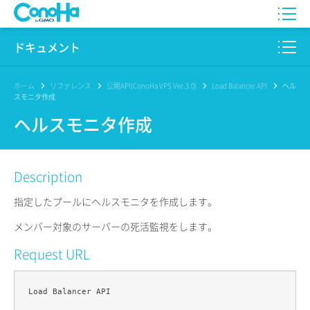
WING
ドキュメント
VPS
このサイトについて
ホーム
リファレンス
公開API(ConoHa VPS Ver.3.0)
Load Balancer API
ヘル
スモニタ作成
for GAME
プロダクト
ヘルスモニタ作成
AI Canvas
リファレンス
Description
Pencil
リリースノート
指定したプールにヘルスモニタを作成します。
サービス一覧
メンバー対象のサーバーの死活監視をします。
サポート
Request URL
ログイン
Load Balancer API
