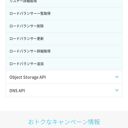
ポート作成（ローカルネットワーク用）
リスナー詳細取得
サーバー利用状況グラフ（CPU）
ポート作成（追加IP用）
ロードバランサー一覧取得
サーバー利用状況グラフ（ディスクIO）
ポート削除
ロードバランサー削除
サーバー利用状況グラフ（トラフィック）
ポート更新
ロードバランサー更新
サーバー削除
ポート詳細取得
ロードバランサー詳細取得
サーバー操作（起動/停止/再起動/強制停止）
ロードバランサー追加
サーバー設定切替
Object Storage API
サーバー詳細一覧取得
Web公開
DNS API
サーバー詳細取得
アカウント容量設定
ドメイン一覧取得
ポートアタッチ
アカウント情報取得
ドメイン情報削除
おトクなキャンペーン情報
ポートデタッチ
オブジェクトアップロード