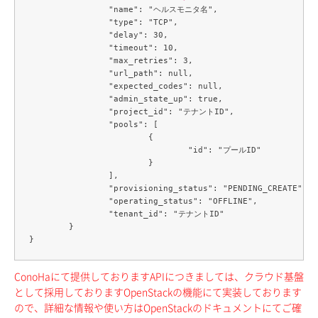
		"name": "ヘルスモニタ名",

		"type": "TCP",

		"delay": 30,

		"timeout": 10,

		"max_retries": 3,

		"url_path": null,

		"expected_codes": null,

		"admin_state_up": true,

		"project_id": "テナントID",

		"pools": [

			{

				"id": "プールID"

			}

		],

		"provisioning_status": "PENDING_CREATE",

		"operating_status": "OFFLINE",

		"tenant_id": "テナントID"

	}

ConoHaにて提供しておりますAPIにつきましては、クラウド基盤
として採用しておりますOpenStackの機能にて実装しております
ので、詳細な情報や使い方はOpenStackのドキュメントにてご確