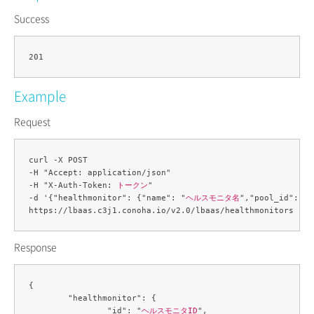
Success
Example
Request
curl -X POST 

-H "Accept: application/json" 

-H "X-Auth-Token: 
トークン
" 

-d '{"healthmonitor": {"name": "
ヘルスモニタ名
","pool_id": "
Response
{

	"healthmonitor": {

		"id": "
ヘルスモニタID
",
