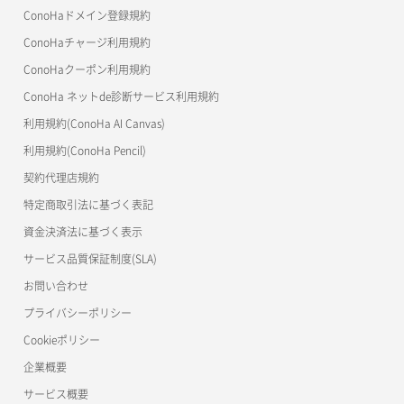
MCP Server
ConoHaドメイン登録規約
コンテナ詳細取得
OpenStack CLI
ConoHaチャージ利用規約
ConoHaクーポン利用規約
Terraform
ラージオブジェクトアップロード(DLO)
ConoHa ネットde診断サービス利用規約
s3cmd
ラージオブジェクトアップロード(SLO)
利用規約(ConoHa AI Canvas)
S3Proxy
一時的Web公開
利用規約(ConoHa Pencil)
公開API(ConoHa VPS Ver.2.0)
契約代理店規約
特定商取引法に基づく表記
資金決済法に基づく表示
サービス品質保証制度(SLA)
お問い合わせ
プライバシーポリシー
Cookieポリシー
企業概要
サービス概要