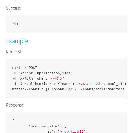
Success
Example
Request
curl -X POST 

-H "Accept: application/json" 

-H "X-Auth-Token: 
トークン
" 

-d '{"healthmonitor": {"name": "
ヘルスモニタ名
","pool_id": "
Response
{

	"healthmonitor": {

		"id": "
ヘルスモニタID
",
