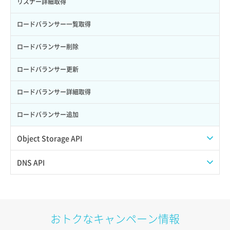
ポート作成（ローカルネットワーク用）
リスナー詳細取得
サーバー利用状況グラフ（CPU）
ポート作成（追加IP用）
ロードバランサー一覧取得
サーバー利用状況グラフ（ディスクIO）
ポート削除
ロードバランサー削除
サーバー利用状況グラフ（トラフィック）
ポート更新
ロードバランサー更新
サーバー削除
ポート詳細取得
ロードバランサー詳細取得
サーバー操作（起動/停止/再起動/強制停止）
ロードバランサー追加
サーバー設定切替
Object Storage API
サーバー詳細一覧取得
Web公開
DNS API
サーバー詳細取得
アカウント容量設定
ドメイン一覧取得
ポートアタッチ
アカウント情報取得
ドメイン情報削除
おトクなキャンペーン情報
ポートデタッチ
オブジェクトアップロード