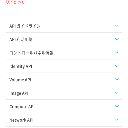
認ください。
API ガイドライン
APIのご利用について
API 利活用例
APIでAPIサブユーザーを作成する
コントロールパネル情報
APIでVPSにISOイメージを挿入する
APIユーザーを作成する
Identity API
APIでVPSを作成する
API情報を確認する
Credential一覧取得
Volume API
Credential作成
スナップショット一覧取得
Image API
Credential削除
スナップショット作成
ISOイメージアップロード
Compute API
Credential詳細取得
スナップショット削除
ISOイメージ作成
ISOイメージ挿入/排出
Network API