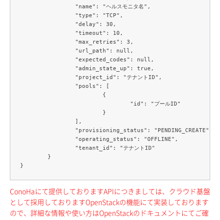
		"name": "ヘルスモニタ名",

		"type": "TCP",

		"delay": 30,

		"timeout": 10,

		"max_retries": 3,

		"url_path": null,

		"expected_codes": null,

		"admin_state_up": true,

		"project_id": "テナントID",

		"pools": [

			{

				"id": "プールID"

			}

		],

		"provisioning_status": "PENDING_CREATE",

		"operating_status": "OFFLINE",

		"tenant_id": "テナントID"

	}

ConoHaにて提供しておりますAPIにつきましては、クラウド基盤
として採用しておりますOpenStackの機能にて実装しております
ので、詳細な情報や使い方はOpenStackのドキュメントにてご確