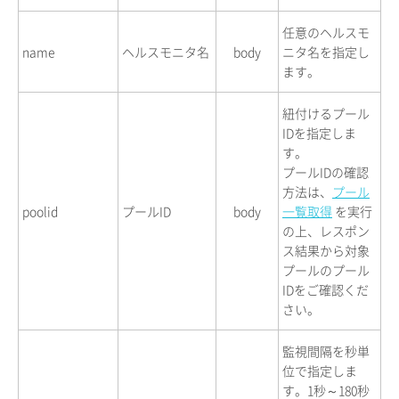
任意のヘルスモ
name
ヘルスモニタ名
body
ニタ名を指定し
ます。
紐付けるプール
IDを指定しま
す。
プールIDの確認
方法は、
プール
poolid
プールID
body
一覧取得
を実行
の上、レスポン
ス結果から対象
プールのプール
IDをご確認くだ
さい。
監視間隔を秒単
位で指定しま
す。1秒～180秒