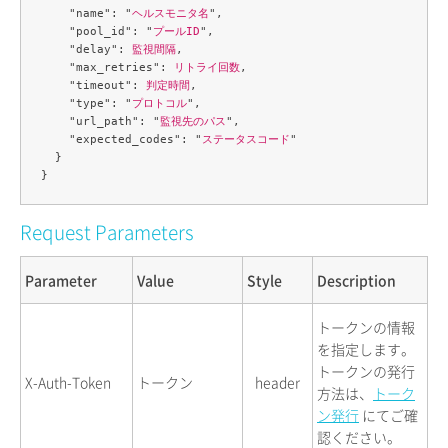
    "name": "
ヘルスモニタ名
",

    "pool_id": "
プールID
",

    "delay": 
監視間隔
,

    "max_retries": 
リトライ回数
,

    "timeout": 
判定時間
,

    "type": "
プロトコル
",

    "url_path": "
監視先のパス
",

    "expected_codes": "
ステータスコード
"

  }

Request Parameters
Parameter
Value
Style
Description
トークンの情報
を指定します。
トークンの発行
X-Auth-Token
トークン
header
方法は、
トーク
ン発行
にてご確
認ください。