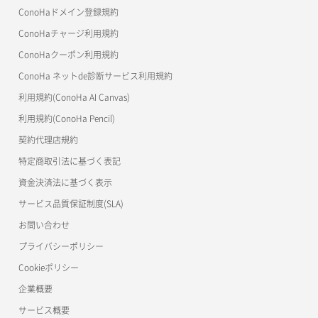
MCP Server
ConoHaドメイン登録規約
コンテナ詳細取得
OpenStack CLI
ConoHaチャージ利用規約
ConoHaクーポン利用規約
Terraform
ラージオブジェクトアップロード(DLO)
ConoHa ネットde診断サービス利用規約
s3cmd
ラージオブジェクトアップロード(SLO)
利用規約(ConoHa AI Canvas)
S3Proxy
一時的Web公開
利用規約(ConoHa Pencil)
公開API(ConoHa VPS Ver.2.0)
契約代理店規約
特定商取引法に基づく表記
資金決済法に基づく表示
サービス品質保証制度(SLA)
お問い合わせ
プライバシーポリシー
Cookieポリシー
企業概要
サービス概要