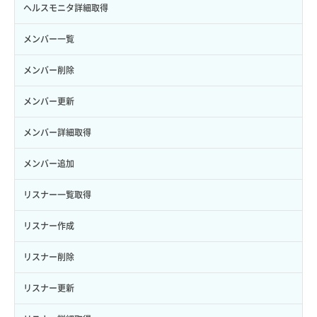
サーバーに紐づくアドレス取得（ネットワーク指定）
セキュリティグループ一覧取得
ヘルスモニタ詳細取得
ロール一覧取得
ボリューム作成
サーバーに紐づくセキュリティグループ取得
セキュリティグループ作成
メンバー一覧
ロール作成
ボリューム削除
サーバープラン一覧取得
セキュリティグループ削除
メンバー削除
ロール削除
ボリューム更新
サーバープラン変更
セキュリティグループ更新
メンバー更新
ロール更新
ボリューム詳細一覧取得
サーバープラン詳細一覧取得
セキュリティグループ詳細取得
メンバー詳細取得
ロール詳細取得
ボリューム詳細取得
サーバープラン詳細取得
ネットワーク一覧取得
メンバー追加
自動バックアップ有効化
サーバーメタデータ取得
ネットワーク作成（ローカルネットワーク用）
リスナー一覧取得
自動バックアップ無効化
サーバーメタデータ更新（ネームタグ変更）
ネットワーク削除（ローカルネットワーク用）
リスナー作成
サーバー一覧取得
ネットワーク詳細取得
リスナー削除
サーバー作成
ポート一覧取得
リスナー更新
サーバー再構築（OS再インストール）