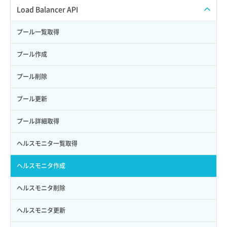
サブユーザーからロールを紐づけ解除
スナップショット復元
イメージ一覧取得
SSHキーペア一覧取得
QoSポリシー一覧取得
Load Balancer API
サブユーザーにロールを紐づけ
スナップショット詳細一覧取得
イメージ保存使用量取得
SSHキーペア作成
QoSポリシー詳細取得
プール一覧取得
サブユーザー一覧取得
スナップショット詳細取得（アイテム指定）
イメージ保存容量取得
SSHキーペア削除
サブネット一覧取得
プール作成
サブユーザー作成
バックアップリストア
イメージ保存容量変更
SSHキーペア詳細取得
サブネット作成（ローカルネットワーク用）
プール削除
サブユーザー削除
バックアップ一覧取得
イメージ削除
アタッチ済みポート一覧取得
サブネット削除（ローカルネットワーク用）
プール更新
サブユーザー更新
バックアップ詳細一覧取得
イメージ詳細取得
アタッチ済みポート詳細取得
サブネット詳細取得
プール詳細取得
サブユーザー詳細取得
バックアップ詳細取得
アタッチ済みボリューム一覧
セキュリティグループ ルール一覧取得
ヘルスモニタ一覧取得
トークン発行
ボリュームイメージ保存
アタッチ済みボリューム詳細取得
セキュリティグループ ルール作成
ヘルスモニタ作成
パーミッション一覧取得
ボリュームタイプ一覧取得
コンソールURL発行
セキュリティグループ ルール削除
ヘルスモニタ削除
ロールからパーミッションを紐づけ解除
ボリュームタイプ詳細取得
サーバーに紐づくアドレス取得
セキュリティグループ ルール詳細取得
ヘルスモニタ更新
ロールにパーミッションを紐づけ
ボリューム一覧取得