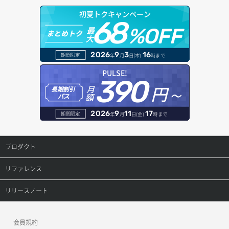
ドメイン情報更新
初夏トクキャンペーン
ボリュームアタッチ
68
オブジェクトダウンロード
ドメイン情報登録
最
%OFF
まとめトク
大
ボリュームデタッチ
オブジェクトバージョン管理
ドメイン詳細取得
2026
9
3
16
期間限定
年
月
日(木)
時まで
オブジェクト一覧取得
レコード一覧取得
PULSE!
390
円～
月
オブジェクト削除
長期割引
レコード作成
額
パス
オブジェクト削除予約
レコード削除
2026
9
11
17
期間限定
年
月
日(金)
時まで
オブジェクト複製
レコード更新
プロダクト
オブジェクト詳細取得
レコード詳細取得
プロダクトトップ
リファレンス
コンテナ一覧取得
ConoHa VPS(Ver.3.0)
リファレンストップ
リリースノート
コンテナ作成
ConoHa VPS(Ver.2.0)
公開API(ConoHa VPS Ver.3.0)
リリースノートトップ
会員規約
コンテナ削除
ConoHa for GAME