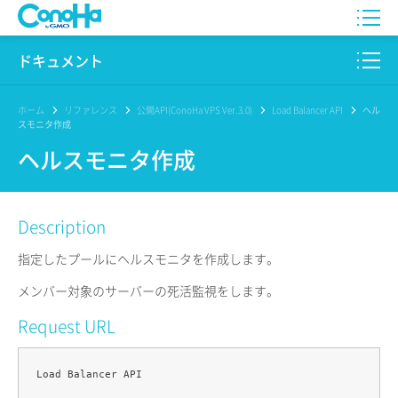
WING
ドキュメント
VPS
このサイトについて
ホーム
リファレンス
公開API(ConoHa VPS Ver.3.0)
Load Balancer API
ヘル
スモニタ作成
for GAME
プロダクト
ヘルスモニタ作成
AI Canvas
リファレンス
Description
Pencil
リリースノート
指定したプールにヘルスモニタを作成します。
サービス一覧
メンバー対象のサーバーの死活監視をします。
サポート
Request URL
ログイン
Load Balancer API
