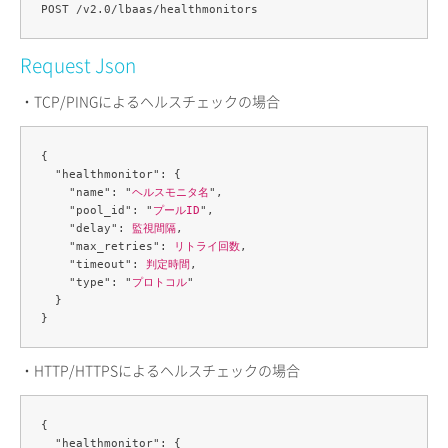
Request Json
・TCP/PINGによるヘルスチェックの場合
{

  "healthmonitor": {

    "name": "
ヘルスモニタ名
",

    "pool_id": "
プールID
",

    "delay": 
監視間隔
,

    "max_retries": 
リトライ回数
,

    "timeout": 
判定時間
,

    "type": "
プロトコル
"

  }

・HTTP/HTTPSによるヘルスチェックの場合
{

  "healthmonitor": {
