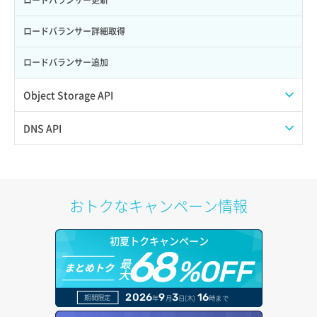
サーバー削除
ポート詳細取得
ロードバランサー詳細取得
サーバー操作（起動/停止/再起動/強制停止）
ロードバランサー追加
サーバー設定切替
Object Storage API
サーバー詳細一覧取得
Web公開
DNS API
サーバー詳細取得
アカウント容量設定
ドメイン一覧取得
ポートアタッチ
アカウント情報取得
ドメイン情報削除
おトクなキャンペーン情報
ポートデタッチ
オブジェクトアップロード
ドメイン情報更新
初夏トクキャンペーン
ボリュームアタッチ
68
オブジェクトダウンロード
ドメイン情報登録
最
%OFF
まとめトク
大
ボリュームデタッチ
オブジェクトバージョン管理
ドメイン詳細取得
2026
9
3
16
期間限定
年
月
日(木)
時まで
オブジェクト一覧取得
レコード一覧取得