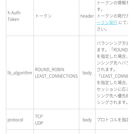
トークンの情報を
す。
X-Auth-
トークン
header
トークンの発行方
Token
ークン発行
にてご
さい。
バランシング方式
ます。「ROUND_R
を指定した場合、
ンシング先へバラ
ROUND_ROBIN
されます。
lb_algorithm
body
LEAST_CONNECTIONS
「LEAST_CONNEC
を指定した場合、
セッションに応じ
シング先へ優先的
シングされます。
TCP
protocol
body
プロトコルを指定
UDP