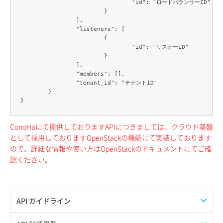
				"id": "ロードバランサーID"

			}

		],

		"listeners": [

			{

				"id": "リスナーID"

			}

		],

		"members": [],

		"tenant_id": "テナントID"

	}

ConoHaにて提供しておりますAPIにつきましては、クラウド基盤
として採用しておりますOpenStackの機能にて実装しております
ので、詳細な情報や使い方はOpenStackのドキュメントにてご確
認ください。
API ガイドライン
APIのご利用について