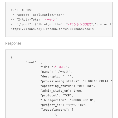
curl -X POST 

-H "Accept: application/json" 

-H "X-Auth-Token: 
トークン
" 

-d '{"pool": {"lb_algorithm": "
バランシング方式
","protocol": 
Response
{

	"pool": {

		"id": "
プールID
",

		"name": "プール名",

		"description": "",

		"provisioning_status": "PENDING_CREATE",

		"operating_status": "OFFLINE",

		"admin_state_up": true,

		"protocol": "TCP",

		"lb_algorithm": "ROUND_ROBIN",

		"project_id": "テナントID",

		"loadbalancers": [

			{
