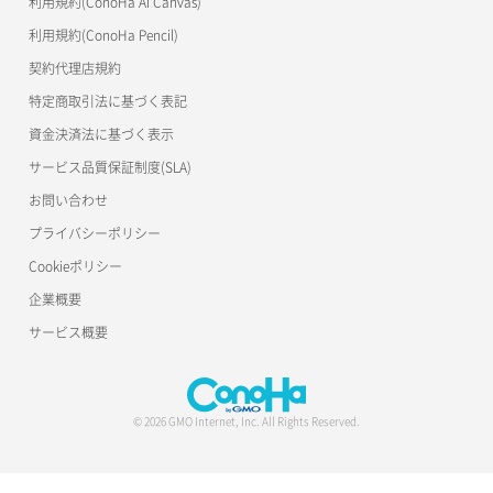
利用規約(ConoHa AI Canvas)
S3Proxy
一時的Web公開
利用規約(ConoHa Pencil)
公開API(ConoHa VPS Ver.2.0)
契約代理店規約
特定商取引法に基づく表記
資金決済法に基づく表示
サービス品質保証制度(SLA)
お問い合わせ
プライバシーポリシー
Cookieポリシー
企業概要
サービス概要
© 2026 GMO Internet, Inc. All Rights Reserved.