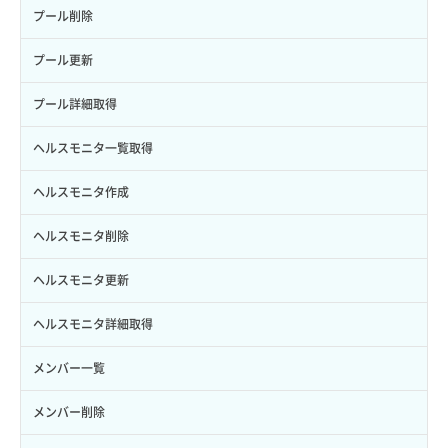
サブユーザー作成
バックアップリストア
イメージ保存容量変更
SSHキーペア詳細取得
サブネット作成（ローカルネットワーク用）
プール削除
サブユーザー削除
バックアップ一覧取得
イメージ削除
アタッチ済みポート一覧取得
サブネット削除（ローカルネットワーク用）
プール更新
サブユーザー更新
バックアップ詳細一覧取得
イメージ詳細取得
アタッチ済みポート詳細取得
サブネット詳細取得
プール詳細取得
サブユーザー詳細取得
バックアップ詳細取得
アタッチ済みボリューム一覧
セキュリティグループ ルール一覧取得
ヘルスモニタ一覧取得
トークン発行
ボリュームイメージ保存
アタッチ済みボリューム詳細取得
セキュリティグループ ルール作成
ヘルスモニタ作成
パーミッション一覧取得
ボリュームタイプ一覧取得
コンソールURL発行
セキュリティグループ ルール削除
ヘルスモニタ削除
ロールからパーミッションを紐づけ解除
ボリュームタイプ詳細取得
サーバーに紐づくアドレス取得
セキュリティグループ ルール詳細取得
ヘルスモニタ更新
ロールにパーミッションを紐づけ
ボリューム一覧取得
サーバーに紐づくアドレス取得（ネットワーク指定）
セキュリティグループ一覧取得
ヘルスモニタ詳細取得
ロール一覧取得
ボリューム作成
サーバーに紐づくセキュリティグループ取得
セキュリティグループ作成
メンバー一覧
ロール作成
ボリューム削除
サーバープラン一覧取得
セキュリティグループ削除
メンバー削除
ロール削除
ボリューム更新