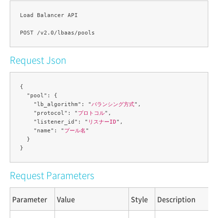
Load Balancer API

Request Json
{

  "pool": {

    "lb_algorithm": "
バランシング方式
",

    "protocol": "
プロトコル
",

    "listener_id": "
リスナーID
",

    "name": "
プール名
"

  }

Request Parameters
Parameter
Value
Style
Description