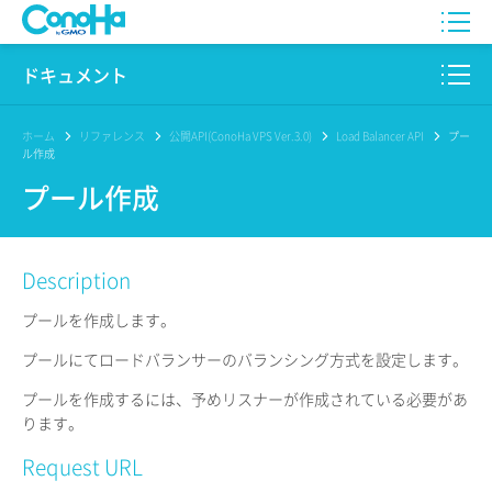
WING
ドキュメント
VPS
このサイトについて
ホーム
リファレンス
公開API(ConoHa VPS Ver.3.0)
Load Balancer API
プー
ル作成
for GAME
プロダクト
プール作成
AI Canvas
リファレンス
Description
Pencil
リリースノート
プールを作成します。
サービス一覧
プールにてロードバランサーのバランシング方式を設定します。
サポート
プールを作成するには、予めリスナーが作成されている必要があ
ります。
ログイン
Request URL