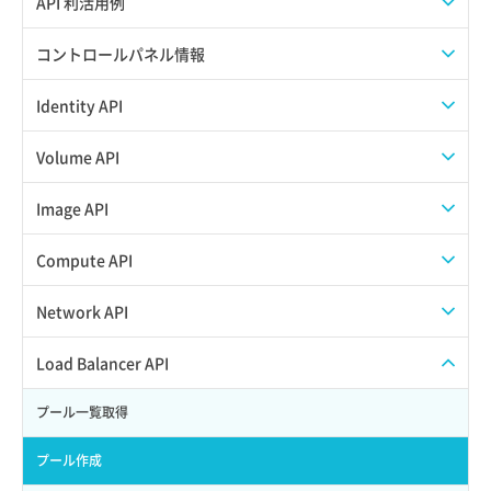
API 利活用例
APIでAPIサブユーザーを作成する
コントロールパネル情報
APIでVPSにISOイメージを挿入する
APIユーザーを作成する
Identity API
APIでVPSを作成する
API情報を確認する
Credential一覧取得
Volume API
Credential作成
スナップショット一覧取得
Image API
Credential削除
スナップショット作成
ISOイメージアップロード
Compute API
Credential詳細取得
スナップショット削除
ISOイメージ作成
ISOイメージ挿入/排出
Network API
サブユーザーからロールを紐づけ解除
スナップショット復元
イメージ一覧取得
SSHキーペア一覧取得
QoSポリシー一覧取得
Load Balancer API
サブユーザーにロールを紐づけ
スナップショット詳細一覧取得
イメージ保存使用量取得
SSHキーペア作成
QoSポリシー詳細取得
プール一覧取得
サブユーザー一覧取得
スナップショット詳細取得（アイテム指定）
イメージ保存容量取得
SSHキーペア削除
サブネット一覧取得
プール作成