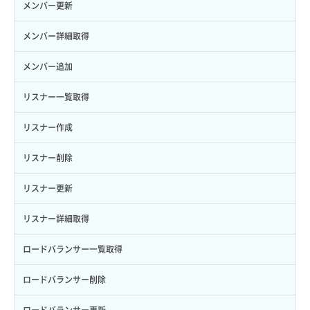
サーバープラン変更
セキュリティグループ更新
メンバー更新
ロール更新
ボリューム詳細一覧取得
サーバープラン詳細一覧取得
セキュリティグループ詳細取得
メンバー詳細取得
ロール詳細取得
ボリューム詳細取得
サーバープラン詳細取得
ネットワーク一覧取得
メンバー追加
自動バックアップ有効化
サーバーメタデータ取得
ネットワーク作成（ローカルネットワーク用）
リスナー一覧取得
自動バックアップ無効化
サーバーメタデータ更新（ネームタグ変更）
ネットワーク削除（ローカルネットワーク用）
リスナー作成
サーバー一覧取得
ネットワーク詳細取得
リスナー削除
サーバー作成
ポート一覧取得
リスナー更新
サーバー再構築（OS再インストール）
ポート作成（ローカルネットワーク用）
リスナー詳細取得
サーバー利用状況グラフ（CPU）
ポート作成（追加IP用）
ロードバランサー一覧取得
サーバー利用状況グラフ（ディスクIO）
ポート削除
ロードバランサー削除
サーバー利用状況グラフ（トラフィック）
ポート更新
ロードバランサー更新