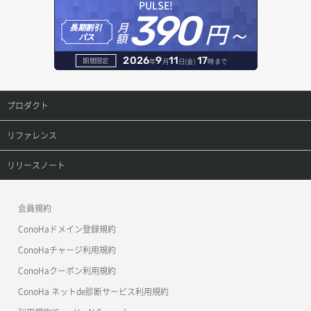
PULSE!
390
円～
月
オブジェクト削除
長期割引
レコード作成
額
パス
オブジェクト削除予約
レコード削除
2026
9
11
17
期間限定
年
月
日(金)
時まで
オブジェクト複製
レコード更新
プロダクト
オブジェクト詳細取得
レコード詳細取得
プロダクトトップ
リファレンス
コンテナ一覧取得
ConoHa VPS(Ver.3.0)
リファレンストップ
リリースノート
コンテナ作成
ConoHa VPS(Ver.2.0)
公開API(ConoHa VPS Ver.3.0)
リリースノートトップ
会員規約
コンテナ削除
ConoHa for GAME
MCP Server
ConoHaドメイン登録規約
コンテナ詳細取得
OpenStack CLI
ConoHaチャージ利用規約
ConoHaクーポン利用規約
Terraform
ラージオブジェクトアップロード(DLO)
ConoHa ネットde診断サービス利用規約
s3cmd
ラージオブジェクトアップロード(SLO)