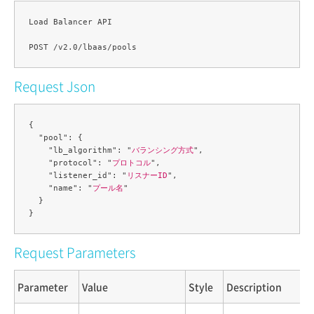
Load Balancer API

Request Json
{

  "pool": {

    "lb_algorithm": "
バランシング方式
",

    "protocol": "
プロトコル
",

    "listener_id": "
リスナーID
",

    "name": "
プール名
"

  }

Request Parameters
Parameter
Value
Style
Description