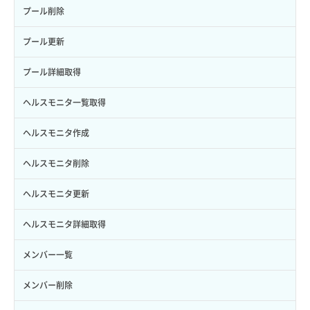
サブユーザー作成
バックアップリストア
イメージ保存容量変更
SSHキーペア詳細取得
サブネット作成（ローカルネットワーク用）
プール削除
サブユーザー削除
バックアップ一覧取得
イメージ削除
アタッチ済みポート一覧取得
サブネット削除（ローカルネットワーク用）
プール更新
サブユーザー更新
バックアップ詳細一覧取得
イメージ詳細取得
アタッチ済みポート詳細取得
サブネット詳細取得
プール詳細取得
サブユーザー詳細取得
バックアップ詳細取得
アタッチ済みボリューム一覧
セキュリティグループ ルール一覧取得
ヘルスモニタ一覧取得
トークン発行
ボリュームイメージ保存
アタッチ済みボリューム詳細取得
セキュリティグループ ルール作成
ヘルスモニタ作成
パーミッション一覧取得
ボリュームタイプ一覧取得
コンソールURL発行
セキュリティグループ ルール削除
ヘルスモニタ削除
ロールからパーミッションを紐づけ解除
ボリュームタイプ詳細取得
サーバーに紐づくアドレス取得
セキュリティグループ ルール詳細取得
ヘルスモニタ更新
ロールにパーミッションを紐づけ
ボリューム一覧取得
サーバーに紐づくアドレス取得（ネットワーク指定）
セキュリティグループ一覧取得
ヘルスモニタ詳細取得
ロール一覧取得
ボリューム作成
サーバーに紐づくセキュリティグループ取得
セキュリティグループ作成
メンバー一覧
ロール作成
ボリューム削除
サーバープラン一覧取得
セキュリティグループ削除
メンバー削除
ロール削除
ボリューム更新