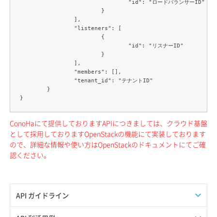
				"id": "ロードバランサーID"

			}

		],

		"listeners": [

			{

				"id": "リスナーID"

			}

		],

		"members": [],

		"tenant_id": "テナントID"

	}

ConoHaにて提供しておりますAPIにつきましては、クラウド基盤
として採用しておりますOpenStackの機能にて実装しております
ので、詳細な情報や使い方はOpenStackのドキュメントにてご確
認ください。
API ガイドライン
APIのご利用について