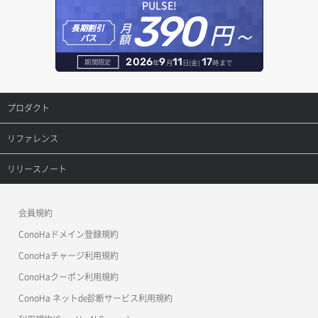
PULSE!
390
円～
月
オブジェクト削除
長期割引
レコード作成
額
パス
オブジェクト削除予約
レコード削除
2026
9
11
17
期間限定
年
月
日(金)
時まで
オブジェクト複製
レコード更新
プロダクト
オブジェクト詳細取得
レコード詳細取得
プロダクトトップ
リファレンス
コンテナ一覧取得
ConoHa VPS(Ver.3.0)
リファレンストップ
リリースノート
コンテナ作成
ConoHa VPS(Ver.2.0)
公開API(ConoHa VPS Ver.3.0)
リリースノートトップ
会員規約
コンテナ削除
ConoHa for GAME
MCP Server
ConoHaドメイン登録規約
コンテナ詳細取得
OpenStack CLI
ConoHaチャージ利用規約
ConoHaクーポン利用規約
Terraform
ラージオブジェクトアップロード(DLO)
ConoHa ネットde診断サービス利用規約
s3cmd
ラージオブジェクトアップロード(SLO)