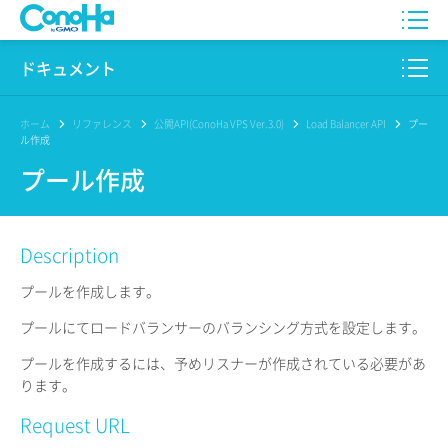
WING
ドキュメント
VPS
このサイトについて
ホーム
リファレンス
公開API(ConoHa VPS Ver.3.0)
Load Balancer API
プー
ル作成
for GAME
プロダクト
プール作成
AI Canvas
リファレンス
Description
Pencil
リリースノート
プールを作成します。
サービス一覧
プールにてロードバランサーのバランシング方式を設定します。
サポート
プールを作成するには、予めリスナーが作成されている必要があ
ります。
ログイン
Request URL