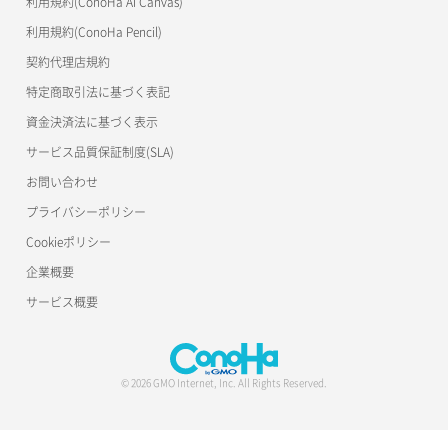
利用規約(ConoHa AI Canvas)
S3Proxy
一時的Web公開
利用規約(ConoHa Pencil)
公開API(ConoHa VPS Ver.2.0)
契約代理店規約
特定商取引法に基づく表記
資金決済法に基づく表示
サービス品質保証制度(SLA)
お問い合わせ
プライバシーポリシー
Cookieポリシー
企業概要
サービス概要
© 2026 GMO Internet, Inc. All Rights Reserved.