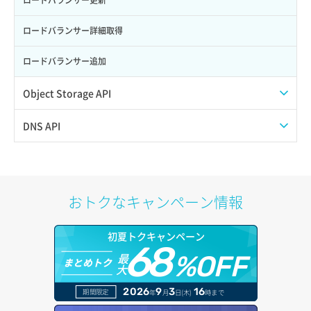
サーバー削除
ポート詳細取得
ロードバランサー詳細取得
サーバー操作（起動/停止/再起動/強制停止）
ロードバランサー追加
サーバー設定切替
Object Storage API
サーバー詳細一覧取得
Web公開
DNS API
サーバー詳細取得
アカウント容量設定
ドメイン一覧取得
ポートアタッチ
アカウント情報取得
ドメイン情報削除
おトクなキャンペーン情報
ポートデタッチ
オブジェクトアップロード
ドメイン情報更新
初夏トクキャンペーン
ボリュームアタッチ
68
オブジェクトダウンロード
ドメイン情報登録
最
%OFF
まとめトク
大
ボリュームデタッチ
オブジェクトバージョン管理
ドメイン詳細取得
2026
9
3
16
期間限定
年
月
日(木)
時まで
オブジェクト一覧取得
レコード一覧取得