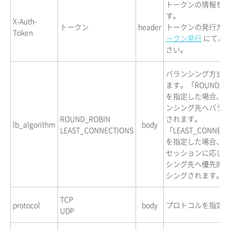
トークンの情報を
す。
X-Auth-
トークン
header
トークンの発行方
Token
ークン発行
にてご
さい。
バランシング方式
ます。「ROUND_R
を指定した場合、
ンシング先へバラ
ROUND_ROBIN
されます。
lb_algorithm
body
LEAST_CONNECTIONS
「LEAST_CONNEC
を指定した場合、
セッションに応じ
シング先へ優先的
シングされます。
TCP
protocol
body
プロトコルを指定
UDP