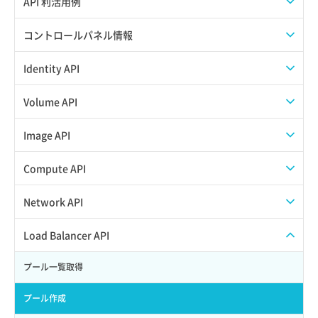
API 利活用例
APIでAPIサブユーザーを作成する
コントロールパネル情報
APIでVPSにISOイメージを挿入する
APIユーザーを作成する
Identity API
APIでVPSを作成する
API情報を確認する
Credential一覧取得
Volume API
Credential作成
スナップショット一覧取得
Image API
Credential削除
スナップショット作成
ISOイメージアップロード
Compute API
Credential詳細取得
スナップショット削除
ISOイメージ作成
ISOイメージ挿入/排出
Network API
サブユーザーからロールを紐づけ解除
スナップショット復元
イメージ一覧取得
SSHキーペア一覧取得
QoSポリシー一覧取得
Load Balancer API
サブユーザーにロールを紐づけ
スナップショット詳細一覧取得
イメージ保存使用量取得
SSHキーペア作成
QoSポリシー詳細取得
プール一覧取得
サブユーザー一覧取得
スナップショット詳細取得（アイテム指定）
イメージ保存容量取得
SSHキーペア削除
サブネット一覧取得
プール作成