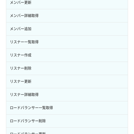
サーバープラン変更
セキュリティグループ更新
メンバー更新
ロール更新
ボリューム詳細一覧取得
サーバープラン詳細一覧取得
セキュリティグループ詳細取得
メンバー詳細取得
ロール詳細取得
ボリューム詳細取得
サーバープラン詳細取得
ネットワーク一覧取得
メンバー追加
自動バックアップ有効化
サーバーメタデータ取得
ネットワーク作成（ローカルネットワーク用）
リスナー一覧取得
自動バックアップ無効化
サーバーメタデータ更新（ネームタグ変更）
ネットワーク削除（ローカルネットワーク用）
リスナー作成
サーバー一覧取得
ネットワーク詳細取得
リスナー削除
サーバー作成
ポート一覧取得
リスナー更新
サーバー再構築（OS再インストール）
ポート作成（ローカルネットワーク用）
リスナー詳細取得
サーバー利用状況グラフ（CPU）
ポート作成（追加IP用）
ロードバランサー一覧取得
サーバー利用状況グラフ（ディスクIO）
ポート削除
ロードバランサー削除
サーバー利用状況グラフ（トラフィック）
ポート更新
ロードバランサー更新