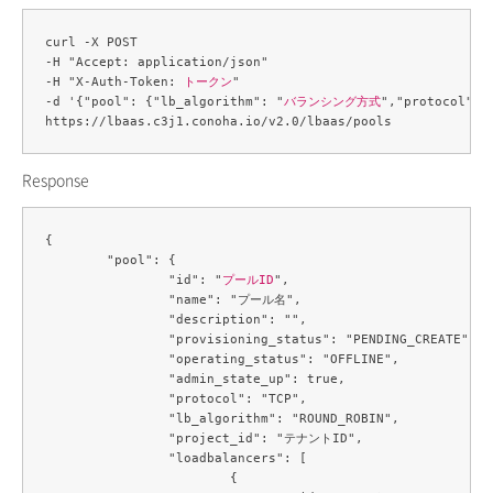
curl -X POST 

-H "Accept: application/json" 

-H "X-Auth-Token: 
トークン
" 

-d '{"pool": {"lb_algorithm": "
バランシング方式
","protocol": 
Response
{

	"pool": {

		"id": "
プールID
",

		"name": "プール名",

		"description": "",

		"provisioning_status": "PENDING_CREATE",

		"operating_status": "OFFLINE",

		"admin_state_up": true,

		"protocol": "TCP",

		"lb_algorithm": "ROUND_ROBIN",

		"project_id": "テナントID",

		"loadbalancers": [

			{
