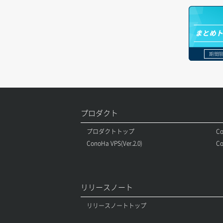
オブジェクト一覧取得
レコード一覧取得
ボリュームアタッチ
オブジェクト削除
レコード作成
まとめ
ボリュームデタッチ
オブジェクト削除予約
レコード削除
期間限
オブジェクト複製
レコード更新
オブジェクト詳細取得
レコード詳細取得
プロダクト
コンテナ一覧取得
プロダクトトップ
Co
コンテナ作成
ConoHa VPS(Ver.2.0)
Co
コンテナ削除
コンテナ詳細取得
リリースノート
ラージオブジェクトアップロード(DLO)
リリースノートトップ