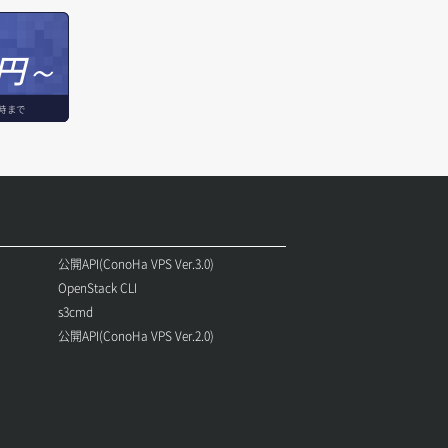
円～
時まで
公開API(ConoHa VPS Ver.3.0)
OpenStack CLI
s3cmd
公開API(ConoHa VPS Ver.2.0)