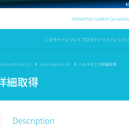
WING
VPS
for GAME
AI Canvas
Penc
このサイトについて
プロダクト
リファレンス
noHa VPS Ver.3.0)
Load Balancer API
ヘルスモニタ詳細取得
詳細取得
Description