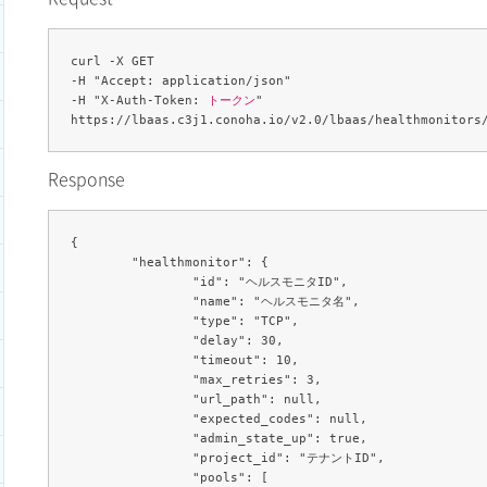
curl -X GET 

-H "Accept: application/json" 

-H "X-Auth-Token: 
トークン
" 

https://lbaas.c3j1.conoha.io/v2.0/lbaas/healthmonitors
Response
{

	"healthmonitor": {

		"id": "ヘルスモニタID",

		"name": "ヘルスモニタ名",

		"type": "TCP",

		"delay": 30,

		"timeout": 10,

		"max_retries": 3,

		"url_path": null,

		"expected_codes": null,

		"admin_state_up": true,

		"project_id": "テナントID",

		"pools": [
