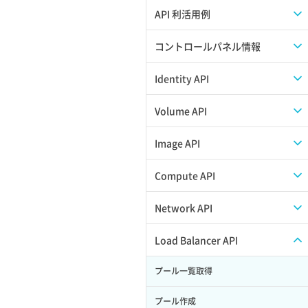
APIのご利用について
API 利活用例
APIでAPIサブユーザーを作成する
コントロールパネル情報
APIでVPSにISOイメージを挿入する
APIユーザーを作成する
Identity API
APIでVPSを作成する
API情報を確認する
Credential一覧取得
Volume API
Credential作成
スナップショット一覧取得
Image API
Credential削除
スナップショット作成
ISOイメージアップロード
Compute API
Credential詳細取得
スナップショット削除
ISOイメージ作成
ISOイメージ挿入/排出
Network API
サブユーザーからロールを紐づけ解除
スナップショット復元
イメージ一覧取得
SSHキーペア一覧取得
QoSポリシー一覧取得
Load Balancer API
サブユーザーにロールを紐づけ
スナップショット詳細一覧取得
イメージ保存使用量取得
SSHキーペア作成
QoSポリシー詳細取得
プール一覧取得
サブユーザー一覧取得
スナップショット詳細取得（アイテム
イメージ保存容量取得
SSHキーペア削除
サブネット一覧取得
プール作成
指定）