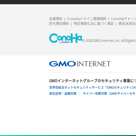
ラージオブジェクトアップロード(SLO)
一時的Web公開
会員規約
ConoHaドメイン登録規約
ConoHaチャ
約代理店規約
特定商取引法に基づく表記
資金決済法
© 2026 GMO Internet, Inc. All Rights
GMOインターネットグループのセキュリティ事業に
世界初総合ネットセキュリティサービス「GMOセキュリティ24
実在証明・盗聴対策
サイバー攻撃対策（GMOサイバーセキュ