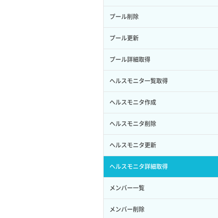
サブユーザー作成
イメージ保存容量変更
SSHキーペア詳細取得
サブネット作成（ローカルネットワー
プール削除
バックアップリストア
ク用）
サブユーザー削除
イメージ削除
アタッチ済みポート一覧取得
プール更新
バックアップ一覧取得
サブネット削除（ローカルネットワー
サブユーザー更新
イメージ詳細取得
ク用）
アタッチ済みポート詳細取得
プール詳細取得
バックアップ詳細一覧取得
サブユーザー詳細取得
サブネット詳細取得
アタッチ済みボリューム一覧
ヘルスモニタ一覧取得
バックアップ詳細取得
トークン発行
セキュリティグループ ルール一覧取得
アタッチ済みボリューム詳細取得
ヘルスモニタ作成
ボリュームイメージ保存
パーミッション一覧取得
セキュリティグループ ルール作成
コンソールURL発行
ヘルスモニタ削除
ボリュームタイプ一覧取得
ロールからパーミッションを紐づけ解
セキュリティグループ ルール削除
サーバーに紐づくアドレス取得
ヘルスモニタ更新
除
ボリュームタイプ詳細取得
セキュリティグループ ルール詳細取得
サーバーに紐づくアドレス取得（ネッ
ヘルスモニタ詳細取得
ロールにパーミッションを紐づけ
ボリューム一覧取得
トワーク指定）
セキュリティグループ一覧取得
メンバー一覧
ロール一覧取得
ボリューム作成
サーバーに紐づくセキュリティグルー
プ取得
セキュリティグループ作成
メンバー削除
ロール作成
ボリューム削除