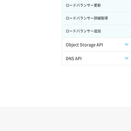
ロードバランサー更新
ポート作成（追加IP用）
サーバー利用状況グラフ（ディスク
IO）
ロードバランサー詳細取得
ポート削除
サーバー利用状況グラフ（トラフィッ
ロードバランサー追加
ク）
ポート更新
サーバー削除
Object Storage API
ポート詳細取得
サーバー操作（起動/停止/再起動/強制
Web公開
DNS API
停止）
アカウント容量設定
ドメイン一覧取得
サーバー設定切替
アカウント情報取得
ドメイン情報削除
サーバー詳細一覧取得
オブジェクトアップロード
ドメイン情報更新
サーバー詳細取得
オブジェクトダウンロード
ドメイン情報登録
ポートアタッチ
オブジェクトバージョン管理
ドメイン詳細取得
ポートデタッチ