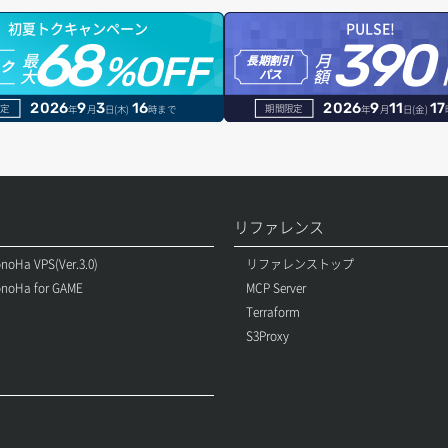
初夏トクキャンペーン
PULSE!
68
390
最
月
%OFF
長期割引
トク
大
額
パス
2026
9
3
16
2026
9
11
17
定
期間限定
年
月
日(木)
時まで
年
月
日(金)
リファレンス
noHa VPS(Ver.3.0)
リファレンストップ
noHa for GAME
MCP Server
Terraform
S3Proxy