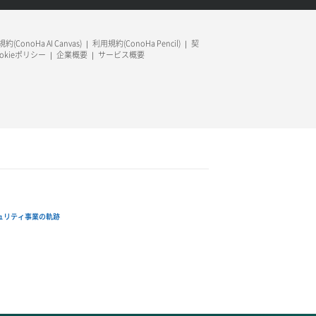
約(ConoHa AI Canvas)
利用規約(ConoHa Pencil)
契
ookieポリシー
企業概要
サービス概要
ュリティ事業の軌跡