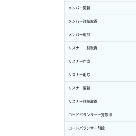
サーバープラン一覧取得
セキュリティグループ削除
メンバー更新
ロール削除
ボリューム更新
サーバープラン変更
セキュリティグループ更新
メンバー詳細取得
ロール更新
ボリューム詳細一覧取得
サーバープラン詳細一覧取得
セキュリティグループ詳細取得
メンバー追加
ロール詳細取得
ボリューム詳細取得
サーバープラン詳細取得
ネットワーク一覧取得
リスナー一覧取得
自動バックアップ有効化
サーバーメタデータ取得
ネットワーク作成（ローカルネットワ
リスナー作成
自動バックアップ無効化
ーク用）
サーバーメタデータ更新（ネームタグ
リスナー削除
変更）
ネットワーク削除（ローカルネットワ
ーク用）
リスナー更新
サーバー一覧取得
ネットワーク詳細取得
リスナー詳細取得
サーバー作成
ポート一覧取得
ロードバランサー一覧取得
サーバー再構築（OS再インストール）
ポート作成（ローカルネットワーク
ロードバランサー削除
用）
サーバー利用状況グラフ（CPU）