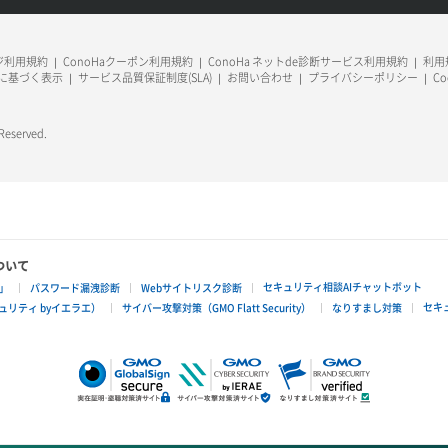
ージ利用規約
ConoHaクーポン利用規約
ConoHa ネットde診断サービス利用規約
利用規
に基づく表示
サービス品質保証制度(SLA)
お問い合わせ
プライバシーポリシー
C
 Reserved.
ついて
セキュリティ相談AIチャットボット
」
パスワード漏洩診断
Webサイトリスク診断
セキ
リティ byイエラエ）
サイバー攻撃対策（GMO Flatt Security）
なりすまし対策