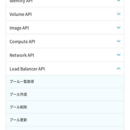
Identity API
APIでVPSを作成する
API情報を確認する
Credential一覧取得
Volume API
Credential作成
スナップショット一覧取得
Image API
Credential削除
スナップショット作成
ISOイメージアップロード
Compute API
Credential詳細取得
スナップショット削除
ISOイメージ作成
ISOイメージ挿入/排出
Network API
サブユーザーからロールを紐づけ解除
スナップショット復元
イメージ一覧取得
SSHキーペア一覧取得
QoSポリシー一覧取得
Load Balancer API
サブユーザーにロールを紐づけ
スナップショット詳細一覧取得
イメージ保存使用量取得
SSHキーペア作成
QoSポリシー詳細取得
プール一覧取得
サブユーザー一覧取得
スナップショット詳細取得（アイテム指定）
イメージ保存容量取得
SSHキーペア削除
サブネット一覧取得
プール作成
サブユーザー作成
バックアップリストア
イメージ保存容量変更
SSHキーペア詳細取得
サブネット作成（ローカルネットワーク用）
プール削除
サブユーザー削除
バックアップ一覧取得
イメージ削除
アタッチ済みポート一覧取得
サブネット削除（ローカルネットワーク用）
プール更新
サブユーザー更新
バックアップ詳細一覧取得
イメージ詳細取得