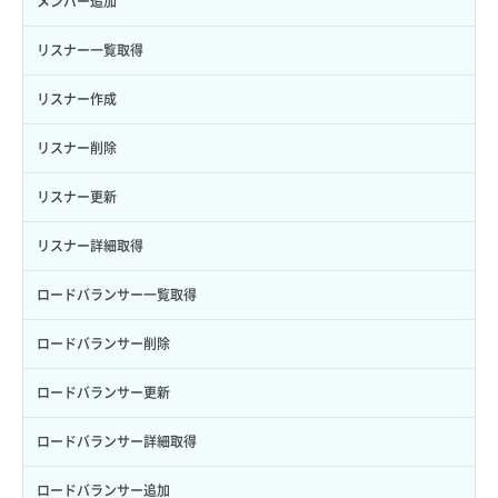
メンバー追加
自動バックアップ有効化
サーバーメタデータ取得
ネットワーク作成（ローカルネットワーク用）
リスナー一覧取得
自動バックアップ無効化
サーバーメタデータ更新（ネームタグ変更）
ネットワーク削除（ローカルネットワーク用）
リスナー作成
サーバー一覧取得
ネットワーク詳細取得
リスナー削除
サーバー作成
ポート一覧取得
リスナー更新
サーバー再構築（OS再インストール）
ポート作成（ローカルネットワーク用）
リスナー詳細取得
サーバー利用状況グラフ（CPU）
ポート作成（追加IP用）
ロードバランサー一覧取得
サーバー利用状況グラフ（ディスクIO）
ポート削除
ロードバランサー削除
サーバー利用状況グラフ（トラフィック）
ポート更新
ロードバランサー更新
サーバー削除
ポート詳細取得
ロードバランサー詳細取得
サーバー操作（起動/停止/再起動/強制停止）
ロードバランサー追加