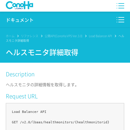
WING
ドキュメント
VPS
このサイトについて
ホーム
リファレンス
公開API(ConoHa VPS Ver.3.0)
Load Balancer API
ヘル
スモニタ詳細取得
for GAME
プロダクト
ヘルスモニタ詳細取得
AI Canvas
リファレンス
Description
Pencil
リリースノート
ヘルスモニタの詳細情報を取得します。
サービス一覧
Request URL
サポート
Load Balancer API

ログイン