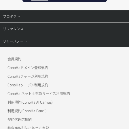
オブジェクト複製
レコード更新
プロダクト
オブジェクト詳細取得
レコード詳細取得
プロダクトトップ
リファレンス
コンテナ一覧取得
ConoHa VPS(Ver.3.0)
リファレンストップ
リリースノート
コンテナ作成
ConoHa VPS(Ver.2.0)
公開API(ConoHa VPS Ver.3.0)
リリースノートトップ
会員規約
コンテナ削除
ConoHa for GAME
MCP Server
ConoHaドメイン登録規約
コンテナ詳細取得
OpenStack CLI
ConoHaチャージ利用規約
ConoHaクーポン利用規約
Terraform
ラージオブジェクトアップロード(DLO)
ConoHa ネットde診断サービス利用規約
s3cmd
ラージオブジェクトアップロード(SLO)
利用規約(ConoHa AI Canvas)
S3Proxy
一時的Web公開
利用規約(ConoHa Pencil)
公開API(ConoHa VPS Ver.2.0)
契約代理店規約
特定商取引法に基づく表記