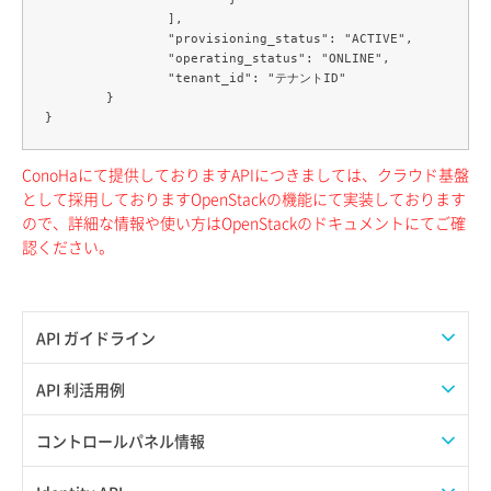
		],

		"provisioning_status": "ACTIVE",

		"operating_status": "ONLINE",

		"tenant_id": "テナントID"

	}

ConoHaにて提供しておりますAPIにつきましては、クラウド基盤
として採用しておりますOpenStackの機能にて実装しております
ので、詳細な情報や使い方はOpenStackのドキュメントにてご確
認ください。
API ガイドライン
APIのご利用について
API 利活用例
APIでAPIサブユーザーを作成する
コントロールパネル情報
APIでVPSにISOイメージを挿入する
APIユーザーを作成する