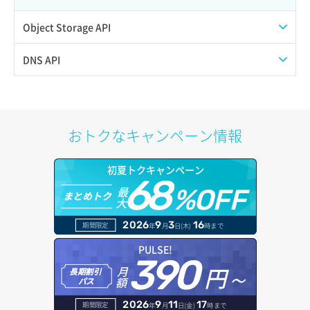
サーバー設定切替
Object Storage API
サーバー詳細一覧取得
Web公開
DNS API
サーバー詳細取得
アカウント容量設定
ドメイン一覧取得
ポートアタッチ
アカウント情報取得
ドメイン情報削除
おトクなキャンペーン情報
ポートデタッチ
オブジェクトアップロード
ドメイン情報更新
初夏トクキャンペーン
ボリュームアタッチ
68
オブジェクトダウンロード
ドメイン情報登録
最
%OFF
まとめトク
大
ボリュームデタッチ
オブジェクトバージョン管理
ドメイン詳細取得
2026
9
3
16
期間限定
年
月
日(木)
時まで
オブジェクト一覧取得
レコード一覧取得
PULSE!
390
円～
月
オブジェクト削除
長期割引
レコード作成
額
パス
オブジェクト削除予約
レコード削除
2026
9
11
17
期間限定
年
月
日(金)
時まで