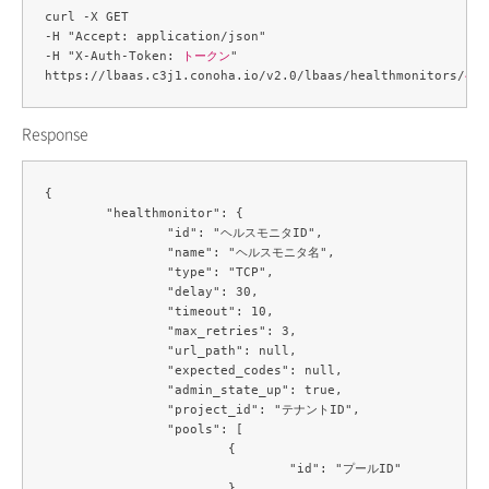
curl -X GET 

-H "Accept: application/json" 

-H "X-Auth-Token: 
トークン
" 

https://lbaas.c3j1.conoha.io/v2.0/lbaas/healthmonitors/
ヘル
Response
{

	"healthmonitor": {

		"id": "ヘルスモニタID",

		"name": "ヘルスモニタ名",

		"type": "TCP",

		"delay": 30,

		"timeout": 10,

		"max_retries": 3,

		"url_path": null,

		"expected_codes": null,

		"admin_state_up": true,

		"project_id": "テナントID",

		"pools": [

			{

				"id": "プールID"

			}
