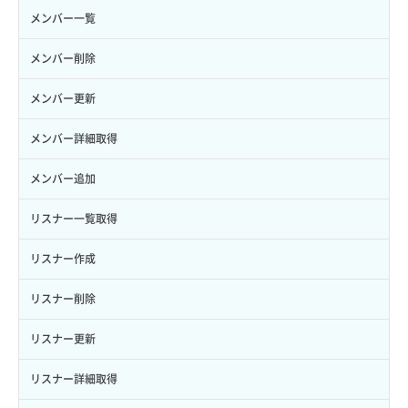
ロール一覧取得
ボリューム作成
サーバーに紐づくセキュリティグループ取得
セキュリティグループ作成
メンバー一覧
ロール作成
ボリューム削除
サーバープラン一覧取得
セキュリティグループ削除
メンバー削除
ロール削除
ボリューム更新
サーバープラン変更
セキュリティグループ更新
メンバー更新
ロール更新
ボリューム詳細一覧取得
サーバープラン詳細一覧取得
セキュリティグループ詳細取得
メンバー詳細取得
ロール詳細取得
ボリューム詳細取得
サーバープラン詳細取得
ネットワーク一覧取得
メンバー追加
自動バックアップ有効化
サーバーメタデータ取得
ネットワーク作成（ローカルネットワーク用）
リスナー一覧取得
自動バックアップ無効化
サーバーメタデータ更新（ネームタグ変更）
ネットワーク削除（ローカルネットワーク用）
リスナー作成
サーバー一覧取得
ネットワーク詳細取得
リスナー削除
サーバー作成
ポート一覧取得
リスナー更新
サーバー再構築（OS再インストール）
ポート作成（ローカルネットワーク用）
リスナー詳細取得