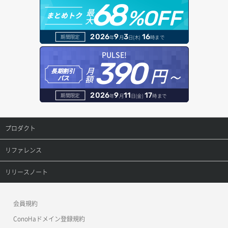
68
オブジェクトダウンロード
ドメイン情報登録
最
%OFF
まとめトク
大
ボリュームデタッチ
オブジェクトバージョン管理
ドメイン詳細取得
2026
9
3
16
期間限定
年
月
日(木)
時まで
オブジェクト一覧取得
レコード一覧取得
PULSE!
390
円～
月
オブジェクト削除
長期割引
レコード作成
額
パス
オブジェクト削除予約
レコード削除
2026
9
11
17
期間限定
年
月
日(金)
時まで
オブジェクト複製
レコード更新
プロダクト
オブジェクト詳細取得
レコード詳細取得
プロダクトトップ
リファレンス
コンテナ一覧取得
ConoHa VPS(Ver.3.0)
リファレンストップ
リリースノート
コンテナ作成
ConoHa VPS(Ver.2.0)
公開API(ConoHa VPS Ver.3.0)
リリースノートトップ
会員規約
コンテナ削除
ConoHa for GAME
MCP Server
ConoHaドメイン登録規約
コンテナ詳細取得