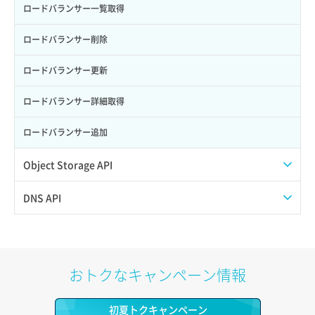
サーバー利用状況グラフ（CPU）
ポート作成（追加IP用）
ロードバランサー一覧取得
サーバー利用状況グラフ（ディスクIO）
ポート削除
ロードバランサー削除
サーバー利用状況グラフ（トラフィック）
ポート更新
ロードバランサー更新
サーバー削除
ポート詳細取得
ロードバランサー詳細取得
サーバー操作（起動/停止/再起動/強制停止）
ロードバランサー追加
サーバー設定切替
Object Storage API
サーバー詳細一覧取得
Web公開
DNS API
サーバー詳細取得
アカウント容量設定
ドメイン一覧取得
ポートアタッチ
アカウント情報取得
ドメイン情報削除
おトクなキャンペーン情報
ポートデタッチ
オブジェクトアップロード
ドメイン情報更新
初夏トクキャンペーン
ボリュームアタッチ