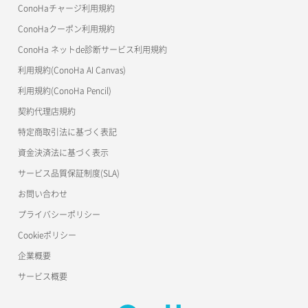
OpenStack CLI
ConoHaチャージ利用規約
ConoHaクーポン利用規約
Terraform
ラージオブジェクトアップロード(DLO)
ConoHa ネットde診断サービス利用規約
s3cmd
ラージオブジェクトアップロード(SLO)
利用規約(ConoHa AI Canvas)
S3Proxy
一時的Web公開
利用規約(ConoHa Pencil)
公開API(ConoHa VPS Ver.2.0)
契約代理店規約
特定商取引法に基づく表記
資金決済法に基づく表示
サービス品質保証制度(SLA)
お問い合わせ
プライバシーポリシー
Cookieポリシー
企業概要
サービス概要