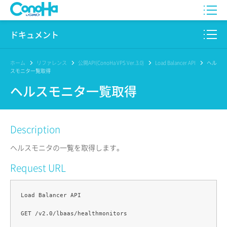
WING
ドキュメント
VPS
このサイトについて
ホーム
リファレンス
公開API(ConoHa VPS Ver.3.0)
Load Balancer API
ヘル
スモニタ一覧取得
for GAME
プロダクト
ヘルスモニタ一覧取得
AI Canvas
リファレンス
Description
Pencil
リリースノート
ヘルスモニタの一覧を取得します。
サービス一覧
Request URL
サポート
Load Balancer API

ログイン