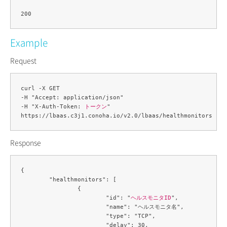
Example
Request
curl -X GET 

-H "Accept: application/json" 

-H "X-Auth-Token: 
トークン
" 

Response
{

	"healthmonitors": [

		{

			"id": "
ヘルスモニタID
",

			"name": "ヘルスモニタ名",

			"type": "TCP",

			"delay": 30,
