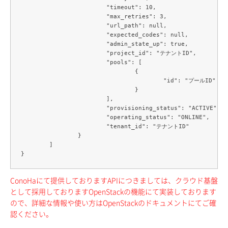
			"timeout": 10,

			"max_retries": 3,

			"url_path": null,

			"expected_codes": null,

			"admin_state_up": true,

			"project_id": "テナントID",

			"pools": [

				{

					"id": "プールID"

				}

			],

			"provisioning_status": "ACTIVE",

			"operating_status": "ONLINE",

			"tenant_id": "テナントID"

		}

	]

ConoHaにて提供しておりますAPIにつきましては、クラウド基盤
として採用しておりますOpenStackの機能にて実装しております
ので、詳細な情報や使い方はOpenStackのドキュメントにてご確
認ください。