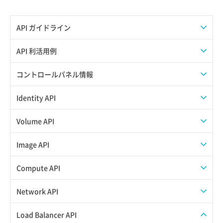
API ガイドライン
APIのご利用について
API 利活用例
APIでAPIサブユーザーを作成する
コントロールパネル情報
APIでVPSにISOイメージを挿入する
APIユーザーを作成する
Identity API
APIでVPSを作成する
API情報を確認する
Credential一覧取得
Volume API
Credential作成
スナップショット一覧取得
Image API
Credential削除
スナップショット作成
ISOイメージアップロード
Compute API
Credential詳細取得
スナップショット削除
ISOイメージ作成
ISOイメージ挿入/排出
Network API
サブユーザーからロールを紐づけ解除
スナップショット復元
イメージ一覧取得
SSHキーペア一覧取得
QoSポリシー一覧取得
Load Balancer API