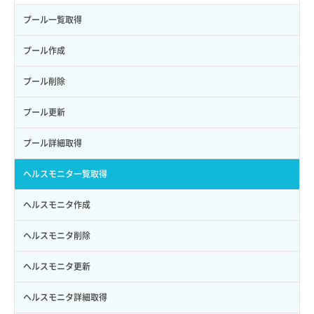
サブユーザーにロールを紐づけ
スナップショット詳細一覧取得
イメージ保存使用量取得
SSHキーペア作成
QoSポリシー詳細取得
プール一覧取得
サブユーザー一覧取得
スナップショット詳細取得（アイテム指定）
イメージ保存容量取得
SSHキーペア削除
サブネット一覧取得
プール作成
サブユーザー作成
バックアップリストア
イメージ保存容量変更
SSHキーペア詳細取得
サブネット作成（ローカルネットワーク用）
プール削除
サブユーザー削除
バックアップ一覧取得
イメージ削除
アタッチ済みポート一覧取得
サブネット削除（ローカルネットワーク用）
プール更新
サブユーザー更新
バックアップ詳細一覧取得
イメージ詳細取得
アタッチ済みポート詳細取得
サブネット詳細取得
プール詳細取得
サブユーザー詳細取得
バックアップ詳細取得
アタッチ済みボリューム一覧
セキュリティグループ ルール一覧取得
ヘルスモニタ一覧取得
トークン発行
ボリュームイメージ保存
アタッチ済みボリューム詳細取得
セキュリティグループ ルール作成
ヘルスモニタ作成
パーミッション一覧取得
ボリュームタイプ一覧取得
コンソールURL発行
セキュリティグループ ルール削除
ヘルスモニタ削除
ロールからパーミッションを紐づけ解除
ボリュームタイプ詳細取得
サーバーに紐づくアドレス取得
セキュリティグループ ルール詳細取得
ヘルスモニタ更新
ロールにパーミッションを紐づけ
ボリューム一覧取得
サーバーに紐づくアドレス取得（ネットワーク指定）
セキュリティグループ一覧取得
ヘルスモニタ詳細取得