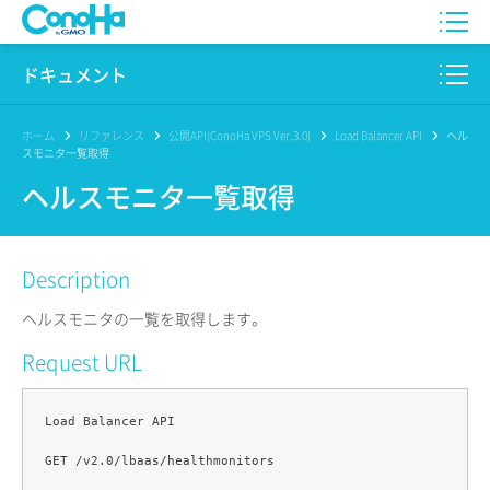
WING
ドキュメント
VPS
このサイトについて
ホーム
リファレンス
公開API(ConoHa VPS Ver.3.0)
Load Balancer API
ヘル
スモニタ一覧取得
for GAME
プロダクト
ヘルスモニタ一覧取得
AI Canvas
リファレンス
Description
Pencil
リリースノート
ヘルスモニタの一覧を取得します。
サービス一覧
Request URL
サポート
Load Balancer API

ログイン