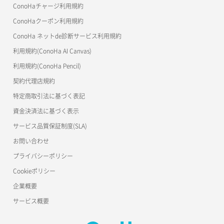
OpenStack CLI
ConoHaチャージ利用規約
ConoHaクーポン利用規約
Terraform
ラージオブジェクトアップロード(DLO)
ConoHa ネットde診断サービス利用規約
s3cmd
ラージオブジェクトアップロード(SLO)
利用規約(ConoHa AI Canvas)
S3Proxy
一時的Web公開
利用規約(ConoHa Pencil)
公開API(ConoHa VPS Ver.2.0)
契約代理店規約
特定商取引法に基づく表記
資金決済法に基づく表示
サービス品質保証制度(SLA)
お問い合わせ
プライバシーポリシー
Cookieポリシー
企業概要
サービス概要