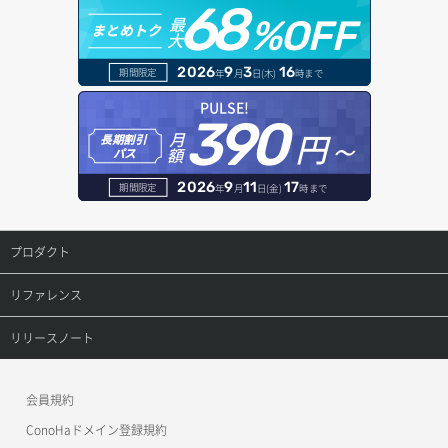
68
オブジェクトダウンロード
ドメイン情報登録
最
%OFF
まとめトク
大
ボリュームデタッチ
オブジェクトバージョン管理
ドメイン詳細取得
2026
9
3
16
期間限定
年
月
日(木)
時まで
オブジェクト一覧取得
レコード一覧取得
PULSE!
390
円～
月
オブジェクト削除
長期割引
レコード作成
額
パス
オブジェクト削除予約
レコード削除
2026
9
11
17
期間限定
年
月
日(金)
時まで
オブジェクト複製
レコード更新
プロダクト
オブジェクト詳細取得
レコード詳細取得
プロダクトトップ
リファレンス
コンテナ一覧取得
ConoHa VPS(Ver.3.0)
リファレンストップ
リリースノート
コンテナ作成
ConoHa VPS(Ver.2.0)
公開API(ConoHa VPS Ver.3.0)
リリースノートトップ
会員規約
コンテナ削除
ConoHa for GAME
MCP Server
ConoHaドメイン登録規約
コンテナ詳細取得