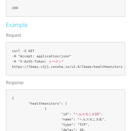
Example
Request
curl -X GET 

-H "Accept: application/json" 

-H "X-Auth-Token: 
トークン
" 

Response
{

	"healthmonitors": [

		{

			"id": "
ヘルスモニタID
",

			"name": "ヘルスモニタ名",

			"type": "TCP",

			"delay": 30,
