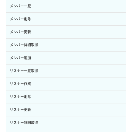
ロール一覧取得
ボリューム作成
サーバーに紐づくセキュリティグループ取得
セキュリティグループ作成
メンバー一覧
ロール作成
ボリューム削除
サーバープラン一覧取得
セキュリティグループ削除
メンバー削除
ロール削除
ボリューム更新
サーバープラン変更
セキュリティグループ更新
メンバー更新
ロール更新
ボリューム詳細一覧取得
サーバープラン詳細一覧取得
セキュリティグループ詳細取得
メンバー詳細取得
ロール詳細取得
ボリューム詳細取得
サーバープラン詳細取得
ネットワーク一覧取得
メンバー追加
自動バックアップ有効化
サーバーメタデータ取得
ネットワーク作成（ローカルネットワーク用）
リスナー一覧取得
自動バックアップ無効化
サーバーメタデータ更新（ネームタグ変更）
ネットワーク削除（ローカルネットワーク用）
リスナー作成
サーバー一覧取得
ネットワーク詳細取得
リスナー削除
サーバー作成
ポート一覧取得
リスナー更新
サーバー再構築（OS再インストール）
ポート作成（ローカルネットワーク用）
リスナー詳細取得