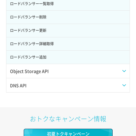
サーバー利用状況グラフ（CPU）
ポート作成（追加IP用）
ロードバランサー一覧取得
サーバー利用状況グラフ（ディスクIO）
ポート削除
ロードバランサー削除
サーバー利用状況グラフ（トラフィック）
ポート更新
ロードバランサー更新
サーバー削除
ポート詳細取得
ロードバランサー詳細取得
サーバー操作（起動/停止/再起動/強制停止）
ロードバランサー追加
サーバー設定切替
Object Storage API
サーバー詳細一覧取得
Web公開
DNS API
サーバー詳細取得
アカウント容量設定
ドメイン一覧取得
ポートアタッチ
アカウント情報取得
ドメイン情報削除
おトクなキャンペーン情報
ポートデタッチ
オブジェクトアップロード
ドメイン情報更新
初夏トクキャンペーン
ボリュームアタッチ