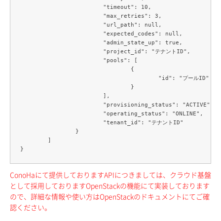
			"timeout": 10,

			"max_retries": 3,

			"url_path": null,

			"expected_codes": null,

			"admin_state_up": true,

			"project_id": "テナントID",

			"pools": [

				{

					"id": "プールID"

				}

			],

			"provisioning_status": "ACTIVE",

			"operating_status": "ONLINE",

			"tenant_id": "テナントID"

		}

	]

ConoHaにて提供しておりますAPIにつきましては、クラウド基盤
として採用しておりますOpenStackの機能にて実装しております
ので、詳細な情報や使い方はOpenStackのドキュメントにてご確
認ください。