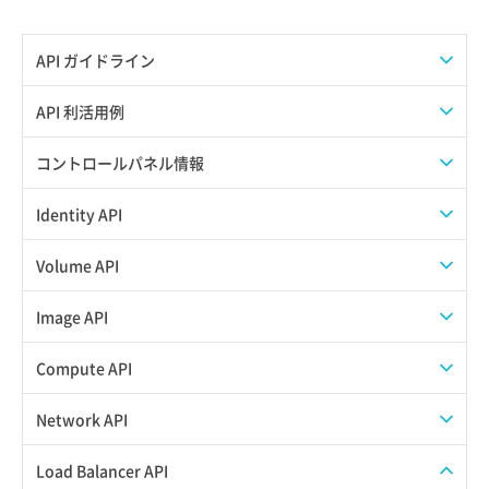
API ガイドライン
APIのご利用について
API 利活用例
APIでAPIサブユーザーを作成する
コントロールパネル情報
APIでVPSにISOイメージを挿入する
APIユーザーを作成する
Identity API
APIでVPSを作成する
API情報を確認する
Credential一覧取得
Volume API
Credential作成
スナップショット一覧取得
Image API
Credential削除
スナップショット作成
ISOイメージアップロード
Compute API
Credential詳細取得
スナップショット削除
ISOイメージ作成
ISOイメージ挿入/排出
Network API
サブユーザーからロールを紐づけ解除
スナップショット復元
イメージ一覧取得
SSHキーペア一覧取得
QoSポリシー一覧取得
Load Balancer API