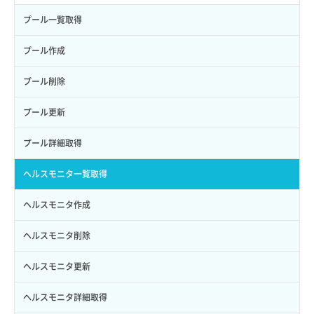
サブユーザーにロールを紐づけ
スナップショット詳細一覧取得
イメージ保存使用量取得
SSHキーペア作成
QoSポリシー詳細取得
プール一覧取得
サブユーザー一覧取得
スナップショット詳細取得（アイテム指定）
イメージ保存容量取得
SSHキーペア削除
サブネット一覧取得
プール作成
サブユーザー作成
バックアップリストア
イメージ保存容量変更
SSHキーペア詳細取得
サブネット作成（ローカルネットワーク用）
プール削除
サブユーザー削除
バックアップ一覧取得
イメージ削除
アタッチ済みポート一覧取得
サブネット削除（ローカルネットワーク用）
プール更新
サブユーザー更新
バックアップ詳細一覧取得
イメージ詳細取得
アタッチ済みポート詳細取得
サブネット詳細取得
プール詳細取得
サブユーザー詳細取得
バックアップ詳細取得
アタッチ済みボリューム一覧
セキュリティグループ ルール一覧取得
ヘルスモニタ一覧取得
トークン発行
ボリュームイメージ保存
アタッチ済みボリューム詳細取得
セキュリティグループ ルール作成
ヘルスモニタ作成
パーミッション一覧取得
ボリュームタイプ一覧取得
コンソールURL発行
セキュリティグループ ルール削除
ヘルスモニタ削除
ロールからパーミッションを紐づけ解除
ボリュームタイプ詳細取得
サーバーに紐づくアドレス取得
セキュリティグループ ルール詳細取得
ヘルスモニタ更新
ロールにパーミッションを紐づけ
ボリューム一覧取得
サーバーに紐づくアドレス取得（ネットワーク指定）
セキュリティグループ一覧取得
ヘルスモニタ詳細取得