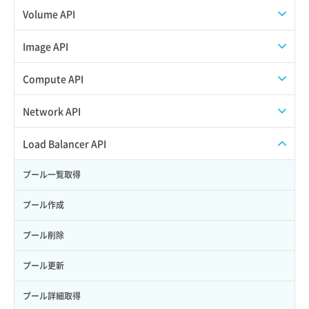
APIでVPSを作成する
API情報を確認する
Credential一覧取得
Volume API
Credential作成
スナップショット一覧取得
Image API
Credential削除
スナップショット作成
ISOイメージアップロード
Compute API
Credential詳細取得
スナップショット削除
ISOイメージ作成
ISOイメージ挿入/排出
Network API
サブユーザーからロールを紐づけ解除
スナップショット復元
イメージ一覧取得
SSHキーペア一覧取得
QoSポリシー一覧取得
Load Balancer API
サブユーザーにロールを紐づけ
スナップショット詳細一覧取得
イメージ保存使用量取得
SSHキーペア作成
QoSポリシー詳細取得
プール一覧取得
サブユーザー一覧取得
スナップショット詳細取得（アイテム指定）
イメージ保存容量取得
SSHキーペア削除
サブネット一覧取得
プール作成
サブユーザー作成
バックアップリストア
イメージ保存容量変更
SSHキーペア詳細取得
サブネット作成（ローカルネットワーク用）
プール削除
サブユーザー削除
バックアップ一覧取得
イメージ削除
アタッチ済みポート一覧取得
サブネット削除（ローカルネットワーク用）
プール更新
サブユーザー更新
バックアップ詳細一覧取得
イメージ詳細取得
アタッチ済みポート詳細取得
サブネット詳細取得
プール詳細取得