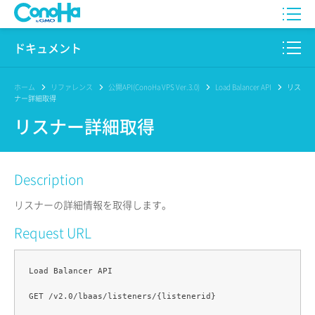
WING
ドキュメント
VPS
このサイトについて
ホーム
リファレンス
公開API(ConoHa VPS Ver.3.0)
Load Balancer API
リス
ナー詳細取得
for GAME
プロダクト
リスナー詳細取得
AI Canvas
リファレンス
Description
Pencil
リリースノート
リスナーの詳細情報を取得します。
サービス一覧
Request URL
サポート
Load Balancer API

ログイン