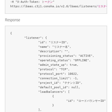
-H "X-Auth-Token: 
トークン
" 

https://lbaas.c3j1.conoha.io/v2.0/lbaas/listeners/
リスナーI
Response
{

	"listener": {

		"id": "リスナーID",

		"name": "リスナー名",

		"description": "",

		"provisioning_status": "ACTIVE",

		"operating_status": "OFFLINE",

		"admin_state_up": true,

		"protocol": "TCP",

		"protocol_port": 10022,

		"connection_limit": -1,

		"project_id": "テナントID",

		"default_pool_id": null,

		"loadbalancers": [

			{

				"id": "ロードバランサーID"

			}

		],
