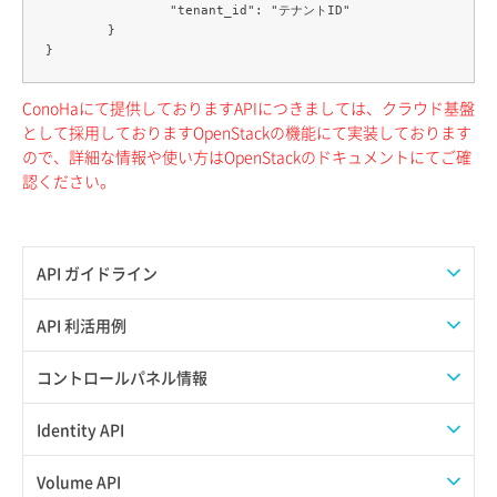
		"tenant_id": "テナントID"

	}

ConoHaにて提供しておりますAPIにつきましては、クラウド基盤
として採用しておりますOpenStackの機能にて実装しております
ので、詳細な情報や使い方はOpenStackのドキュメントにてご確
認ください。
API ガイドライン
APIのご利用について
API 利活用例
APIでAPIサブユーザーを作成する
コントロールパネル情報
APIでVPSにISOイメージを挿入する
APIユーザーを作成する
Identity API
APIでVPSを作成する
API情報を確認する
Credential一覧取得
Volume API