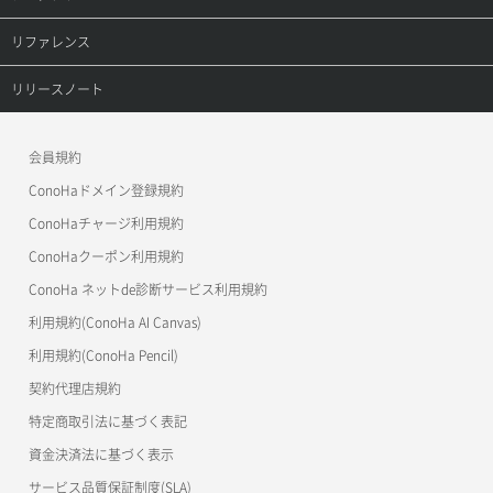
オブジェクト詳細取得
レコード詳細取得
プロダクトトップ
リファレンス
コンテナ一覧取得
ConoHa VPS(Ver.3.0)
リファレンストップ
リリースノート
コンテナ作成
ConoHa VPS(Ver.2.0)
公開API(ConoHa VPS Ver.3.0)
リリースノートトップ
会員規約
コンテナ削除
ConoHa for GAME
MCP Server
ConoHaドメイン登録規約
コンテナ詳細取得
OpenStack CLI
ConoHaチャージ利用規約
ConoHaクーポン利用規約
Terraform
ラージオブジェクトアップロード(DLO)
ConoHa ネットde診断サービス利用規約
s3cmd
ラージオブジェクトアップロード(SLO)
利用規約(ConoHa AI Canvas)
S3Proxy
一時的Web公開
利用規約(ConoHa Pencil)
公開API(ConoHa VPS Ver.2.0)
契約代理店規約
特定商取引法に基づく表記
資金決済法に基づく表示
サービス品質保証制度(SLA)