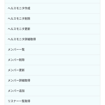
トークン発行
ボリュームイメージ保存
アタッチ済みボリューム詳細取得
セキュリティグループ ルール作成
ヘルスモニタ作成
パーミッション一覧取得
ボリュームタイプ一覧取得
コンソールURL発行
セキュリティグループ ルール削除
ヘルスモニタ削除
ロールからパーミッションを紐づけ解除
ボリュームタイプ詳細取得
サーバーに紐づくアドレス取得
セキュリティグループ ルール詳細取得
ヘルスモニタ更新
ロールにパーミッションを紐づけ
ボリューム一覧取得
サーバーに紐づくアドレス取得（ネットワーク指定）
セキュリティグループ一覧取得
ヘルスモニタ詳細取得
ロール一覧取得
ボリューム作成
サーバーに紐づくセキュリティグループ取得
セキュリティグループ作成
メンバー一覧
ロール作成
ボリューム削除
サーバープラン一覧取得
セキュリティグループ削除
メンバー削除
ロール削除
ボリューム更新
サーバープラン変更
セキュリティグループ更新
メンバー更新
ロール更新
ボリューム詳細一覧取得
サーバープラン詳細一覧取得
セキュリティグループ詳細取得
メンバー詳細取得
ロール詳細取得
ボリューム詳細取得
サーバープラン詳細取得
ネットワーク一覧取得
メンバー追加
自動バックアップ有効化
サーバーメタデータ取得
ネットワーク作成（ローカルネットワーク用）
リスナー一覧取得