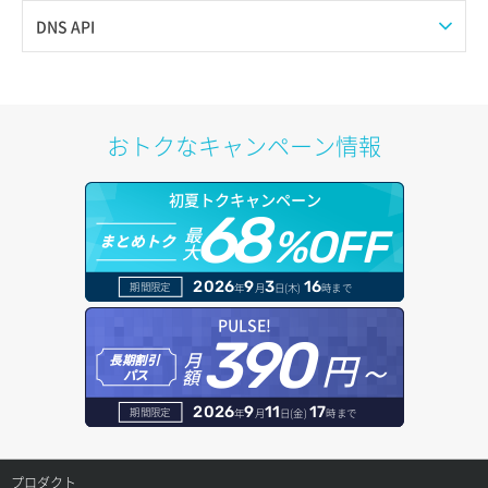
サーバー詳細一覧取得
Web公開
DNS API
サーバー詳細取得
アカウント容量設定
ドメイン一覧取得
ポートアタッチ
アカウント情報取得
ドメイン情報削除
おトクなキャンペーン情報
ポートデタッチ
オブジェクトアップロード
ドメイン情報更新
初夏トクキャンペーン
ボリュームアタッチ
68
オブジェクトダウンロード
ドメイン情報登録
最
%OFF
まとめトク
大
ボリュームデタッチ
オブジェクトバージョン管理
ドメイン詳細取得
2026
9
3
16
期間限定
年
月
日(木)
時まで
オブジェクト一覧取得
レコード一覧取得
PULSE!
390
円～
月
オブジェクト削除
長期割引
レコード作成
額
パス
オブジェクト削除予約
レコード削除
2026
9
11
17
期間限定
年
月
日(金)
時まで
オブジェクト複製
レコード更新
プロダクト