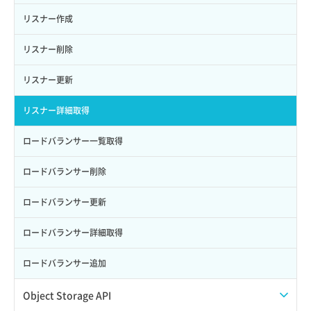
自動バックアップ無効化
サーバーメタデータ更新（ネームタグ変更）
ネットワーク削除（ローカルネットワーク用）
リスナー作成
サーバー一覧取得
ネットワーク詳細取得
リスナー削除
サーバー作成
ポート一覧取得
リスナー更新
サーバー再構築（OS再インストール）
ポート作成（ローカルネットワーク用）
リスナー詳細取得
サーバー利用状況グラフ（CPU）
ポート作成（追加IP用）
ロードバランサー一覧取得
サーバー利用状況グラフ（ディスクIO）
ポート削除
ロードバランサー削除
サーバー利用状況グラフ（トラフィック）
ポート更新
ロードバランサー更新
サーバー削除
ポート詳細取得
ロードバランサー詳細取得
サーバー操作（起動/停止/再起動/強制停止）
ロードバランサー追加
サーバー設定切替
Object Storage API