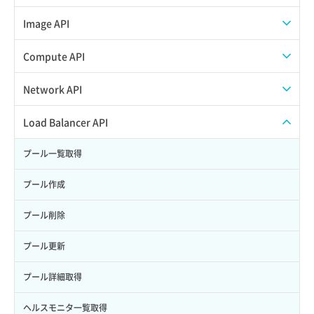
Credential作成
スナップショット一覧取得
Image API
Credential削除
スナップショット作成
ISOイメージアップロード
Compute API
Credential詳細取得
スナップショット削除
ISOイメージ作成
ISOイメージ挿入/排出
Network API
サブユーザーからロールを紐づけ解除
スナップショット復元
イメージ一覧取得
SSHキーペア一覧取得
QoSポリシー一覧取得
Load Balancer API
サブユーザーにロールを紐づけ
スナップショット詳細一覧取得
イメージ保存使用量取得
SSHキーペア作成
QoSポリシー詳細取得
プール一覧取得
サブユーザー一覧取得
スナップショット詳細取得（アイテム指定）
イメージ保存容量取得
SSHキーペア削除
サブネット一覧取得
プール作成
サブユーザー作成
バックアップリストア
イメージ保存容量変更
SSHキーペア詳細取得
サブネット作成（ローカルネットワーク用）
プール削除
サブユーザー削除
バックアップ一覧取得
イメージ削除
アタッチ済みポート一覧取得
サブネット削除（ローカルネットワーク用）
プール更新
サブユーザー更新
バックアップ詳細一覧取得
イメージ詳細取得
アタッチ済みポート詳細取得
サブネット詳細取得
プール詳細取得
サブユーザー詳細取得
バックアップ詳細取得
アタッチ済みボリューム一覧
セキュリティグループ ルール一覧取得
ヘルスモニタ一覧取得