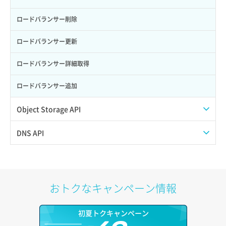
サーバー利用状況グラフ（ディスクIO）
ポート削除
ロードバランサー削除
サーバー利用状況グラフ（トラフィック）
ポート更新
ロードバランサー更新
サーバー削除
ポート詳細取得
ロードバランサー詳細取得
サーバー操作（起動/停止/再起動/強制停止）
ロードバランサー追加
サーバー設定切替
Object Storage API
サーバー詳細一覧取得
Web公開
DNS API
サーバー詳細取得
アカウント容量設定
ドメイン一覧取得
ポートアタッチ
アカウント情報取得
ドメイン情報削除
おトクなキャンペーン情報
ポートデタッチ
オブジェクトアップロード
ドメイン情報更新
初夏トクキャンペーン
ボリュームアタッチ
オブジェクトダウンロード
ドメイン情報登録