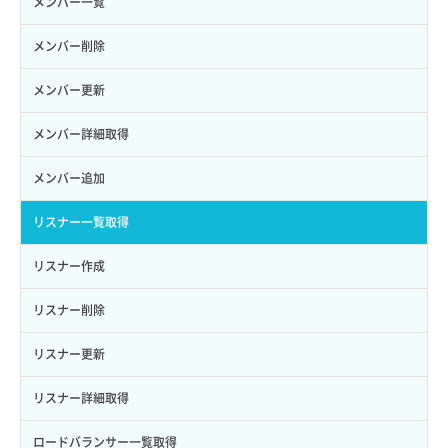
メンバー一覧
ロール作成
ボリューム削除
サーバープラン一覧取得
セキュリティグループ削除
メンバー削除
ロール削除
ボリューム更新
サーバープラン変更
セキュリティグループ更新
メンバー更新
ロール更新
ボリューム詳細一覧取得
サーバープラン詳細一覧取得
セキュリティグループ詳細取得
メンバー詳細取得
ロール詳細取得
ボリューム詳細取得
サーバープラン詳細取得
ネットワーク一覧取得
メンバー追加
自動バックアップ有効化
サーバーメタデータ取得
ネットワーク作成（ローカルネットワーク用）
リスナー一覧取得
自動バックアップ無効化
サーバーメタデータ更新（ネームタグ変更）
ネットワーク削除（ローカルネットワーク用）
リスナー作成
サーバー一覧取得
ネットワーク詳細取得
リスナー削除
サーバー作成
ポート一覧取得
リスナー更新
サーバー再構築（OS再インストール）
ポート作成（ローカルネットワーク用）
リスナー詳細取得
サーバー利用状況グラフ（CPU）
ポート作成（追加IP用）
ロードバランサー一覧取得