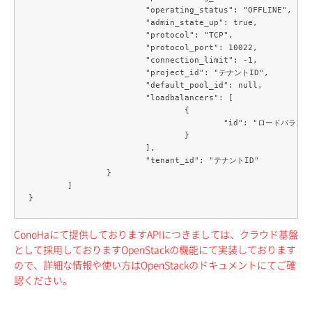
			"operating_status": "OFFLINE",

			"admin_state_up": true,

			"protocol": "TCP",

			"protocol_port": 10022,

			"connection_limit": -1,

			"project_id": "テナントID",

			"default_pool_id": null,

			"loadbalancers": [

				{

					"id": "ロードバランサーID"

				}

			],

			"tenant_id": "テナントID"

		}

	]

ConoHaにて提供しておりますAPIにつきましては、クラウド基盤
として採用しておりますOpenStackの機能にて実装しております
ので、詳細な情報や使い方はOpenStackのドキュメントにてご確
認ください。