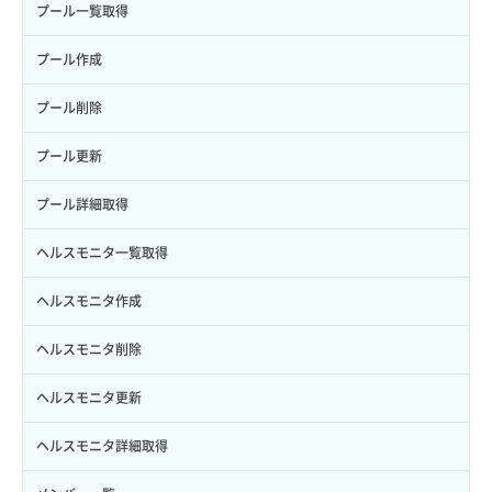
イメージ保存使用量取得
SSHキーペア作成
QoSポリシー詳細取得
プール一覧取得
サブユーザー一覧取得
スナップショット詳細取得（アイテム指定）
イメージ保存容量取得
SSHキーペア削除
サブネット一覧取得
プール作成
サブユーザー作成
バックアップリストア
イメージ保存容量変更
SSHキーペア詳細取得
サブネット作成（ローカルネットワーク用）
プール削除
サブユーザー削除
バックアップ一覧取得
イメージ削除
アタッチ済みポート一覧取得
サブネット削除（ローカルネットワーク用）
プール更新
サブユーザー更新
バックアップ詳細一覧取得
イメージ詳細取得
アタッチ済みポート詳細取得
サブネット詳細取得
プール詳細取得
サブユーザー詳細取得
バックアップ詳細取得
アタッチ済みボリューム一覧
セキュリティグループ ルール一覧取得
ヘルスモニタ一覧取得
トークン発行
ボリュームイメージ保存
アタッチ済みボリューム詳細取得
セキュリティグループ ルール作成
ヘルスモニタ作成
パーミッション一覧取得
ボリュームタイプ一覧取得
コンソールURL発行
セキュリティグループ ルール削除
ヘルスモニタ削除
ロールからパーミッションを紐づけ解除
ボリュームタイプ詳細取得
サーバーに紐づくアドレス取得
セキュリティグループ ルール詳細取得
ヘルスモニタ更新
ロールにパーミッションを紐づけ
ボリューム一覧取得
サーバーに紐づくアドレス取得（ネットワーク指定）
セキュリティグループ一覧取得
ヘルスモニタ詳細取得
ロール一覧取得
ボリューム作成
サーバーに紐づくセキュリティグループ取得
セキュリティグループ作成