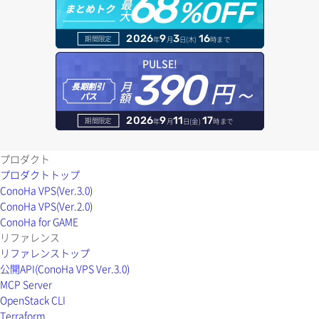
68
最
%OFF
まとめトク
大
ボリュームデタッチ
オブジェクトバージョン管理
ドメイン詳細取得
2026
9
3
16
期間限定
年
月
日(木)
時まで
オブジェクト一覧取得
レコード一覧取得
PULSE!
390
円～
月
オブジェクト削除
長期割引
レコード作成
額
パス
オブジェクト削除予約
レコード削除
2026
9
11
17
期間限定
年
月
日(金)
時まで
オブジェクト複製
レコード更新
プロダクト
プロダクトトップ
オブジェクト詳細取得
レコード詳細取得
ConoHa VPS(Ver.3.0)
ConoHa VPS(Ver.2.0)
コンテナ一覧取得
ConoHa for GAME
リファレンス
コンテナ作成
リファレンストップ
公開API(ConoHa VPS Ver.3.0)
コンテナ削除
MCP Server
OpenStack CLI
コンテナ詳細取得
Terraform