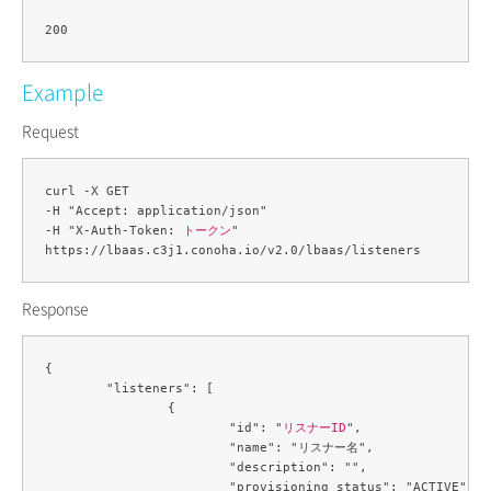
Example
Request
curl -X GET 

-H "Accept: application/json" 

-H "X-Auth-Token: 
トークン
" 

Response
{

	"listeners": [

		{

			"id": "
リスナーID
",

			"name": "リスナー名",

			"description": "",

			"provisioning_status": "ACTIVE",
