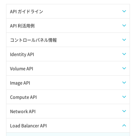
API ガイドライン
APIのご利用について
API 利活用例
APIでAPIサブユーザーを作成する
コントロールパネル情報
APIでVPSにISOイメージを挿入する
APIユーザーを作成する
Identity API
APIでVPSを作成する
API情報を確認する
Credential一覧取得
Volume API
Credential作成
スナップショット一覧取得
Image API
Credential削除
スナップショット作成
ISOイメージアップロード
Compute API
Credential詳細取得
スナップショット削除
ISOイメージ作成
ISOイメージ挿入/排出
Network API
サブユーザーからロールを紐づけ解除
スナップショット復元
イメージ一覧取得
SSHキーペア一覧取得
QoSポリシー一覧取得
Load Balancer API
サブユーザーにロールを紐づけ
スナップショット詳細一覧取得