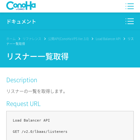
WING
ドキュメント
VPS
このサイトについて
ホーム
リファレンス
公開API(ConoHa VPS Ver.3.0)
Load Balancer API
リス
ナー一覧取得
for GAME
プロダクト
リスナー一覧取得
AI Canvas
リファレンス
Description
Pencil
リリースノート
リスナーの一覧を取得します。
サービス一覧
Request URL
サポート
Load Balancer API

ログイン