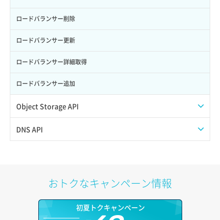
サーバー利用状況グラフ（ディスクIO）
ポート削除
ロードバランサー削除
サーバー利用状況グラフ（トラフィック）
ポート更新
ロードバランサー更新
サーバー削除
ポート詳細取得
ロードバランサー詳細取得
サーバー操作（起動/停止/再起動/強制停止）
ロードバランサー追加
サーバー設定切替
Object Storage API
サーバー詳細一覧取得
Web公開
DNS API
サーバー詳細取得
アカウント容量設定
ドメイン一覧取得
ポートアタッチ
アカウント情報取得
ドメイン情報削除
おトクなキャンペーン情報
ポートデタッチ
オブジェクトアップロード
ドメイン情報更新
初夏トクキャンペーン
ボリュームアタッチ
オブジェクトダウンロード
ドメイン情報登録