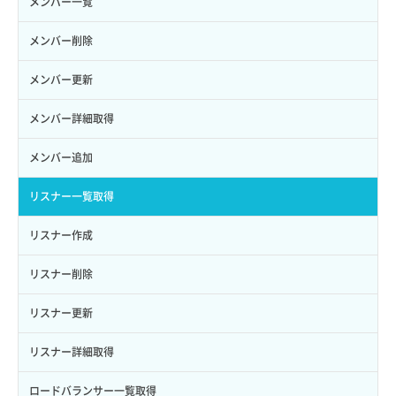
メンバー一覧
ロール作成
ボリューム削除
サーバープラン一覧取得
セキュリティグループ削除
メンバー削除
ロール削除
ボリューム更新
サーバープラン変更
セキュリティグループ更新
メンバー更新
ロール更新
ボリューム詳細一覧取得
サーバープラン詳細一覧取得
セキュリティグループ詳細取得
メンバー詳細取得
ロール詳細取得
ボリューム詳細取得
サーバープラン詳細取得
ネットワーク一覧取得
メンバー追加
自動バックアップ有効化
サーバーメタデータ取得
ネットワーク作成（ローカルネットワーク用）
リスナー一覧取得
自動バックアップ無効化
サーバーメタデータ更新（ネームタグ変更）
ネットワーク削除（ローカルネットワーク用）
リスナー作成
サーバー一覧取得
ネットワーク詳細取得
リスナー削除
サーバー作成
ポート一覧取得
リスナー更新
サーバー再構築（OS再インストール）
ポート作成（ローカルネットワーク用）
リスナー詳細取得
サーバー利用状況グラフ（CPU）
ポート作成（追加IP用）
ロードバランサー一覧取得