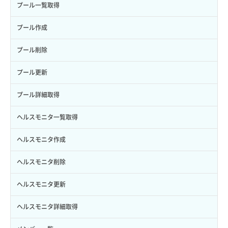
イメージ保存使用量取得
SSHキーペア作成
QoSポリシー詳細取得
プール一覧取得
サブユーザー一覧取得
スナップショット詳細取得（アイテム指定）
イメージ保存容量取得
SSHキーペア削除
サブネット一覧取得
プール作成
サブユーザー作成
バックアップリストア
イメージ保存容量変更
SSHキーペア詳細取得
サブネット作成（ローカルネットワーク用）
プール削除
サブユーザー削除
バックアップ一覧取得
イメージ削除
アタッチ済みポート一覧取得
サブネット削除（ローカルネットワーク用）
プール更新
サブユーザー更新
バックアップ詳細一覧取得
イメージ詳細取得
アタッチ済みポート詳細取得
サブネット詳細取得
プール詳細取得
サブユーザー詳細取得
バックアップ詳細取得
アタッチ済みボリューム一覧
セキュリティグループ ルール一覧取得
ヘルスモニタ一覧取得
トークン発行
ボリュームイメージ保存
アタッチ済みボリューム詳細取得
セキュリティグループ ルール作成
ヘルスモニタ作成
パーミッション一覧取得
ボリュームタイプ一覧取得
コンソールURL発行
セキュリティグループ ルール削除
ヘルスモニタ削除
ロールからパーミッションを紐づけ解除
ボリュームタイプ詳細取得
サーバーに紐づくアドレス取得
セキュリティグループ ルール詳細取得
ヘルスモニタ更新
ロールにパーミッションを紐づけ
ボリューム一覧取得
サーバーに紐づくアドレス取得（ネットワーク指定）
セキュリティグループ一覧取得
ヘルスモニタ詳細取得
ロール一覧取得
ボリューム作成
サーバーに紐づくセキュリティグループ取得
セキュリティグループ作成