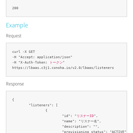
Example
Request
curl -X GET 

-H "Accept: application/json" 

-H "X-Auth-Token: 
トークン
" 

Response
{

	"listeners": [

		{

			"id": "
リスナーID
",

			"name": "リスナー名",

			"description": "",

			"provisioning_status": "ACTIVE",
