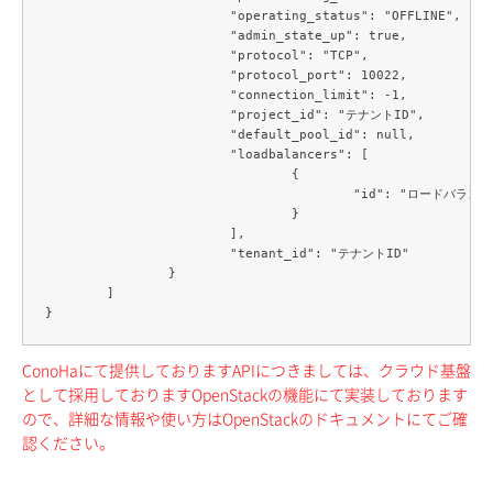
			"operating_status": "OFFLINE",

			"admin_state_up": true,

			"protocol": "TCP",

			"protocol_port": 10022,

			"connection_limit": -1,

			"project_id": "テナントID",

			"default_pool_id": null,

			"loadbalancers": [

				{

					"id": "ロードバランサーID"

				}

			],

			"tenant_id": "テナントID"

		}

	]

ConoHaにて提供しておりますAPIにつきましては、クラウド基盤
として採用しておりますOpenStackの機能にて実装しております
ので、詳細な情報や使い方はOpenStackのドキュメントにてご確
認ください。