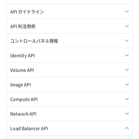
API ガイドライン
APIのご利用について
API 利活用例
APIでAPIサブユーザーを作成する
コントロールパネル情報
APIでVPSにISOイメージを挿入する
APIユーザーを作成する
Identity API
APIでVPSを作成する
API情報を確認する
Credential一覧取得
Volume API
Credential作成
スナップショット一覧取得
Image API
Credential削除
スナップショット作成
ISOイメージアップロード
Compute API
Credential詳細取得
スナップショット削除
ISOイメージ作成
ISOイメージ挿入/排出
Network API
サブユーザーからロールを紐づけ解除
スナップショット復元
イメージ一覧取得
SSHキーペア一覧取得
QoSポリシー一覧取得
Load Balancer API
サブユーザーにロールを紐づけ
スナップショット詳細一覧取得