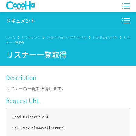
WING
ドキュメント
VPS
このサイトについて
ホーム
リファレンス
公開API(ConoHa VPS Ver.3.0)
Load Balancer API
リス
ナー一覧取得
for GAME
プロダクト
リスナー一覧取得
AI Canvas
リファレンス
Description
Pencil
リリースノート
リスナーの一覧を取得します。
サービス一覧
Request URL
サポート
Load Balancer API

ログイン