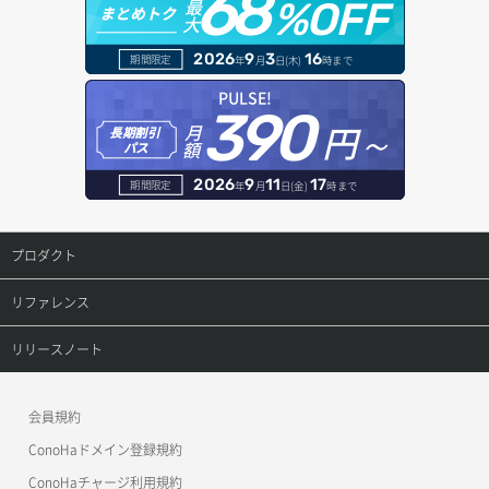
68
最
%OFF
まとめトク
大
ボリュームデタッチ
オブジェクトバージョン管理
ドメイン詳細取得
2026
9
3
16
期間限定
年
月
日(木)
時まで
オブジェクト一覧取得
レコード一覧取得
PULSE!
390
円～
月
オブジェクト削除
長期割引
レコード作成
額
パス
オブジェクト削除予約
レコード削除
2026
9
11
17
期間限定
年
月
日(金)
時まで
オブジェクト複製
レコード更新
プロダクト
オブジェクト詳細取得
レコード詳細取得
プロダクトトップ
リファレンス
コンテナ一覧取得
ConoHa VPS(Ver.3.0)
リファレンストップ
リリースノート
コンテナ作成
ConoHa VPS(Ver.2.0)
公開API(ConoHa VPS Ver.3.0)
リリースノートトップ
会員規約
コンテナ削除
ConoHa for GAME
MCP Server
ConoHaドメイン登録規約
コンテナ詳細取得
OpenStack CLI
ConoHaチャージ利用規約