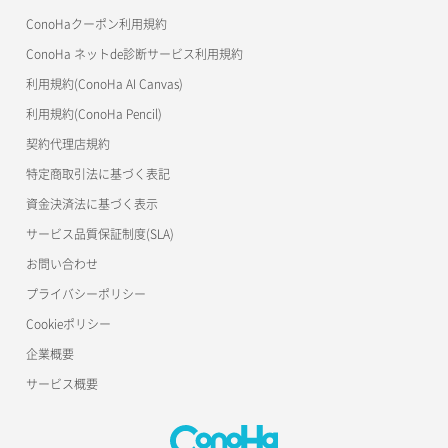
ConoHaクーポン利用規約
Terraform
ラージオブジェクトアップロード(DLO)
ConoHa ネットde診断サービス利用規約
s3cmd
ラージオブジェクトアップロード(SLO)
利用規約(ConoHa AI Canvas)
S3Proxy
一時的Web公開
利用規約(ConoHa Pencil)
公開API(ConoHa VPS Ver.2.0)
契約代理店規約
特定商取引法に基づく表記
資金決済法に基づく表示
サービス品質保証制度(SLA)
お問い合わせ
プライバシーポリシー
Cookieポリシー
企業概要
サービス概要