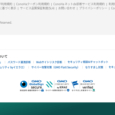
ージ利用規約
ConoHaクーポン利用規約
ConoHa ネットde診断サービス利用規約
利用規
に基づく表示
サービス品質保証制度(SLA)
お問い合わせ
プライバシーポリシー
C
 Reserved.
ついて
セキュリティ相談AIチャットボット
」
パスワード漏洩診断
Webサイトリスク診断
セキ
リティ byイエラエ）
サイバー攻撃対策（GMO Flatt Security）
なりすまし対策