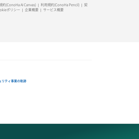
約(ConoHa AI Canvas)
利用規約(ConoHa Pencil)
契
ookieポリシー
企業概要
サービス概要
ュリティ事業の軌跡