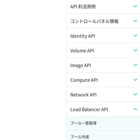
APIのご利用について
API 利活用例
APIでAPIサブユーザーを作成する
コントロールパネル情報
APIでVPSにISOイメージを挿入する
APIユーザーを作成する
Identity API
APIでVPSを作成する
API情報を確認する
Credential一覧取得
Volume API
Credential作成
スナップショット一覧取得
Image API
Credential削除
スナップショット作成
ISOイメージアップロード
Compute API
Credential詳細取得
スナップショット削除
ISOイメージ作成
ISOイメージ挿入/排出
Network API
サブユーザーからロールを紐づけ解除
スナップショット復元
イメージ一覧取得
SSHキーペア一覧取得
QoSポリシー一覧取得
Load Balancer API
サブユーザーにロールを紐づけ
スナップショット詳細一覧取得
イメージ保存使用量取得
SSHキーペア作成
QoSポリシー詳細取得
プール一覧取得
サブユーザー一覧取得
スナップショット詳細取得（アイテム
イメージ保存容量取得
SSHキーペア削除
サブネット一覧取得
プール作成
指定）