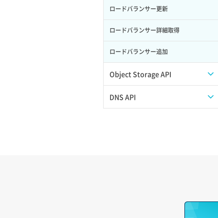
ロードバランサー更新
ポート作成（追加IP用）
サーバー利用状況グラフ（ディスク
IO）
ロードバランサー詳細取得
ポート削除
サーバー利用状況グラフ（トラフィッ
ロードバランサー追加
ク）
ポート更新
サーバー削除
Object Storage API
ポート詳細取得
サーバー操作（起動/停止/再起動/強制
Web公開
DNS API
停止）
アカウント容量設定
ドメイン一覧取得
サーバー設定切替
アカウント情報取得
ドメイン情報削除
サーバー詳細一覧取得
オブジェクトアップロード
ドメイン情報更新
サーバー詳細取得
オブジェクトダウンロード
ドメイン情報登録
ポートアタッチ
オブジェクトバージョン管理
ドメイン詳細取得
ポートデタッチ