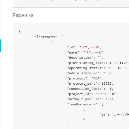
Response
{

	"listeners": [

		{

			"id": "
リスナーID
",

			"name": "リスナー名",

			"description": "",

			"provisioning_status": "ACTIVE",

			"operating_status": "OFFLINE",

			"admin_state_up": true,

			"protocol": "TCP",

			"protocol_port": 10022,

			"connection_limit": -1,

			"project_id": "テナントID",

			"default_pool_id": null,

			"loadbalancers": [

				{

					"id": "ロードバランサーID"

				}

			],
