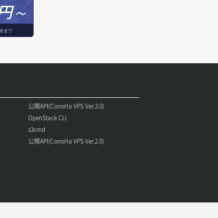
円～
時まで
公開API(ConoHa VPS Ver.3.0)
OpenStack CLI
s3cmd
公開API(ConoHa VPS Ver.2.0)