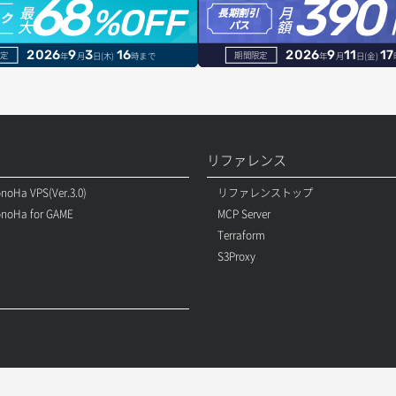
68
390
最
月
%OFF
長期割引
トク
大
額
パス
2026
9
3
16
2026
9
11
17
定
期間限定
年
月
日(木)
時まで
年
月
日(金)
リファレンス
noHa VPS(Ver.3.0)
リファレンストップ
noHa for GAME
MCP Server
Terraform
S3Proxy