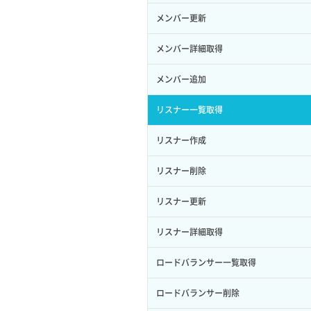
サーバープラン一覧取得
セキュリティグループ削除
メンバー更新
ロール削除
ボリューム更新
サーバープラン変更
セキュリティグループ更新
メンバー詳細取得
ロール更新
ボリューム詳細一覧取得
サーバープラン詳細一覧取得
セキュリティグループ詳細取得
メンバー追加
ロール詳細取得
ボリューム詳細取得
サーバープラン詳細取得
ネットワーク一覧取得
リスナー一覧取得
自動バックアップ有効化
サーバーメタデータ取得
ネットワーク作成（ローカルネットワ
リスナー作成
自動バックアップ無効化
ーク用）
サーバーメタデータ更新（ネームタグ
リスナー削除
変更）
ネットワーク削除（ローカルネットワ
ーク用）
リスナー更新
サーバー一覧取得
ネットワーク詳細取得
リスナー詳細取得
サーバー作成
ポート一覧取得
ロードバランサー一覧取得
サーバー再構築（OS再インストール）
ポート作成（ローカルネットワーク
ロードバランサー削除
用）
サーバー利用状況グラフ（CPU）