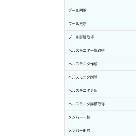
サブユーザー作成
イメージ保存容量変更
SSHキーペア詳細取得
サブネット作成（ローカルネットワー
プール削除
バックアップリストア
ク用）
サブユーザー削除
イメージ削除
アタッチ済みポート一覧取得
プール更新
バックアップ一覧取得
サブネット削除（ローカルネットワー
サブユーザー更新
イメージ詳細取得
ク用）
アタッチ済みポート詳細取得
プール詳細取得
バックアップ詳細一覧取得
サブユーザー詳細取得
サブネット詳細取得
アタッチ済みボリューム一覧
ヘルスモニタ一覧取得
バックアップ詳細取得
トークン発行
セキュリティグループ ルール一覧取得
アタッチ済みボリューム詳細取得
ヘルスモニタ作成
ボリュームイメージ保存
パーミッション一覧取得
セキュリティグループ ルール作成
コンソールURL発行
ヘルスモニタ削除
ボリュームタイプ一覧取得
ロールからパーミッションを紐づけ解
セキュリティグループ ルール削除
サーバーに紐づくアドレス取得
ヘルスモニタ更新
除
ボリュームタイプ詳細取得
セキュリティグループ ルール詳細取得
サーバーに紐づくアドレス取得（ネッ
ヘルスモニタ詳細取得
ロールにパーミッションを紐づけ
ボリューム一覧取得
トワーク指定）
セキュリティグループ一覧取得
メンバー一覧
ロール一覧取得
ボリューム作成
サーバーに紐づくセキュリティグルー
プ取得
セキュリティグループ作成
メンバー削除
ロール作成
ボリューム削除