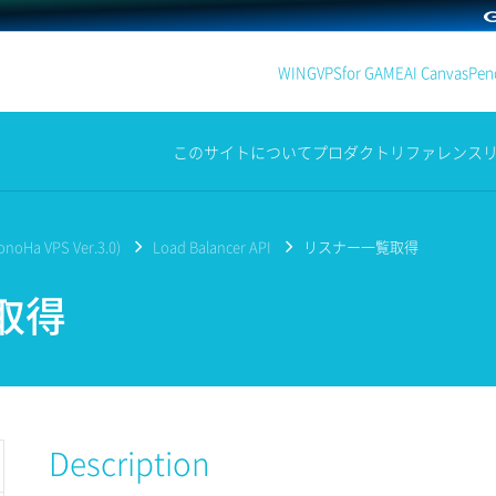
WING
VPS
for GAME
AI Canvas
Penc
このサイトについて
プロダクト
リファレンス
noHa VPS Ver.3.0)
Load Balancer API
リスナー一覧取得
取得
Description