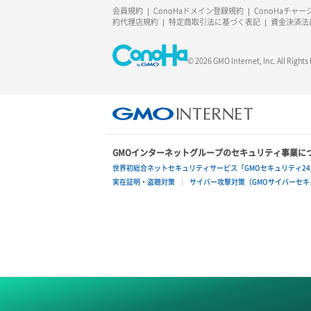
ラージオブジェクトアップロード(SLO)
会員規約
ConoHaドメイン登録規約
ConoHaチャ
約代理店規約
特定商取引法に基づく表記
資金決済法
一時的Web公開
© 2026 GMO Internet, Inc. All Rights
GMOインターネットグループのセキュリティ事業に
世界初総合ネットセキュリティサービス「GMOセキュリティ24
実在証明・盗聴対策
サイバー攻撃対策（GMOサイバーセキュ