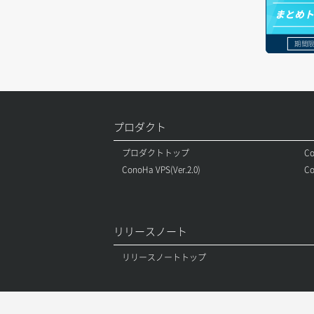
オブジェクト一覧取得
レコード一覧取得
まとめ
ボリュームアタッチ
オブジェクト削除
レコード作成
期間限
ボリュームデタッチ
オブジェクト削除予約
レコード削除
オブジェクト複製
レコード更新
プロダクト
オブジェクト詳細取得
レコード詳細取得
プロダクトトップ
Co
コンテナ一覧取得
ConoHa VPS(Ver.2.0)
Co
コンテナ作成
コンテナ削除
リリースノート
コンテナ詳細取得
リリースノートトップ
ラージオブジェクトアップロード(DLO)